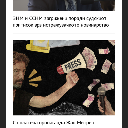
ЗНМ и ССНМ загрижени поради судскиот
притисок врз истражувачкото новинарство
Со платена пропаганда Жан Митрев