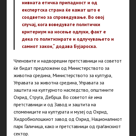
нивната етичка припадност и од
експертска страна ќе кажат што е
соодветно за спроведување. Во овој
случај, кога воведувате политички
критериум на носење одлуки, факт е
дека го политизирате и одлучувањето и
самиот закон,“ додава Бујароска.
Членовите и надворешни претставници на советот
ќе бидат предложени од Министерството за
животна средина, Министерството за култура,
Управата за животна средина, Управата за
заштита на културното наследство, општините
Охрид, Струга, Дебрца. Во советот ќе има
претставници и од Завод и заштита на
спомениците на културата и музеј од Охрид,
Хидробиолошкиот завод од Охрид, Националниот
парк Галичица, како и претставници од граѓанскиот
сектор.