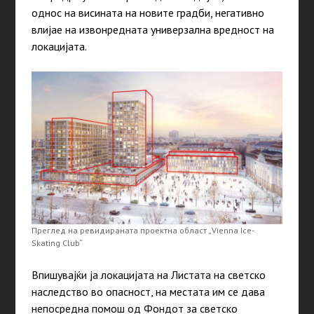
однос на висината на новите градби, негативно
влијае на извонредната универзална вредност на
локацијата.
Преглед на ревидираната проектна област „Vienna Ice-
Skating Club“
Впишувајќи ја локацијата на Листата на светско
наследство во опасност, на местата им се дава
непосредна помош од Фондот за светско