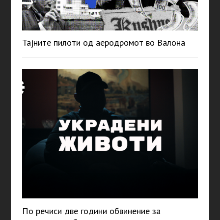
Тајните пилоти од аеродромот во Валона
По речиси две години обвинение за