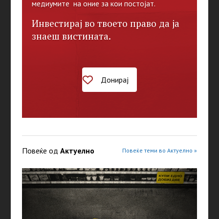
медиумите на оние за кои постојат.
Инвестирај во твоето право да ја
знаеш вистината.
Донирај
Повеќе од
Актуелно
Повеќе теми во Актуелно »