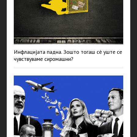
Инфлацијата падна. Зошто тогаш сè уште се
чувствуваме сиромашни?