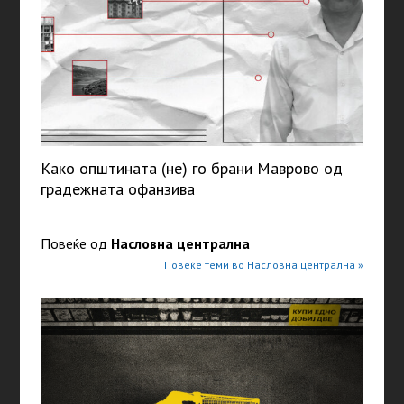
Како општината (не) го брани Маврово од
градежната офанзива
Повеќе од
Насловна централна
Повеќе теми во Насловна централна »