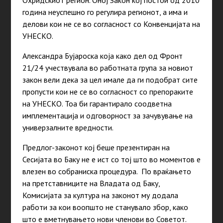
Охридскиот регион. Оној Закон кој постои од 2010
година неуспешно го регулира регионот, а има и
делови кои не се во согласност со Конвенцијата на
УНЕСКО.
Александра Бујароска која како дел од Фронт
21/24 учествувала во работната група за новиот
закон вели дека за цел имале да ги подобрат сите
пропусти кои не се во согласност со препораките
на УНЕСКО. Тоа би гарантирало соодветна
имплементација и одговорност за зачувување на
универзалните вредности.
Предлог-законот кој беше презентиран на
Сесијата во Баку не е ист со тој што во моментов е
влезен во собраниска процедура. По враќањето
на претставниците на Владата од Баку,
Комисијата за култура на законот му додала
работи за кои воопшто не станувало збор, како
што е вметнувањето нови членови во Советот.