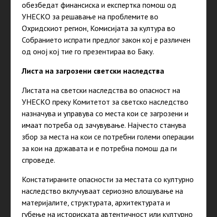
обезбедат финансиска и експертка помош од
УНЕСКО за решавање на проблемите во
Охридскиот регион, Комисијата за култура во
Собранието испрати предлог закон кој е различен
од оној кој тие го презентираа во Баку.
Листа на загрозени светски наследства
Листата на светски наследства во опасност на
УНЕСКО преку Комитетот за светско наследство
назначува и управува со места кои се загрозени и
имаат потреба од зачувување. Најчесто станува
збор за места на кои се потребни големи операции
за кои на државата и е потребна помош да ги
спроведе.
Констатираните опасности за местата со културно
наследство вклучуваат сериозно влошување на
материјалите, структурата, архитектурата и
губење на историската автентичност или културно