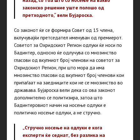
назад, со тоа што со носење на вакво
законско решение уште полошо од
претходното,“ вели Бујароска.
Со законот ќе се формира Совет од 15 члена,
вклучувајќи претседател именуван од премиерот.
Советот за Охридскиот Регион одлуки ќе носи по
Бадинтер, односно ќе одлучува со мнозинство
гласови од вкупниот број членови на советот за
Охридскиот Регион, при што мора да има
мнозинство гласови од вкупниот број членови кои
припаѓаат на заедниците кои не се мнозинство во
државава. Бујароска вели дека со ова законот
дополнително се политизира, затоа што
Бадинтеровиот начин на носење одлуки е
политичко носење одлуки, а не стручно.
„Стручно носење на одлуки е кога
експерти ќе седнат, без разлика на