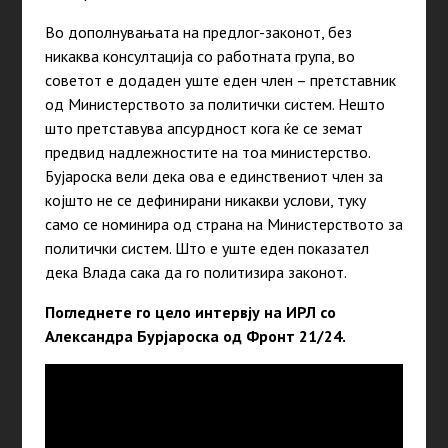
Во дополнувањата на предлог-законот, без
никаква консултација со работната група, во
советот е додаден уште еден член – претставник
од Министерството за политички систем. Нешто
што претставува апсурдност кога ќе се земат
предвид надлежностите на тоа министерство.
Бујароска вели дека ова е единствениот член за
којшто не се дефинирани никакви услови, туку
само се номинира од страна на Министерството за
политички систем. Што е уште еден показател
дека Влада сака да го политизира законот.
Погледнете го цело интервју на ИРЛ со
Александра Бурјароска од Фронт 21/24.