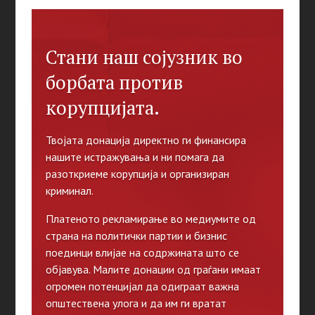
Стани наш сојузник во
борбата против
корупцијата.
Твојата донација директно ги финансира
нашите истражувања и ни помага да
разоткриеме корупција и организиран
криминал.
Платеното рекламирање во медиумите од
страна на политички партии и бизнис
поединци влијае на содржината што се
објавува. Малите донации од граѓани имаат
огромен потенцијал да одиграат важна
општествена улога и да им ги вратат