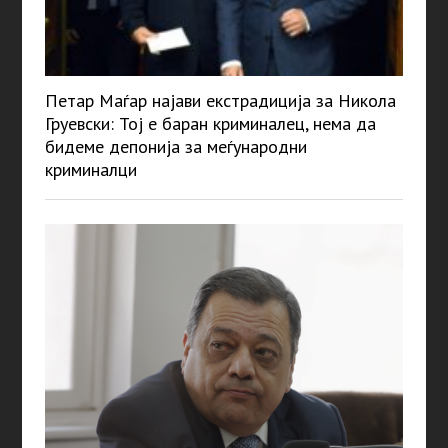
Петар Маѓар најави екстрадиција за Никола
Груевски: Тој е баран криминалец, нема да
бидеме депонија за меѓународни
криминалци