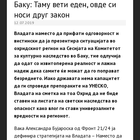
Баку: Таму вети еден, овде си
носи друг закон
12.07.2019
Владата наместо да прифати одговорност и
вистински да ја презентира ситуацијата во
охридскиот регион на Сесијата на Комитетот
за културно наследство во Баку, тие одлучија
да одат со извитоперена реалност и лажна
надеж дека самите ќе можат да го поправат
безредието. Иако државата нема капацитет
да ги спроведе препораките на УНЕСКО,
Владата на сметка на тоа Охрид да не биде
ставен на листата на светски наследства во
опасност како влог ги стави универзалните
вредности на регионот.
Вака Александра Бујароска од Фронт 21/24 ја
дефинира стратегијата на Владата – Наместо да