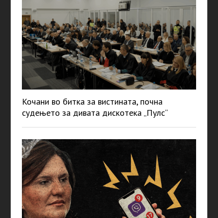
Кочани во битка за вистината, почна
судењето за дивата дискотека „Пулс“