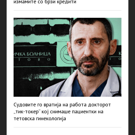
измамите со брзи кредити
Судовите го вратија на работа докторот
„тик-токер“ кој снимаше пациентки на
тетовска гинекологија