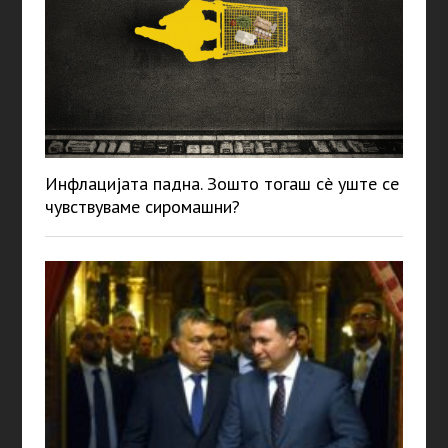
Инфлацијата падна. Зошто тогаш сè уште се
чувствуваме сиромашни?