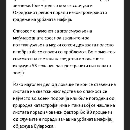
значење. Голем дел со кои се соочува и
Охридскиот регион поради неконтролираното
градење на урбаната мафија.
Списокот е наменет за зголемување на
меѓународната свест за заканите и за
поттикнување на мерки со кои државата полесно
и побрзо ќе се справи со проблемот. Во моментов
списокот на светски наследства во опасност
вклучува 53 локации распространети низ целата
земја.
Иако најголем дел од локациите кои се ставени на
листата на светски наследства во опасност се
најчесто во воени подрачја или биле погодени од
природна катастрофа, има и такви кој се нашле на
листата поради човечки фактор. Во 80 проценти
од случаите е поради замав на урбаната мафија,
објаснува Бујароска.