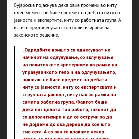
Бујароска појаснува дека овие промени во ниту
еден момент не биле предмет на дебата ниту со
јавноста и експертите, ниту со работната група. А
истите придонесуваат кон политизирање на
законското решение.
„Одредбите коишто се однесуваат на
начинот на одлулување, со вклучување
на политичките критериуми во рамки на
управувачкото тело и на одлучувањето,
никогаш не биле предмет на дебата
ниту со јавноста, ниту со експертската и
стручната јавност, ниту пак во рамки на
самата работна група. Фактот беше
дека низ целата таа работа, законот да
се деполитизира и да се остручи за да
не дојдеме до ова дереџе до кое што
сме сега. А со ова се враќаме чекор