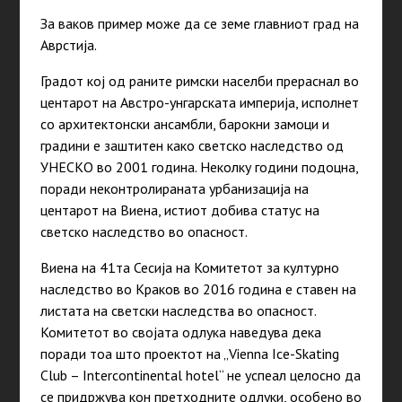
За ваков пример може да се земе главниот град на
Аврстија.
Градот кој од раните римски населби прераснал во
центарот на Австро-унгарската империја, исполнет
со архитектонски ансамбли, барокни замоци и
градини е заштитен како светско наследство од
УНЕСКО во 2001 година. Неколку години подоцна,
поради неконтролираната урбанизација на
центарот на Виена, истиот добива статус на
светско наследство во опасност.
Виена на 41та Сесија на Комитетот за културно
наследство во Краков во 2016 година е ставен на
листата на светски наследства во опасност.
Комитетот во својата одлука наведува дека
поради тоа што проектот на „Vienna Ice-Skating
Club – Intercontinental hotel“ не успеал целосно да
се придржува кон претходните одлуки, особено во