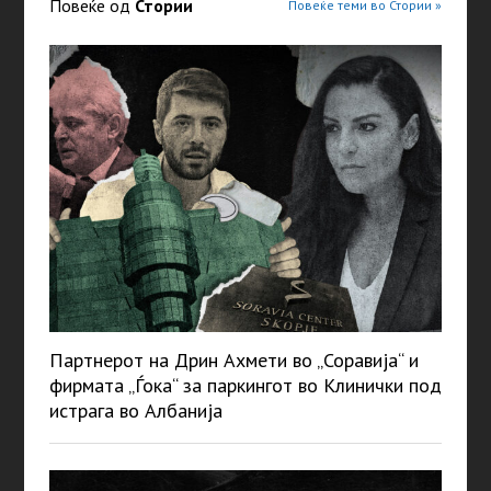
Повеќе од
Стории
Повеќе теми во Стории »
Партнерот на Дрин Ахмети во „Соравија“ и
фирмата „Ѓока“ за паркингот во Клинички под
истрага во Албанија