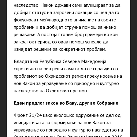
наследство. Некои држави сами аплицираат за да
добијат статус на загрозени локации со цел да го
фокусираат меѓународното внимание на своите
проблеми и да добијат стручна помош за нивно
решавање. А постојат голем број примери во кои
за краток период со оваа помош успеале да
изнајдат решение за конкретниот проблем.
Владата на Република Северна Македонија,
спротивно на ова реши самата да се справува со
проблемот во Охридскиот регион преку носење на
нов Закон за управување со природно и културно
наследство на Охридскиот регион.
Еден предлог закон во Баку, друг во Собрание
Фронт 21/24 како еколошко здружение се дел од
иницијативата за формирање на нов Закон за
управување со природно и културно наследство на