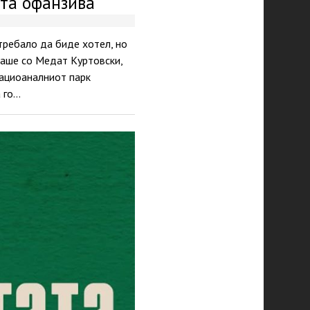
ата офанзива
 требало да биде хотел, но
раше со Медат Куртовски,
Нациоаналниот парк
а го…