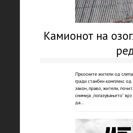
Камионот на озог
ред
Пркосните жители од слепат
гради станбен комплекс од 
закон, право, жители, почи
снимија „погазувањето“ врз
да…