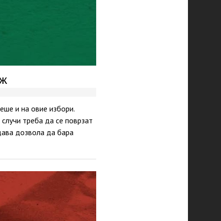
еж
еше и на овие избори.
е случи треба да се поврзат
дава дозвола да бара