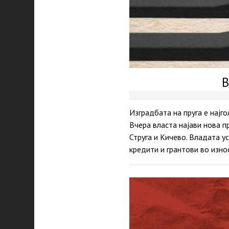
В
Изградбата на пруга е најг
Вчера власта најави нова пр
Струга и Кичево. Владата 
кредити и грантови во изно