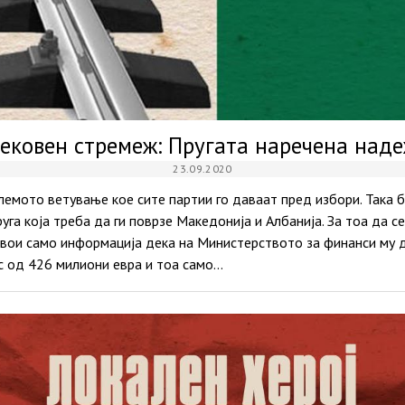
ековен стремеж: Пругата наречена над
23.09.2020
олемото ветување кое сите партии го даваат пред избори. Така б
уга која треба да ги поврзе Македонија и Албанија. За тоа да с
усвои само информaција дека на Министерството за финанси му 
с од 426 милиони евра и тоа само…