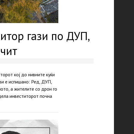
итор гази по ДУП,
очит
торот кој до нивните куќи
ви е испишано: Ред, ДУП,
ото, а жителите со дрон го
едела инвеститорот почна