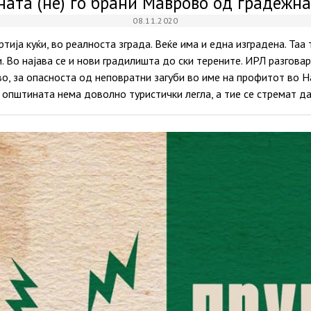
ата (не) го брани Маврово од градежн
08.11.2020
тија куќи, во реалноста зграда. Веќе има и една изградена. Таа
. Во најава се и нови градилишта до ски терените. ИРЛ разгова
о, за опасноста од неповратни загуби во име на профитот во 
о општината нема доволно туристички легла, а тие се стремат д