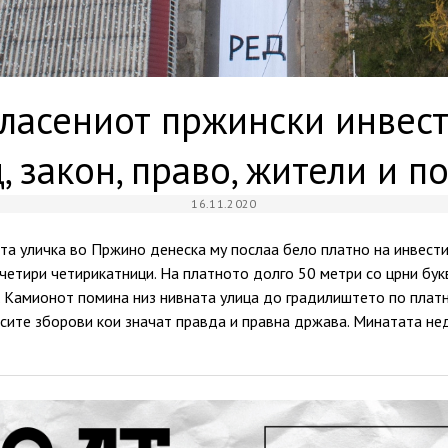
ласениот пржински инвест
, закон, право, жители и п
16.11.2020
а уличка во Пржино денеска му послаа бело платно на инвести
четири четирикатници. На платното долго 50 метри со црни бук
т. Камионот помина низ нивната улица до градилиштето по платн
 сите зборови кои значат правда и правна држава. Минатата н