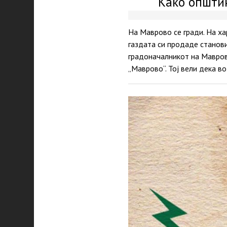
Како општин
На Маврово се гради. На хар
газдата си продаде станови
градоначалникот на Мавров
„Маврово“. Тој вели дека в