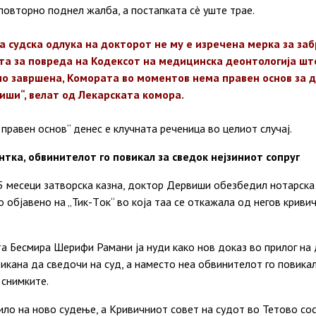
повторно поднел жалба, а постапката сè уште трае.
а судска одлука на докторот не му е изречена мерка за за
ата за повреда на Кодексот на медицинска деонтологија шт
но завршена, Комората во моментов нема правен основ за 
ши“, велат од Лекарската комора.
правен основ“ денес е клучната реченица во целиот случај.
ка, обвинителот го повикал за сведок нејзиниот сопруг
15
месеци
затворска казна, доктор Дервиши обезбедил нотарска 
 објавено на „Тик-Tок“ во која таа
се
откажала од негов кривич
ата Бесмира Шерифи Рамани ја нуди
како
нов доказ во прилог на
икана да сведочи на суд, а наместо неа обвинителот го повикал 
 снимките.
ило на ново судење, а Кривичниот совет на судот во Тетово со