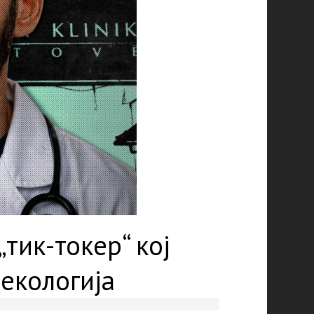
„тик-токер“ кој
екологија