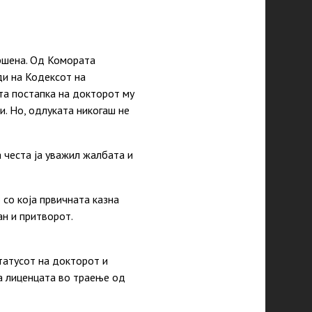
ршена. Од Комората
ди на Кодексот на
та постапка на докторот му
. Но, одлуката никогаш не
 честа ја уважил жалбата и
со која првичната казна
н и притворот.
татусот на докторот и
а лиценцата во траење од