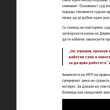
снимање“. Основниот суд во
поради тековните судски пр
може да ја добие еден докт
Со помош на повторено суде
затворската казна на Дерв
да ги избегне законските п
„Јас згрешив, признав
работев таму и никог
за да врви работата“
Анализата на ИРЛ на правос
сугерираат дека ни судиите
интерес. За докази во пов
болница кои сведочеле дека