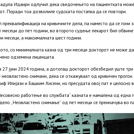
 Садула Идаири одлучил дека сведочењето на пациентката мож
т. Поради тоа дозволиле судската постапка да
се
повтори.
л преквалификација на кривичните дела, па наместо да
се
гони з
т
месеци
до пет години, во второто судење лекарот бил обвине
ри
месеци
, а максималната шест години.
лото, со минималната казна од три
месеци
докторот не може да 
емено одземена лиценцата.
 27 јуни 2024
година
, а дотогаш докторот обезбедил уште три 
е неовластено снимани, дека
се
откажуваат од кривичен прогон. 
иф Илијази и Башким Хисени, но пресудата овој пат е целосно в
Несовесно работење во службата“ казната е намалена од една
 дело „Неовластено снимање“ од пет
месеци
се
преиначува во па