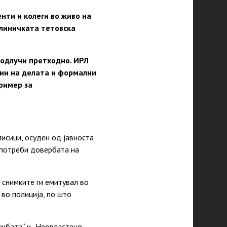
ти и колеги во живо на
Клиничката тетовска
одлучи претходно. ИРЛ
ии на делата и формални
ример за
исици, осуден од јавноста
употреби довербата на
 снимките ги емитувал во
 во полиција, по што
ужбата“ и „Неовластено