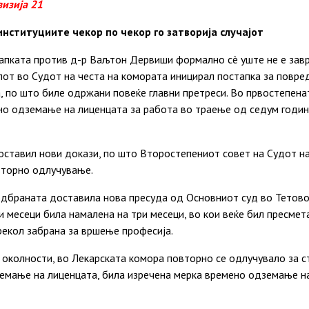
визија 21
институциите чекор по чекор го затворија случајот
тапката против
д-р
Ваљтон Дервиши формално сè уште не е зав
от во Судот на честа на комората иницирал постапка за повре
, по што биле одржани повеќе главни претреси. Во првостепена
но одземање на лиценцата за работа во траење од седум години
ставил нови докази, по што Второстепениот совет на Судот на
вторно одлучување.
одбраната доставила нова пресуда од Основниот суд во Тетово 
и месеци била намалена на три месеци,
во кои
веќе бил пресмета
рекол забрана за вршење професија.
 околности, во Лекарската комора повторно
се
одлучувало за с
мање на лиценцата, била изречена мерка времено одземање н