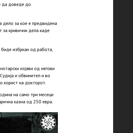
е да доведе до
а дело за кое е предвидена
т за кривични дела каде
биде избркан од работа,
нотарски изјави од негови
Судија и обвинител и во
о корист на докторот.
година
на само три
месеци
рична казна од 250 евра.