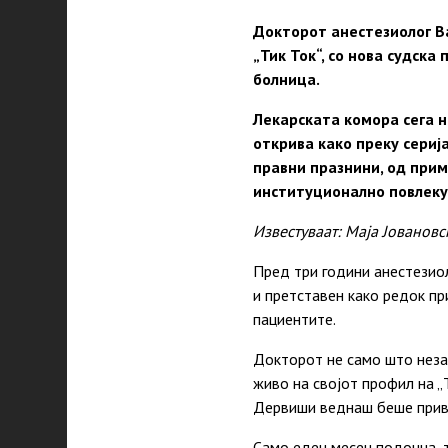
Докторот анестезиолог В
„Тик Ток“, со нова судска
болница.
Лекарската комора сега н
открива
како
преку сериј
правни празнини, од прим
институционално повлек
Известуваат: Маја Јованов
Пред три
години
анестезиол
и претставен
како
редок при
пациентите.
Докторот не само што незак
живо на својот профил на „
Дервиши веднаш беше прив
Само еден месец подоцна, 