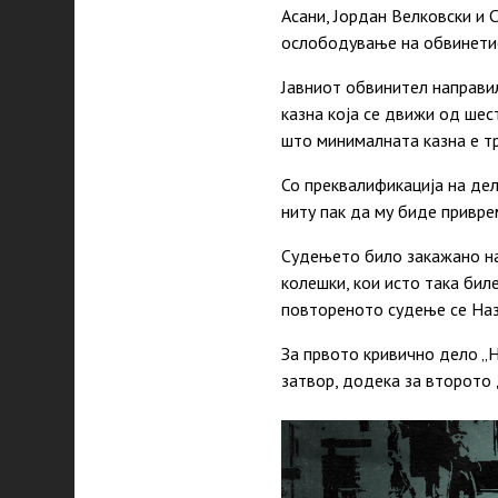
Асани, Јордан Велковски и
ослободување на обвинетио
Јавниот обвинител направи
казна која
се
движи од шес
што минималната казна е т
Со преквалификација на де
ниту пак да му биде привр
Судењето било закажано на
колешки, кои исто така бил
повтореното судење
се
Наз
За првото кривично дело „
затвор, додека за второто