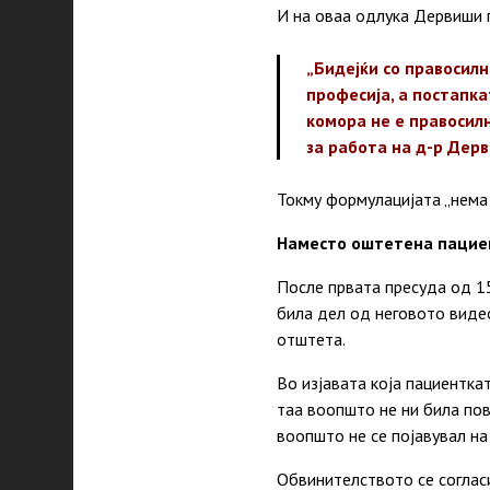
И на оваа одлука Дервиши 
„Бидејќи со правосилн
професија, а постапк
комора не е правосил
за работа на
д-р
Дерви
Токму формулацијата „нема 
Наместо оштетена пациент
После првата пресуда од 
била дел од неговото видео
отштета.
Во изјавата која пациентк
таа воопшто не ни била пов
воопшто не
се
појавувал на
Обвинителството
се
соглас