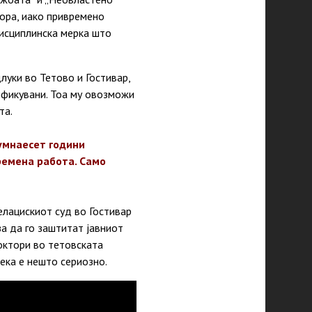
мора, иако привремено
дисциплинска мерка што
луки во Тетово и Гостивар,
ификувани. Тоа му овозможи
та.
думнаесет години
ремена работа. Само
елацискиот суд во Гостивар
а да го заштитат јавниот
октори во тетовската
ека е нешто сериозно.