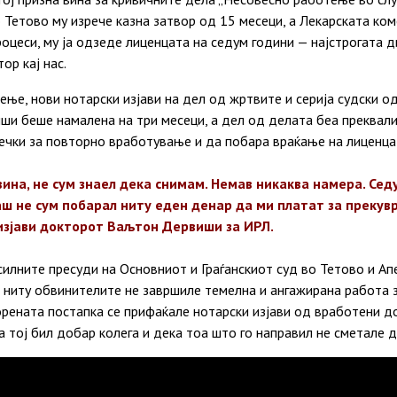
 Тетово му изрече казна затвор од 15
месеци
, а Лекарската ко
оцеси, му ја одзеде лиценцата на седум години — најстрогата 
ор кај нас.
ње, нови нотарски изјави на дел од жртвите и серија судски од
иши беше намалена на три
месеци
, а дел од делата беа преквал
речки за повторно вработување и да побара
враќање
на лиценца
 вина, не сум знаел дека снимам. Немав никаква намера. Се
аш не сум побарал ниту еден денар да ми платат за прекув
 изјави докторот Ваљтон Дервиши за ИРЛ.
илните пресуди на Основниот и Граѓанскиот суд во Тетово и Ап
, ниту обвинителите не завршиле темелна и ангажирана работа з
торената постапка
се
прифаќале нотарски изјави од вработени д
 тој бил добар колега и дека тоа што го направил не сметале д