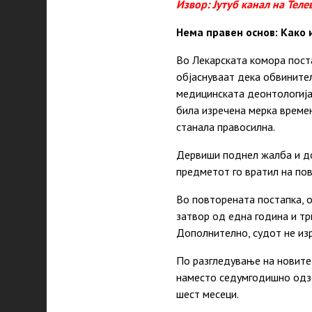
Извор: Јутуб канал на Теле
Нема правен основ: Како 
Во Лекарската комора пос
објаснуваат дека обвинител
медицинската деонтологија
била изречена мерка време
станала правосилна.
Дервиши поднел жалба и до
предметот го вратил на по
Во повторената постапка, 
затвор од една година и тр
Дополнително, судот не из
По разгледување на новите
наместо седумгодишно одзе
шест месеци.