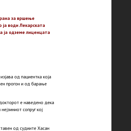
брана за вршење
о ја води Лекарската
да ја одземе лиценцата
изјава од пациентка која
ен прогон и од барање
 докторот е наведено дека
нејзиниот сопруг кој
ставен од судиите Хасан