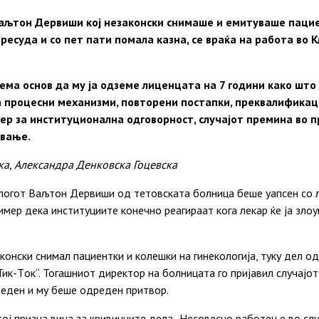
аљтон Дервиши кој незаконски снимаше и емитуваше пациен
 пресуда и со пет пати помала казна,
се
враќа на работа во 
ема основ да му ја одземе лиценцата на 7
години
како
што 
а процесни механизми, повторени постапки, преквалификац
ер за институционална одговорност, случајот премина во п
ување.
ска, Александра Денковска Гоцевска
огот Ваљтон Дервиши од тетовската болница беше уапсен со л
мер дека институциите конечно реагираат кога лекар ќе ја зло
онски снимал пациентки и колешки на гинекологија, туку дел од
Тик-Tок“. Тогашниот директор на болницата го пријавил случајот
еден и му беше одреден притвор.
тој призна вина за кривичните дела „Несовесно работење во сл