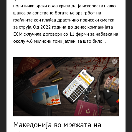
политички врски оваа криза да ја искористат како
шанса за сопствено богатење врз грбот на
граѓаните кои плаќаа драстично повисоки сметки
за струја. Од 2022 година до денес компанијата
ЕСМ склучила договори со 11 фирми за набавка на
околу 4,6 милиони тони јаглен, за што било…
Македонија во мрежата на