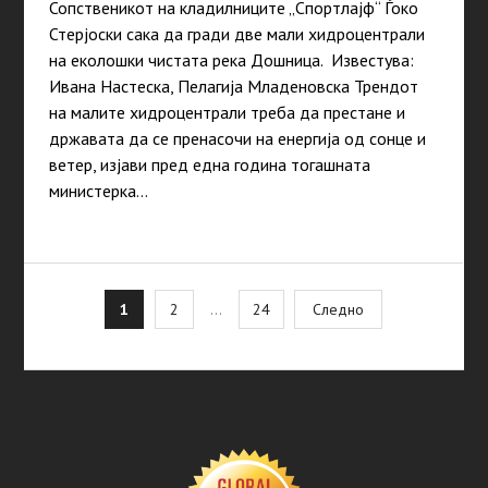
Сопственикот на кладилниците „Спортлајф“ Ѓоко
Стерјоски сака да гради две мали хидроцентрали
на еколошки чистата река Дошница. Известува:
Ивана Настеска, Пелагија Младеновска Трендот
на малите хидроцентрали треба да престане и
државата да се пренасочи на енергија од сонце и
ветер, изјави пред една година тогашната
министерка…
Posts
1
2
…
24
Следно
pagination