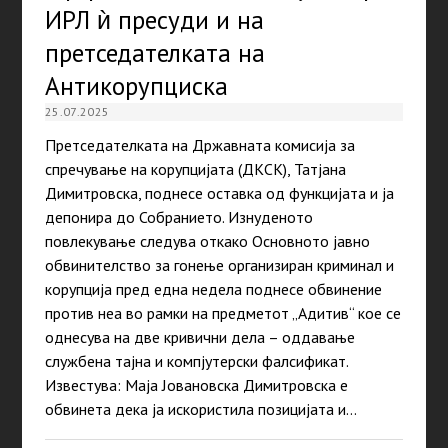
ИРЛ ѝ пресуди и на
претседателката на
Антикорупциска
25.07.2025
Претседателката на Државната комисија за
спречување на корупцијата (ДКСК), Татјана
Димитровска, поднесе оставка од функцијата и ја
депонира до Собранието. Изнуденото
повлекување следува откако Основното јавно
обвинителство за гонење организиран криминал и
корупција пред една недела поднесе обвинение
против неа во рамки на предметот „Адитив“ кое се
однесува на две кривични дела – оддавање
службена тајна и компјутерски фалсификат.
Известува: Маја Јовановска Димитровска е
обвинета дека ја искористила позицијата и…