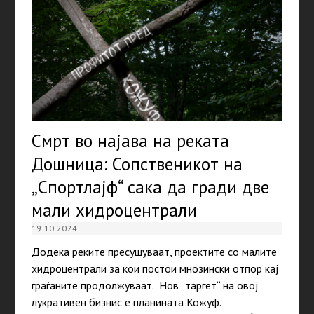
Смрт во најава на реката
Дошница: Сопственикот на
„Спортлајф“ сака да гради две
мали хидроцентрали
19.10.2024
Додека реките пресушуваат, проектите со малите
хидроцентрали за кои постои мнозински отпор кај
граѓаните продолжуваат. Нов „таргет“ на овој
лукративен бизнис е планината Кожуф.