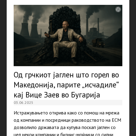
Од грчкиот јаглен што горел во
Македонија, парите „исчадиле“
кај Вице Заев во Бугарија
03.06.2025
Истражувањето открива како со помош на мрежа
од компании и посредници раководството на ЕСМ
дозволило државата да купува поскап јаглен со
цел некои компании и бизнис-моќници со силни