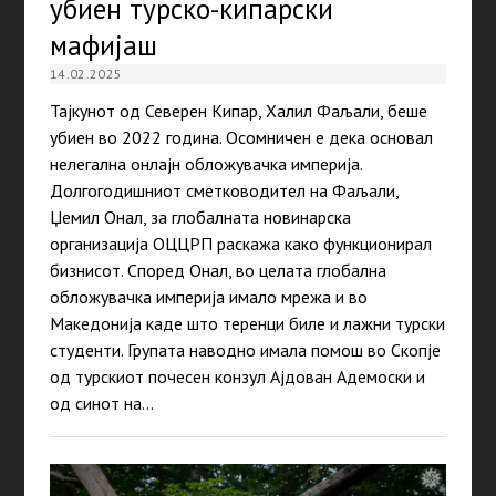
убиен турско-кипарски
мафијаш
14.02.2025
Тајкунот од Северен Кипар, Халил Фаљали, беше
убиен во 2022 година. Осомничен е дека основал
нелегална онлајн обложувачка империја.
Долгогодишниот сметководител на Фаљали,
Џемил Онал, за глобалната новинарска
организација ОЦЦРП раскажа како функционирал
бизнисот. Според Онал, во целата глобална
обложувачка империја имало мрежа и во
Македонија каде што теренци биле и лажни турски
студенти. Групата наводно имала помош во Скопје
од турскиот почесен конзул Ајдован Адемоски и
од синот на…