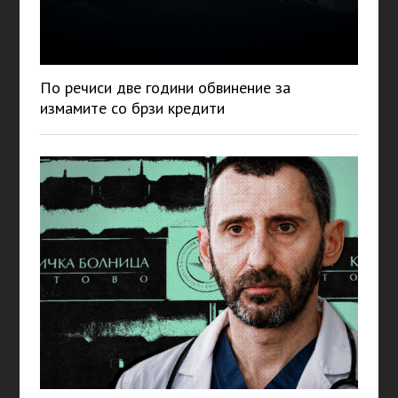
По речиси две години обвинение за
измамите со брзи кредити