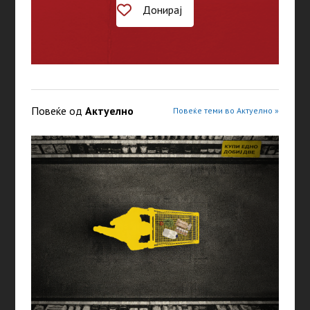
Донирај
Повеќе од
Актуелно
Повеќе теми во Актуелно »