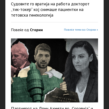
Судовите го вратија на работа докторот
„тик-токер“ кој снимаше пациентки на
тетовска гинекологија
Повеќе од
Стории
Повеќе теми во Стории »
Партнерот на Дрин Ахмети во „Соравија“ и