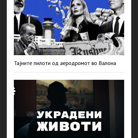
Тајните пилоти од аеродромот во Валона