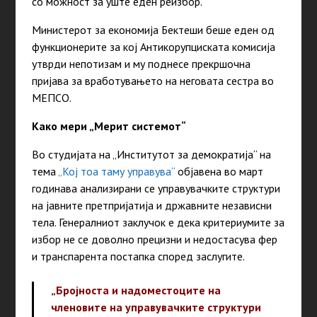
со можност за уште еден реизбор.
Министерот за економија Бектеши беше еден од
функционерите за кој Антикорупциската комисија
утврди непотизам и му поднесе прекршочна
пријава за вработувањето на неговата сестра во
МЕПСО.
Како мери „Мерит системот“
Во студијата на „Институтот за демократија“ на
тема
„Кој тоа таму управува“
објавена во март
годинава анализирани се управувачките структури
на јавните претпријатија и државните независни
тела. Генералниот заклучок е дека критериумите за
избор не се доволно прецизни и недостасува фер
и транспарента постапка според заслугите.
„Бројноста и надоместоците на
членовите на управувачките структури