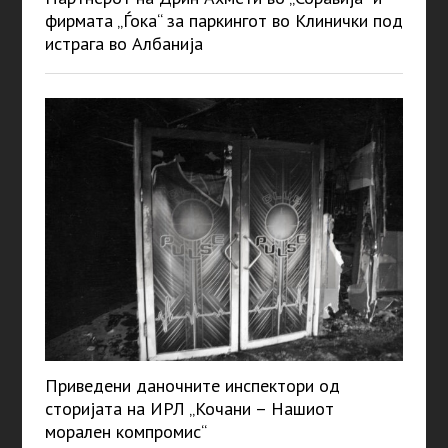
фирмата „Ѓока“ за паркингот во Клинички под
истрага во Албанија
Приведени даночните инспектори од
сторијата на ИРЛ „Кочани – Нашиот
морален компромис“