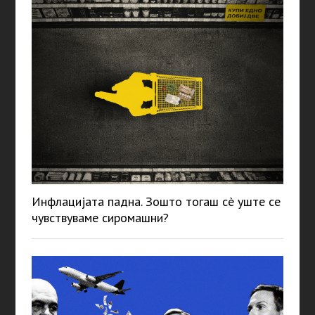
Инфлацијата падна. Зошто тогаш сè уште се
чувствуваме сиромашни?