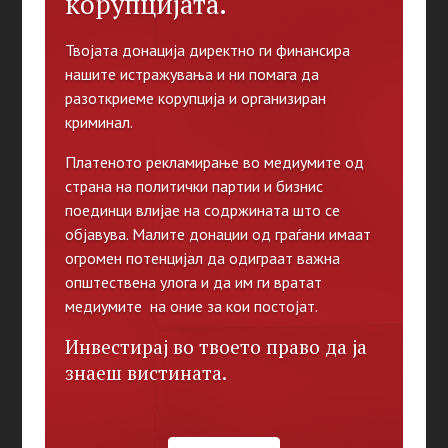
корупцијата.
Твојата донација директно ги финансира
нашите истражувања и ни помага да
разоткриеме корупција и организиран
криминал.
Платеното рекламирање во медиумите од
страна на политички партии и бизнис
поединци влијае на содржината што се
објавува. Малите донации од граѓани имаат
огромен потенцијал да одиграат важна
општествена улога и да им ги вратат
медиумите на оние за кои постојат.
Инвестирај во твоето право да ја
знаеш вистината.