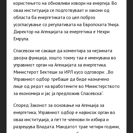
користењето на обновливи извори на енергија. Во
оваа институција се подготвуваат и закони од
областа ба енергетиката со цел побрзо
усогласување со регулативата на Европската Унија.
Директор на Агенцијата за енергетика е Нехри
Емрула.
Спасевски не сакаше да коментира за нејзината
двојна функција, зошто токму таа е именувана во
управниот орган на Агенцијата за енергетика.
Министерот Бектеши за ИРЛ кусо одговори: „Во
Управниот одбор требаше да биде назначено
лице од редот на вработените во Министерството
за економија и јас ја предложив Спасевска“.
Според Законот за основање на Агенција за
енергетика, Управниот одбор е највисок орган во
оваа институција, а петте членови ги избира и
разрешува Владата. Мандатот трае четири години,