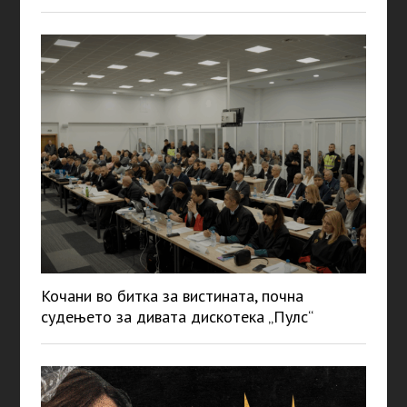
Кочани во битка за вистината, почна
судењето за дивата дискотека „Пулс“