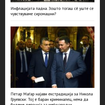
Инфлацијата падна. Зошто тогаш сè уште се
чувствуваме сиромашни?
Петар Маѓар најави екстрадиција за Никола
Груевски: Тој е баран криминалец, нема да
бидеме депонија за меѓународни