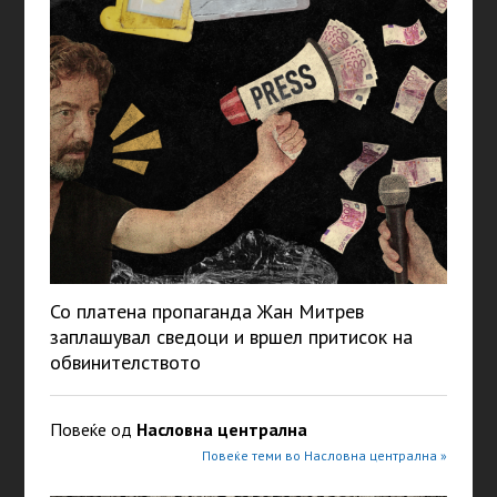
Со платена пропаганда Жан Митрев
заплашувал сведоци и вршел притисок на
обвинителството
Повеќе од
Насловна централна
Повеќе теми во Насловна централна »