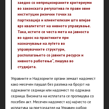
заедно со непрецизираните критериуми
во законската регулатива ги прави овие
институции ризични точки за
партизација и клиентелизам што влијае
врз квалитетот на нивното управување.
Така, истите се честа мета на јавноста
во однос на практиките при
назначување на луѓето во
управувачките структури,
располагањето со јавните ресурси и
нивното работење“, пишува во
студијата.
Управните и Надзорните органи земаат надомест
како месечен паушал без разлика на бројот на
одржаните седници или надомест по одржана
седница. Висината на исплатата се пропишува со
посебен акт. Месечен надомест кој најчесто се
исплатува за претседател на Управен одбор