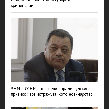
криминалци
ЗНМ и ССНМ загрижени поради судскиот
притисок врз истражувачкото новинарство