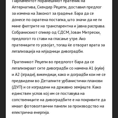
Парламентот поранешниот пратеник на
Алтернатива, Скендер Реџепи, доставил предлог
за измена на Законот за градење. Бара да се
донесе по скратена постапка, што значи да не ги
мине филтрите на транспарентна и јавна расправа.
Собранискиот спикер од СДСМ, Јован Митрески,
предлогот го стави на гласање утре. Ако
пратениците го усвојат, тогаш ќе отворат врата за
легализација на илјадници дивоградби.
Пратеникот Реџепи во предлогот бара да се
легализираат сите дивоградби со намена А1 (куќи)
и А2 (згради), викендици, како и доградби кои не се
предвидени во Деталните урбанистички планови
(ДУП) и се изградени на државно земјиште. Како
единствен услов кој им се поставува на
сопствениците на дивоградбите е на покривите да
имаат фотоволтаични панели за производство на
електрична енергија.