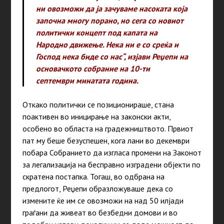
ни овозможи да ја зачуваме насоката која
започна многу порано, но сега со новиот
политички концепт под капата на
Народно движење. Нека ни е со среќа и
Господ нека биде со нас“, изјави Реџепи на
основачкото собрание на 10-ти
септември минатата година.
Откако политички се позиционираше, стана
поактивен во иницирање на законски акти,
особено во областа на градежништвото. Првиот
пат му беше безуспешен, кога лани во декември
побара Собранието да изгласа промени на Законот
за легализација на бесправно изградени објекти по
скратена постапка. Тогаш, во одбрана на
предлогот, Реџепи образложуваше дека со
измените ќе им се овозможи на над 50 илјади
граѓани да живеат во безбедни домови и во