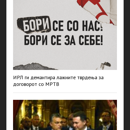
ИРЛ ги демантира лажните тврдења за
договорот со МРТВ