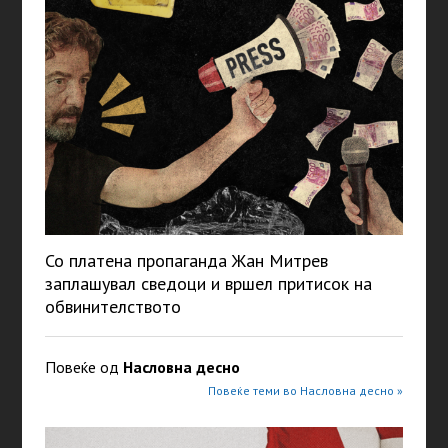
Со платена пропаганда Жан Митрев
заплашувал сведоци и вршел притисок на
обвинителството
Повеќе од
Насловна десно
Повеќе теми во Насловна десно »