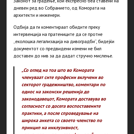
Законот за градење, кои експресно беа ставени на
дневен ред во Собранието, од Комората на
архитекти и инженери.
Одбија да ги коментираат обидите преку
интервенција на пратениците да се протне
„еколошка легализација на дивоградби“, бидејќи
документот со предвидени измени не бил
доставен до нив за да дадат стручно мислење.
„Со оглед на тоа што во Комората
членуваат сите професии вклучени во
секторот градежништво, коментари по
однос на законски решенија до
законодавецот, Комората доставува во
согласност со досега воспоставените
практики, а после спроведување на
широка анкета со своето членство по
принцип на инклузивност,