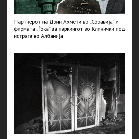
Партнерот на Дрин Ахмети во „Соравија“ и
фирмата „Ѓока“ за паркингот во Клинички под
истрага во Албанија