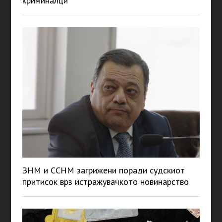
криминалци
ЗНМ и ССНМ загрижени поради судскиот
притисок врз истражувачкото новинарство