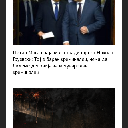
Петар Маѓар најави екстрадиција за Никола
Груевски: Тој е баран криминалец, нема да
бидеме депонија за меѓународни
криминалци