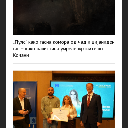
„Пулс“ како гасна комора од чад и цијаниден
гас – како навистина умреле жртвите во
Кочани