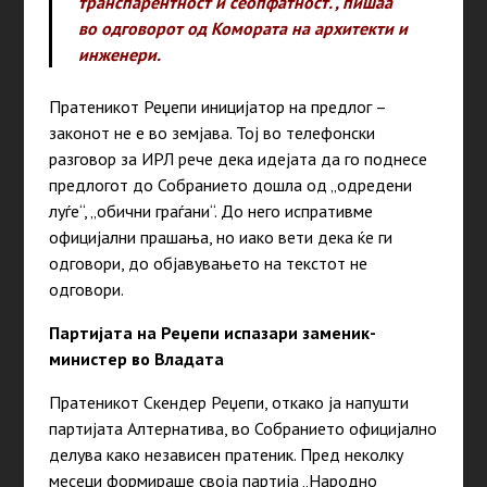
транспарентност и сеопфатност.“, пишаа
во одговорот од Комората на архитекти и
инженери.
Пратеникот Реџепи иницијатор на предлог –
законот не е во земјава. Тој во телефонски
разговор за ИРЛ рече дека идејата да го поднесе
предлогот до Собранието дошла од „одредени
луѓе“, „обични граѓани“. До него испративме
официјални прашања, но иако вети дека ќе ги
одговори, до објавувањето на текстот не
одговори.
Партијата на Реџепи испазари заменик-
министер во Владата
Пратеникот Скендер Реџепи, откако ја напушти
партијата Алтернатива, во Собранието официјално
делува како независен пратеник. Пред неколку
месеци формираше своја партија „Народно