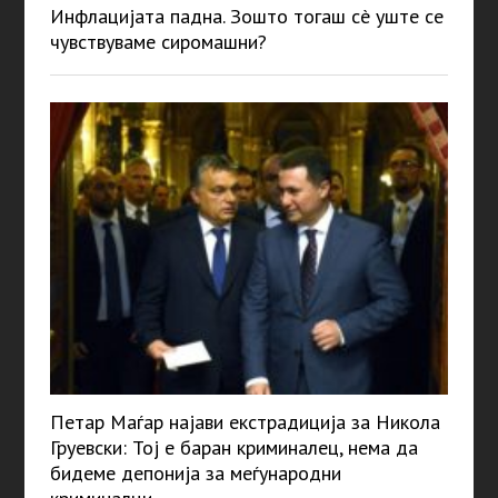
Инфлацијата падна. Зошто тогаш сè уште се
чувствуваме сиромашни?
Петар Маѓар најави екстрадиција за Никола
Груевски: Тој е баран криминалец, нема да
бидеме депонија за меѓународни