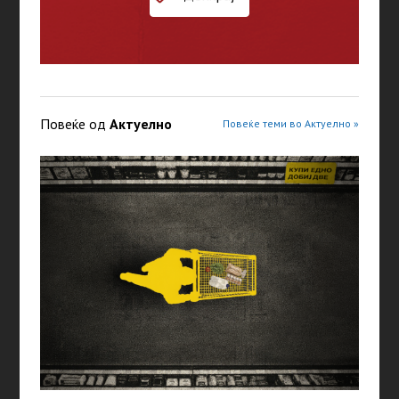
Повеќе од
Актуелно
Повеќе теми во Актуелно »