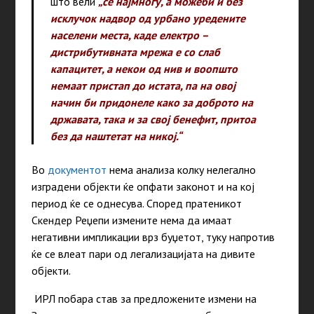
што вели
„се најмногу, а можеби и без
исклучок надвор од урбано уредените
населени места, каде електро –
дистрибутивната мрежа е со слаб
капацитет, а некои од нив и воопшто
немаат пристап до истата, па на овој
начин би придонеле како за доброто на
државата, така и за свој бенефит, притоа
без да наштетат на никој.“
Во
документот
нема анализа колку нелегално
изградени објекти ќе опфати законот и на кој
период ќе се однесува. Според пратеникот
Скендер Реџепи измените нема да имаат
негативни импликации врз буџетот, туку напротив
ќе се влеат пари од легализацијата на дивите
објекти.
ИРЛ побара став за предложените измени на