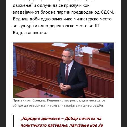
движење“ и одлучи да се приклучи кон
владејачкиот блок на партии предводен од СДСМ.
Веднаш доби едно заменичко министерско место
во култура и едно директорско место во ЈП
Водостопанство.
Пратеникот Скендер Реџепи кој во рок од два месеца се
обиде да отвори пат на легализацијата на дивоградби
„Народно движење – Добар почеток на
политичкото патување, патување кое ќе