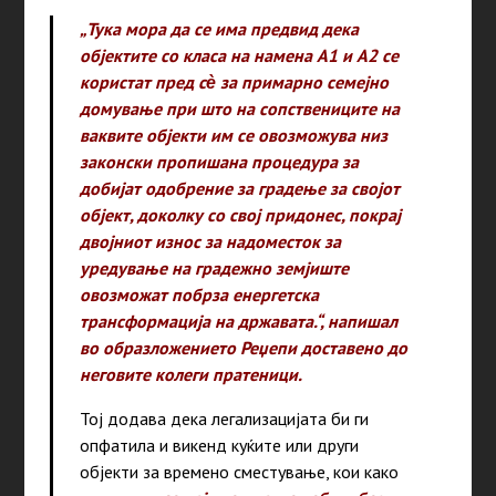
„Тука мора да се има предвид дека
објектите со класа на намена А1 и А2 се
користат пред сѐ за примарно семејно
домување при што на сопствениците на
ваквите објекти им се овозможува низ
законски пропишана процедура за
добијат одобрение за градење за својот
објект, доколку со свој придонес, покрај
двојниот износ за надоместок за
уредување на градежно земјиште
овозможат побрза енергетска
трансформација на државата.“, напишал
во образложението Реџепи доставено до
неговите колеги пратеници.
Тој додава дека легализацијата би ги
опфатила и викенд куќите или други
објекти за времено сместување, кои како