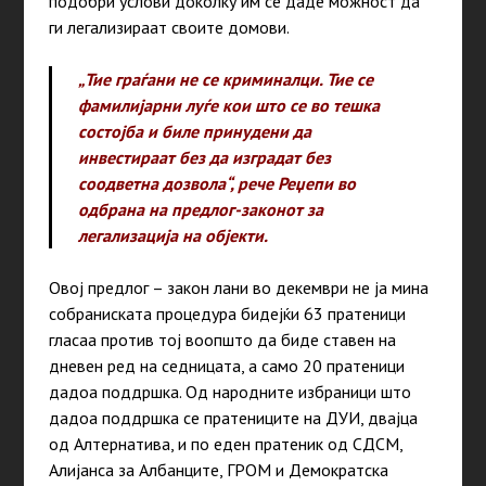
подобри услови доколку им се даде можност да
ги легализираат своите домови.
„Тие граѓани не се криминалци. Тие се
фамилијарни луѓе кои што се во тешка
состојба и биле принудени да
инвестираат без да изградат без
соодветна дозвола“, рече Реџепи во
одбрана на предлог-законот за
легализација на објекти.
Овој предлог – закон лани во декември не ја мина
собраниската процедура бидејќи 63 пратеници
гласаа против тој воопшто да биде ставен на
дневен ред на седницата, а само 20 пратеници
дадоа поддршка. Од народните избраници што
дадоа поддршка се пратениците на ДУИ, двајца
од Алтернатива, и по еден пратеник од СДСМ,
Алијанса за Албанците, ГРОМ и Демократска