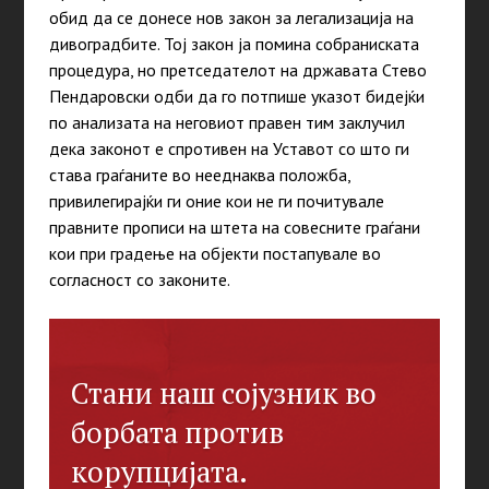
обид да се донесе нов закон за легализација на
дивоградбите. Тој закон ја помина собраниската
процедура, но претседателот на државата Стево
Пендаровски одби да го потпише указот бидејќи
по анализата на неговиот правен тим заклучил
дека законот е спротивен на Уставот со што ги
става граѓаните во нееднаква положба,
привилегирајќи ги оние кои не ги почитувале
правните прописи на штета на совесните граѓани
кои при градење на објекти постапувале во
согласност со законите.
Стани наш сојузник во
борбата против
корупцијата.