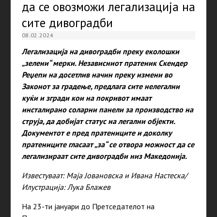
да се овозможи легализација на
сите дивоградби
08.02.2024
Легализација на дивоградби преку еколошки
„зелени“ мерки. Независниот пратеник Скендер
Реџепи на досетлив начин преку измени во
Законот за градење, предлага сите нелегални
куќи и згради кои на покривот имаат
инсталирано соларни панели за производство на
струја, да добијат статус на легални објекти.
Документот е пред пратениците и доколку
пратениците гласаат „за“ се отвора можност да се
легализираат сите дивоградби низ Македонија.
Известуваат: Маја Јовановска и Ивана Настеска/
Илустрација: Лука Блажев
На 23-ти јануари до Претседателот на