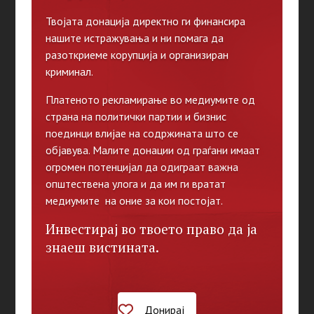
Твојата донација директно ги финансира
нашите истражувања и ни помага да
разоткриеме корупција и организиран
криминал.
Платеното рекламирање во медиумите од
страна на политички партии и бизнис
поединци влијае на содржината што се
објавува. Малите донации од граѓани имаат
огромен потенцијал да одиграат важна
општествена улога и да им ги вратат
медиумите на оние за кои постојат.
Инвестирај во твоето право да ја
знаеш вистината.
Донирај