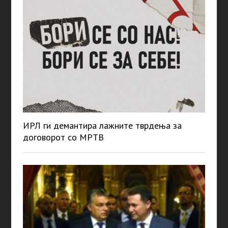
ИРЛ ги демантира лажните тврдења за
договорот со МРТВ