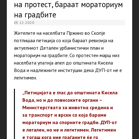
на протест, бараат мораториум
на градбите
05.12.2020
Жителите на населбата Пржино во Скопје
потпишаа петиција со која бараат ревизија на
актуелниот Детален урбанистички план и
мораториум на градбите. Со протестен марш низ
населбата упатија апел до општината Кисела
Вода и надлежните институции дека ДУП-от не е
легитимен.
„Петицијата е глас до општината Кисела
Вода, но и до повисоките органи –
Министерствата за животна средина и
за транспорт и врски со која бараме
мораториум на спорните градби. ДУП-от
е легален, но не и легитимен. Легитимен
е тогаш кога ние граѓаните ќе го