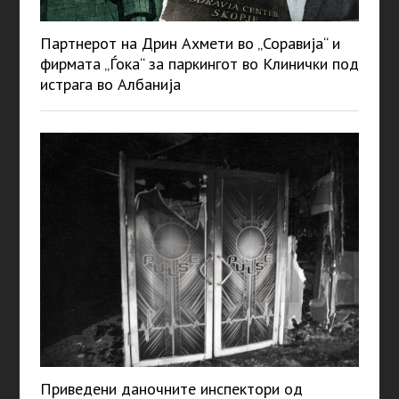
Партнерот на Дрин Ахмети во „Соравија“ и
фирмата „Ѓока“ за паркингот во Клинички под
истрага во Албанија
Приведени даночните инспектори од