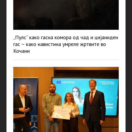
„Пулс“ како гасна комора од чад и цијаниден
гас – како навистина умреле жртвите во
Кочани