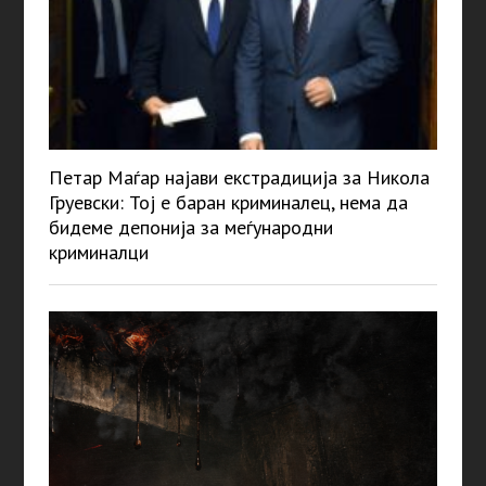
Петар Маѓар најави екстрадиција за Никола
Груевски: Тој е баран криминалец, нема да
бидеме депонија за меѓународни
криминалци