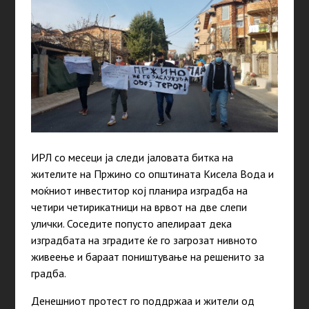
ИРЛ со месеци ја следи јаловата битка на
жителите на Пржино со општината Кисела Вода и
моќниот инвеститор кој планира изградба на
четири четирикатници на врвот на две слепи
улички. Соседите попусто апелираат дека
изградбата на зградите ќе го загрозат нивното
живеење и бараат поништување на решенито за
градба.
Денешниот протест го поддржаа и жители од