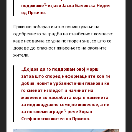
подржиже“- изјави Јасна Бачовска Недич
од Пржино.
Пржинци побараа и итно поништување на
одобрението за градба на станбениот комплекс
каде неодамна се урна потпорен ѕид, со што се
доведе до опасност живеењето на околните
жители.
„Дојдов да го поддржам овој марш
затоа што според информациите кои ги
добив, новите урбанистички планови ќе
го сменат изгледот и начинот на
живеење во населбата која е наменета
за индивидуално семејно живеење, а не
за поголеми згради“- рече Зоран
Стефановски жител на Пржино.