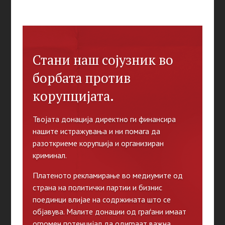
Стани наш сојузник во
борбата против
корупцијата.
Твојата донација директно ги финансира
нашите истражувања и ни помага да
разоткриеме корупција и организиран
криминал.
Платеното рекламирање во медиумите од
страна на политички партии и бизнис
поединци влијае на содржината што се
објавува. Малите донации од граѓани имаат
огромен потенцијал да одиграат важна