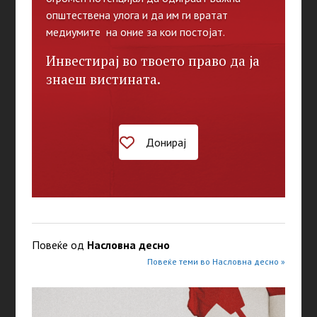
општествена улога и да им ги вратат
медиумите на оние за кои постојат.
Инвестирај во твоето право да ја
знаеш вистината.
Донирај
Повеќе од
Насловна десно
Повеќе теми во Насловна десно »