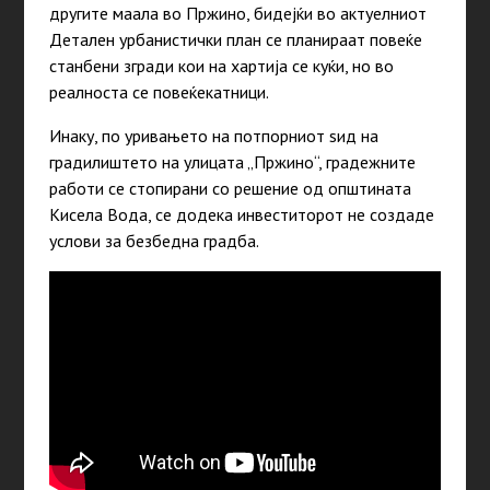
другите маала во Пржино, бидејќи во актуелниот
Детален урбанистички план се планираат повеќе
станбени згради кои на хартија се куќи, но во
реалноста се повеќекатници.
Инаку, по уривањето на потпорниот ѕид на
градилиштето на улицата „Пржино“, градежните
работи се стопирани со решение од општината
Кисела Вода, се додека инвеститорот не создаде
услови за безбедна градба.