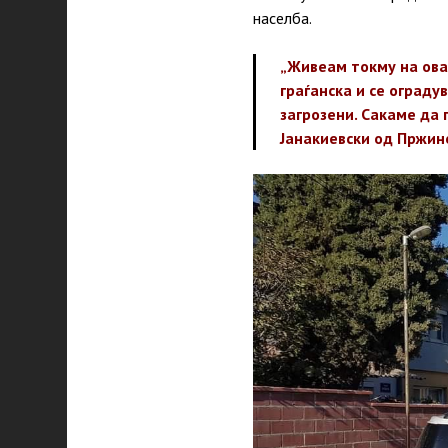
населба.
„Живеам токму на ова
граѓанска и се ограду
загрозени. Сакаме да
Јанакиевски од Пржин