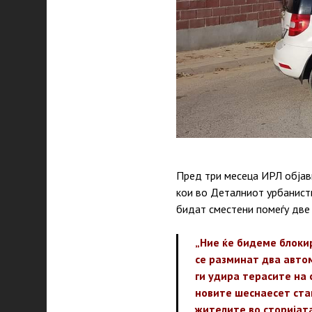
Пред три месеца ИРЛ објави
кои во Деталниот урбанисти
бидат сместени помеѓу две 
„Ние ќе бидеме блоки
се разминат два авто
ги удира терасите на 
новите шеснаесет ста
жителите во сторијата