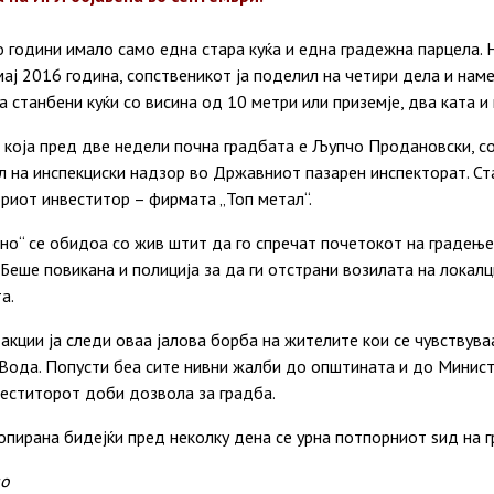
 години имало само една стара куќа и една градежна парцела. 
ј 2016 година, сопственикот ја поделил на четири дела и нам
 станбени куќи со висина од 10 метри или приземје, два ката и 
 која пред две недели почна градбата е Љупчо Продановски, с
 на инспекциски надзор во Државниот пазарен инспекторат. Ст
риот инвеститор – фирмата „Топ метал“.
о“ се обидоа со жив штит да го спречат почетокот на градењето
Беше повикана и полиција за да ги отстрани возилата на локалци
а.
кции ја следи оваа јалова борба на жителите кои се чувствув
 Вода. Попусти беа сите нивни жалби до општината и до Минист
нвеститорот доби дозвола за градба.
опирана бидејќи пред неколку дена се урна потпорниот ѕид на 
но