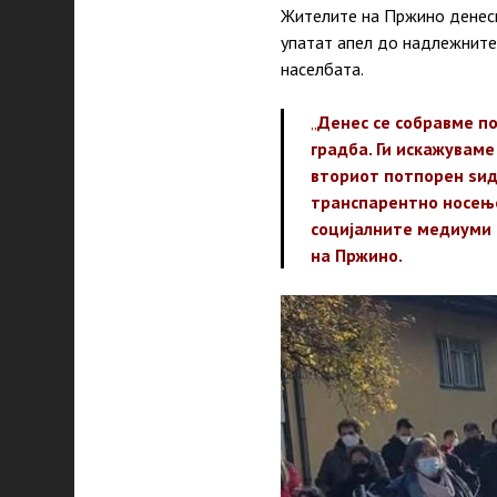
Жителите на Пржино денеск
упатат апел до надлежните
населбата.
„
Денес се собравме по
градба. Ги искажуваме
вториот потпорен ѕид 
транспарентно носење
социјалните медиуми и
на Пржино.