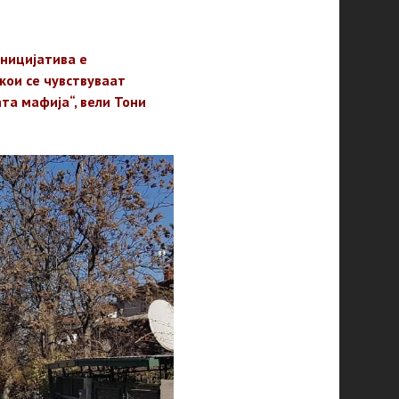
иницијатива е
кои се чувствуваат
та мафија“, вели Тони