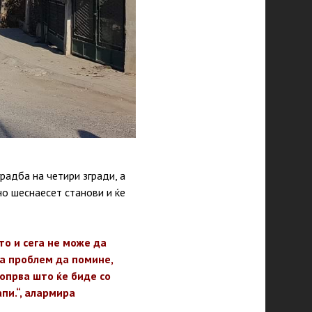
радба на четири згради, а
но шеснаесет станови и ќе
о и сега не може да
а проблем да помине,
допрва што ќе биде со
пи.“, алармира