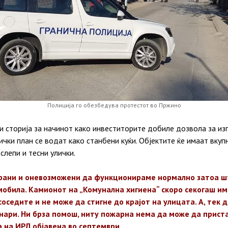
Полиција го обезбедува протестот во Пржино
 сторија за начинот како инвеститорите добиле дозвола за изг
чки план се водат како станбени куќи. Објектите ќе имаат вкуп
слепи и тесни улички.
рани и оневозможени да функционираме нормално затоа шт
мобила. Камионот на „Комунална хигиена“ скоро секогаш им
соседите и не може да стигне до крајот на улицата. А, тек 
нари. Ни брза помош, ниту пожарна нема да може да приста
 на ИРЛ објавена во септември.