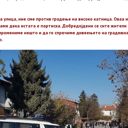
а улица, ние сме против градење на високо катница. Оваа 
ваме дека истата е партиска. Добредојдени се сите жители 
 промениме нешто и да го спречиме дивеењето на градежна
о.