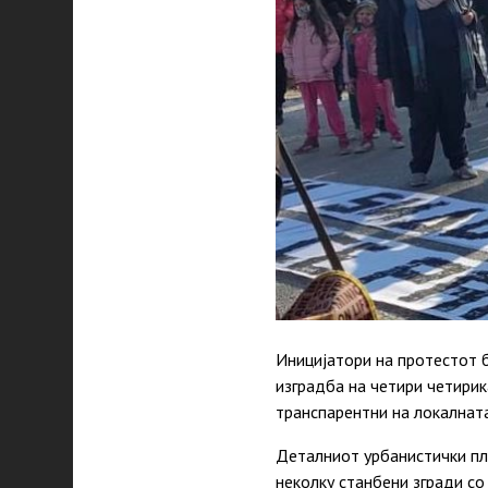
Иницијатори на протестот б
изградба на четири четирик
транспарентни на локалната
Деталниот урбанистички пла
неколку станбени згради со