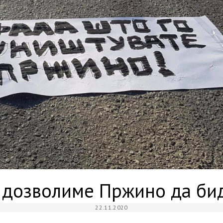
е дозволиме Пржино да би
22.11.2020