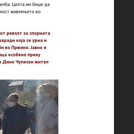
елба. Целта им беше да
сност живеењето во
јот револт за спорната
аради која се урна и
и во Пржино. Јавно и
ица особено преку
е Дино Чупески жител