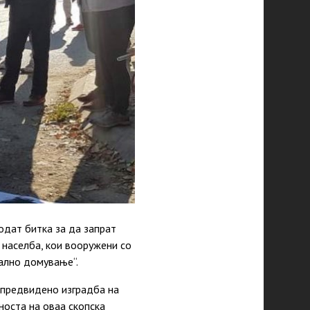
одат битка за да запрат
 населба, кои вооружени со
уално домување“.
 предвидено изградба на
носта на оваа скопска