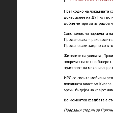
Претходно на локацијата со
донесување на ДУП-от во ма
добил четири за изградба на
Сопственик на парцелата на
Продановска – раководител
Продановски заедно со вто
Жителите на улицата „Пржин
попречат патот на багерот. 
пристапот на механизацијат
ИРЛ со своите мобилни реда
локалната власт во Кисела
врски, бидејќи на крајот и
Во моментов градбата е ст
Поврзани стории за Пржи