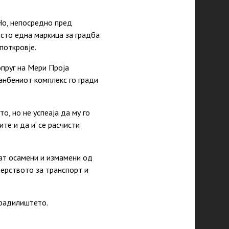
Но, непосредно пред
есто една маркица за градба
поткровје.
опруг на Мери Проја
анбениот комплекс го гради
, но не успеаја да му го
те и да и’ се расчисти
аат осамени и измамени од
ерството за транспорт и
градилиштето.