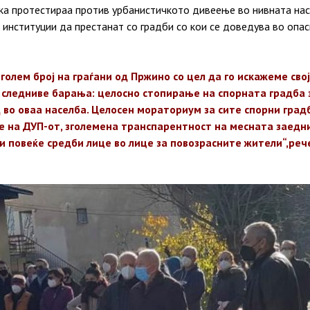
а протестираа против урбанистичкото дивеење во нивната нас
 институции да престанат со градби со кои се доведува во опа
голем број на граѓани од Пржино со цел да го искажеме сво
 следниве барања: целосно стопирање на спорната градба з
во оваа населба. Целосен мораториум за сите спорни градб
 на ДУП-от, зголемена транспарентност на месната заедн
 повеќе средби лице во лице за повозрасните жители“,
реч