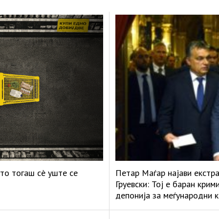
то тогаш сè уште се
Петар Маѓар најави екстр
Груевски: Тој е баран кри
депонија за меѓународни 