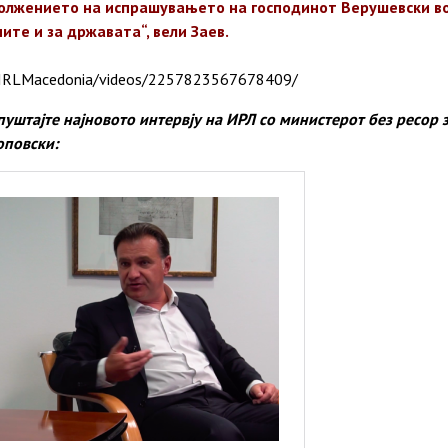
должението на испрашувањето на господинот Верушевски во 
ните и за државата“, вели Заев.
/IRLMacedonia/videos/2257823567678409/
опуштајте најновото интервју на ИРЛ со министерот без ресор 
оповски: