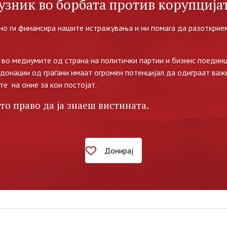
узник во борбата против корупцијат
но ги финансира нашите истражувања и ни помага да разоткрием
во медиумите од страна на политички партии и бизнис поединц
 донации од граѓани имаат огромен потенцијал да одиграат важ
те на оние за кои постојат.
то право да ја знаеш вистината.
Донирај