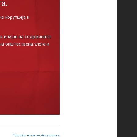
а.
е корупција и
и влијае на содржината
на општествена улога и
Повеќе теми во Актуелно »