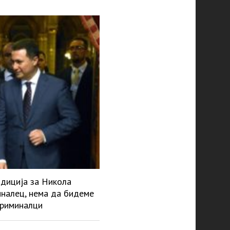
адиција за Никола
миналец, нема да бидеме
криминалци