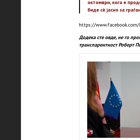
октомври, кога е про
биде сè јасно за граѓа
https://www.facebook.com
Додека сте овде, не го пр
транспарентност Роберт П