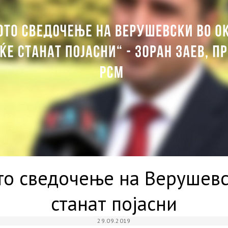
то сведочење на Верушевс
станат појасни
29.09.2019