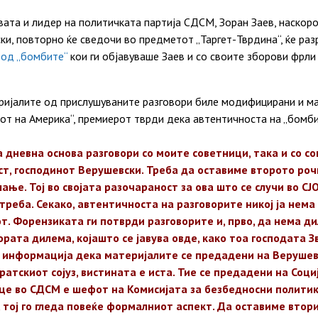
ата и лидер на политичката партија СДСМ, Зоран Заев, наскор
ки, повторно ќе сведочи во предметот „Таргет-Тврдина“, ќе ра
 од „бомбите“
кои ги објавуваше Заев и со своите зборови фрли
ријалите од прислушуваните разговори биле модифицирани и ма
сот на Америка“, премиерот тврди дека автентичноста на „бомби
на дневна основа разговори со моите советници, така и со с
т, господинот Верушевски. Треба да оставиме второто роч
ање. Тој во својата разочараност за ова што се случи во СЈ
треба. Секако, автентичноста на разговорите никој ја нема
т. Форензиката ги потврди разговорите и, прво, да нема ди
тората дилема, којашто се јавува овде, како тоа господата З
е информација дека материјалите се предадени на Верушев
ратскиот сојуз, вистината е иста. Тие се предадени на Со
лице во СДСМ е шефот на Комисијата за безбедносни полити
 тој го гледа повеќе формалниот аспект. Да оставиме втори