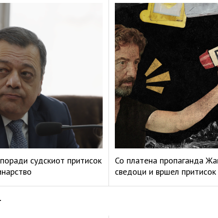
поради судскиот притисок
Со платена пропаганда Жа
инарство
сведоци и вршел притисок
т