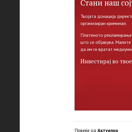
Стани наш сој
Твојата донација директ
организиран криминал.
Платеното рекламирање 
што се објавува. Малите
да им ги вратат медиуми
Инвестирај во твое
Повеќе од
Актуелно