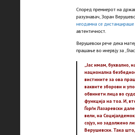
Според премиерот на држав
разузнавач, Зоран Верушевс
неодамна се дистанцираше
автентичност.
Верушевски рече дека мате
прашање во инервју за „Гла
„Јас имам, буквално, 
национална безбеднос
вистините за ова праш
ваквите зборови и упо
обвинети лица во судо
функција на тоа. И, в
Ѓорѓи Лазаревски дал
вели, на Социјалдемок
сојуз, но задолжено 
Верушевски. Така што,