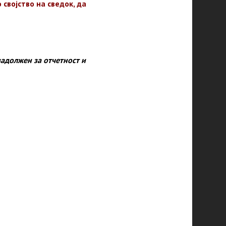
својство на сведок, да
задолжен за отчетност и