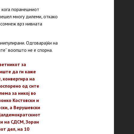
о кога поранешниот
зрешел многу дилеми, откако
 сомнеж врз нивната
нипулирани. Одговарајќи на
те“ воопшто не е спорна.
оветникот за
иште да ги каже
О, конвергира на
 оспорено од сите
лема за никој во
вонко Костовски и
ски, а Верушевски
цијалдемократскиот
ки на СДСМ, Зоран
от дел, на 10