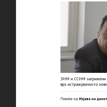
ЗНМ и ССНМ загрижени 
врз истражувачкото нов
Повеќе од
Изјава на дено