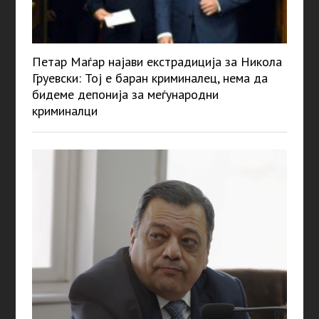
Петар Маѓар најави екстрадиција за Никола
Груевски: Тој е баран криминалец, нема да
бидеме депонија за меѓународни
криминалци