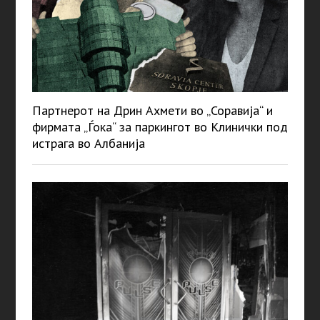
Партнерот на Дрин Ахмети во „Соравија“ и
фирмата „Ѓока“ за паркингот во Клинички под
истрага во Албанија