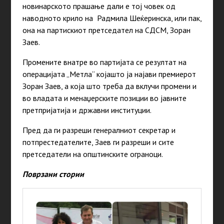
новинарското прашање дали е тој човек од
наводното крило на Радмила Шеќеринска, или пак,
она на партискиот претседател на СДСМ, Зоран
Заев.
Промените внатре во партијата се резултат на
операцијата „Метла“ којашто ја најави премиерот
Зоран Заев, а која што треба да вклучи промени и
во владата и менаџерските позиции во јавните
претпријатија и државни институции.
Пред да ги разреши генералниот секретар и
потпрестедателите, Заев ги разреши и сите
претседатели на општинските ограноци.
Поврзани стории