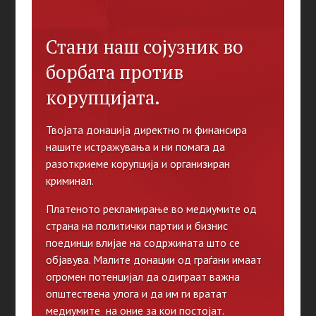
Стани наш сојузник во
борбата против
корупцијата.
Твојата донација директно ги финансира
нашите истражувања и ни помага да
разоткриеме корупција и организиран
криминал.
Платеното рекламирање во медиумите од
страна на политички партии и бизнис
поединци влијае на содржината што се
објавува. Малите донации од граѓани имаат
огромен потенцијал да одиграат важна
општествена улога и да им ги вратат
медиумите на оние за кои постојат.