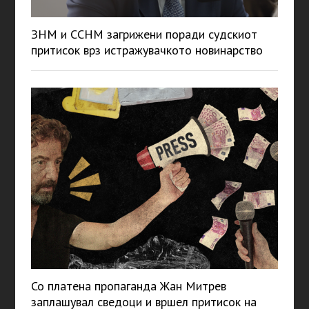
ЗНМ и ССНМ загрижени поради судскиот
притисок врз истражувачкото новинарство
Со платена пропаганда Жан Митрев
заплашувал сведоци и вршел притисок на