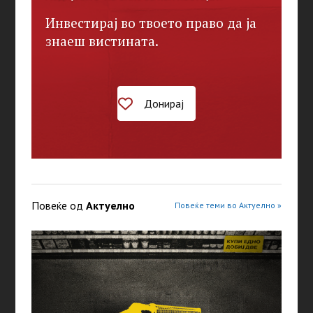
Инвестирај во твоето право да ја
знаеш вистината.
Донирај
Повеќе од
Актуелно
Повеќе теми во Актуелно »