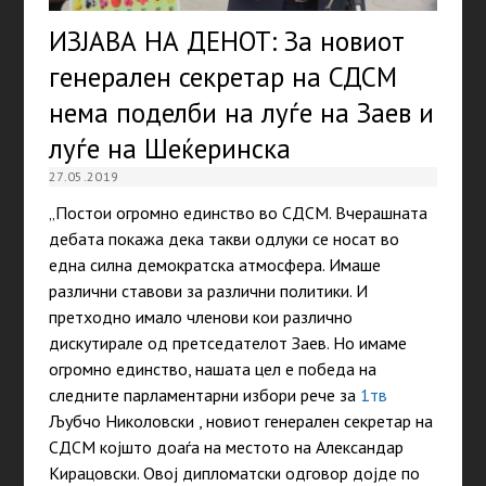
ИЗЈАВА НА ДЕНОТ: За новиот
генерален секретар на СДСМ
нема поделби на луѓе на Заев и
луѓе на Шеќеринска
27.05.2019
„Постои огромно единство во СДСМ. Вчерашната
дебата покажа дека такви одлуки се носат во
една силна демократска атмосфера. Имаше
различни ставови за различни политики. И
претходно имало членови кои различно
дискутирале од претседателот Заев. Но имаме
огромно единство, нашата цел е победа на
следните парламентарни избори рече за
1тв
Љубчо Николовски , новиот генерален секретар на
СДСМ којшто доаѓа на местото на Александар
Кирацовски. Овој дипломатски одговор дојде по