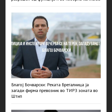
Благој Бочварски: Реката Брегалница ја
загади фирма превозник во ТИРЗ зоната во
Штип