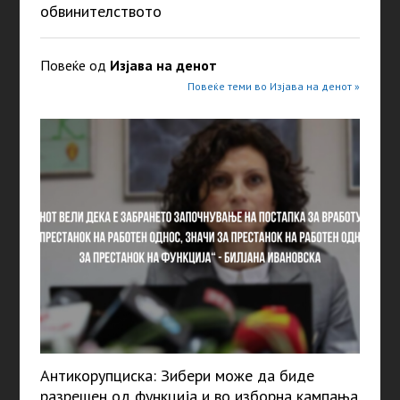
обвинителството
Повеќе од
Изјава на денот
Повеќе теми во Изјава на денот »
Антикорупциска: Зибери може да биде
разрешен од функција и во изборна кампања