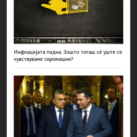
Инфлацијата падна. Зошто тогаш сè уште се
чувствуваме сиромашни?