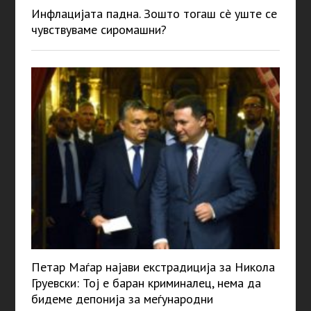
Инфлацијата падна. Зошто тогаш сè уште се
чувствуваме сиромашни?
Петар Маѓар најави екстрадиција за Никола
Груевски: Тој е баран криминалец, нема да
бидеме депонија за меѓународни