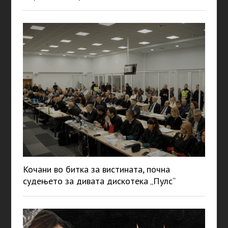
Кочани во битка за вистината, почна
судењето за дивата дискотека „Пулс“