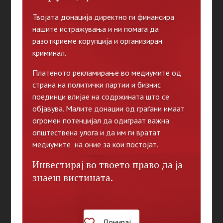
Твојата донација директно ги финансира
нашите истражувања и ни помага да
разоткриеме корупција и организиран
криминал.
Платеното рекламирање во медиумите од
страна на политички партии и бизнис
поединци влијае на содржината што се
објавува. Малите донации од граѓани имаат
огромен потенцијал да одиграат важна
општествена улога и да им ги вратат
медиумите на оние за кои постојат.
Инвестирај во твоето право да ја
знаеш вистината.
Донирај