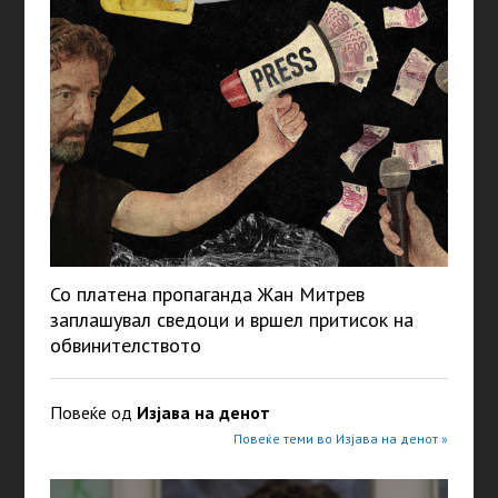
Со платена пропаганда Жан Митрев
заплашувал сведоци и вршел притисок на
обвинителството
Повеќе од
Изјава на денот
Повеќе теми во Изјава на денот »