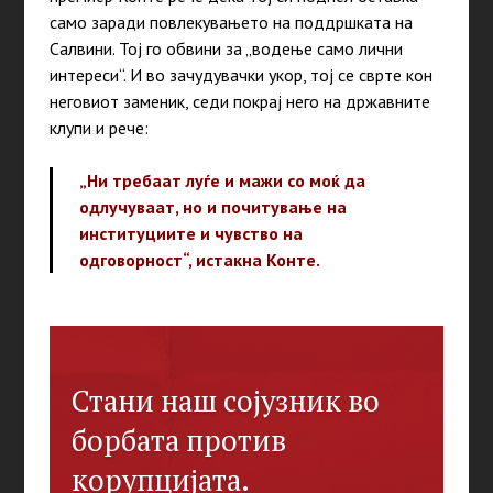
само заради повлекувањето на поддршката на
Салвини.
Тој го обвини за „водење само лични
интереси“.
И во зачудувачки укор, тој се сврте кон
неговиот заменик, седи покрај него на државните
клупи и рече:
„
Ни требаат луѓе и мажи со моќ да
одлучуваат, но и почитување на
институциите и чувство на
одговорност“, истакна Конте.
Стани наш сојузник во
борбата против
корупцијата.