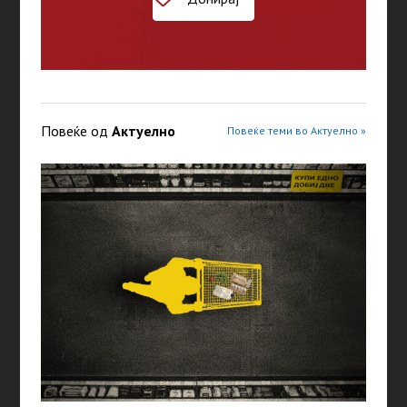
Повеќе од
Актуелно
Повеќе теми во Актуелно »