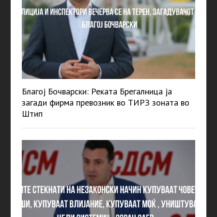
Благој Бочварски: Реката Брегалница ја
загади фирма превозник во ТИРЗ зоната во
Штип