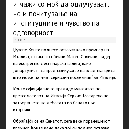
и мажи со моќ да одлучуваат,
но и почитување на
институциите и чувство на
одговорност
21.08.2019
Џузепе Конте поднесе оставка како премиер на
Италија, откако го обвини Матео Салвини, лидер
на екстремно десничарската лига, како
„опортунист“ за предизвикување на владина криза
што може да има „сериозни последици“ за Италија.
Конте официјално го предаде мандатот до
претседателот на Италија Серхио Матарела по
затворањето на дебатата во Сенатот во
вторникот.
Обраќајќи се на Сенатот, сега веќе поранешниот
премиер Конте рече дека тој си поднел оставка