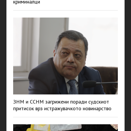
криминалци
ЗНМ и ССНМ загрижени поради судскиот
притисок врз истражувачкото новинарство