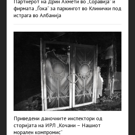
Партнерот на Дрин Ахмети во „Соравија“ и
фирмата „Ѓока“ за паркингот во Клинички под
истрага во Албанија
Приведени даночните инспектори од
сторијата на ИРЛ „Кочани – Нашиот
морален компромис“