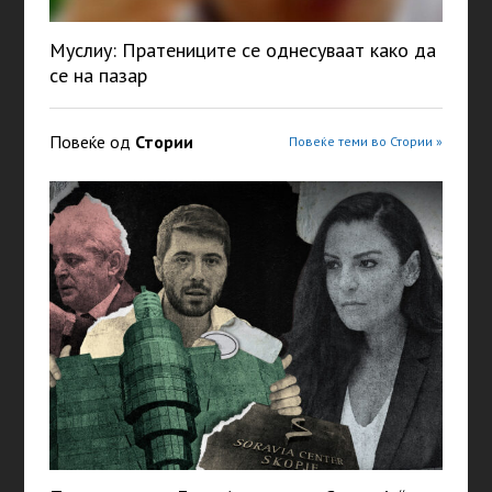
Муслиу: Пратениците се однесуваат како да
се на пазар
Повеќе од
Стории
Повеќе теми во Стории »