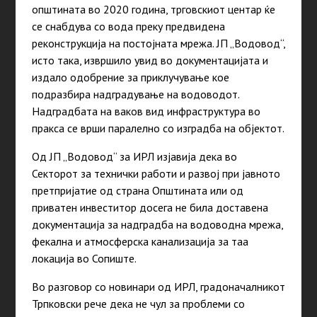
општината во 2020 година, трговскиот центар ќе
се снабдува со вода преку предвидена
реконструкција на постојната мрежа. ЈП „Водовод“,
исто така, извршило увид во документацијата и
издало одобрение за приклучување кое
подразбира надградување на водоводот.
Надградбата на ваков вид инфраструктура во
пракса се врши паралелно со изградба на објектот.
Од ЈП „Водовод“ за ИРЛ изјавија дека во
Секторот за технички работи и развој при јавното
претпријатие од страна Општината или од
приватен инвеститор досега не била доставена
документација за надградба на водоводна мрежа,
фекална и атмосферска канализација за таа
локација во Сопиште.
Во разговор со новинари од ИРЛ, градоначалникот
Трпковски рече дека не чул за проблеми со