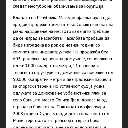
следат многубројни обвинувања за корупција.
Владата на Република Македонија планирала да
продава градежно земјиште во Сопиште по пат на
јавно наддавање на местото каде што требаше
да се изгради населбата. Населбата требаше да
биде изградена во рок од четири години со
комплетната инфраструктура. На продажба беа
603 градежни парцели за домување, со површина
од 560.000 квадратни метри, 11 парцели за
терасести структури за домување со површина од
50.000 квадратни метри и две градежни парцели
за спортски терени. Но Уставниот суд ја укина
одлуката за донесување урбанистички план за
село Сопиште, место Сончев Град, донесена од
страна на Советот на Општината во февруари
2008 година. Судот утврди дека согласноста од
Министерството за транспорт и врски била
дадена по одлуката, а не за предлог-планот, а