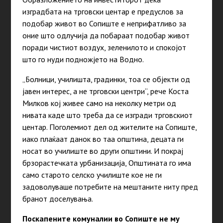
изградбата на трговски центар е предуслов за
подобар живот во Сопиште е неприфатливо за
оние што одлучија да побараат подобар живот
поради чистиот воздух, зеленилото и спокојот
што го нуди подножјето на Водно.
„Болници, училишта, градинки, тоа се објекти од
јавен интерес, а не трговски центри“, рече Коста
Милков кој живее само на неколку метри од
нивата каде што треба да се изгради трговскиот
центар. Поголемиот дел од жителите на Сопиште,
иако плаќаат данок во таа општина, децата ги
носат во училиште во други општини. И покрај
брзорастечката урбанизација, Општината го има
само старото селско училиште кое не ги
задоволуваше потребите на мештаните ниту пред
бранот доселувања.
Поскапените комуналии во Сопиште не му