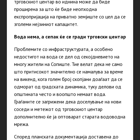
трговскиот центар во иднина може да биде
проширена за што ќе биде неопходна
експропријација на приватно земјиште со цел да се
зголеми нејзиниот капацитет.
Вода нема, а сепак ќе се гради трговски центар
Проблемите со инфраструктурата, а особено
недостигот на вода се дел од секојдневието на
многу жители на Сопиште. Тие велат дека не само
што притисокот значително се намалува за време
на викенд, кога голем број скопјани доаѓаат да се
одморат од градската динамика, туку делови од
општината често и воопшто немаат вода.
Граѓаните се загрижени дека доселување на нови
соседи и метежот од трговскиот центар
дополнително ќе ја оптоварат старата водоводна
мрежа.
Според планската документација доставена до