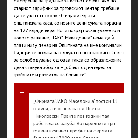
одобрение за градење за истиот објект. Ако по
стариот тарифник за трговскиот центар требаше
да се уплатат околу 50 илјади евра во
општинската каса, со новите цени сумата порасна
на 127 илјади евра. Но, и покрај поскапувањето и
новото решение, „ЈАКО Македонија“ нема да ѝ
плати ниту денар на Општината на име комуналии
бидејќи се повика на одлука на општинскиот Совет
за ослободување од оваа такса со образложение
дека станува збор за – „објект од интерес за
граѓаните и развиток на Сопиште“.
„Фирмата ‘ЈАКО Македонија’ постои 11
години, а е основана од Цветко
Николовски. Првите пет години таа
работела со загуба. Во наредните три
години вкупниот профит на фирмата