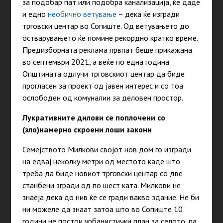
за подобар пат или подобра канализација, ќе даде
и едно
необично ветување
– дека ќе изгради
трговски центар во Сопиште. Од ветувањето до
остварувањето ќе помине рекордно кратко време.
Предизборната реклама првпат беше прикажана
во септември 2021, а веќе по една година
Општината одлучи трговскиот центар да биде
прогласен за проект од јавен интерес и со тоа
ослободен од комуналии за деловен простор.
Лукративните дилови се поплочени со
(зло)намерно скроени лоши закони
Семејството Милкови својот нов дом го изгради
на едвај неколку метри од местото каде што
треба да биде новиот трговски центар со две
станбени згради од по шест ката. Милкови не
знаеја дека до нив ќе се гради вакво здание. Не би
ни можеле да знаат затоа што во Сопиште 10
години не постои урбанистички план за селото, па