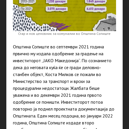
Стар и нов ценовник за комуналии во Општина Сопиште
Општина Сопиште во септември 2021 година
првично му издала одобрение за градење на
инвеститорот „ЈАКО Македонија“. По сознанието
дека до неговата куќа ќе се гради деловно-
станбен објект, Коста Милков се пожали во
Министерство за транспорт и врски за
процедурални недостатоци. Жалбата беше
уважена и во декември 2021 година првото
одобрение се поништи. Инвеститорот потоа
повторно ја поднел проектната документација до
Општината. Еден месец подоцна, во јануари 2022
година, Општина Сопиште издаде второ