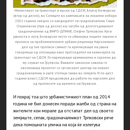
Министерот за транспорт и врски од СДСМ, Благој Бочварски
(втор од десно), во Сопиште во кампањата за локални избори
2021 година заедно со кандидатот за градоначалник Сашо
Стојановски (прв од десно) кој загуби од долгогодишниот
градоначалник од ВМРО-ДПМНЕ, Стефче Трпковски. Кога
јавноста е лута, Бочварски често ги обвинува лошите закони и
прописи за проблематичните урбани решенија Најголемиот
дел од тие прописи самиот ги критикуваше на јавна
говорница од опозиција како претседател на комисијата за
транспорт на СДСМ. Ги нарекуваше криминални и скроени да
му служат на Груевски. Ваквите законски сивила го
овозможија проектот со трговскиот центар на новиот
градоначалник и уште стотици такви во земјата. И по шест
години власт, СДСМ продолжува да работи по најголем дел
од прописите од времето на Груевски.
И покрај тоа што урбанистичкиот план од 2014
година не бил донесен поради жалби од страна на
жителите кои морале да отстапат дел од своето
земјиште, сепак, градоначалникот Трпковски рече
дека помошната уличка на која ќе излегува