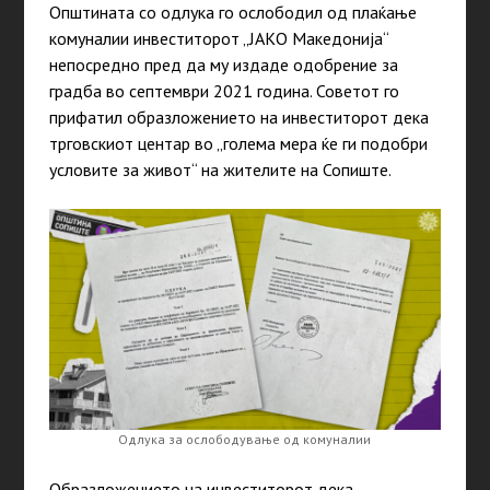
Општината со одлука го ослободил од плаќање
комуналии инвеститорот „ЈАКО Македонија“
непосредно пред да му издаде одобрение за
градба во септември 2021 година. Советот го
прифатил образложението на инвеститорот дека
трговскиот центар во „голема мера ќе ги подобри
условите за живот“ на жителите на Сопиште.
Oдлука за ослободување од комуналии
Образложението на инвеститорот дека