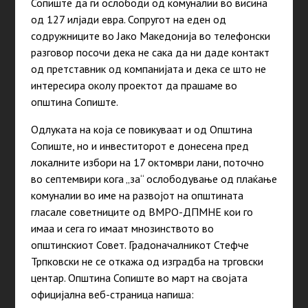
Сопиште да ги ослободи од комуналии во висина
од 127 илјади евра. Сопругот на еден од
содружниците во Јако Македонија во телефонски
разговор посочи дека не сака да ни даде контакт
од претставник од компанијата и дека се што не
интересира околу проектот да прашаме во
општина Сопиште.
Одлуката на која се повикуваат и од Општина
Сопиште, но и инвеститорот е донесена пред
локалните избори на 17 октомври лани, поточно
во септемвири кога „за“ ослободување од плаќање
комуналии во име на развојот на општината
гласале советниците од ВМРО-ДПМНЕ кои го
имаа и сега го имаат мнозинството во
општинскиот Совет. Градоначалникот Стефче
Трпковски не се откажа од изградба на трговски
центар. Општина Сопиште во март на својата
официјална веб-страница напиша: