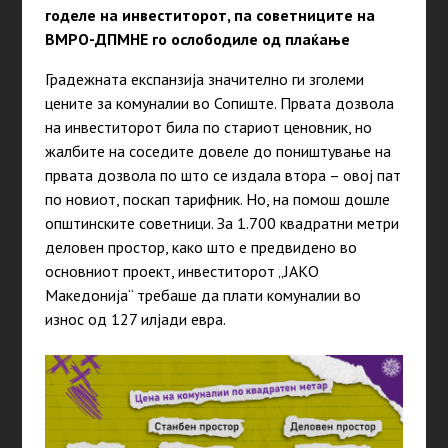
годеле на инвеститорот, па советниците на
ВМРО-ДПМНЕ го ослободиле од плаќање
Градежната експанзија значително ги зголеми
цените за комуналии во Сопиште. Првата дозвола
на инвеститорот била по стариот ценовник, но
жалбите на соседите довеле до поништување на
првата дозвола по што се издала втора – овој пат
по новиот, поскап тарифник. Но, на помош дошле
општинските советници. За 1.700 квадратни метри
деловен простор, како што е предвидено во
основниот проект, инвеститорот „ЈАКО
Македонија“ требаше да плати комуналии во
износ од 127 илјади евра.