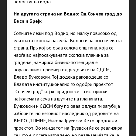
недостиг на вода.
На другата страна на Водно: Од Сончев град до
Биси и Брејк
Сопиште лежи под Водно, но малку повисоко од
елитната скопска населба Водно и на посончевaта
страна. Прв кој во оваа селска општина, која се
наоѓа во најпосакуваната скопска планина за
градење, намириса бизнис-потенцијал е
поранешниот премиер од редовите на СДСМ,
Владо Бучковски. Тој додека раководеше со
Владата институционално го одобри проектот
„Сончев град“ кој ќе придонесе за историски
најголемата сеча на шумите на планината.
Бучковски и СДСМ бргу по оваа одлука ги загубија
изборите, но неговиот наследник од редовите на
ВМРО-ДПМНЕ, Никола Груевски, ќе го продолжи
проектот. Во мандатот на Груевски ќе се реализира
сè што е досега изградено, но реализацијата ќе ја