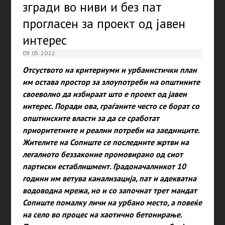
згради во ниви и без пат
прогласен за проект од јавен
интерес
09.05.2022
Отсуството на критериуми и урбанистички план
им остава простор за злоупотреби на општините
своеволно да избираат што е проект од јавен
интерес. Поради ова, граѓаните често се борат со
општинските власти за да се сработат
приоритетните и реални потреби на заедниците.
Жителите на Сопиште се последните жртви на
легалното беззаконие промовирано од сиот
партиски естаблишмент. Градоначалникот 10
години им ветува канализација, пат и адекватна
водоводна мрежа, но и со започнат трет мандат
Сопиште помалку личи на урбано место, а повеќе
на село во процес на хаотично бетонирање.