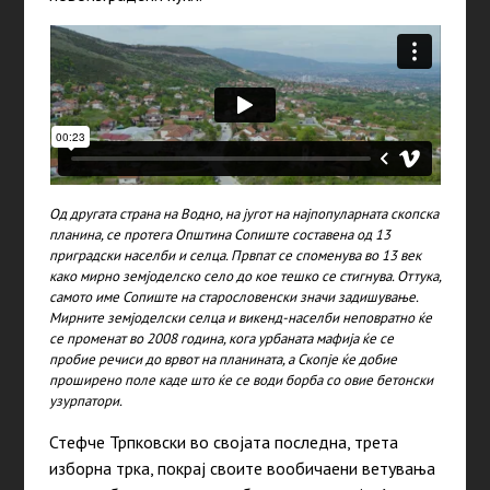
Од другата страна на Водно, на југот на најпопуларната скопска
планина, се протега Општина Сопиште составена од 13
приградски населби и селца. Првпат се споменува во 13 век
како мирно земјоделско село до кое тешко се стигнува. Оттука,
самото име Сопиште на старословенски значи задишување.
Мирните земјоделски селца и викенд-населби неповратно ќе
се променат во 2008 година, кога урбаната мафија ќе се
пробие речиси до врвот на планината, а Скопје ќе добие
проширено поле каде што ќе се води борба со овие бетонски
узурпатори.
Стефче Трпковски во својата последна, трета
изборна трка, покрај своите вообичаени ветувања