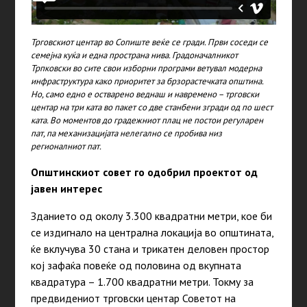
Трговскиот центар во Сопиште веќе се гради. Први соседи се
семејна куќа и една пространа нива. Градоначалникот
Трпковски во сите свои изборни програми ветувал модерна
инфраструктура како приоритет за брзорастечката општина.
Но, само едно е остварено веднаш и навремено – трговски
центар на три ката во пакет со две станбени згради од по шест
ката. Во моментов до градежниот плац не постои регуларен
пат, па механизацијата нелегално се пробива низ
регионалниот пат.
Општинскиот совет
го одобрил проектот од
јавен интерес
Зданието од околу 3.300 квадратни метри, кое би
се издигнало на централна локација во општината,
ќе вклучува 30 стана и трикатен деловен простор
кој зафаќа повеќе од половина од вкупната
квадратура – 1.700 квадратни метри. Токму за
предвидениот трговски центар Советот на