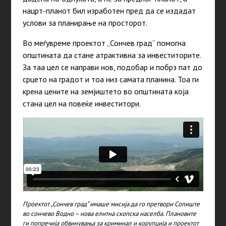
нацрт-планот бил изработен пред да се издадат
услови за планирање на просторот.
Во меѓувреме проектот „Сончев град“ помогна
општината да стане атрактивна за инвеститорите.
За таа цел се направи нов, подобар и побрз пат до
срцето на градот и тоа низ самата планина. Тоа ги
крена цените на земјиштето во општината која
стана цел на повеќе инвеститори.
Проектот „Сончев град“ имаше мисија да го претвори Сопиште
во сончево Водно – нова елитна скопска населба. Плановите
ги попречија обвинувања за криминал и корупција и проектот