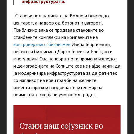
инфраструктурата.
„Станови под падините на Водно и блиску до
центарот, а надвор од бетонот и џагорот“.
Приближно вака се продаваа становите во
станбените комплекси на компаниите на
контроверзниот бизнисмен
Ивица Георгиевски,
пејачот и бизнисмен Дарко Гелевски-Брејк, но и
многу други. Ова неповратно ги промени изгледот
и демографијата на Сопиште кое не најде начин да
ја модернизира инфраструктурата за да фати тек
со напливот на нови градби на желните
инвеститори кои продаваат елитен мир на
поимотните скопјани уморни од градот.
Стани наш сојузник во