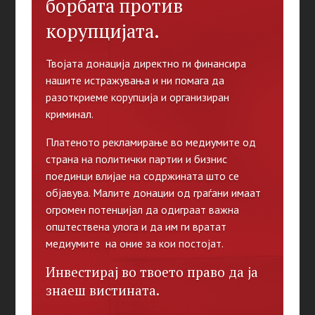
борбата против
корупцијата.
Твојата донација директно ги финансира
нашите истражувања и ни помага да
разоткриеме корупција и организиран
криминал.
Платеното рекламирање во медиумите од
страна на политички партии и бизнис
поединци влијае на содржината што се
објавува. Малите донации од граѓани имаат
огромен потенцијал да одиграат важна
општествена улога и да им ги вратат
медиумите на оние за кои постојат.
Инвестирај во твоето право да ја
знаеш вистината.