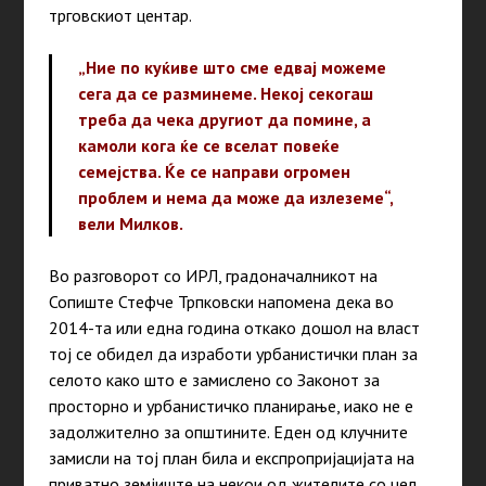
трговскиот центар.
„Ние по куќиве што сме едвај можеме
сега да се разминеме. Некој секогаш
треба да чека другиот да помине, а
камоли кога ќе се вселат повеќе
семејства. Ќе се направи огромен
проблем и нема да може да излеземе“,
вели Милков.
Во разговорот со ИРЛ, градоначалникот на
Сопиште Стефче Трпковски напомена дека во
2014-та или една година откако дошол на власт
тој се обидел да изработи урбанистички план за
селото како што е замислено со Законот за
просторно и урбанистичко планирање, иако не е
задолжително за општините. Еден од клучните
замисли на тој план била и експропријацијата на
приватно земјиште на некои од жителите со цел