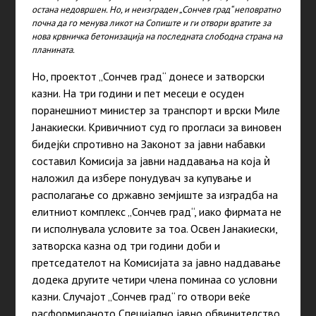
остана недовршен. Но, и неизграден „Сончев град“ неповратно
почна да го менува ликот на Сопиште и ги отвори вратите за
нова крвничка бетонизација на последната слободна страна на
планината.
Но, проектот „Сончев град“ донесе и затворски
казни. На три години и пет месеци е осуден
поранешниот министер за транспорт и врски Миле
Јанакиески. Кривичниот суд го прогласи за виновен
бидејќи спротивно на Законот за јавни набавки
составил Комисија за јавни наддавања на која ѝ
наложил да избере понудувач за купување и
располагање со државно земјиште за изградба на
елитниот комплекс „Сончев град“, иако фирмата не
ги исполнувала условите за тоа. Освен Јанакиески,
затворска казна од три години доби и
претседателот на Комисијата за јавно наддавање
додека другите четири члена поминаа со условни
казни. Случајот „Сончев град“ го отвори веќе
расформираното Специјално јавно обвинителство,