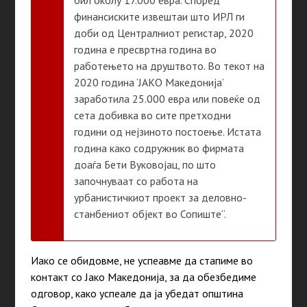
бил околу 17.000 евра. Според
финансиските извештаи што ИРЛ ги
доби од Централниот регистар, 2020
година е пресвртна година во
работењето на друштвото. Во текот на
2020 година ‘ЈАКО Македонија’
заработила 25.000 евра или повеќе од
сета добивка во сите претходни
години од нејзиното постоење. Истата
година како содружник во фирмата
доаѓа Бети Вуковојац, по што
започнуваат со работа на
урбанистичкиот проект за деловно-
станбениот објект во Сопиште“.
Иако се обидовме, не успеавме да стапиме во
контакт со Јако Македонија, за да обезбедиме
одговор, како успеале да ја убедат општина