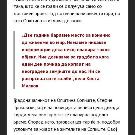
така, што ќе се гради се одлучува само со
доставен проект од потенцијални инвеститори, по
што Општината издава дозволи.
„Две години баравме место за конечно
да живееме во мир. Немавме никакви
информации дека некој планира таков
објект. Ние дознавме за градбата кога
еден ден почнаа да копаат на
неоградено земјиште до нас. Ни се
распрснаа сите желби“, вели Коста
Милков.
Градоначалникот на Општина Сопиште, Стефче
Трпковски, кој е на позицијата речиси цела декада,
тврди дека овој проект се планирал подолго
време. Според него, трговски центар ќе ги подобри
условите за живот на жителите на Сопиште. Овој