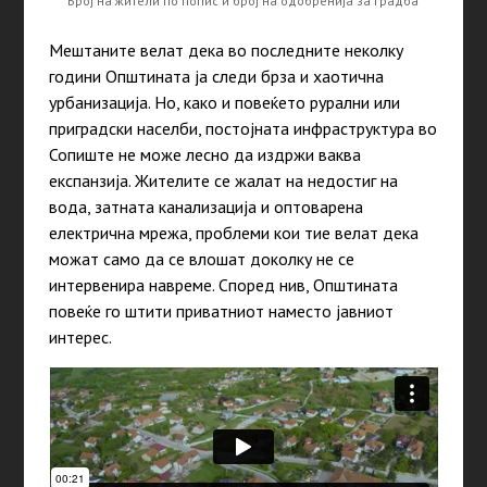
Број на жители по попис и број на одобренија за градба
Мештаните велат дека во последните неколку
години Општината ја следи брза и хаотична
урбанизација. Но, како и повеќето рурални или
приградски населби, постојната инфраструктура во
Сопиште не може лесно да издржи ваква
експанзија. Жителите се жалат на недостиг на
вода, затната канализација и оптоварена
електрична мрежа, проблеми кои тие велат дека
можат само да се влошат доколку не се
интервенира навреме. Според нив, Општината
повеќе го штити приватниот наместо јавниот
интерес.