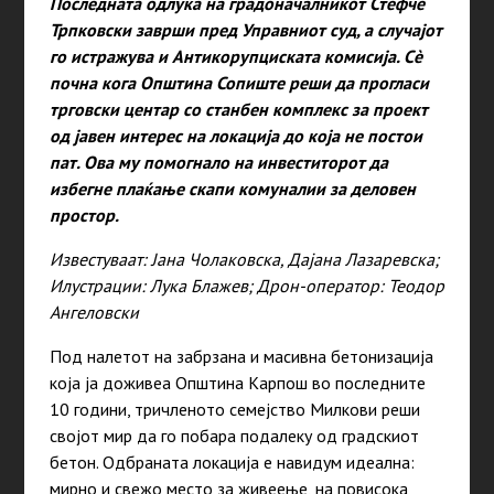
Последната одлука на градоначалникот Стефче
Трпковски заврши пред Управниот суд, а случајот
го истражува и Антикорупциската комисија. Сè
почна кога Општина Сопиште реши да прогласи
трговски центар со станбен комплекс за проект
од јавен интерес на локација до која не постои
пат. Ова му помогнало на инвеститорот да
избегне плаќање скапи комуналии за деловен
простор.
Известуваат: Јана Чолаковска, Дајана Лазаревска;
Илустрации: Лука Блажев; Дрон-оператор: Теодор
Ангеловски
Под налетот на забрзана и масивна бетонизација
која ја доживеа Општина Карпош во последните
10 години, тричленото семејство Милкови реши
својот мир да го побара подалеку од градскиот
бетон. Одбраната локација е навидум идеална:
мирно и свежо место за живеење, на повисока