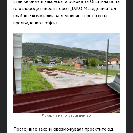
став ќе биде и законската основа за Општината да
го ослободи инвеститорот „ЈАКО Македонија“ од
плаќање комуналии за деловниот простор на
предвидениот објект.
Локација на трговски центар
Постојните закони овозможуваат проектите од