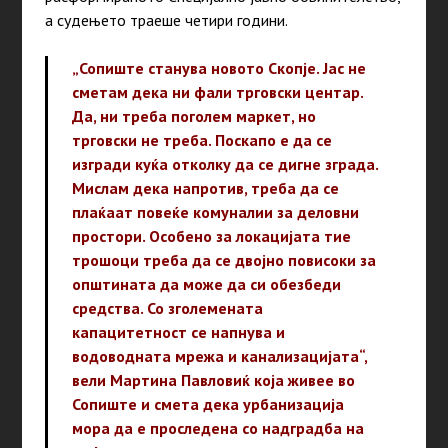
а судењето траеше четири години.
„Сопиште станува новото Скопје. Јас не
сметам дека ни фали трговски центар.
Да, ни треба поголем маркет, но
трговски не треба. Поскапо е да се
изгради куќа отколку да се дигне зграда.
Мислам дека напротив, треба да се
плаќаат повеќе комуналии за деловни
простори. Особено за локацијата тие
трошоци треба да се двојно повисоки за
општината да може да си обезбеди
средства. Со зголемената
капацитетност се напнува и
водоводната мрежа и канализацијата“,
вели Мартина Павловиќ која живее во
Сопиште и смета дека урбанизација
мора да е проследена со надградба на