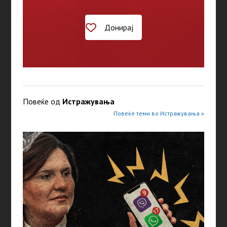
Донирај
Повеќе од
Истражувањa
Повеќе теми во Истражувањa »