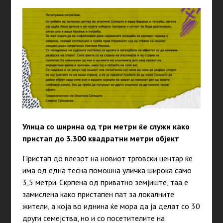
Улица
со ширина од три метри ќе служи како
пристап до 3.300 квадратни метри објект
Пристап до влезот на новиот трговски центар ќе
има од една тесна помошна уличка широка само
3,5 метри. Скрпена од приватно земјиште, таа е
замислена како пристапен пат за локалните
жители, а која во иднина ќе мора да ја делат со 30
други семејства, но и со посетителите на