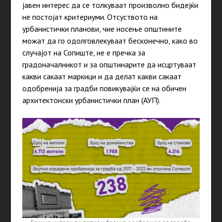
јавен интерес да се толкуваат произволно бидејќи
не постојат критериуми. Отсуството на
урбанистички планови, чие носење општините
можат да го одолговлекуваат бесконечно, како во
случајот на Сопиште, не е пречка за
градоначалникот и за општинарите да исцртуваат
какви сакаат маркици и да делат какви сакаат
одобренија за градби повикувајќи се на обичен
архитектонски урбанистички план (АУП).