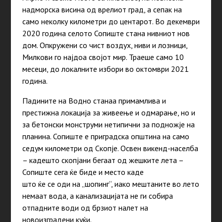
надморска висина од врелиот град, а сепак на
само неколку километри до центарот. Во декември
2020 година селото Сопиште стана нивниот нов
дом. Опкружени со чист воздух, ниви и лозници,
Милкови го најдоа својот мир. Траеше само 10
месеци, до локалните избори во октомври 2021
година.
Падините на Водно станаа примамлива и
престижна локација за живеење и одмарање, но и
за бетонски монструми нетипични за подножје на
планина. Сопиште е приградска општина на само
седум километри од Скопје. Освен викенд-населба
– кадешто скопјани бегаат од жешките лета –
Сопиште сега ќе биде и место каде
што ќе се оди на „шопинг“, иако мештаните во лето
немаат вода, а канализацијата не ги собира
отпадните води од брзиот налет на
новоизградени куќи.