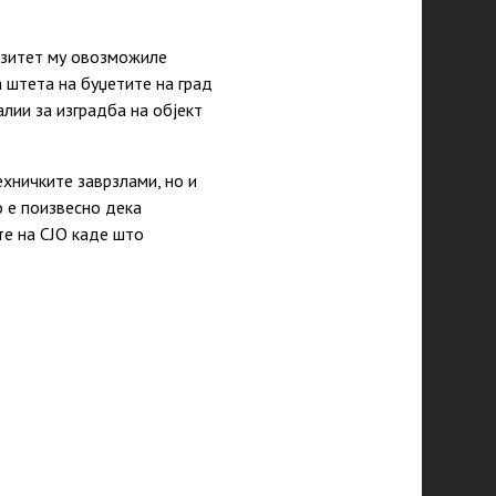
рзитет му овозможиле
 штета на буџетите на град
лии за изградба на објект
ехничките заврзлами, но и
о е поизвесно дека
те на СЈО каде што