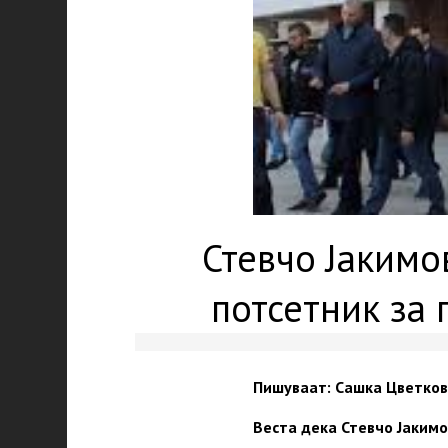
Стевчо Јакимо
потсетник за 
Пишуваат: Сашка Цветковс
Веста дека Стевчо Јакимо