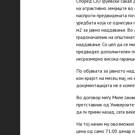
Според СЈО Груевски сакал 
на атрактивно земјиште во 
наспроти предвидената поче
уредбата која се однесува
м2 за јавно наддавање. Во 
градоначалник на општинат
наддавање. Со цел да се ми
предвидел дополнителен по
несразмерно висока гаранци
По објавата за јавното над
кон крајот на месец мај, н
документацијата не е компл
Во договор меѓу Миле Јанак
претставник од Универзите
да ги прими назад, сега ве
На тој начин му овозможил 
цена од само 71.00 денар п