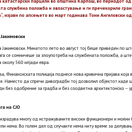
а катастарски парцели во општина Карпош, во периодот од
ата службена положба и овластување и ги пречекориле гра
“, изјави по апсењето во март годинава Тони Ангеловски о
 Јакимовски
 Јакимовски. Минатото лето во август тој беше приведен по шт
ага се сомничеше за злоупотреба на службената положба, а ште
 околу 560 илјади евра.
ва, Финансиската полиција поднесе нова кривична пријава која 
е. Наместо да спречи дивоградби тој дозволил објектот каде 
ди без одобрение за градба и без соодветна архитектонско – 
га на СЈО
израдува многу од истражуваните високи функционери и моќни
ли нема. Во голем дел од случаите нема ниту време за делување