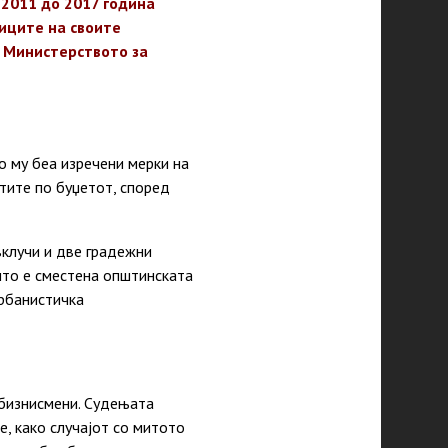
 2011 до 2017 година
ниците на своите
д Министерството за
о му беа изречени мерки на
тите по буџетот, според
вклучи и две градежни
што е сместена општинската
урбанистичка
 бизнисмени. Судењата
, како случајот со митото