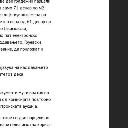
две две градежни парцели
д само 71 денар по м2,
издејствувал измена на
етна цена од 61 денар по
о Јакимовски,
по пат електронско
аддавањето, Груевски
вание, да приложат и
ријавува на наддавањето
зитетот дека
кументи му ги вратил на
л од комисијата повторно
ктронската аукција.
стекне со две парцели по
значителна имотна корист