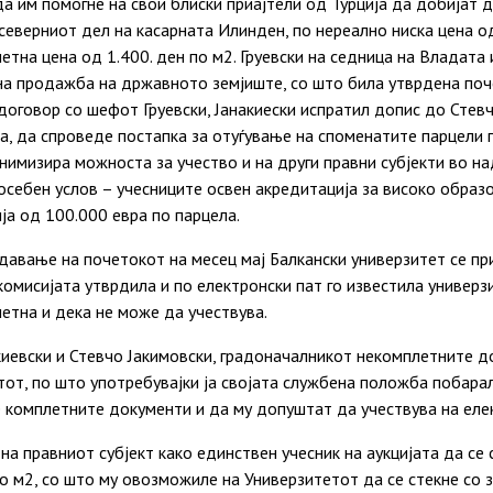
да им помогне на свои блиски приајтели од Турција да добијат 
северниот дел на касарната Илинден, по нереално ниска цена о
тна цена од 1.400. ден по м2. Груевски на седница на Владата 
 на продажба на државното земјиште, со што била утврдена поч
договор со шефот Груевски, Јанакиески испратил допис до Стевч
а, да спроведе постапка за отуѓување на споменатите парцели 
нимизира можноста за учество и на други правни субјекти во н
себен услов – учесниците освен акредитација за високо образо
ја од 100.000 евра по парцела.
давање на почетокот на месец мај Балкански универзитет се п
о комисијата утврдила и по електронски пат го известила универ
етна и дека не може да учествува.
иевски и Стевчо Јакимовски, градоначалникот некомплетните до
тот, по што употребувајки ја својата службена положба побара
ќе комплетните документи и да му допуштат да учествува на еле
на правниот субјект како единствен учесник на аукцијата да се 
о м2, со што му овозможиле на Универзитетот да се стекне со 