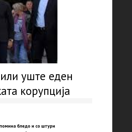
 или уште еден
ката корупција
 помина бледо и со штури