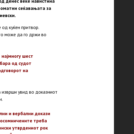
од денес веќе навистина
 поматни сеќавањата за
иевски.
 од куќен притвор.
то може да го држи во
 најмногу шест
бара од судот
одговорот на
да изврши увид во доказниот
и.
лни и вербални докази
а осомничените треба
онски утврдениот рок