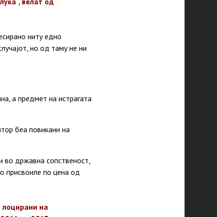
ука“, велат од
есирано ниту едно
лучајот, но од таму не ни
а, а предмет на истрагата
итор беа повикани на
и во државна сопственост,
го присвоиле по цена од
и лоцирани на