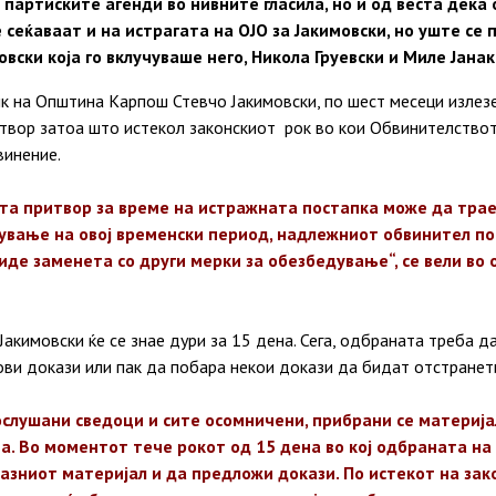
партиските агенди во нивните гласила, но и од веста дека 
е сеќаваат и на истрагата на ОЈО за Јакимовски, но уште се
овски која го вклучуваше него, Никола Груевски и Миле Јанак
 на Општина Карпош Стевчо Јакимовски, по шест месеци излезе
итвор затоа што истекол законскиот рок во кои Обвинителство
винение.
ата притвор за време на истражната постапка може да трае
ување на овој временски период, надлежниот обвинител по
де заменета со други мерки за обезбедување“, се вели во 
Јакимовски ќе се знае дури за 15 дена. Сега, одбраната треба 
ви докази или пак да побара некои докази да бидат отстранет
ослушани сведоци и сите осомничени, прибрани се материја
на. Во моментот тече рокот од 15 дена во кој одбраната н
азниот материјал и да предложи докази. По истекот на зак