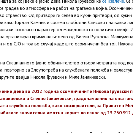
ишта за кој веќе е јасно дека Никола Груевски ќе
се извлече.
Се 
се градеа во атмосфера на работ на граѓанска војна. Осомничен
о странство. Од притвори ги селеа во куќни притвори, од куќни
ои како Јордан Камчев и сосема слободни. Списокот на вакви ли
мовски, озогласен карактер од македонското политичко милје. И
на организиран криминал водено од Вилма Рускоска. Малкумина
 и од СЈО и тоа во случај каде што осомничени беа тој, Никола
на Специјалното јавно обвинителство отвори истрагата под код
а, повторно за Злоупотреба на службената положба и овластув
другите двајца Никола Груевски и Миле Јанакиевски.
нение дека во 2012 година осомничените Никола Груевски 
Јанакиевски и Стевчо Јакимовски, градоначалник на општин
јата службена положба, како соизвршители, за Приватен М
ибавиле значителна имотна корист во износ од 23.730.912