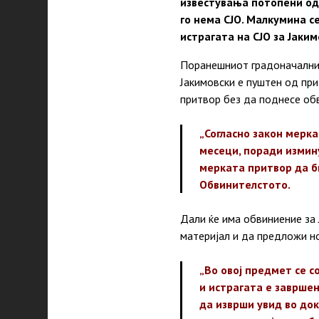
известувања потопени од 
го нема СЈО. Малкумина с
истрагата на СЈО за Јаким
Поранешниот градоначалник
Јакимовски е пуштен од пр
притвор без да поднесе об
„Согласно закон мерк
месеци, поради измин
мерката притвор да би
Обвинителстото.
Дали ќе има обвиниение за 
материјал и да предложи но
„Во овој предмет се с
и истрагата е заврше
да изврши увид во док