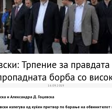
вски: Трпение за правдата
пропадната борба со висо
16.09.2019
ка и Александра Д. Гоцевска
вски излегува од куќен притвор по барање на обвинителот