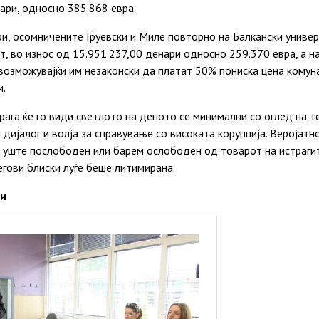
ари, односно 385.868 евра.
ри, осомничените Груевски и Миле повторно на Балкански униве
, во износ од 15.951.237,00 денари односно 259.370 евра, а на
озможувајќи им незаконски да платат 50% пониска цена комуна
и.
ага ќе го види светлото на деното се минимални со оглед на т
 дијалог и волја за справување со високата корупција. Веројатн
а уште послободен или барем ослободен од товарот на истраги
егови блиски луѓе беше литимирана.
ки