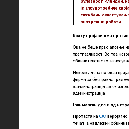
булеварот Илинден, н
ја злоупотребиле свој
службени овластувања
внатрешни работи.
Колку пријави има против
Ова не беше прво апсење на
претпазливост. Во таа истр
обвинителството, изнесуваа
Неколку дена по оваа прија
фирми за бесправно градењ
администрација да се изгра
администрација.
Јакимовски дел и од истра
Пропаста на
СЈО
веројатно 
течат, а надлежни обвините