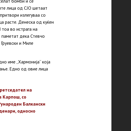
селат бомби и се
ите лица од СЈО шетаат
 притвори излегуваа со
ца расте. Денеска од куќен
 тоа во истрага на
 паметат дека Стевчо
 Груевски и Миле
но име „Хармонија“ која
ање. Едно од овие лица
претседател на
а Карпош, со
еѓународен Балкански
 денари, односно