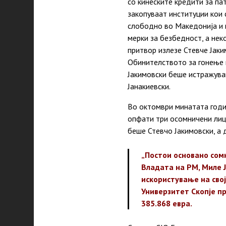
со кинеските кредити за пат
закопуваат институции кои 
слободно во Македонија и в
мерки за безбедност, а нек
притвор излезе Стевче Јаки
Обинителството за гонење 
Јакимовски беше истражуван
Јанакиевски.
Во октомври минатата годи
опфати три осомничени лиц
беше Стевчо Јакимовски, а 
„Постои основано сом
Владата на РМ, Миле 
искористување на сво
Универзитет Скопје пр
385.868 евра.