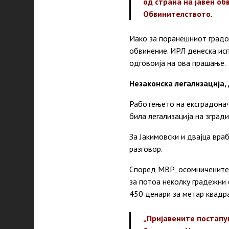
од страна на јавен об
Обвинителството.
Иако за поранешниот градон
обвинение. ИРЛ денеска исп
одговоија на ова прашање.
Незаконска легализација,
Работењето на ексградонач
била легализација на зград
За Јакимовски и двајца вра
разговор.
Според МВР, осомничените 
за потоа неколку градежни 
450 денари за метар квадр
„Пријавените постапу