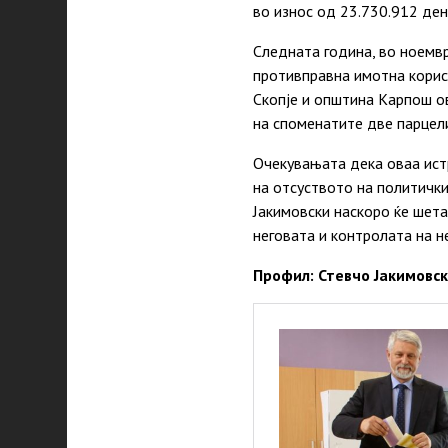
во износ од 23.730.912 ден
Следната година, во ноемв
противправна имотна корист
Скопје и општина Карпош ов
на споменатите две парцел
Очекувањата дека оваа истр
на отсуството на политички
Јакимовски наскоро ќе шет
неговата и контролата на н
Профил: Стевчо Јакимовс