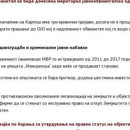
винител ќе биде донесена мериторна јавнообвинителска одл
ачалник на Карпош има три кривични пријави, досега не е проц
рати прашање до ОЈО кој е надлежниот обвинител кој го води с
 дивоградби и криминални јавни набавки
алникот Јакимовски МВР го истражувало од 2011 до 2017 годин
и на улицата „Илинденска” каде веќе се продаваат станови.
ботени во општината се бара притвор, додека шестмина инвест
противзаконски овозможиле легализација на земјиште и објект
фирми да се стекнат со екслузивно право на откуп. Земјиштето 
атен.
вајќи по барања за утврдување на правен статус на објект