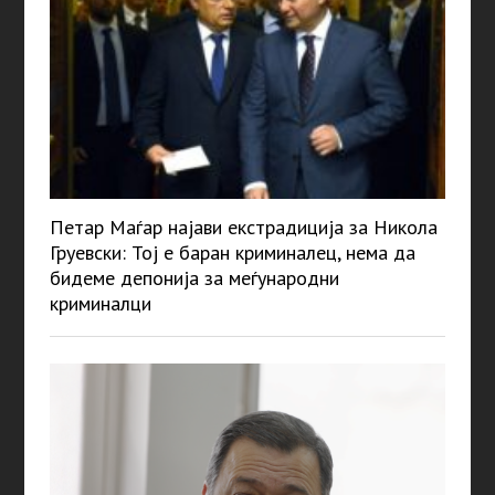
Петар Маѓар најави екстрадиција за Никола
Груевски: Тој е баран криминалец, нема да
бидеме депонија за меѓународни
криминалци