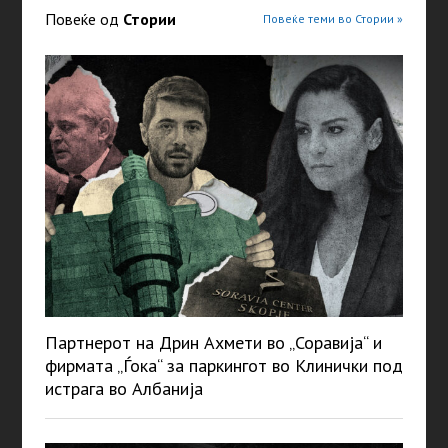
Повеќе од
Стории
Повеќе теми во Стории »
Партнерот на Дрин Ахмети во „Соравија“ и
фирмата „Ѓока“ за паркингот во Клинички под
истрага во Албанија