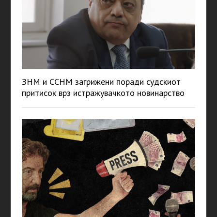
ЗНМ и ССНМ загрижени поради судскиот
притисок врз истражувачкото новинарство