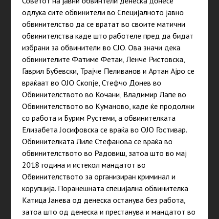
Советот на јавни обвинтели денеска донесе
одлука сите обвинители во Специјалното јавно
обвинителство да се вратат во своите матични
обвинителства каде што работеле пред да бидат
избрани за обвинители во СЈО. Ова значи дека
обвинителите Фатиме Фетаи, Ленче Ристовска,
Гаврил Бубевски, Трајче Пеливанов и Артан Ајро се
враќаат во ОЈО Скопје, Стефчо Донев во
Обвинителството во Кочани, Владимир Лапе во
Обвинителството во Куманово, каде ќе продолжи
со работа и Бурим Рустеми, а обвинителката
Елизабета Јосифовска се враќа во ОЈО Гостивар.
Обвинителката Лиле Стефанова се враќа во
обвинителството во Радовиш, затоа што во мај
2018 година и истекол мандатот во
Обвинителството за организиран криминал и
корупција. Поранешната специјална обвинителка
Катица Јанева од денеска останува без работа,
затоа што од денеска и престанува и мандатот во