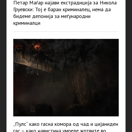
Петар Маѓар најави екстрадиција за Никола
Груевски: Тој е баран криминалец, нема да
бидеме депонија за меѓународни
криминалци
„Пулс“ како гасна комора од чад и цијаниден
гас – како навистина умреле жртвите во