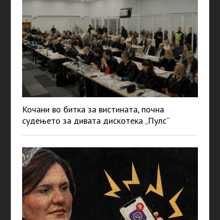
Кочани во битка за вистината, почна
судењето за дивата дискотека „Пулс“