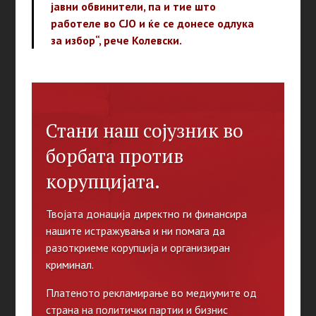
јавни обвинители, па и тие што
работеле во СЈО и ќе се донесе одлука
за избор“, рече Колевски.
Стани наш сојузник во
борбата против
корупцијата.
Твојата донација директно ги финансира
нашите истражувања и ни помага да
разоткриеме корупција и организиран
криминал.
Платеното рекламирање во медиумите од
страна на политички партии и бизнис