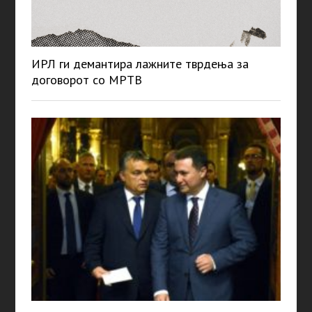
ИРЛ ги демантира лажните тврдења за
договорот со МРТВ