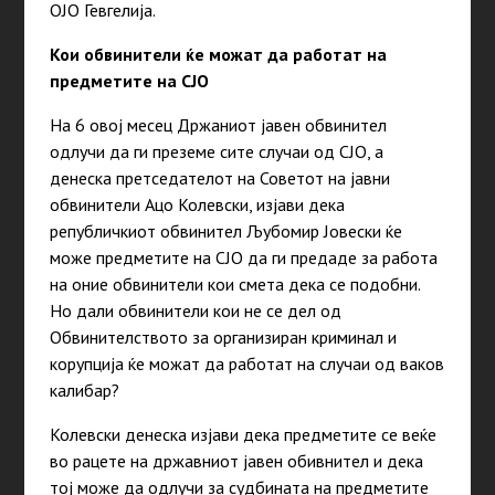
ОЈО Гевгелија.
Кои обвинители ќе можат да работат на
предметите на СЈО
На 6 овој месец Држаниот јавен обвинител
одлучи да ги преземе сите случаи од СЈО, а
денеска претседателот на Советот на јавни
обвинители Ацо Колевски, изјави дека
републичкиот обвинител Љубомир Јовески ќе
може предметите на СЈО да ги предаде за работа
на оние обвинители кои смета дека се подобни.
Но дали обвинители кои не се дел од
Обвинителството за организиран криминал и
корупција ќе можат да работат на случаи од ваков
калибар?
Колевски денеска изјави дека предметите се веќе
во рацете на државниот јавен обивнител и дека
тој може да одлучи за судбината на предметите