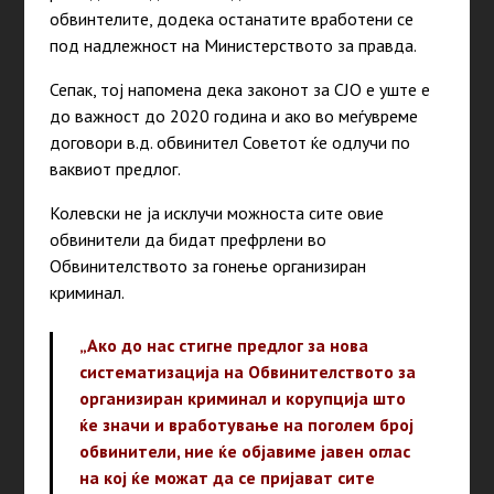
обвинтелите, додека останатите вработени се
под надлежност на Министерството за правда.
Сепак, тој напомена дека законот за СЈО е уште е
до важност до 2020 година и ако во меѓувреме
договори в.д. обвинител Советот ќе одлучи по
ваквиот предлог.
Колевски не ја исклучи можноста сите овие
обвинители да бидат префрлени во
Обвинителството за гонење организиран
криминал.
„Ако до нас стигне предлог за нова
систематизација на Обвинителството за
организиран криминал и корупција што
ќе значи и вработување на поголем број
обвинители, ние ќе објавиме јавен оглас
на кој ќе можат да се пријават сите