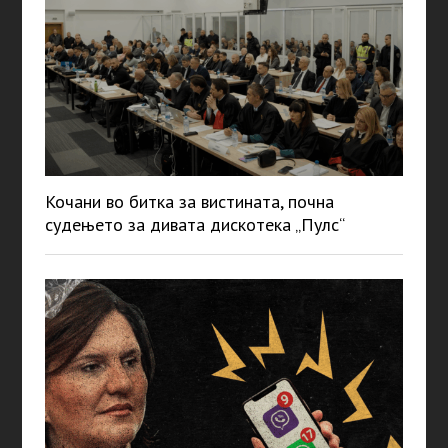
Кочани во битка за вистината, почна
судењето за дивата дискотека „Пулс“