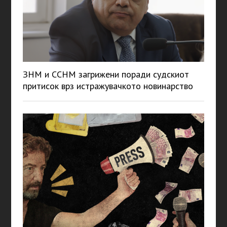
ЗНМ и ССНМ загрижени поради судскиот
притисок врз истражувачкото новинарство