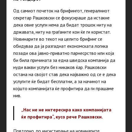
Од самиот почеток на брифингот, генералниот
секретар Рашковски се фокусираше да истакне
дека овие услуги нема да бидат трошок ниту на
државата, ниту на граѓаните кои ќе ги користат.
Новинарите во текот на целито брифинг се
обидуваа да ја разгаднат економската логика
позади ова јавно-приватно парнесрство или која
би била причината за една шведска компанија да
нуди вакви услуги без никаков ќар. Рашковски
остана на својот став дека најважно од се е дека
услугите ќе бидат бесплатни, а за начинот на
којшто компанијата ќе профитира да ги прашаме
нив.
„
Нас не не интересира како компанијата
ќе профитира
“
, кусо рече Рашковски.
Повторно, по инсистирање на новинарите,