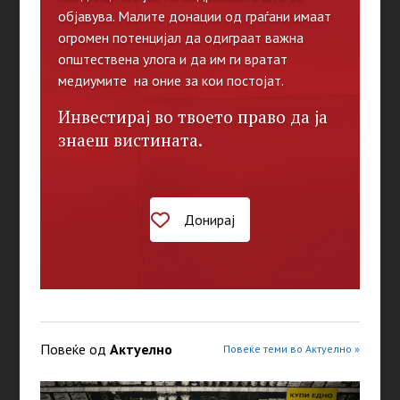
објавува. Малите донации од граѓани имаат
огромен потенцијал да одиграат важна
општествена улога и да им ги вратат
медиумите на оние за кои постојат.
Инвестирај во твоето право да ја
знаеш вистината.
Донирај
Повеќе од
Актуелно
Повеќе теми во Актуелно »