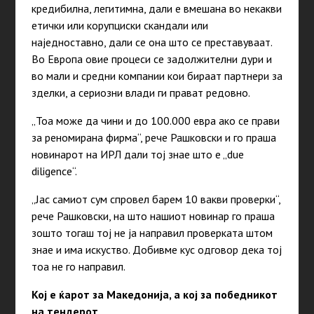
кредибилна, легитимна, дали е вмешана во некакви
етички или корупциски скандали или
наједноставно, дали се она што се преставуваат.
Во Европа овие процеси се задолжителни дури и
во мали и средни компании кои бираат партнери за
зделки, а сериозни влади ги прават редовно.
„
Тоа може да чини и до 100.000 евра ако се прави
за реномирана фирма
“
,
рече Рашковски и го праша
новинарот на ИРЛ дали тој знае што е
„
due
diligence
“
.
„
Јас самиот сум спровел барем 10 вакви проверки
“
,
рече Рашковски, на што нашиот новинар го праша
зошто тогаш тој не ја направил проверката штом
знае и има искуство. Добивме кус одговор дека тој
тоа не го направил.
Кој е ќарот за Македонија, а кој за победникот
на тендерот