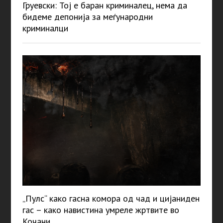
Груевски: Тој е баран криминалец, нема да
бидеме депонија за меѓународни
криминалци
„Пулс“ како гасна комора од чад и цијаниден
гас – како навистина умреле жртвите во
Кочани