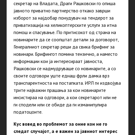
секретар на Владата, Драги Рашковски го опиша
јавното приватно партнерство откако заврши
изборот за најдобар понудувач на тендерот за
приватизација на хеликоптерските услуги за итна
помош и спасување. По притисокот од страна на
новинарите да се соопштат детали за договорот,
Генералниот секретар реши да свика брифинг за
новинари. Брифингот помина тензично, а наместо
информации кои ја интересираат јавноста,
Рашковски се надмудруваше со новинарите, а со
своите одговори уште еднаш фрли дамка врз
транспарентноста на постапката. ИРЛ ги издвојува
трите најважни прашања за кои новинарите
инсистираа на одговори, а кои секретарот или не
ги сподели или се обиде да ги изманипулира
податоцоите.
Кус вовед во проблемот за оние кои не го
следат случајот, а е важен за јавниот интерес