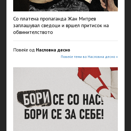
Со платена пропаганда Жан Митрев
заплашувал сведоци и вршел притисок на
обвинителството
Повеќе од
Насловна десно
Повеќе теми во Насловна десно »