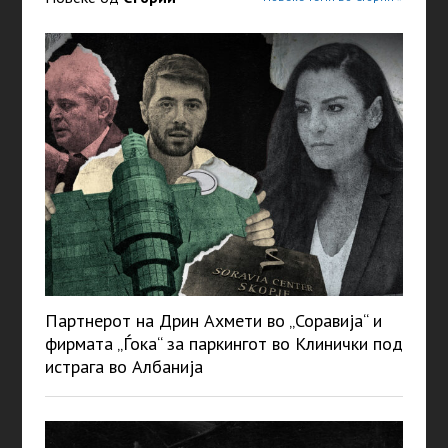
Партнерот на Дрин Ахмети во „Соравија“ и
фирмата „Ѓока“ за паркингот во Клинички под
истрага во Албанија