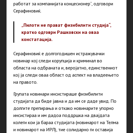
работат за компанијата концесионер
“
, одговори
Серафиновиќ.
„
Пилоти не прават физибилити студија
“
,
кратко одговри Рашковски на оваа
констатација.
Серафиновиќ е долгогодишен истражувачки
новинар кој следи корупција и криминал во
областа на одбраната и, веројатно, единствениот
кој ја следи оваа област од аспект на владеењето
на правото.
Групата новинари инсистираше физибилити
студијата да биде јавна и да им се даде увид. По
долгите препирања и откако новинарите упорно
инсистираа и им дадоа поддршка на двајдата
колеги кои ја бараа студијата (новинарот на Телма
и новинарот на ИРЛ), тие солидарно ги оставија