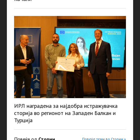
ИРЛ наградена за најдобра истражувачка
сторија во регионот на Западен Балкан и
Турција
Повеќе од
Стории
Повеќе теми во Стории »