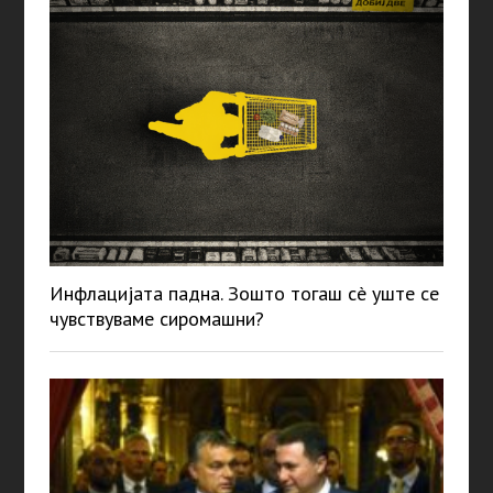
Инфлацијата падна. Зошто тогаш сè уште се
чувствуваме сиромашни?