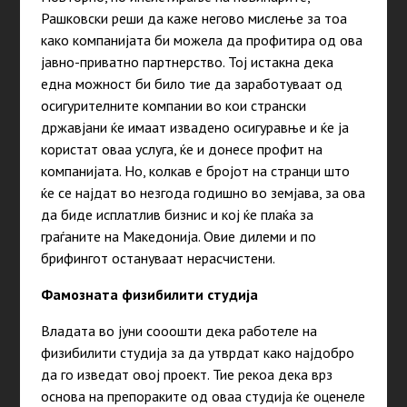
Рашковски реши да каже негово мислење за тоа
како компанијата би можела да профитира од ова
јавно-приватно партнерство. Тој истакна дека
една можност би било тие да заработуваат од
осигурителните компании во кои странски
државјани ќе имаат извадено осигуравње и ќе ја
користат оваа услуга, ќе и донесе профит на
компанијата. Но, колкав е бројот на странци што
ќе се најдат во незгода годишно во земјава, за ова
да биде исплатлив бизнис и кој ќе плаќа за
граѓаните на Македонија. Овие дилеми и по
брифингот остануваат нерасчистени.
Фамозната физибилити студија
Владата во јуни сооошти дека работеле на
физибилити студија за да утврдат како најдобро
да го изведат овој проект. Тие рекоа дека врз
основа на препораките од оваа студија ќе оценеле