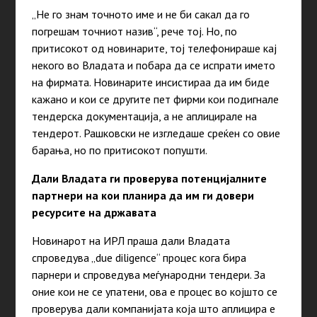
„
Не го знам точното име и не би сакал да го
погрешам точниот назив
“
,
рече тој. Но, по
притисокот од новинарите, тој телефонираше кај
некого во Владата и побара да се испрати името
на фирмата. Новинарите инсистираа да им биде
кажано и кои се другите пет фирми кои подигнале
тендерска документација, а не аплицирале на
тендерот. Рашковски не изгледаше среќен со овие
барања, но по притисокот попушти.
Дали Владата ги проверува потенцијалните
партнери на кои планира да им ги довери
ресурсите на државата
Новинарот на ИРЛ праша дали Владата
спроведува
„
due diligence
“
процес кога бира
парнери и спроведува меѓународни тендери. За
оние кои не се упатени, ова е процес во којшто се
проверува дали компанијата која што аплицира е