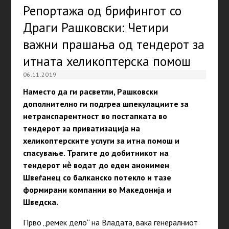
Репортажа од брифингот со
Драги Рашковски: Четири
важни прашања од тендерот за
итната хеликоптерска помош
06.11.2019
Наместо да ги расветли, Рашковски
дополнително ги подгреа шпекулациите за
нетранспарентност во постапката во
тендерот за приватизација на
хеликоптерските услуги за итна помош и
спасување. Трагите до добитникот на
тендерот н
ѐ
водат до еден анонимен
Швеѓанец со балканско потекло и тазе
формирани компании во Македонија и
Шведска.
Прво
„
ремек дело
“
на Владата, вака генералниот