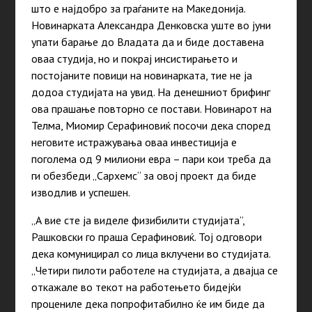
што е најдобро за граѓаните на Македонија.
Новинарката Александра Денковска уште во јуни
упати барање до Владата да и биде доставена
оваа студија, но и покрај инсистирањето и
постојаните повици на новинарката, тие не ја
додоа студијата на увид. На денешниот брифинг
ова прашање повторно се постави. Новинарот на
Телма, Миомир Серафиновиќ посочи дека според
неговите истражувања оваа инвестиција е
поголема од 9 милиони евра – пари кои треба да
ги обезбеди
„
Сархемс
“
за овој проект да биде
изводлив и успешен.
„
А вие сте ја виделе физибилити студијата”,
Рашковски го праша Серафиновиќ. Тој одговори
дека комуницирал со лица вклучени во студијата.
„
Четири пилоти работеле на студијата, а двајца се
откажале во текот на работењето бидејќи
процениле дека попрофитабилно ќе им биде да