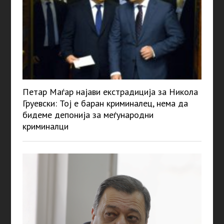
Петар Маѓар најави екстрадиција за Никола
Груевски: Тој е баран криминалец, нема да
бидеме депонија за меѓународни
криминалци