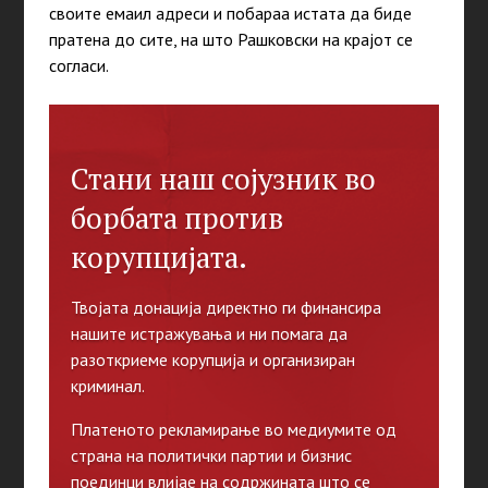
своите емаил адреси и побараа истата да биде
пратена до сите, на што Рашковски на крајот се
согласи.
Стани наш сојузник во
борбата против
корупцијата.
Твојата донација директно ги финансира
нашите истражувања и ни помага да
разоткриеме корупција и организиран
криминал.
Платеното рекламирање во медиумите од
страна на политички партии и бизнис
поединци влијае на содржината што се