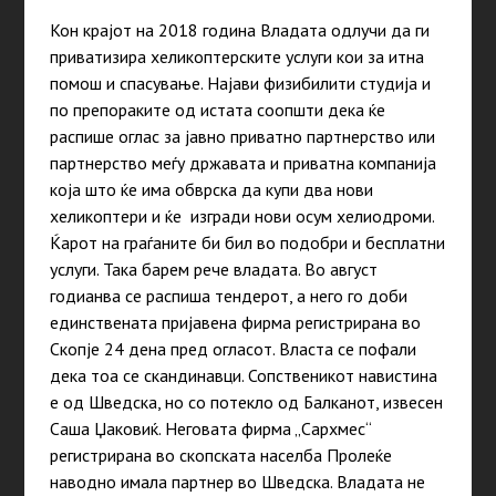
Кон крајот на 2018 година Владата одлучи да ги
приватизира хеликоптерските услуги кои за итна
помош и спасување. Најави физибилити студија и
по препораките од истата соопшти дека ќе
распише оглас за јавно приватно партнерство или
партнерство меѓу државата и приватна компанија
која што ќе има обврска да купи два нови
хеликоптери и ќе изгради нови осум хелиодроми.
Ќарот на граѓаните би бил во подобри и бесплатни
услуги. Така барем рече владата. Во август
годианва се распиша тендерот, а него го доби
единствената пријавена фирма регистрирана во
Скопје 24 дена пред огласот. Власта се пофали
дека тоа се скандинавци. Сопственикот навистина
е од Шведска, но со потекло од Балканот, извесен
Саша Џаковиќ. Неговата фирма
„
Сархмес
“
регистрирана во скопската населба Пролеќе
наводно имала партнер во Шведска. Владата не