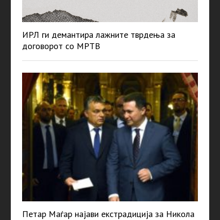
ИРЛ ги демантира лажните тврдења за
договорот со МРТВ
Петар Маѓар најави екстрадиција за Никола