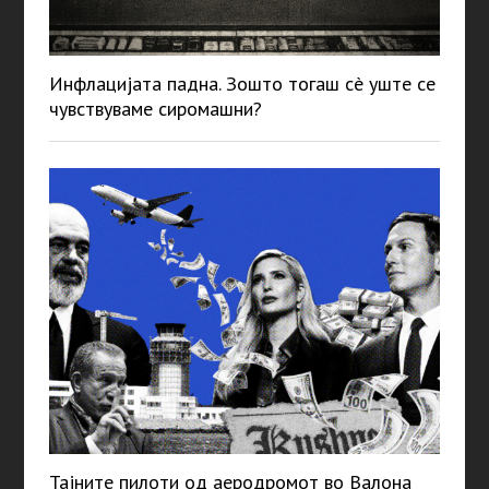
Инфлацијата падна. Зошто тогаш сè уште се
чувствуваме сиромашни?
Тајните пилоти од аеродромот во Валона