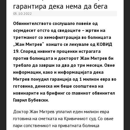
гарантира дека нема да бега
05.10.2022
Обвинителството сослушало повеќе од
осумдесет отсто од сведоците – жртви на
третманот со хемофилтрација во болницата
„Жан Митрев“ коишто се лекувале од КОВИД
19.
Според нивните проценки истрагата
против болницата и докторот Жан Митрев би
требало да заврши за два до три месеци. Овие
информации, како и информацијата дека
Митрев понудил гаранција од 1 милион евра во
готовина, денеска им беше соопштена на
новинарите на брифинг со главниот обвинител
Гаврил Бубевски.
Доктор Жан Митрев уплатил еден милион евра
готовина на сметката на Кривичниот суд. Со овие
пари сопственикот на приватната болница