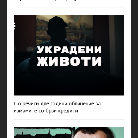
По речиси две години обвинение за
измамите со брзи кредити