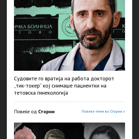
Судовите го вратија на работа докторот
„тик-токер“ кој снимаше пациентки на
тетовска гинекологија
Повеќе од
Стории
Повеќе теми во Стории »