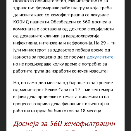
скопското обвинителство, Министерството за
здравство формираше работна група која треба
да испита како со хемофилтрација се лекувале
КОВИД пациенти. Обезбедени се 560 досијеа а
комисијата е составена од доктори специјалисти
од државните клиники за кардиохирургија,
инфективна, интензивна и нефрологија. На 29 – ти
јули министерот за здравство побара време од
јавноста за прецизно да се проучат
документите,
но не прецизираше колку време е потребно за
работнта група да изработи конечен извештај.
Но, по само два месеца од барањето за трпение
од министерот Беким Сали на 27 – ми септември
изјави дека проверките течат а динамиката на
процесот открива дека финалниот извештај на
работната група би бил готов за 18 месеци.
Досиеjа за 560 хемофилтрации