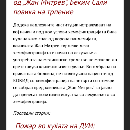
од „Жан Митрев“, Беким Сали
повика на трпение
Додека надлежните институции истражуваат на
кој начин и под кои услови хемофилтрацијата била
нудена како спас од корона пандемијата,
клиниката Жан Митрев тврдеше дека
хемофилтрацијата е начин на лекување а
употребата на медицинско средство не можело да
претставува клиничко известување. Во одбрана на
приватната болница, пет излекувани пациенти од
КОВИД со хемофилтрација на четврти септември
се собраа пред клиниката „Жан Митрев“ за јавно
да пренесат позитивни искуства со лекувањето со
хемофилтрација.
Последни стории:
Пожар во куќата на ДУИ: