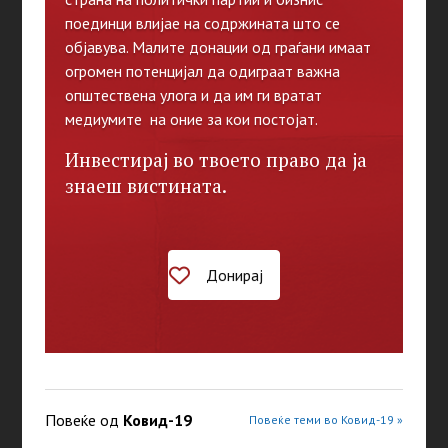
поединци влијае на содржината што се
објавува. Малите донации од граѓани имаат
огромен потенцијал да одиграат важна
општествена улога и да им ги вратат
медиумите на оние за кои постојат.
Инвестирај во твоето право да ја
знаеш вистината.
Донирај
Повеќе од
Ковид-19
Повеќе теми во Ковид-19 »