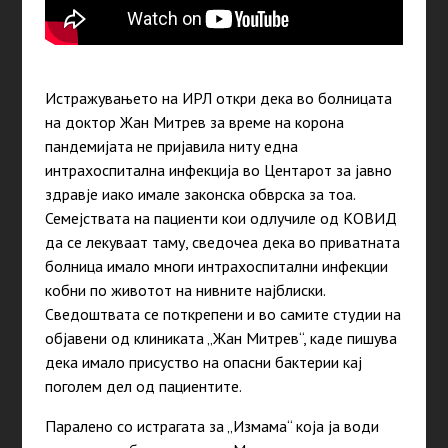
Истражувањето на ИРЛ откри дека во болницата
на доктор Жан Митрев за време на корона
пандемијата не пријавила ниту една
интрахоспитална инфекција во Центарот за јавно
здравје иако имале законска обврска за тоа.
Семејствата на пациенти кои одлучиле од КОВИД
да се лекуваат таму, сведочеа дека во приватната
болница имало многи интрахоспитални инфекции
кобни по животот на нивните најблиски.
Сведоштвата се поткрепени и во самите студии на
објавени од клиниката „Жан Митрев“, каде пишува
дека имало присуство на опасни бактерии кај
поголем дел од пациентите.
Паралено со истрагата за „Измама“ која ја води