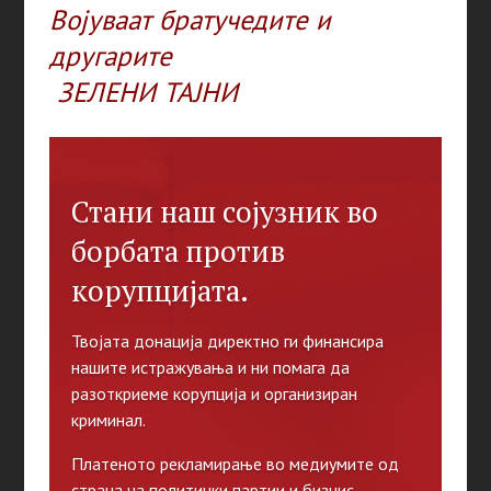
Војуваат братучедите и
другарите
ЗЕЛЕНИ ТАЈНИ
Стани наш сојузник во
борбата против
корупцијата.
Твојата донација директно ги финансира
нашите истражувања и ни помага да
разоткриеме корупција и организиран
криминал.
Платеното рекламирање во медиумите од
страна на политички партии и бизнис