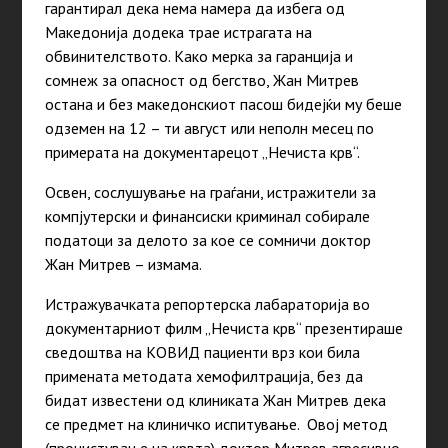
гарантирал дека нема намера да избега од
Македонија додека трае истрагата на
обвинителството. Како мерка за гаранција и
сомнеж за опасност од бегство, Жан Митрев
остана и без македонскиот пасош бидејќи му беше
одземен на 12 – ти август или неполн месец по
примерата на документарецот „Нечиста крв“.
Освен, сослушување на граѓани, истражители за
компјутерски и финансиски криминал собирале
податоци за делото за кое се сомничи доктор
Жан Митрев – измама.
Истражувачката репортерска лабараторија во
документарниот филм „Нечиста крв“ презентираше
сведоштва на КОВИД пациенти врз кои била
примената методата хемофилтрација, без да
бидат известени од клиниката Жан Митрев дека
се предмет на клиничко испитување. Овој метод