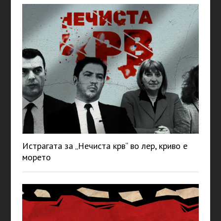
Истрагата за „Нечиста крв“ во лер, криво е
морето