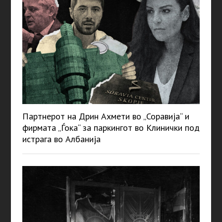
Партнерот на Дрин Ахмети во „Соравија“ и
фирмата „Ѓока“ за паркингот во Клинички под
истрага во Албанија