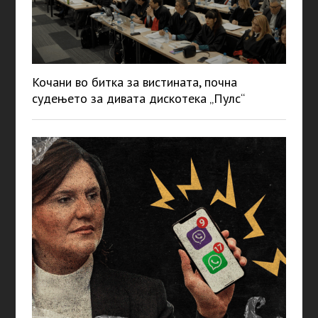
Кочани во битка за вистината, почна
судењето за дивата дискотека „Пулс“