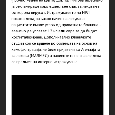
(прочистување на крвта) доктор Митрев агресивно
ја рекламираше како единствен спас за лекување
од корона вирусот. Истражувањето на ИРЛ
покажа дека, за ваков начин на лекување
пациентите имале услов од приватната болница –
авансно да уплатат 12 илјади евра за да бидат
хоспитализирани. Дополнително клиничките
студии кои се вршеле во болницата на основ на
хемофилтрација, не биле пријавени во Агенцијата
за лекови (МАЛМЕД) а пациентите не знаеле дека
се предмет на интерно истражување.