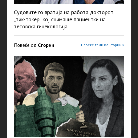
Судовите го вратија на работа докторот
„тик-токер“ кој снимаше пациентки на
тетовска гинекологија
Повеќе од
Стории
Повеќе теми во Стории »