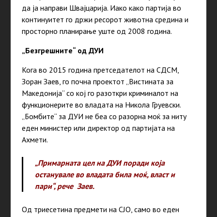
да ја направи Швајцарија. Иако како партија во
континуитет го држи ресорот животна средина и
просторно планирање уште од 2008 година.
„Безгрешните“ од ДУИ
Кога во 2015 година претседателот на СДСМ,
Зоран Заев, го почна проектот „Вистината за
Македонија“ со кој го разоткри криминалот на
функционерите во владата на Никола Груевски.
„Бомбите“ за ДУИ не беа со разорна моќ за ниту
еден министер или директор од партијата на
Ахмети.
„Примарната цел на ДУИ поради која
останувале во владата била моќ, власт и
пари“, рече Заев.
Од триесетина предмети на СЈО, само во еден