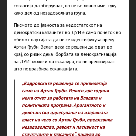
согласија да зборуваат, но не во лично име, туку
како дел од незадоволната група.
Писмото до јавноста за недостатокот на
демократски капацитет во ДУИ е само почеток во
обидот партијата да не се идентификува преку
Артан Груби. Велат дека се решени да одат до
крај, со ризик дека „борбата за демократизација
на ДУИ“ може и да ескалира, но не прецизираат
што подразбира ескалацијата.
„Кадровските решенија се привилегија
само на Артан Груби. Речиси две години
нема отчет за работата на Владата и
политичката програма. Арогантното и
дилетантско однесување на извршната
власт на чело со Артан Груби, предизвика
незадоволство, револт и пасивност на
структурите и гласачите“, пишува во