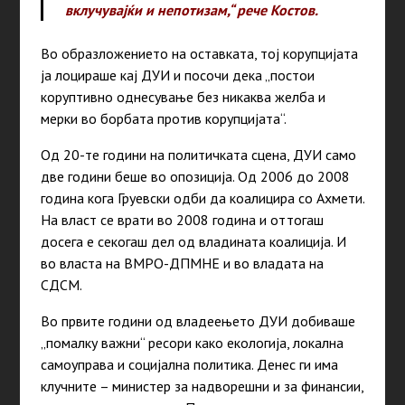
вклучувајќи и непотизам,“ рече Костов.
Во образложението на оставката, тој корупцијата
ја лоцираше кај ДУИ и посочи дека „постои
коруптивно однесување без никаква желба и
мерки во борбата против корупцијата“.
Од 20-те години на политичката сцена, ДУИ само
две години беше во опозиција. Од 2006 до 2008
година кога Груевски одби да коалицира со Ахмети.
На власт се врати во 2008 година и оттогаш
досега е секогаш дел од владината коалиција. И
во власта на ВМРО-ДПМНЕ и во владата на
СДСМ.
Во првите години од владеењето ДУИ добиваше
„помалку важни“ ресори како екологија, локална
самоуправа и социјална политика. Денес ги има
клучните – министер за надворешни и за финансии,