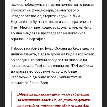
година, победничките партии почнаа да го прават
списокот на функционери, се јави првото
незадоволство од старите кадри на ДУИ.
Најгласен во бунтот и тогаш и сега е пратеникот
Изет Меџити, претходно градоначалник на Чаир
во два мандата и претседател на локалниот
огранок на партијата.
Изборот на Ахмети, Бујар Османи да биде шеф на
дипломатијата, а Артан Груби да биде втор човек
во владата, го закочи процесот за гласање на
новата влада. Тројца пратеници од ДУИ одбиваа
да гласаат во Собранието, со што беше
невозможно да биде избран кабинетот на
премиерот Зоран Заев.
„Мора да признаам дека имам забелешки
за извршната власт. Но, по долгите дебати
во партијата, последниот збор го има Али