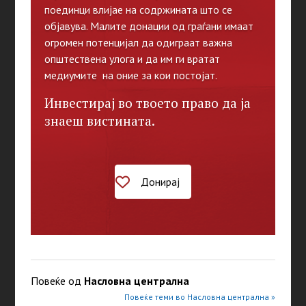
поединци влијае на содржината што се
објавува. Малите донации од граѓани имаат
огромен потенцијал да одиграат важна
општествена улога и да им ги вратат
медиумите на оние за кои постојат.
Инвестирај во твоето право да ја
знаеш вистината.
Донирај
Повеќе од
Насловна централна
Повеќе теми во Насловна централна »