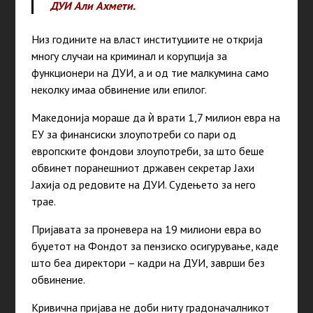
ДУИ Али Ахмети.
Низ годините на власт институциите не открија
многу случаи на криминал и корупција
за
функционери на ДУИ, а и од тие малкумина само
неколку имаа обвинение или епилог.
Македонија мораше да ѝ врати 1,7 милион евра на
ЕУ за финансиски злоупотреби со пари од
европските фондови злоупотреби, за што беше
обвинет поранешниот државен секретар Јахи
Јахија од редовите на ДУИ. Судењето за него
трае.
Пријавата за проневера на 19 милиони евра во
буџетот на Фондот за пензиско осигурување, каде
што беа директори – кадри на ДУИ, заврши без
обвинение.
Кривична пријава не доби ниту градоначалникот