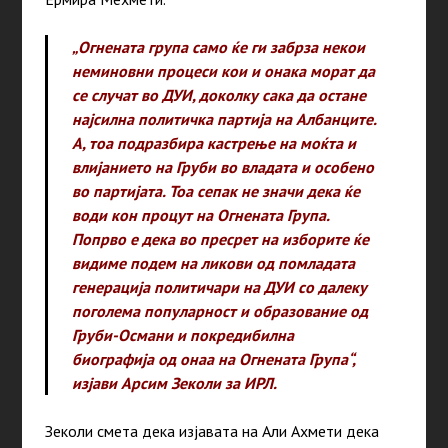
„Огнената група само ќе ги забрза некои
неминовни процеси кои и онака морат да
се случат во ДУИ, доколку сака да остане
најсилна политичка партија на Албанците.
А, тоа подразбира кастрење на моќта и
влијанието на Груби во владата и особено
во партијата. Тоа сепак не значи дека ќе
води кон процут на Огнената Група.
Попрво е дека во пресрет на изборите ќе
видиме подем на ликови од помладата
генерација политичари на ДУИ со далеку
поголема популарност и образование од
Груби-Османи и покредибилна
биографија од онаа на Огнената Група“,
изјави Арсим Зеколи за ИРЛ.
Зеколи смета дека изјавата на Али Ахмети дека