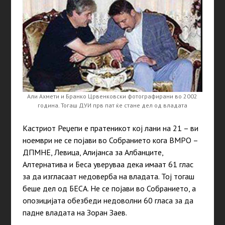
Али Ахмети и Бранко Црвенковски фотографирани во 2002
година. Тогаш ДУИ прв пат ќе стане дел од владата
Кастриот Реџепи е пратеникот кој лани на 21 – ви
ноември не се појави во Собранието кога ВМРО –
ДПМНЕ, Левица, Алијанса за Албанците,
Алтернатива и Беса уверуваа дека имаат 61 глас
за да изгласаат недоверба на владата. Тој тогаш
беше дел од БЕСА. Не се појави во Собранието, а
опозицијата обезбеди недоволни 60 гласа за да
падне владата на Зоран Заев.