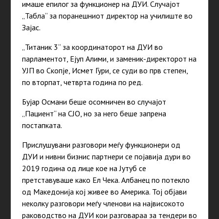
имаше епилог за функционер на ДУИ. Случајот
„Табла“ за поранешниот директор на училиште во
Зајас.
„Титаник 3“ за координаторот на ДУИ во
парламентот, Ејуп Алими, и заменик-директорот на
УЈП во Скопје, Исмет Гури, се суди во прв степен,
по вторпат, четврта година по ред.
Бујар Османи беше осомничен во случајот
„Пациент“ на СЈО, но за него беше запрена
постапката.
Прислушувани разговори меѓу функционери од
ДУИ и нивни бизнис партнери се појавија дури во
2019 година од лице кое на Јутуб се
претставуваше како Ел Чека. Албанец по потекло
од Македонија кој живее во Америка. Тој објави
неколку разговори меѓу членови на највисокото
раководство на ДУИ кои разговараа за тендери во