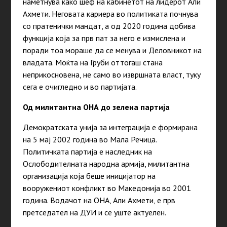
наметнува како шеф на кабинетот на лидерот Али
Ахмети. Неговата кариера во политиката почнува
со пратенички мандат, а од 2020 година добива
функција која за прв пат за него е измислена и
поради тоа мораше да се менува и Деловникот на
владата. Моќта на Груби оттогаш стана
неприкосновена, не само во извршната власт, туку
сега е очигледно и во партијата.
Од милитантна ОНА до зелена партија
Демократската унија за интеграција е формирана
на 5 мај 2002 година во Мала Речица.
Политичката партија е наследник на
Ослободителната народна армија, милитантна
организација која беше иницијатор на
вооружениот конфликт во Македонија во 2001
година. Водачот на ОНА, Али Ахмети, е прв
претседател на ДУИ и се уште актуелен.