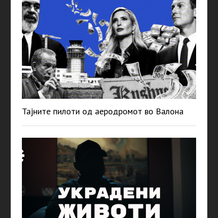
Тајните пилоти од аеродромот во Валона