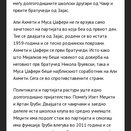
меѓу долгогодишните школски другари од Чаир и
првите братучеди од Зајас.
Али Ахмети и Муса Џафери не ги врзува само
зачетокот на партијата во која беа од првиот ден.
Тие се двајцата од Зајас, родени се во истата
1959-година и се тесно роднински поврзани.
Ахмети и Џафери се први братучеди. Исто како
што Мијалков му беше човекот од доверба на
неговиот прв братучед Никола Груевски, така и
Муса Џафери беше најблискиот соработник на Али
Ахмети. Сега се во спротивставените страни.
Политиката и партијата растури уште едно
долгогодишно пријателство. Помеѓу Изет Меџити
и Артан Груби. Двајцата се чаирчани и заедно
делеле иста школска клупа во средно училиште.
Меџити има подолг стаж во партијата и секогаш
има функција. Груби влегува во 2011 година и се