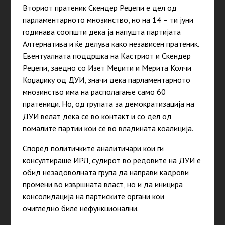
Вториот пратеник Скендер Реџепи е дел од
парламентарното мнозинство, но на 14 – ти јуни
годинава соопшти дека ја напушта партијата
Алтернатива и ќе делува како независен пратеник.
Евентуалната поддршка на Кастриот и Скендер
Реџепи, заедно со Изет Меџити и Мерита Колчи
Коџаџику од ДУИ, значи дека парламентарното
мнозинство има на располагање само 60
пратеници. Но, од групата за демократизација на
ДУИ велат дека се во контакт и со дел од
помалите партии кои се во владината коалиција.
Според политичките аналитичари кои ги
консултираше ИРЛ, судирот во редовите на ДУИ е
обид незадоволната група да направи кадрови
промени во извршната власт, но и да иницира
консолидација на партиските органи кои
очигледно биле нефункционални.