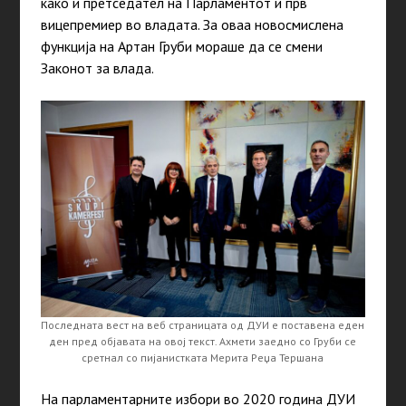
како и претседател на Парламентот и прв
вицепремиер во владата. За оваа новосмислена
функција на Артан Груби мораше да се смени
Законот за влада.
Последната вест на веб страницата од ДУИ е поставена еден
ден пред објавата на овој текст. Ахмети заедно со Груби се
сретнал со пијанистката Мерита Реџа Тершана
На парламентарните избори во 2020 година ДУИ