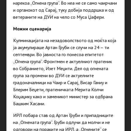
нарекоа „Огнена група“. Во неа не се само чаирчани
и органокот од Сарај, туку добија поддршка и од
ветераните на ДУИ на чело со Муса Џафери.
Можни сценарија
Кулминацијата на незадоволството од моќта која
ја акумулираше Артан Груби се случи на 24 – ти
септември. Во јавноста го понесоа епитетот
„Огнена група“. Фронтмен е актуелниот пратеник
во Собранието, Изет Меџити. Дел од огнената
група за промени во ДУИ се актуелните
градоначалници на Чаир и Сарај, Висар Ганиу и
Блерим Беџети, пратеничката Мерита Колчи
Коџаџику како и заменикот министер за одбрана
Башким Хасани.
ИРЛ побара став од Артан Груби и припадниците
на „Огнената група“. Груби одлучи да молчи и не
одговори на пораките на ИРЛ, а „Огнените“ се