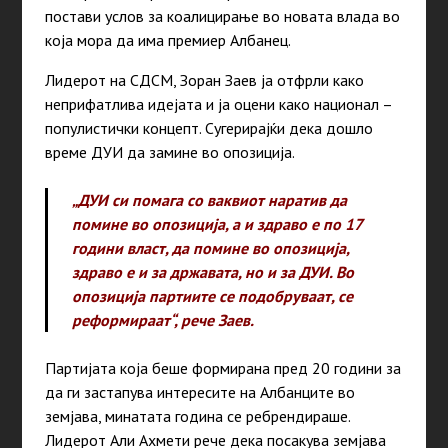
постави услов за коалицирање во новата влада во
која мора да има премиер Албанец.
Лидерот на СДСМ, Зоран Заев ја отфрли како
неприфатлива идејата и ја оцени како национал –
популистички концепт. Сугерирајќи дека дошло
време ДУИ да замине во опозиција.
„ДУИ си помага со ваквиот наратив да
помине во опозиција, а и здраво е по 17
години власт, да помине во опозиција,
здраво е и за државата, но и за ДУИ. Во
опозиција партиите се подобруваат, се
реформираат“, рече Заев.
Партијата која беше формирана пред 20 години за
да ги застапува интересите на Албанците во
земјава, минатата година се ребрендираше.
Лидерот Али Ахмети рече дека посакува земјава