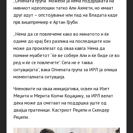
„Огнената група“ можеби ја нема поддршката на
нивниот идеолошки татко Али Ахмети, но имаат
друг адут – опстојување или пад на Владата каде
прв вицепремиер е Артан Груби.
„Нема да се повлечеме како во минатото и ќе
одиме до крај без разлика на последиците кои
може да произлезат од оваа кавга. Нема да
помине муабетот “ќе ве собере Али и ќе биде се во
ред и ќе се повлечете”. Сега не е таква
ситуацијата”, вака Огнената група за ИРЛ ја опиша
моменталната ситуација.
Членовите на оваа иницијатива, освен на Изет
Меџити и Мерита Колчи Коџаџику, за ИРЛ велат
дека може да сметаат на поддршка уште од
двајца пратеници: Кастриот Реџепи и Скендер
Реџепи.