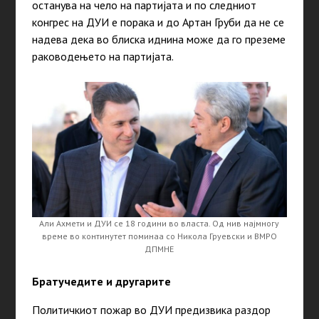
останува на чело на партијата и по следниот
конгрес на ДУИ е порака и до Артан Груби да не се
надева дека во блиска иднина може да го преземе
раководењето на партијата.
Али Ахмети и ДУИ се 18 години во власта. Од нив најмногу
време во континутет поминаа со Никола Груевски и ВМРО
ДПМНЕ
Братучедите и другарите
Политичкиот пожар во ДУИ предизвика раздор