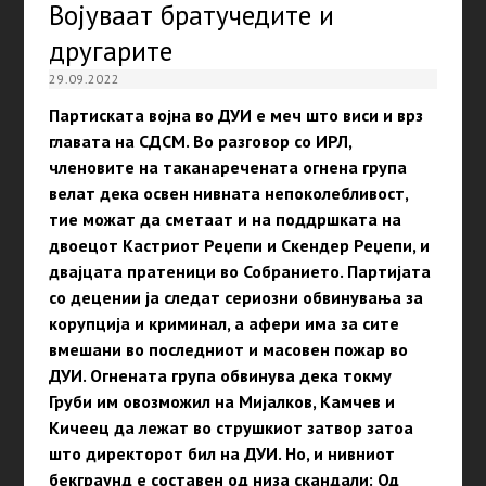
Војуваат братучедите и
другарите
29.09.2022
Партиската војна во ДУИ е меч што виси и врз
главата на СДСМ. Во разговор со ИРЛ,
членовите на таканаречената огнена група
велат дека освен нивната непоколебливост,
тие можат да сметаат и на поддршката на
двоецот Кастриот Реџепи и Скендер Реџепи, и
двајцата пратеници во Собранието. Партијата
со децении ја следат сериозни обвинувања за
корупција и криминал, а афери има за сите
вмешани во последниот и масовен пожар во
ДУИ. Огнената група обвинува дека токму
Груби им овозможил на Мијалков, Камчев и
Кичеец да лежат во струшкиот затвор затоа
што директорот бил на ДУИ. Но, и нивниот
бекграунд е составен од низа скандали: Од