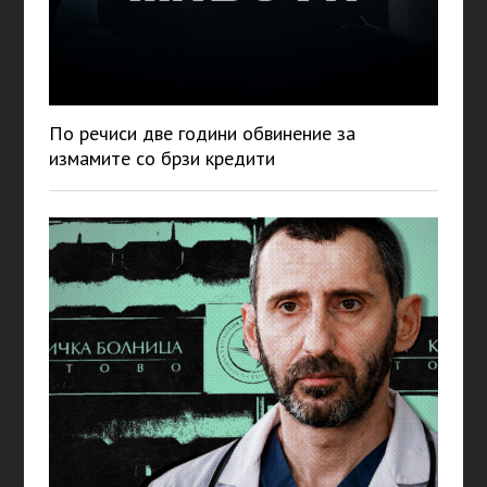
По речиси две години обвинение за
измамите со брзи кредити