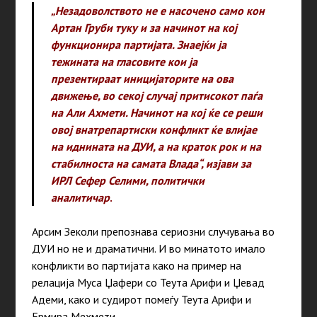
„Незадоволството не е насочено само кон
Артан Груби туку и за начинот на кој
функционира партијата. Знаејќи ја
тежината на гласовите кои ја
презентираат иницијаторите на ова
движење, во секој случај притисокот паѓа
на Али Ахмети. Начинот на кој ќе се реши
овој внатрепартиски конфликт ќе влијае
на иднината на ДУИ, а на краток рок и на
стабилноста на самата Влада“, изјави за
ИРЛ Сефер Селими, политички
аналитичар
.
Арсим Зеколи препознава сериозни случувања во
ДУИ но не и драматични. И во минатото имало
конфликти во партијата како на пример на
релација Муса Џафери со Теута Арифи и Џевад
Адеми, како и судирот помеѓу Теута Арифи и
Ермира Мехмети.