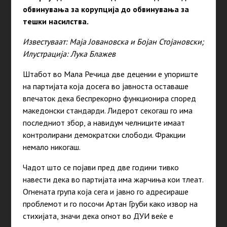
обвинувања за корупција до обвинувања за
тешки насилства.
Известуваат: Маја Јовановска и Бојан Стојановски;
Илустрација: Лука Блажев
Штабот во Мала Речица две децении е упориште
на партијата која досега во јавноста оставаше
впечаток дека беспрекорно функционира според
македонски стандарди. Лидерот секогаш го има
последниот збор, а навидум челниците имаат
контролирани демократски слободи. Фракции
немало никогаш.
Чадот што се појави пред две години тивко
навести дека во партијата има жарчиња кои тлеат.
Огнената група која сега и јавно го адресираше
проблемот и го посочи Артан Груби како извор на
стихијата, значи дека огнот во ДУИ веќе е