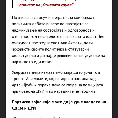
дописот на „Огнената група“.
Потпишани се осум интегративци кои бараат
политичка дебата внатре во партијата за
надминување на состојбата и одговорност и
отчетност од носителите на извршната власт. Тие
очекуваат претседателот Али Ахмети, да ги
искористи своите политички и статутарни
овластувања и да најде решение за зачувување на
партиското единство.
Уверуваат дека немаат амбиција да го урнат од
тронот Али Ахмети, кој отворено застана зад
Артан Груби и порача дека се гледа на позицијата
прв човек на ДУИ и во наредните пет години.
Партиска војна која може да ја урне владата на
СДСМ и ДУИ