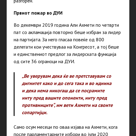
разгорен.
Првиот пожар во ДУИ
Во декември 2019 година Али Ахмети по четврти
пат со акламација повторно беше избран за лидер
на партијата. За него гласаа повеќе од 800
делегати кои учествуваа на Конгресот, а тој беше
и единствениот предлог за лидерската функција
од сите 36 ограноци на ДУИ.
„Ве уверувам дека ќе ве претставувам со
дигнитет како и до сега така и во иднина
и дека нема никогаш да се посрамите
ниту пред вашите опоненти, ниту пред
противниците“, им вети Ахмети на своите
сопартијци.
Само осум месеци по оваа изјава на Ахмети, кога
после парламентарните избори во јули 2020