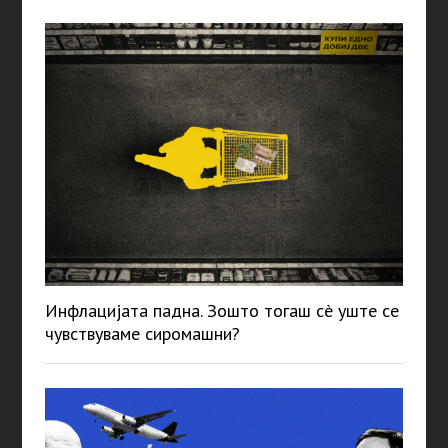
Инфлацијата падна. Зошто тогаш сè уште се
чувствуваме сиромашни?