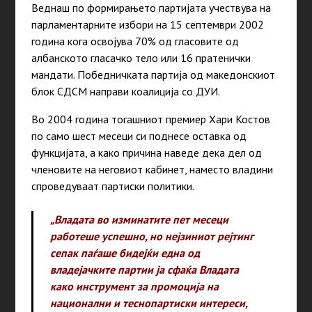
Веднаш по формирањето партијата учествува на
парламентарните избори на 15 септември 2002
година кога освојува 70% од гласовите од
албанското гласачко тело или 16 пратенички
мандати. Победничката партија од македонскиот
блок СДСМ направи коалиција со ДУИ.
Во 2004 година тогашниот премиер Хари Костов
по само шест месеци си поднесе оставка од
функцијата, а како причина наведе дека дел од
членовите на неговиот кабинет, наместо владини
спроведуваат партиски политики.
„Владата во изминатите пет месеци
работеше успешно, но нејзиниот рејтинг
сепак паѓаше бидејќи една од
владејачките партии ја сфаќа Владата
како инструмент за промоција на
национални и теснопартиски интереси,