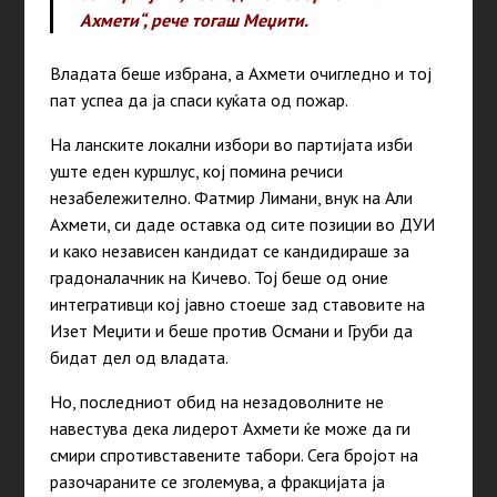
Ахмети“, рече тогаш Меџити.
Владата беше избрана, а Ахмети очигледно и тој
пат успеа да ја спаси куќата од пожар.
На ланските локални избори во партијата изби
уште еден куршлус, кој помина речиси
незабележително. Фатмир Лимани, внук на Али
Ахмети, си даде оставка од сите позиции во ДУИ
и како независен кандидат се кандидираше за
градоналачник на Кичево. Тој беше од оние
интегративци кој јавно стоеше зад ставовите на
Изет Меџити и беше против Османи и Груби да
бидат дел од владата.
Но, последниот обид на незадоволните не
навестува дека лидерот Ахмети ќе може да ги
смири спротивставените табори. Сега бројот на
разочараните се зголемува, а фракцијата ја