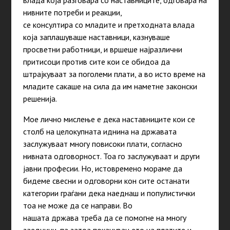
влада која разговара со наставниците, одговара на
нивните потреби и реакции,
се консултира со младите и претходната влада
која заплашуваше наставници, казнуваше
просветни работници, и вршеше најразлични
притисоци против сите кои се обидоа да
штрајкуваат за поголеми плати, а во исто време на
младите сакаше на сила да им наметне законски
решенија.
Мое лично мислење е дека наставниците кои се
столб на целокупната иднина на државата
заслужуваат многу повисоки плати, согласно
нивната одговорност. Тоа го заслужуваат и други
јавни професии. Но, истовремено мораме да
бидеме свесни и одговорни кон сите останати
категории граѓани дека наеднаш и популистички
тоа не може да се направи. Во
нашата држава треба да се помогне на многу