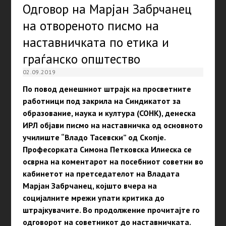
Одговор на Марјан Забрчанец
на отвореното писмо на
наставничката по етика и
граѓанско општество
02.09.2019
По повод денешниот штрајк на просветните
работници под закрила на Синдикатот за
образование, наука и култура (СОНК), денеска
ИРЛ објави писмо на наставничка од основното
училиште “Владо Тасевски” од Скопје.
Професорката Симона Петковска Илиеска се
осврна на коментарот на посебниот советни во
кабинетот на претседателот на Владата
Марјан Забрчанец, којшто вчера на
социјалните мрежи упати критика до
штрајкувачите. Во продолжение прочитајте го
одговорот на советникот до наставничката.