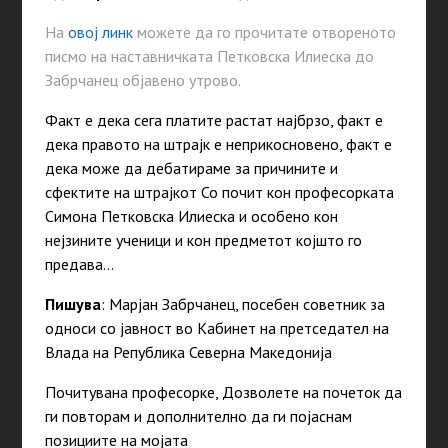
На
овој линк
можете да го прочитате отвореното
писмо на наставничката Петковска Илиеска до
Забрчанец објавено утрово.
Факт е дека сега платите растат најбрзо, факт е
дека правото на штрајк е неприкосновено, факт е
дека може да дебатираме за причините и
сфектите на штрајкот Со почит кон професорката
Симона Петковска Илиеска и особено кон
нејзините ученици и кон предметот којшто го
предава…
Пишува
: Марјан Забрчанец, посебен советник за
односи со јавност во Кабинет на претседател на
Влада на Република Северна Македонија
Почитувана професорке, Дозволете на почеток да
ги повторам и дополнително да ги појаснам
позициите на мојата