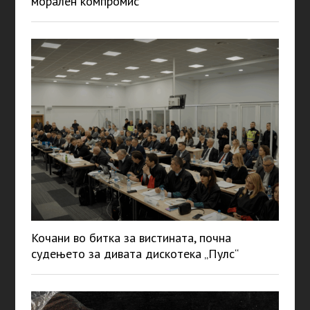
морален компромис“
Кочани во битка за вистината, почна
судењето за дивата дискотека „Пулс“