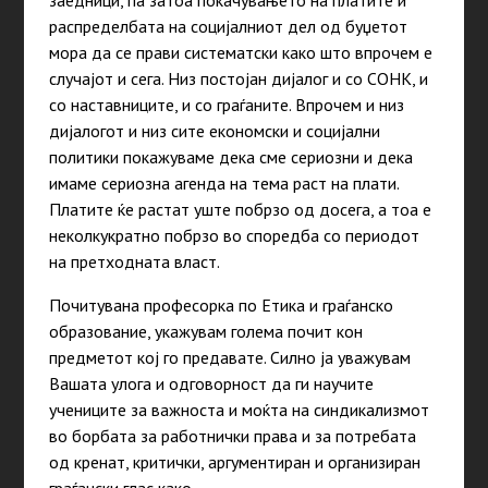
заедници, па затоа покачувањето на платите и
распределбата на социјалниот дел од буџетот
мора да се прави систематски како што впрочем е
случајот и сега. Низ постојан дијалог и со СОНК, и
со наставниците, и со граѓаните. Впрочем и низ
дијалогот и низ сите економски и социјални
политики покажуваме дека сме сериозни и дека
имаме сериозна агенда на тема раст на плати.
Платите ќе растат уште побрзо од досега, а тоа е
неколкукратно побрзо во споредба со периодот
на претходната власт.
Почитувана професорка по Етика и граѓанско
образование, укажувам голема почит кон
предметот кој го предавате. Силно ја уважувам
Вашата улога и одговорност да ги научите
учениците за важноста и моќта на синдикализмот
во борбата за работнички права и за потребата
од кренат, критички, аргументиран и организиран