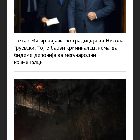
Петар Маѓар најави екстрадиција за Никола
Груевски: Тој е баран криминалец, нема да
бидеме депонија за меѓународни
криминалци