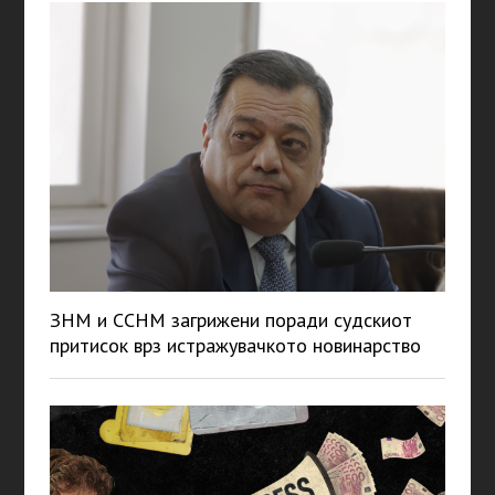
ЗНМ и ССНМ загрижени поради судскиот
притисок врз истражувачкото новинарство