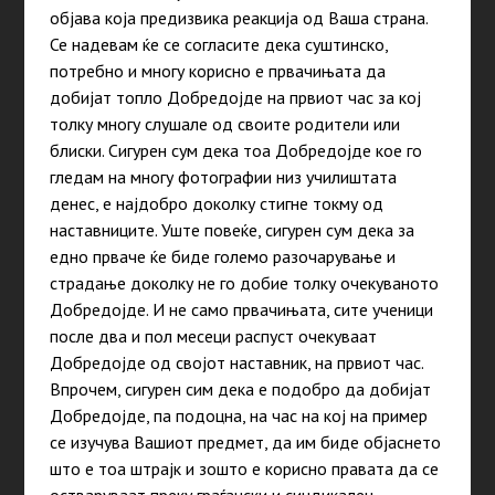
објава која предизвика реакција од Ваша страна.
Се надевам ќе се согласите дека суштинско,
потребно и многу корисно e првачињата да
добијат топло Добредојде на првиот час за кој
толку многу слушале од своите родители или
блиски. Сигурен сум дека тоа Добредојде кое го
гледам на многу фотографии низ училиштата
денес, е најдобро доколку стигне токму од
наставниците. Уште повеќе, сигурен сум дека за
едно прваче ќе биде големо разочарување и
страдање доколку не го добие толку очекуваното
Добредојде. И не само првачињата, сите ученици
после два и пол месеци распуст очекуваат
Добредојде од својот наставник, на првиот час.
Впрочем, сигурен сим дека е подобро да добијат
Добредојде, па подоцна, на час на кој на пример
се изучува Вашиот предмет, да им биде објаснето
што е тоа штрајк и зошто е корисно правата да се