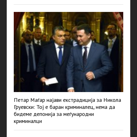
Петар Маѓар најави екстрадиција за Никола
Груевски: Тој е баран криминалец, нема да
бидеме депонија за меѓународни
криминалци