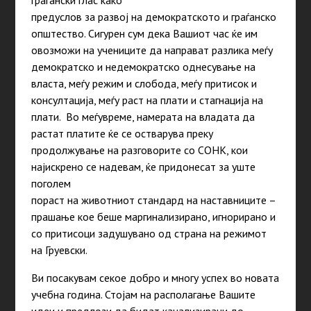
граѓански глас како
предуслов за развој на демократското и граѓанско
општество. Сигурен сум дека Вашиот час ќе им
овозможи на учениците да направат разлика меѓу
демократско и недемократско однесување на
власта, меѓу режим и слобода, меѓу притисок и
консултација, меѓу раст на плати и стагнација на
плати. Во меѓувреме, намерата на владата да
растат платите ќе се остварува преку
продолжување на разговорите со СОНК, кои
најискрено се надевам, ќе придонесат за уште
поголем
пораст на животниот стандард на наставниците –
прашање кое беше маргинализирано, игнорирано и
со притисоци задушувано од страна на режимот
на Груевски.
Ви посакувам секое добро и многу успех во новата
учебна година. Стојам на располагање Вашите