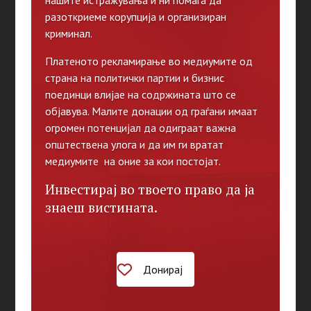
нашите истражувања и ни помага да
разоткриеме корупција и организиран
криминал.
Платеното рекламирање во медиумите од
страна на политички партии и бизнис
поединци влијае на содржината што се
објавува. Малите донации од граѓани имаат
огромен потенцијал да одиграат важна
општествена улога и да им ги вратат
медиумите на оние за кои постојат.
Инвестирај во твоето право да ја
знаеш вистината.
Донирај