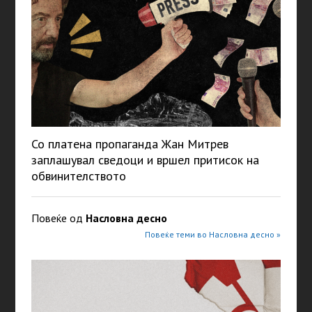
Со платена пропаганда Жан Митрев
заплашувал сведоци и вршел притисок на
обвинителството
Повеќе од
Насловна десно
Повеќе теми во Насловна десно »