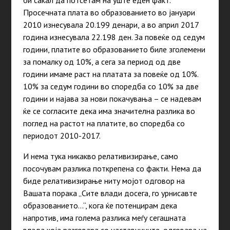
би сакал да потсетам на уште еден факт.
Просечната плата во образованието во јануари
2010 изнесувала 20.199 денари, а во април 2017
година изнесувала 22.198 ден. За повеќе од седум
години, платите во образованието биле зголемени
за помалку од 10%, а сега за период од две
години имаме раст на платата за повеќе од 10%.
10% за седум години во споредба со 10% за две
години и најава за нови покачувања – се надевам
ќе се согласите дека има значителна разлика во
поглед на растот на платите, во споредба со
периодот 2010-2017.
И нема тука никакво релативизирање, само
посочувам разлика поткрепена со факти. Нема да
биде релативизирање ниту мојот одговор на
Вашата порака „Сите влади досега, го урнисавте
образованието…“, кога ќе потенцирам дека
напротив, има голема разлика меѓу сегашната