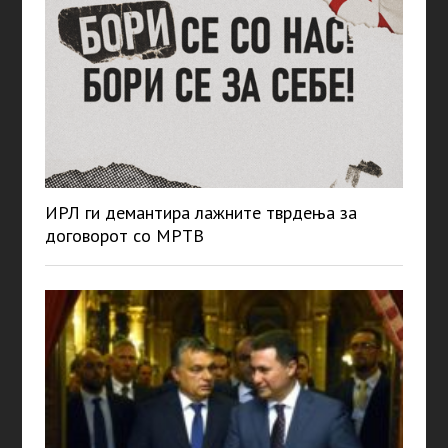
ИРЛ ги демантира лажните тврдења за
договорот со МРТВ