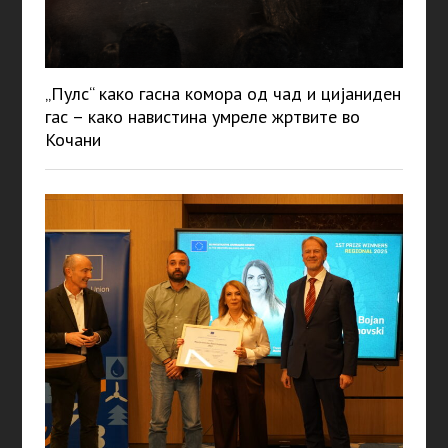
„Пулс“ како гасна комора од чад и цијаниден
гас – како навистина умреле жртвите во
Кочани