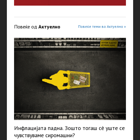
Повеќе од
Актуелно
Повеќе теми во Актуелно »
Инфлацијата падна. Зошто тогаш сè уште се
чувствуваме сиромашни?