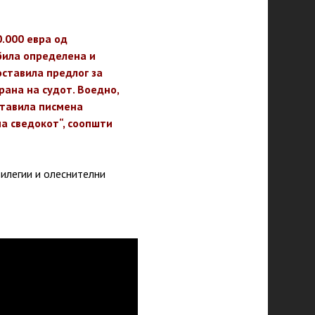
.000 евра од
била определена и
ставила предлог за
рана на судот. Воедно,
ставила писмена
а сведокот“, соопшти
вилегии и олеснителни