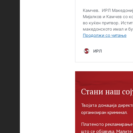
Стани наш сој
Твојата донација директ
организиран криминал.
Платеното рекламирање 
што се објавува. Малите