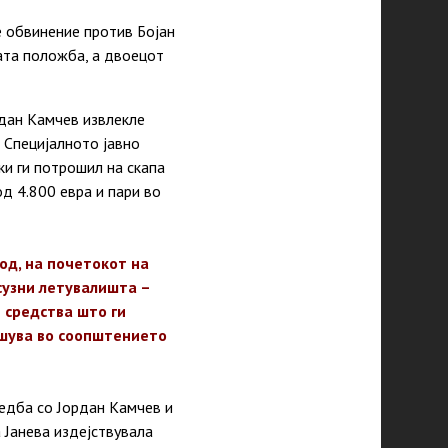
е обвинение против Бојан
ната положба, а двоецот
рдан Камчев извлекле
и Специјалното јавно
ки ги потрошил на скапа
д 4.800 евра и пари во
од, на почетокот на
ксузни летувалишта –
 средства што ги
ишува во соопштението
едба со Јордан Камчев и
 Јанева издејствувала