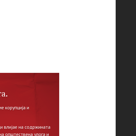
а.
е корупција и
и влијае на содржината
на општествена улога и