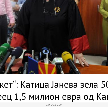
ет“: Катица Јанева зела 5
ец 1,5 милион евра од К
10.10.2019