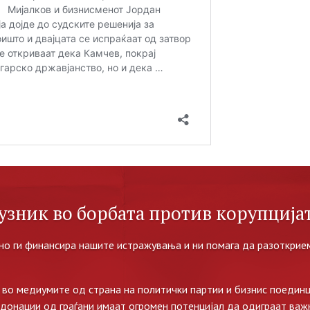
узник во борбата против корупцијат
но ги финансира нашите истражувања и ни помага да разоткрием
во медиумите од страна на политички партии и бизнис поединц
 донации од граѓани имаат огромен потенцијал да одиграат важ