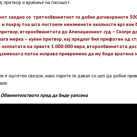
 притвор и враќање на пасошот.
от заедно со третообвинетиот ги добил договорените 500
 и покрај тоа што постоеле неизменети околности врз кои 
ритвор, второобвинетата до Апелациониот суд – Скопје до
га мерка – куќен притвор, кој предлог бил прифатен од ст
о исплатата на првите 1.000.000 евра, второобвинетата до
одземената патна исправа привремено да му биде вратена н
ев е оштетен сведок, иако парите ги давал со цел да добие при
але.
о Обвинителството пред да биде уапсена