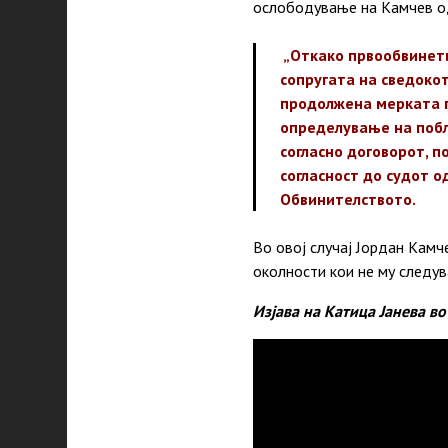
ослободување на Камчев од
„Откако првообвинети
сопругата на сведокот
продолжена мерката п
определување на побла
согласно договорот, п
согласност до судот 
Обвинителството.
Во овој случај Јордан Камч
околности кои не му следув
Изјава на Катица Јанева в