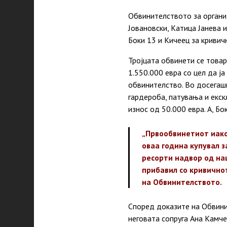
Обвинителството за органи
Јовановски, Катица Јанева 
Боки 13 и Кичеец за кривич
Тројцата обвинети се това
1.550.000 евра со цел да ј
обвинителство. Во досегашн
гардероба, патувања и екск
износ од 50.000 евра. А, Бо
„Првообвинетиот иако
оваа година купувал з
ресорти надвор од на
прибавил со кривично
на Обвинителството.
Според доказите на Обвини
неговата сопруга Ана Камче