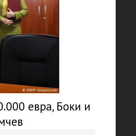
0.000 евра, Боки и
амчев