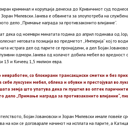
зиран криминал и корупција денеска до Кривичниот суд поднес
и Зоран Милевски. Јанева е обвинета за злоупотреба на службе
ното дело „Примање награда за противзаконито влијание“.
рат дека од ноември минатата година до април годинава од Јо
а олеснат неговата позиција во предметот „Империја“ кој го вод
ата истрага дел од парите се пронајдени, а дел Бојан Јовановс
лузивни одмори. Јанева од колачот добила мебел во вредност о
ки 13 и Кичеец 1,5 милион евра.
 невработен, со блокирани трансакциски сметки и без прих
а себе луксузен мебел, облека и обувки и престојувал во лу
шата земја што упатува дека ги пуштил во оптек паричните
то дело „Примање награда за противзаконито влијание“, п
телството, Бојан Јовановски и Зоран Милевски имале повеќе ср
ва на кои се договарале начинот на исплата на парите, а Катица