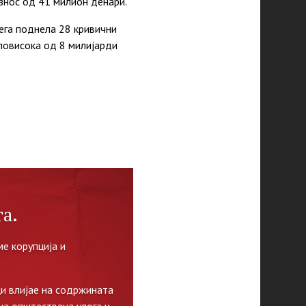
износ од 41 милион денари.
ега поднела 28 кривични
 повисока од 8 милијарди
а.
е корупција и
и влијае на содржината
на општествена улога и