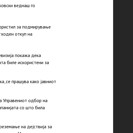
ковски веднаш го
користил за подмирување
тходен откуп на
евизија покажа дека
та биле искористени за
ка„се прашува како јавниот
на Управениот одбор на
мпанијата со што била
реземање на дејствија за