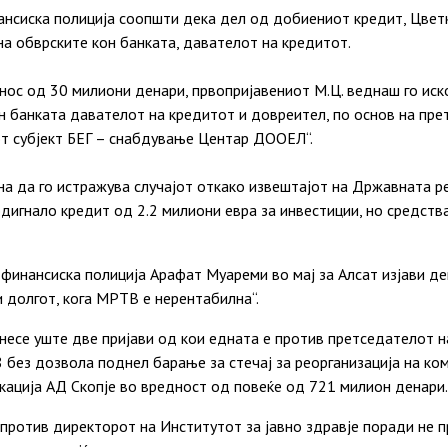
нсиска полиција соопшти дека дел од добиениот кредит, Цвет
а обврските кон банката, давателот на кредитот.
нос од 30 милиони денари, првопријавениот М.Ц. веднаш го ис
н банката давателот на кредитот и довреител, по основ на пре
т субјект БЕГ – снабдување Центар ДООЕЛ“.
а да го истражува случајот откако извештајот на Државната р
игнало кредит од 2.2 милиони евра за инвестиции, но средства
финансиска полиција Арафат Муареми во мај за Алсат изјави де
и долгот, кога МРТВ е нерентабилна“.
несе уште две пријави од кои едната е против претседателот 
 без дозвола поднел барање за стечај за реорганизација на ко
кација АД Скопје во вредност од повеќе од 721 милион денари.
 против директорот на Институтот за јавно здравје поради не п