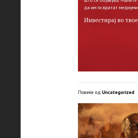
да им ги вратат медиуми
Инвестирај во твое
Повеќе од
Uncategorized