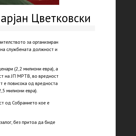
Марјан Цветковски
нителството за организиран
 на службената должност и
нари (2,2 милиони евра), а
ст на ЈП МРТВ, во вредност
от е повисока од вредноста
,5 милиони евра).
ст од Собранието кое е
залог, без притоа да биде