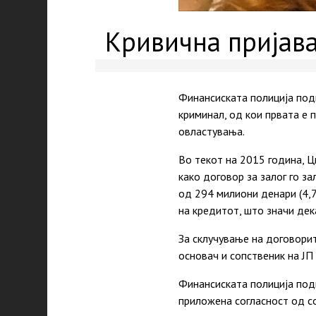
Кривична пријава
Финансиската полиција под
криминал, од кои првата е
овластувања.
Во текот на 2015 година, Ц
како договор за залог го з
од 294 милиони денари (4,7
на кредитот, што значи дек
За склучување на договорит
основач и сопственик на Ј
Финансиската полиција подн
приложена согласност од с