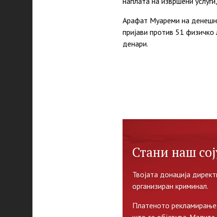
наплата на извршени услуги
Арафат Муареми на денешна
пријави против 51 физичко 
денари.
Стани наш сој
Твојата донација директ
организиран криминал.
Платеното рекламирање 
што се објавува. Малите