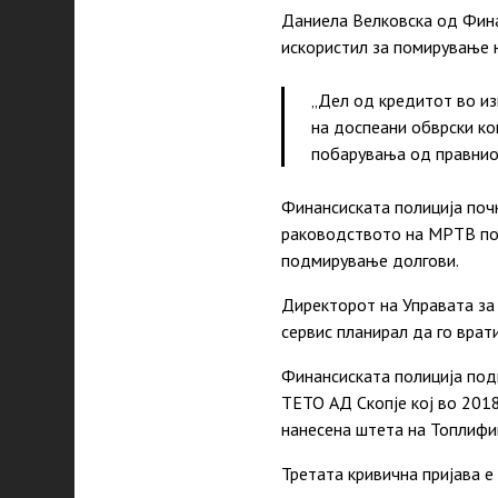
Даниела Велковска од Фина
искористил за помирување н
„Дел од кредитот во из
на доспеани обврски ко
побарувања од правнио
Финансиската полиција почн
раководството на МРТВ под
подмирување долгови.
Директорот на Управата за 
сервис планирал да го врат
Финансиската полиција под
ТЕТО АД Скопје кој во 2018
нанесена штета на Топлифи
Третата кривична пријава е