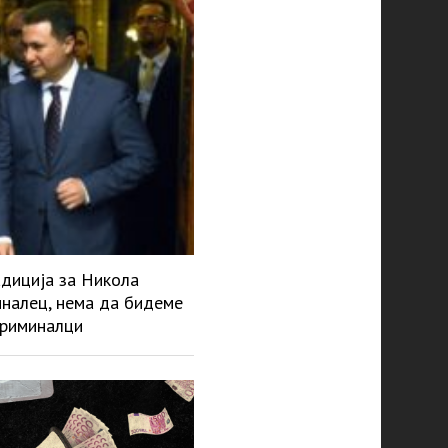
адиција за Никола
миналец, нема да бидеме
криминалци