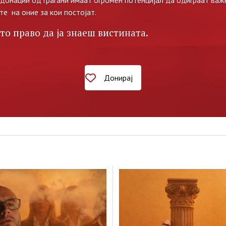
те на оние за кои постојат.
то право да ја знаеш вистината.
Донирај