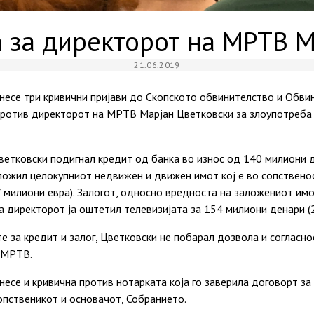
 за директорот на МРТВ 
21.06.2019
несе три кривични пријави до Скопското обвинителство и Обви
 против директорот на МРТВ Марјан Цветковски за злоупотреба
ветковски подигнал кредит од банка во износ од 140 милиони де
аложил целокупниот недвижен и движен имот кој е во сопствено
 милиони евра). Залогот, односно вредноста на заложениот им
а директорот ја оштетил телевизијата за 154 милиони денари (2
е за кредит и залог, Цветковски не побарал дозвола и согласно
П МРТВ.
есе и кривична против нотарката која го заверила договорт за 
опственикот и основачот, Собранието.