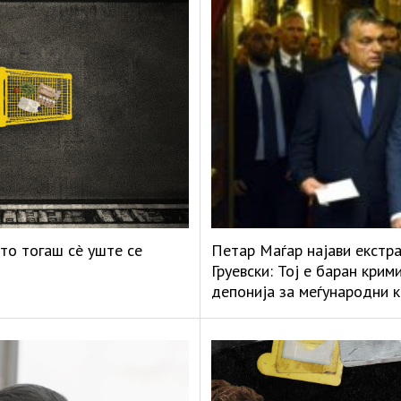
то тогаш сè уште се
Петар Маѓар најави екстр
Груевски: Тој е баран кри
депонија за меѓународни 