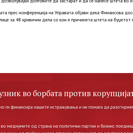
, дозволувајќи долговите да застарат и да се нанесе штета во 
та прес-конференција на Управата објави дека Финансова дос
лице за 48 кривични дела со кои е причинета штета на буџетот
узник во борбата против корупцијат
но ги финансира нашите истражувања и ни помага да разоткрием
во медиумите од страна на политички партии и бизнис поединц
 донации од граѓани имаат огромен потенцијал да одиграат важ