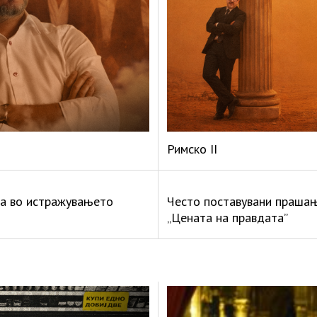
Римско II
а во истражувањето
Често поставувани праша
„Цената на правдата”