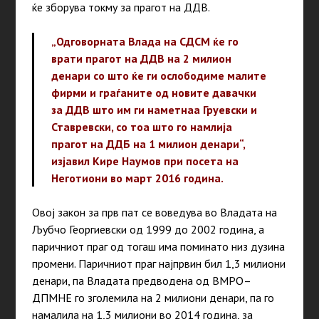
ќе зборува токму за прагот на ДДВ.
„Одговорната Влада на СДСМ ќе го
врати прагот на ДДВ на 2 милион
денари со што ќе ги ослободиме малите
фирми и граѓаните од новите давачки
за ДДВ што им ги наметнаа Груевски и
Ставревски, со тоа што го намлија
прагот на ДДБ на 1 милион денари“,
изјавил Кире Наумов при посета на
Неготиони во март 2016 година.
Овој закон за прв пат се воведува во Владата на
Љубчо Георгиевски од 1999 до 2002 година, а
паричниот праг од тогаш има поминато низ дузина
промени. Паричниот праг најпрвин бил 1,3 милиони
денари, па Владата предводена од ВМРО–
ДПМНЕ го зголемила на 2 милиони денари, па го
намалила на 1,3 милиони во 2014 година, за