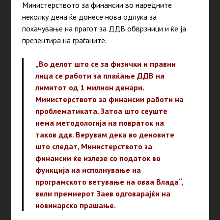
Министерството за финансии во наредните
неколку дена ќе донесе нова одлука за
покачување на прагот за ДДВ обврзници и ќе ја
презентира на граѓаните.
„Во делот што се за физички и правни
лица се работи за плаќање ДДВ на
лимитот од 1 милион денари.
Министерството за финансии работи на
проблематиката. Затоа што сеуште
нема методологија на повраток на
таков ддв. Верувам дека во деновите
што следат, Министерството за
финансии ќе излезе со податок во
функција на исполнување на
програмското ветување на оваа Влада“,
вели премиерот Заев одговарајќи на
новинарско прашање.