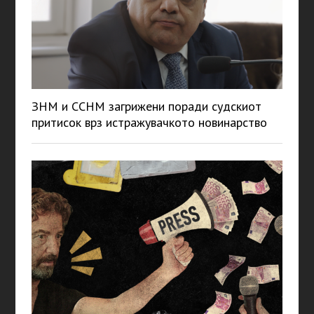
ЗНМ и ССНМ загрижени поради судскиот
притисок врз истражувачкото новинарство