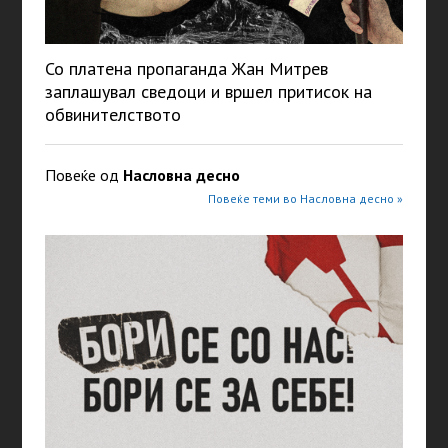
Со платена пропаганда Жан Митрев
заплашувал сведоци и вршел притисок на
обвинителството
Повеќе од
Насловна десно
Повеќе теми во Насловна десно »