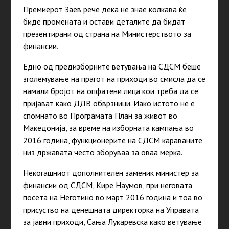
Премиерот Заев рече дека не знае колкава ќе
биде промената и остави деталите да бидат
презентирани од страна на Министерството за
финансии.
Едно од предизборните ветувања на СДСМ беше
зголемување на прагот на приходи во смисла да се
намали бројот на опфатени лица кои треба да се
пријават како ДДВ обврзници. Иако истото не е
спомнато во Програмата План за живот во
Македонија, за време на изборната кампања во
2016 година, функционерите на СДСМ караваните
низ државата често зборуваа за оваа мерка.
Некогашниот дополнителен заменик министер за
финансии од СДСМ, Кире Наумов, при неговата
посета на Неготино во март 2016 година и тоа во
присуство на денешната директорка на Управата
за јавни приходи, Сања Лукаревска како ветување