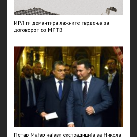
ИРЛ ги демантира лажните тврдења за
договорот со МРТВ
Петар Маѓар најави екстрадиција за Никола