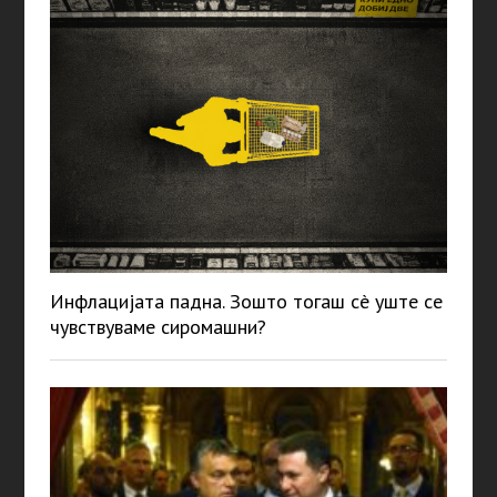
Инфлацијата падна. Зошто тогаш сè уште се
чувствуваме сиромашни?