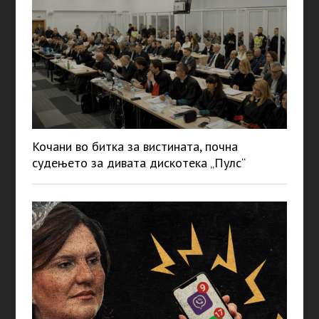
Кочани во битка за вистината, почна
судењето за дивата дискотека „Пулс“