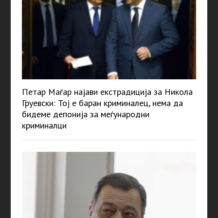
Петар Маѓар најави екстрадиција за Никола
Груевски: Тој е баран криминалец, нема да
бидеме депонија за меѓународни
криминалци