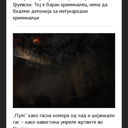
Груевски: Тој е баран криминалец, нема да
бидеме депонија за меѓународни
криминалци
„Пулс“ како гасна комора од чад и цијаниден
гас – како навистина умреле жртвите во