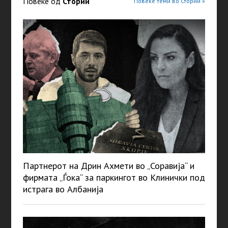
Повеќе од
Стории
Повеќе теми во Стории »
Партнерот на Дрин Ахмети во „Соравија“ и
фирмата „Ѓока“ за паркингот во Клинички под
истрага во Албанија