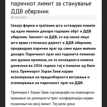
паричнот лимит за станување
ДДВ обврзник
09.10.2019
Секоја фирма и граѓанин што остварува повеќе
од еден милион денари годишен обрт е ДДВ
обврзник. Законот за ДДВ, со кој секое лице
што врши стопанска дејност е ДДВ обврзник,
предвидува паричен праг од само еден милион
денари. Паричниот праг низ годините поминал
низ дузина промени, но со последната измена
донесена во 2016 година тој е понизок од било
кога. Премиорот Зоран Заев најави
исполнување на предизборното ветување и
зголемување на паричниот праг на ДДВ.
Премиерот Зоран Заев одговарајќи на новинарско
прашање на денешната прес конференција најави
подигање на овој лимит. Тој вели дека