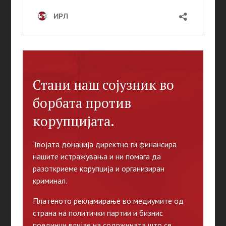
Стани наш сојузник во
борбата против
корупцијата.
Твојата донација директно ги финансира
нашите истражувања и ни помага да
разоткриеме корупција и организиран
криминал.
Платеното рекламирање во медиумите од
страна на политички партии и бизнис
поединци влијае на содржината што се