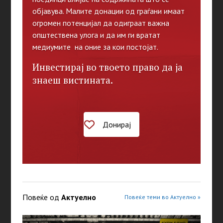
објавува. Малите донации од граѓани имаат
огромен потенцијал да одиграат важна
општествена улога и да им ги вратат
медиумите на оние за кои постојат.
Инвестирај во твоето право да ја
знаеш вистината.
Донирај
Повеќе од
Актуелно
Повеќе теми во Актуелно »