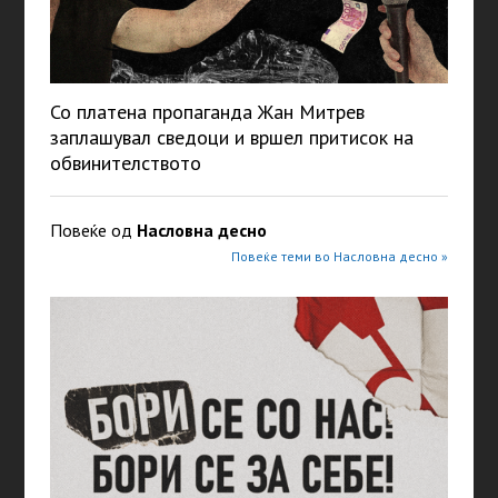
Со платена пропаганда Жан Митрев
заплашувал сведоци и вршел притисок на
обвинителството
Повеќе од
Насловна десно
Повеќе теми во Насловна десно »