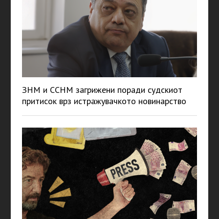
ЗНМ и ССНМ загрижени поради судскиот
притисок врз истражувачкото новинарство