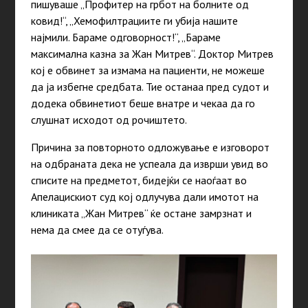
пишуваше „Профитер на грбот на болните од
ковид!“, „Хемофилтрациите ги убија нашите
најмили. Бараме одговорност!“, „Бараме
максимална казна за Жан Митрев“. Доктор Митрев
кој е обвинет за измама на пациенти, не можеше
да ја избегне средбата. Тие останаа пред судот и
додека обвинетиот беше внатре и чекаа да го
слушнат исходот од рочиштето.
Причина за повторното одложување е изговорот
на одбраната дека не успеала да изврши увид во
списите на предметот, бидејќи се наоѓаат во
Апелацискиот суд кој одлучува дали имотот на
клиниката „Жан Митрев“ ќе остане замрзнат и
нема да смее да се отуѓува.