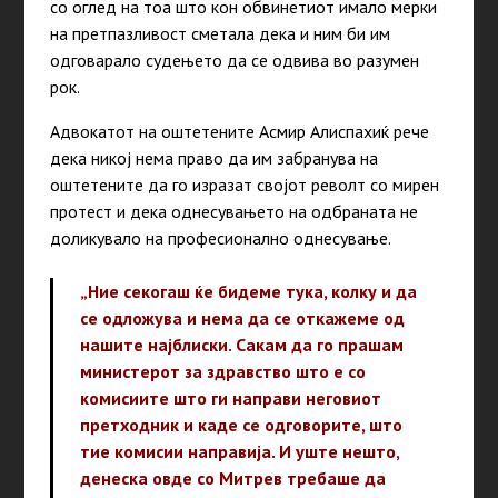
со оглед на тоа што кон обвинетиот имало мерки
на претпазливост сметала дека и ним би им
одговарало судењето да се одвива во разумен
рок.
Адвокатот на оштетените Асмир Алиспахиќ рече
дека никој нема право да им забранува на
оштетените да го изразат својот револт со мирен
протест и дека однесувањето на одбраната не
доликувало на професионално однесување.
„Ние секогаш ќе бидеме тука, колку и да
се одложува и нема да се откажеме од
нашите најблиски. Сакам да го прашам
министерот за здравство што е со
комисиите што ги направи неговиот
претходник и каде се одговорите, што
тие комисии направија. И уште нешто,
денеска овде со Митрев требаше да