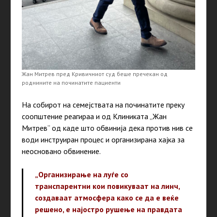
Жан Митрев пред Кривичниот суд беше пречекан од
роднините на починатите пациенти
На собирот на семејствата на починатите преку
соопштение реагираа и од Клиниката „Жан
Митрев“ од каде што обвинија дека против нив се
води инструиран процес и организирана хајка за
неосновано обвинение.
„Организирање на луѓе со
транспарентни кои повикуваат на линч,
создаваат атмосфера како се да е веќе
решено, е најостро рушење на правдата