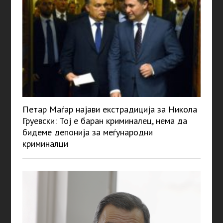
Петар Маѓар најави екстрадиција за Никола
Груевски: Тој е баран криминалец, нема да
бидеме депонија за меѓународни
криминалци