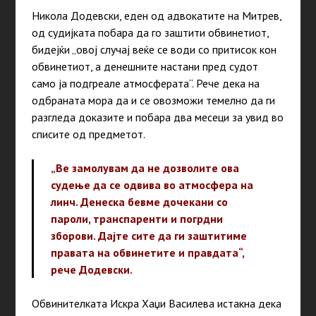
Никола Додевски, еден од адвокатите на Митрев,
од судијката побара да го заштити обвинетиот,
бидејќи „овој случај веќе се води со притисок кон
обвинетиот, а денешните настани пред судот
само ја подгреале атмосферата“. Рече дека на
одбраната мора да и се овозможи темелно да ги
разгледа доказите и побара два месеци за увид во
списите од предметот.
„Ве замолувам да не дозволите ова
судење да се одвива во атмосфера на
линч. Денеска бевме дочекани со
пароли, транспаренти и погрдни
зборови. Дајте сите да ги заштитиме
правата на обвинетите и правдата“,
рече Додевски.
Обвинителката Искра Хаџи Василева истакна дека