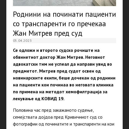
Роднини на починати пациенти
со транспаренти го пречекаа
Жан Митрев пред суд
05.04.2023
Се одложи и второто судско рочиште на
обвинетиот доктор Жан Митрев. Неговиот
адвокатски тим не успеал да направи увид во
предметот. Митрев пред судот освен од
новинарските екипи, беше дочекан од роднини
на пациенти кои починаа во неговата клиника
по примена на методот хемофилтрација за
лекување од КОВИД 19.
Половина час пред закажаното судење,
семејствата дојдоа пред Кривичниот суд со
фотографии од починатите и транспаренти на кои