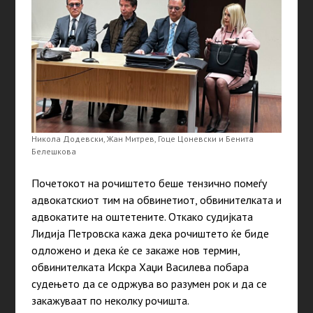
Никола Додевски, Жан Митрев, Гоце Цоневски и Бенита
Белешкова
Почетокот на рочиштето беше тензично помеѓу
адвокатскиот тим на обвинетиот, обвинителката и
адвокатите на оштетените. Откако судијката
Лидија Петровска кажа дека рочиштето ќе биде
одложено и дека ќе се закаже нов термин,
обвинителката Искра Хаџи Василева побара
судењето да се одржува во разумен рок и да се
закажуваат по неколку рочишта.