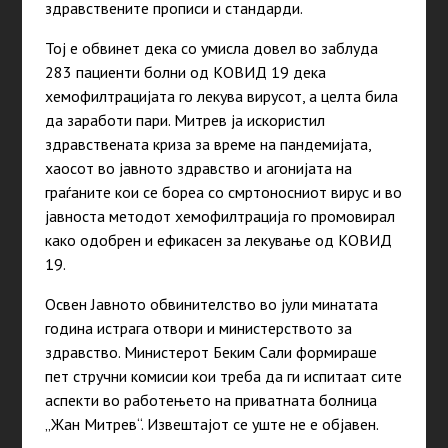
здравствените прописи и стандарди.
Тој е обвинет дека со умисла довел во заблуда
283 пациенти болни од КОВИД 19 дека
хемофилтрацијата го лекува вирусот, а целта била
да заработи пари. Митрев ја искористил
здравствената криза за време на пандемијата,
хаосот во јавното здравство и агонијата на
граѓаните кои се бореа со смртоносниот вирус и во
јавноста методот хемофилтрација го промовирал
како одобрен и ефикасен за лекување од КОВИД
19.
Освен Јавното обвинителство во јули минатата
година истрага отвори и министерството за
здравство. Министерот Беким Сали формираше
пет стручни комисии кои треба да ги испитаат сите
аспекти во работењето на приватната болница
„Жан Митрев“. Извештајот се уште не е објавен.