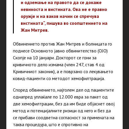
и одземање на правото да се докаже
невиноста и вистината. Ова не е правно
оружје и на ваков начин се спречува
вистината“, пишува во соопштението на
Жан Митрев.
Обвинението против Жан Митрев и болницата го
поднесе Основното јавно обвинителство (ОЈО)
Скопје на 10 јануари. Докторот се гони за
кривичното дело измама (член 247, став 4 од
Кривичниот законик), а е поврзано со лекувањето
ковид-пациенти со методот хемофилтрација.
Според обвинението, најголем дел од пациентите
однапред уплаќале по 12.000 евра за пакет од
две хемофилтрации, без да им биде објаснет овoj
метод и потенцијалните ризици од него и без да
се прибави соодветна согласност за примената на
таква процедура, што е спротивно на