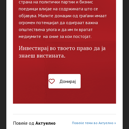
страна на политички партии и бизнис
поединци влијае на содржината што се
објавува. Малите донации од граѓани имаат
огромен потенцијал да одиграат важна
општествена улога и да им ги вратат
медиумите на оние за кои постојат.
Инвестирај во твоето право да ја
знаеш вистината.
Донирај
Повеќе од
Актуелно
Повеќе теми во Актуелно »