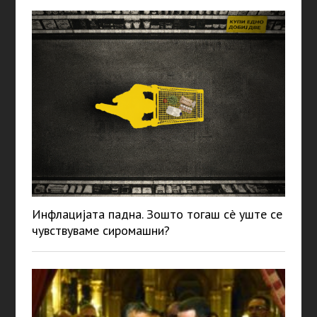
Инфлацијата падна. Зошто тогаш сè уште се
чувствуваме сиромашни?