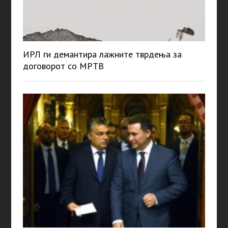
ИРЛ ги демантира лажните тврдења за
договорот со МРТВ