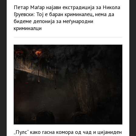
Петар Маѓар најави екстрадиција за Никола
Груевски: Тој е баран криминалец, нема да
бидеме депонија за меѓународни
криминалци
„Пулс“ како гасна комора од чад и цијаниден