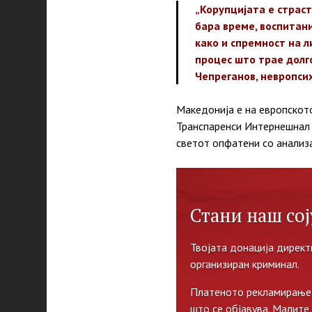
„Корупцијата е страст
бара време, воспитани
како и спремност на л
процес што трае долго
Чепреганов, невропсих
Македонија е на европското
Транспаренси Интернешнал 
светот опфатени со анализ
Стани наш сој
Твојата донација директ
организиран криминал.
Платеното рекламирање 
што се објавува. Малите