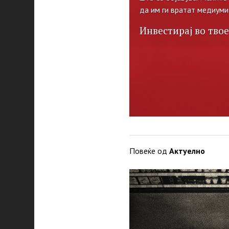
да им ги вратат медиуми
Инвестирај во твое
Повеќе од
Актуелно