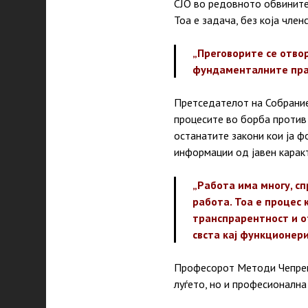
СЈО во редовното обвините
Тоа е задача, без која чле
„Преговорите се отвор
фундаменталните прав
Претседателот на Собрание
процесите во борба против 
останатите закони кои ја ф
информации од јавен каракт
„Работа има многу, сп
работа. Тоа е процес 
транспрарентност и от
свста кај функционери
Професорот Методи Чепрега
луѓето, но и професионална