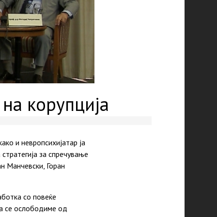
 на корупција
ако и невропсихијатар ја
 стратегија за спречување
ан Манчевски, Горан
аботка со повеќе
„да се ослободиме од