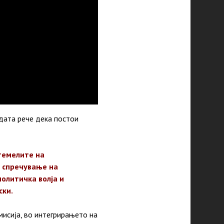
дата рече дека постои
темелите на
а спречување на
политичка волја и
ски.
мисија, во интегрирањето на