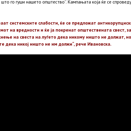
што го гуши нашето општество”. Кампањата која ќе се спровед
ваат системските слабости, ќе се предложат антикорупциск
мот на вредности и ќе ја покренат општествената свест, за
акнење на свеста на луѓето дека никому ништо не должат, но
те дека никој ништо не им должи“, рече Ивановска.