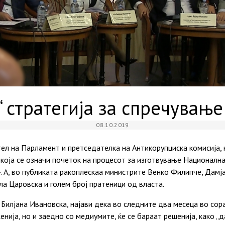
“ стратегија за спречување
08.10.2019
ел на Парламент и претседателка на Антикорупциска комисија, к
која се означи почеток на процесот за изготвување Национална
. А, во публиката ракоплескаа министрите Венко Филипче, Дамј
ла Царовска и голем број пратеници од власта.
Билјана Ивановска, најави дека во следните два месеца во сор
женија, но и заедно со медиумите, ќе се бараат решенија, како 