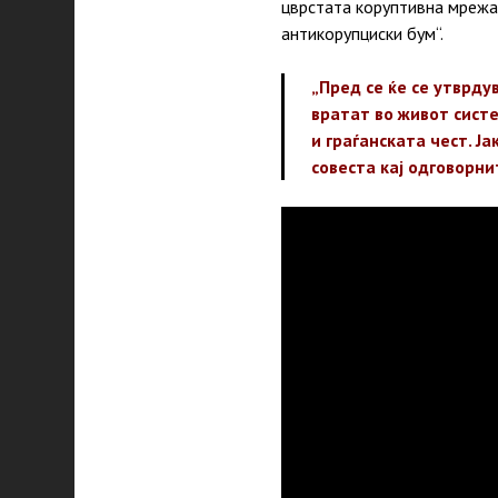
цврстата коруптивна мрежа 
антикорупциски бум“.
„Пред се ќе се утврду
вратат во живот систе
и граѓанската чест. Ј
совеста кај одговорни