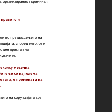
в организираниот криминал.
а правото и
оги во предводењето на
цијата, според него, се и
боден пристап на
жувачите.
неколку месечна
ботење со најголема
ботата, е промената на
.
ето на корупцијата врз