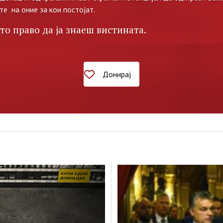
те на оние за кои постојат.
то право да ја знаеш вистината.
Донирај