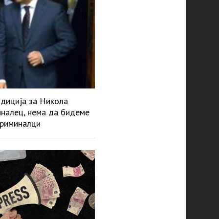
адиција за Никола
миналец, нема да бидеме
криминалци