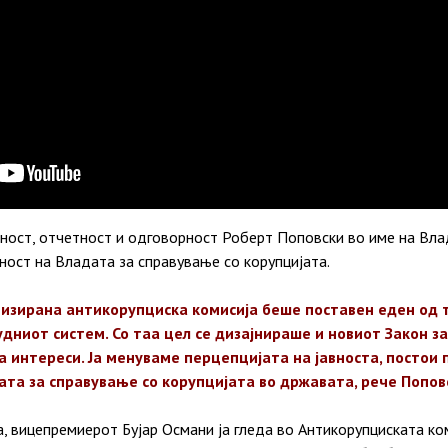
ност, отчетност и одговорност Роберт Поповски во име на Вла
ност на Владата за справување со корупцијата.
тизирана антикорупциска комисија беше поставен еден од 
дниот систем. Со таа цел се дизајнираше и новиот Закон з
а интереси. Ја менуваме перцепцијата на јавноста, постои 
ата за справување со корупцијата во државата, рече Попов
, вицепремиерот Бујар Османи ја гледа во Антикорупциската ко