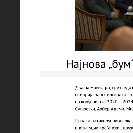
Најнова „бум
Двајца министри, претседат
отворија работилницата со 
на корупцијата 2020 – 2024
Сугарески, Арбер Адеми, Ми
Првата антикорупционерка, 
институции, граѓански здру