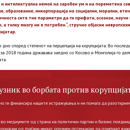
 и интелектуална немоќ на заробен ум и на пореметена со
е, образование, инкорпорација на социјални, морални, етич
ичноста сите тие параметри да ги прифати, осознае, научи 
, а толку многу ни е потребен.“, стручно објасни невропси
ијатар.
 дно според степенот на перцепција на корупцијата. Во послед
за 2018 година државава заедно со Косово и Монголија го дел
ата.
узник во борбата против корупцијат
но ги финансира нашите истражувања и ни помага да разоткрием
во медиумите од страна на политички партии и бизнис поединц
 донации од граѓани имаат огромен потенцијал да одиграат важ