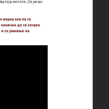
ува под мотото „Со ум во
и мерки кои ќе го
 конечно да се зачува
 и со јакнење на