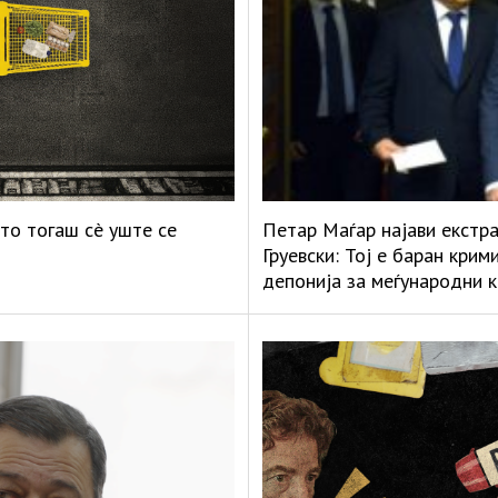
то тогаш сè уште се
Петар Маѓар најави екстр
Груевски: Тој е баран кри
депонија за меѓународни 