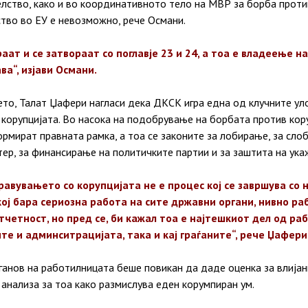
лство, како и во координативното тело на МВР за борба проти
нство во ЕУ е невозможно, рече Османи.
аат и се затвораат со поглавје 23 и 24, а тоа е владеење н
а“, изјави Османи.
то, Талат Џафери нагласи дека ДКСК игра една од клучните ул
корупцијата. Во насока на подобрување на борбата против коруп
ормират правната рамка, а тоа се законите за лобирање, за сло
ер, за финансирање на политичките партии и за заштита на ука
равувањето со корупцијата не е процес кој се завршува со 
кој бара сериозна работа на сите државни органи, нивно ра
четност, но пред се, би кажал тоа е најтешкиот дел од ра
те и админситрацијата, така и кај граѓаните“, рече Џафери
нов на работилницата беше повикан да даде оценка за влијани
 анализа за тоа како размислува еден корумпиран ум.