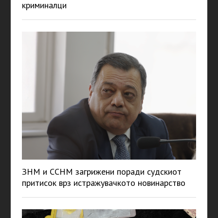
криминалци
ЗНМ и ССНМ загрижени поради судскиот
притисок врз истражувачкото новинарство