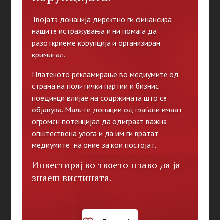
Твојата донација директно ги финансира
нашите истражувања и ни помага да
разоткриеме корупција и организиран
криминал.
Платеното рекламирање во медиумите од
страна на политички партии и бизнис
поединци влијае на содржината што се
објавува. Малите донации од граѓани имаат
огромен потенцијал да одиграат важна
општествена улога и да им ги вратат
медиумите на оние за кои постојат.
Инвестирај во твоето право да ја
знаеш вистината.