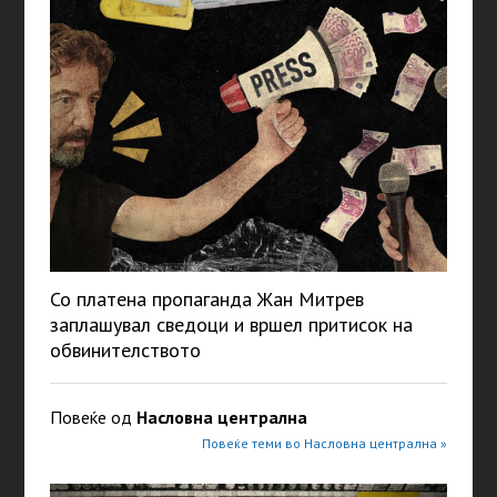
Со платена пропаганда Жан Митрев
заплашувал сведоци и вршел притисок на
обвинителството
Повеќе од
Насловна централна
Повеќе теми во Насловна централна »