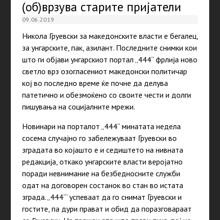
(об)врзува старите пријатели
09.06.2019
Никола Груевски за македонските власти е бегалец,
за унгарските, пак, азилант. Последните снимки кои
што ги објави унгарскиот портал „444“ фрлија ново
светло врз озогласениот македонски политичар
кој во последно време ќе почне да делува
патетично и обезмоќено со своите чести и долги
пишувања на социјалните мрежи.
Новинари на порталот „444“ минатата недела
сосема случајно го забележуваат Груевски во
зградата во којашто е и седиштето на нивната
редакција, откако унгарските власти веројатно
поради невнимание на безбедносните служби
одат на договорен состанок во стан во истата
зграда. „444’“ успеваат да го снимат Груевски и
гостите, па дури прават и обид да поразговараат