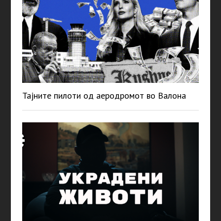
Тајните пилоти од аеродромот во Валона