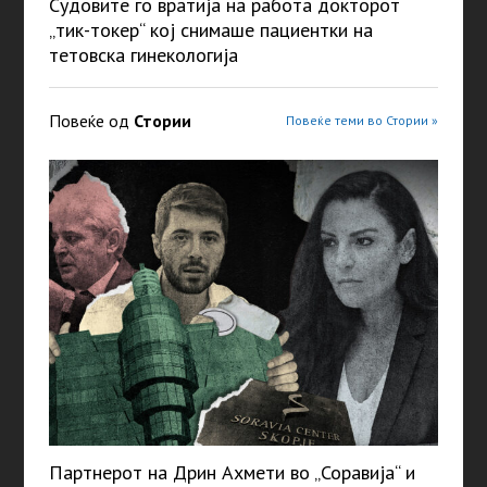
Судовите го вратија на работа докторот
„тик-токер“ кој снимаше пациентки на
тетовска гинекологија
Повеќе од
Стории
Повеќе теми во Стории »
Партнерот на Дрин Ахмети во „Соравија“ и