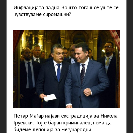
Инфлацијата падна. Зошто тогаш сè уште се
чувствуваме сиромашни?
Петар Маѓар најави екстрадиција за Никола
Груевски: Тој е баран криминалец, нема да
бидеме депонија за меѓународни