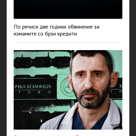
По речиси две години обвинение за
измамите со брзи кредити