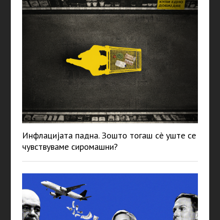
Инфлацијата падна. Зошто тогаш сè уште се
чувствуваме сиромашни?