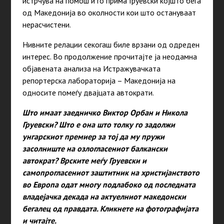
истрчува на помош и го прима Груевски којшто бега
од Македонија во околности кои што остануваат
нерасчистени.
Нивните релации секогаш биле врзани од одреден
интерес. Во продолжение прочитајте ја неодамна
објавената анализа на Истражувачката
репортерска лабораторија – Македонија на
односите помеѓу двајцата автократи.
Што имаат заедничко Виктор Орбан и Никола
Груевски? Што е она што толку го задолжи
унгарскиот премиер за тој да му пружи
засолниште на озлогласениот балкански
автократ? Врските меѓу Груевски и
самопрогласениот заштитник на христијанството
во Европа одат многу подлабоко од последната
владејачка декада на актуелниот македонски
бегалец од правдата. Кликнете на фотографијата
и читајте.