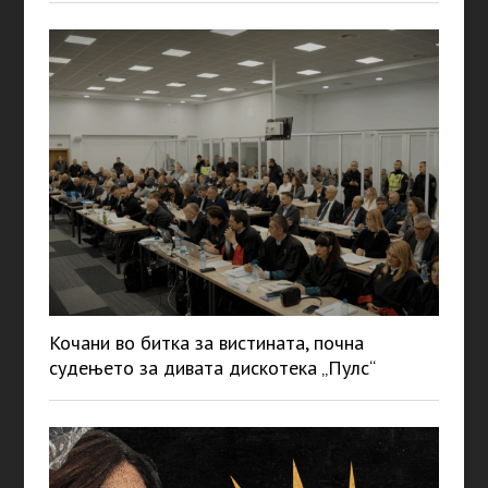
Кочани во битка за вистината, почна
судењето за дивата дискотека „Пулс“