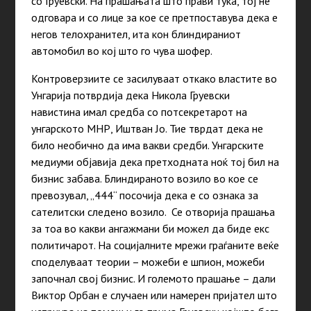
со Груевски. На прашањата што прави тука, тој не
одговара и со лице за кое се претпоставува дека е
негов телохранител, ита кон блиндираниот
автомобил во кој што го чува шофер.
Контроверзиите се засилуваат откако властите во
Унгарија потврдија дека Никола Груевски
навистина имал средба со потсекретарот на
унгарското МНР, Иштван Јо. Тие тврдат дека не
било необично да има вакви средби. Унгарските
медиуми објавија дека претходната ноќ тој бил на
бизнис забава. Блиндираното возило во кое се
превозувал, „444“ посочија дека е со ознака за
сателитски следено возило. Се отворија прашања
за тоа во какви ангажмани би можел да биде екс
политичарот. На социјалните мрежи граѓаните веќе
споделуваат теории – можеби е шпион, можеби
започнал свој бизнис. И големото прашање – дали
Виктор Орбан е случаен или намерен пријател што