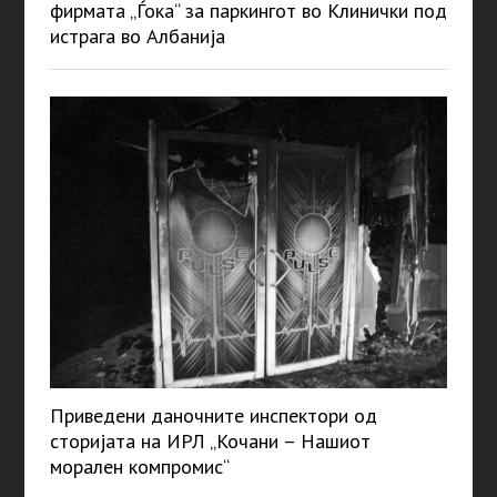
фирмата „Ѓока“ за паркингот во Клинички под
истрага во Албанија
Приведени даночните инспектори од
сторијата на ИРЛ „Кочани – Нашиот
морален компромис“