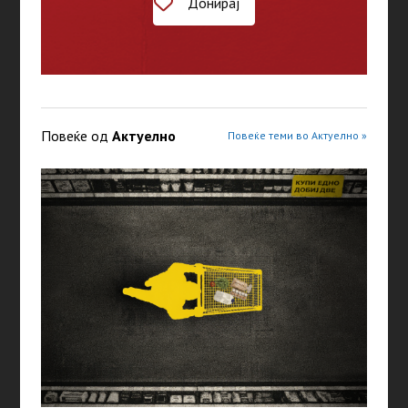
Донирај
Повеќе од
Актуелно
Повеќе теми во Актуелно »