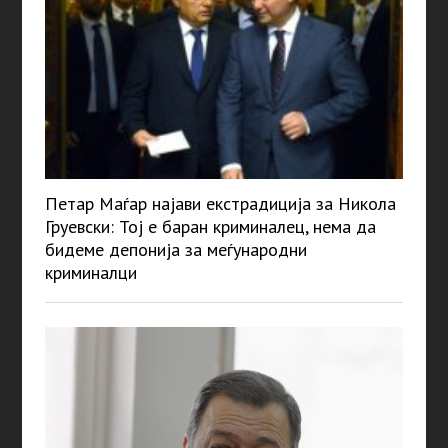
Петар Маѓар најави екстрадиција за Никола
Груевски: Тој е баран криминалец, нема да
бидеме депонија за меѓународни
криминалци