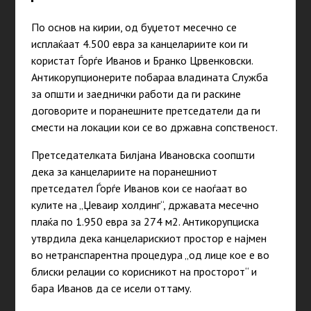
По основ на кирии, од буџетот месечно се
исплаќаат 4.500 евра за канцелариите кои ги
користат Ѓорѓе Иванов и Бранко Црвенковски.
Антикорупционерите побараа владината Служба
за општи и заеднички работи да ги раскине
договорите и поранешните претседатели да ги
смести на локации кои се во државна сопственост.
Претседателката Билјана Ивановска соопшти
дека за канцелариите на поранешниот
претседател Ѓорѓе Иванов кои се наоѓаат во
кулите на „Џеваир холдинг“, државата месечно
плаќа по 1.950 евра за 274 м2. Антикорупциска
утврдила дека канцеларискиот простор е најмен
во нетранспарентна процедура „од лице кое е во
блиски релации со корисникот на просторот“ и
бара Иванов да се исели оттаму.