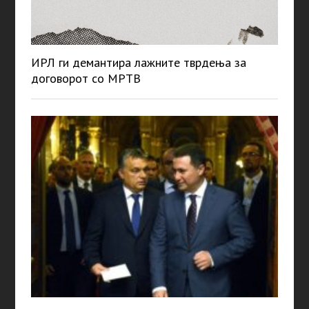
ИРЛ ги демантира лажните тврдења за
договорот со МРТВ