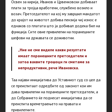
Освен за кирија, Иванов и Црвенковски добиваат
плати за тројца вработени, службено возило и
возач. Претседателот на кој му завршил мандатот
до крајот на животот добива пензија чиј износ е
еднаков со платата што ја добивал додека бил на
функција. Сите овие привилегии на поранешните
шефови на државата се доживотни.
„Ние не сме виделе какви резултати
имаат поранешните претседатели и
затоа ваквите трошоци ги сметаме за
непродуктивни, рече Ивановска.
Таа најави иницијатива до Уставниот суд со цел да
се преиспитаат одредбите од законот кои им
дава привилегии на поранешните претседатели, а
до Собранието ќе поднесат иницијатива да се
преиспита времетраењето на правата и
привилегиите.