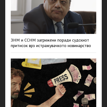
ЗНМ и ССНМ загрижени поради судскиот
притисок врз истражувачкото новинарство