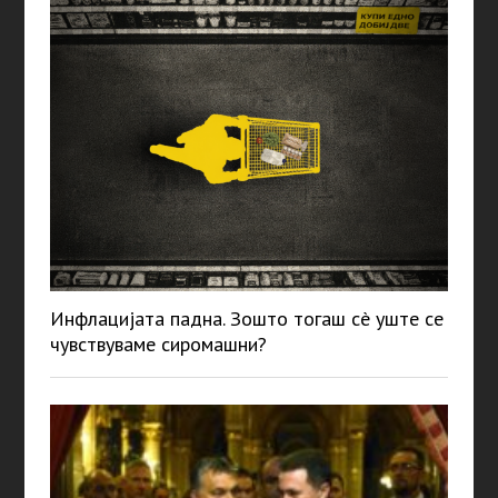
Инфлацијата падна. Зошто тогаш сè уште се
чувствуваме сиромашни?