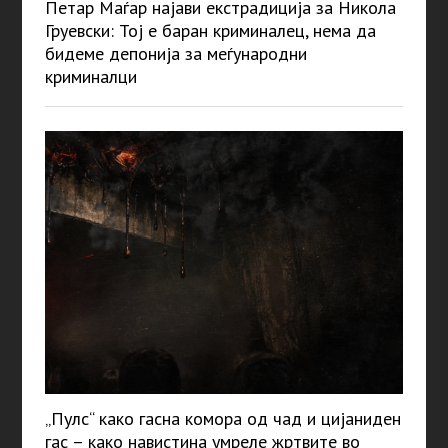
Петар Маѓар најави екстрадиција за Никола
Груевски: Тој е баран криминалец, нема да
бидеме депонија за меѓународни
криминалци
„Пулс“ како гасна комора од чад и цијаниден
гас – како навистина умреле жртвите во