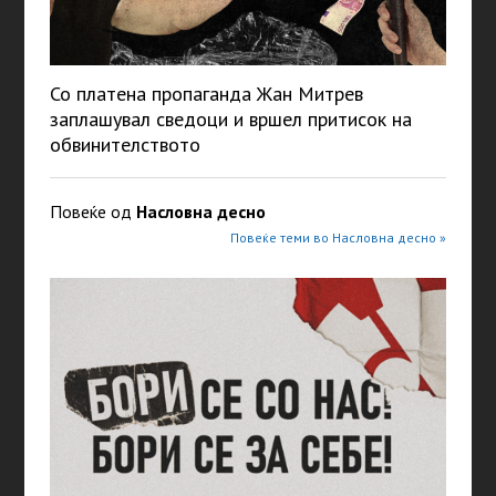
Со платена пропаганда Жан Митрев
заплашувал сведоци и вршел притисок на
обвинителството
Повеќе од
Насловна десно
Повеќе теми во Насловна десно »