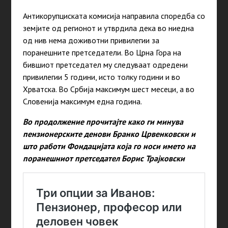
Антикорупциската комисија направила споредба со
земјите од регионот и утврдила дека во ниедна
од нив нема доживотни привилегии за
поранешните претседатели. Во Црна Гора на
бившиот претседател му следуваат одредени
привилегии 5 години, исто толку години и во
Хрватска. Во Србија максимум шест месеци, а во
Словенија максимум една година.
Во продолжение прочитајте како ги минува
пензионерските денови Бранко Црвенковски и
што работи Фондацијата која го носи името на
поранешниот претседател Борис Трајковски