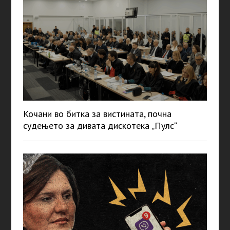
Кочани во битка за вистината, почна
судењето за дивата дискотека „Пулс“