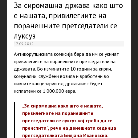
За сиромашна држава како што
е нашата, привилегиите на
поранешните претседатели се
луксуз
17.09.2019
Антикорупциската комисија бара да им се укинат
привилегиите на поранешните претседатели на
државата. Во изминатите 10 години за кирии,
комуналии, службени возила и вработени во
нивните канцеларии од државниот буџет
исплатени се 1.000.000 евра.
„За сиромашна како што е нашата,
привилегиите на поранешните
претседатели се луксуз кој треба да се
преиспита“, рече на денешната седница
претседателката Билјана Ивановска.