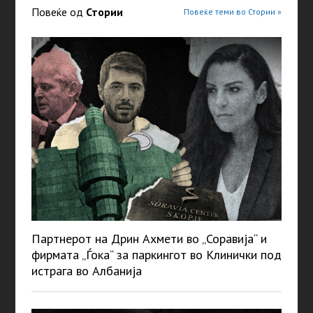
Повеќе од
Стории
Повеќе теми во Стории »
Партнерот на Дрин Ахмети во „Соравија“ и
фирмата „Ѓока“ за паркингот во Клинички под
истрага во Албанија