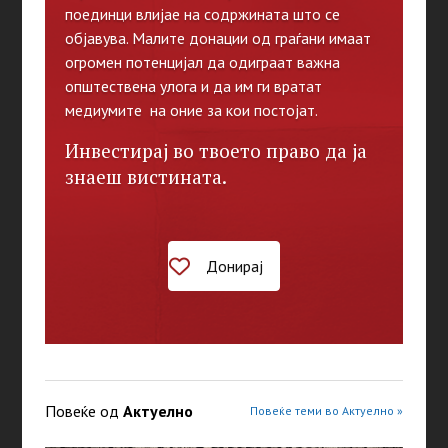
поединци влијае на содржината што се
објавува. Малите донации од граѓани имаат
огромен потенцијал да одиграат важна
општествена улога и да им ги вратат
медиумите на оние за кои постојат.
Инвестирај во твоето право да ја
знаеш вистината.
Донирај
Повеќе од
Актуелно
Повеќе теми во Актуелно »