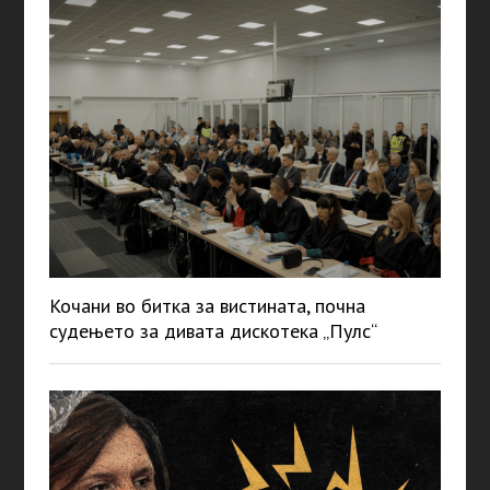
Кочани во битка за вистината, почна
судењето за дивата дискотека „Пулс“