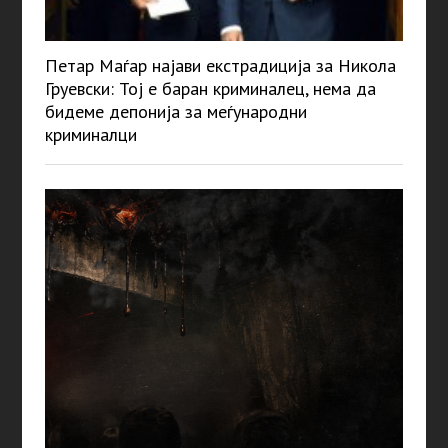
Петар Маѓар најави екстрадиција за Никола
Груевски: Тој е баран криминалец, нема да
бидеме депонија за меѓународни
криминалци