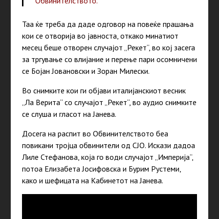
Обвинителството.
Таа ќе треба да даде одговор на повеќе прашања
кои се отворија во јавноста, откако минатиот
месец беше отворен случајот „Рекет“, во кој засега
за тргување со влијание и перење пари осомничени
се Бојан Јовановски и Зоран Милески.
Во снимките кои ги објави италијанскиот весник
„Ла Верита“ со случајот „Рекет“, во аудио снимките
се слуша и гласот на Јанева.
Досега на распит во Обвинителството беа
повикани тројца обвинители од СЈО. Искази дадоа
Лиле Стефанова, која го води случајот „Империја“,
потоа Елизабета Јосифовска и Бурим Рустеми,
како и шефицата на Кабинетот на Јанева.