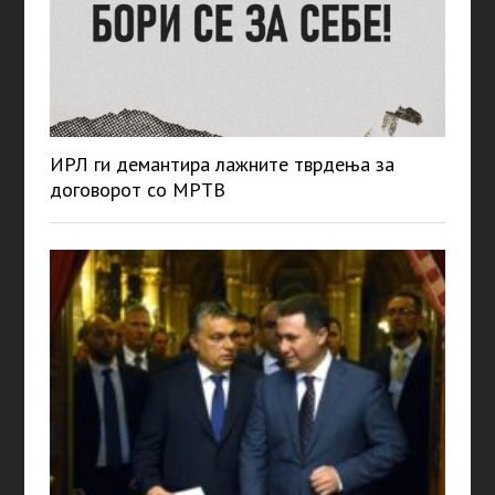
ИРЛ ги демантира лажните тврдења за
договорот со МРТВ