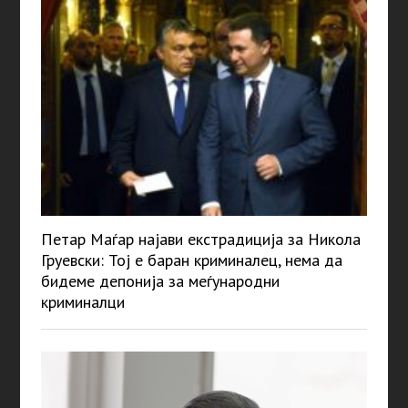
Петар Маѓар најави екстрадиција за Никола
Груевски: Тој е баран криминалец, нема да
бидеме депонија за меѓународни
криминалци