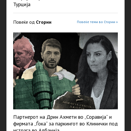
Турција
Повеќе од
Стории
Повеќе теми во Стории »
Партнерот на Дрин Ахмети во „Соравија“ и
фирмата „Ѓока“ за паркингот во Клинички под
истрага во Албанија