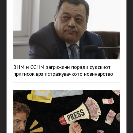
ЗНМ и ССНМ загрижени поради судскиот
притисок врз истражувачкото новинарство