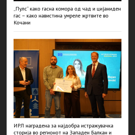
„Пулс“ како гасна комора од чад и цијаниден
гас – како навистина умреле жртвите во
Кочани
ИРЛ наградена за најдобра истражувачка
сторија во регионот на Западен Балкан и