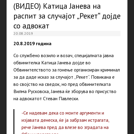
(ВИДЕО) Катица Јанева на
распит за случајот „Рекет“ дојде
со адвокат
20.08.2019
20.8.2019 година
Со службено возило и возач, специјалната јавна
обвинителка Катица Јанева дојде во
Обвинителството за гонење организиран криминал
за да даде исказ за случајот „Рекет“. Повикана е
во својство на сведок, но пред обвинителката
Вилма Русковска, Јанева ќе зборува во присуство
на адвокатот Стеван Павлески.
-Се надевам дека со моите аргументи и
изјавата денеска, ќе ја забрзам истрагата,
рече Јанева пред да влезе во зградата на