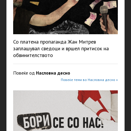
Со платена пропаганда Жан Митрев
заплашувал сведоци и вршел притисок на
обвинителството
Повеќе од
Насловна десно
Повеќе теми во Насловна десно »