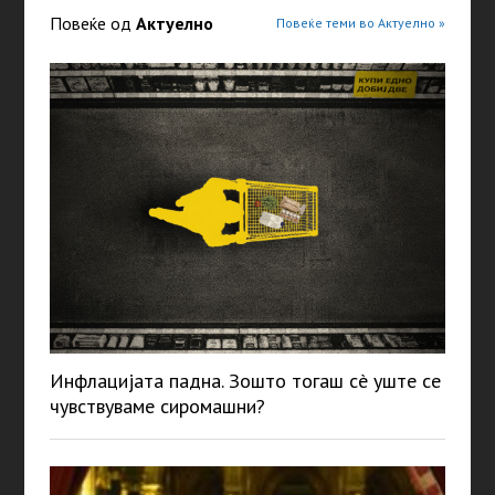
Повеќе од
Актуелно
Повеќе теми во Актуелно »
Инфлацијата падна. Зошто тогаш сè уште се
чувствуваме сиромашни?