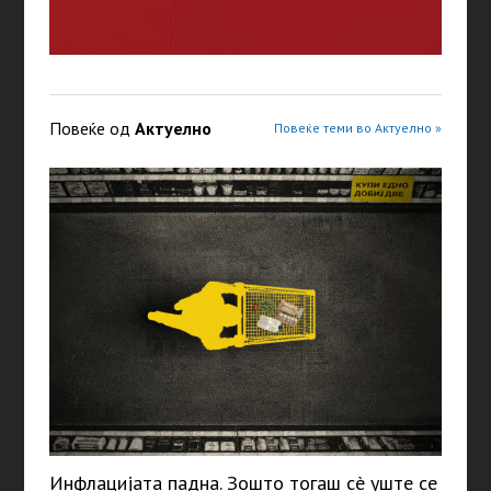
Повеќе од
Актуелно
Повеќе теми во Актуелно »
Инфлацијата падна. Зошто тогаш сè уште се