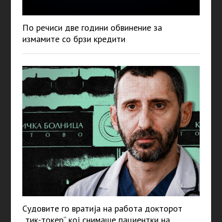
По речиси две години обвинение за
измамите со брзи кредити
Судовите го вратија на работа докторот
„тик-токер“ кој снимаше пациентки на