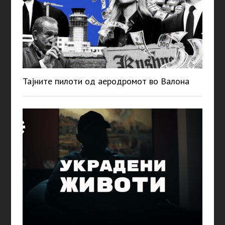
Тајните пилоти од аеродромот во Валона