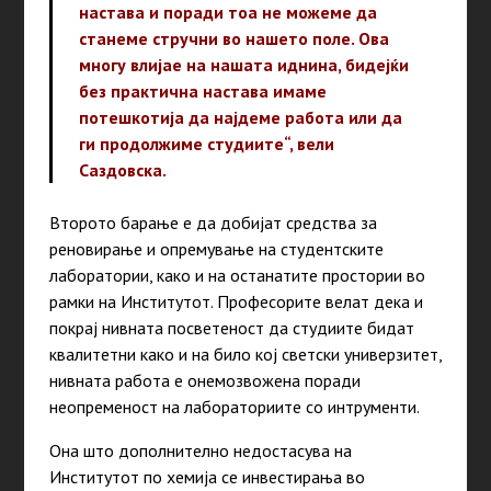
настава и поради тоа не можеме да
станеме стручни во нашето поле. Ова
многу влијае на нашата иднина, бидејќи
без практична настава имаме
потешкотија да најдеме работа или да
ги продолжиме студиите“, вели
Саздовска.
Второто барање е да добијат средства за
реновирање и опремување на студентските
лаборатории, како и на останатите простории во
рамки на Институтот. Професорите велат дека и
покрај нивната посветеност да студиите бидат
квалитетни како и на било кој светски универзитет,
нивната работа е онемозвожена поради
неопременост на лабораториите со интрументи.
Она што дополнително недостасува на
Институтот по хемија се инвестирања во