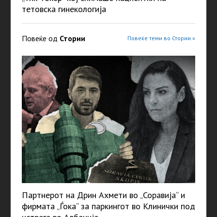
тетовска гинекологија
Повеќе од
Стории
Повеќе теми во Стории »
Партнерот на Дрин Ахмети во „Соравија“ и
фирмата „Ѓока“ за паркингот во Клинички под