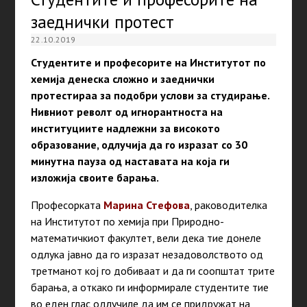
заеднички протест
22.10.2019
Студентите и професорите на Институтот по
хемија денеска сложно и заеднички
протестираа за подобри услови за студирање.
Нивниот револт од игнорантноста на
институциите надлежни за високото
образование, одлучија да го изразат со 30
минутна пауза од наставата на која ги
изложија своите барања.
Професорката
Марина Стефова
, раководителка
на Институтот по хемија при Природно-
математичкиот факултет, вели дека тие донеле
одлука јавно да го изразат незадоволството од
третманот кој го добиваат и да ги соопштат трите
барања, а откако ги информирале студентите тие
во еден глас одлучиле да им се придружат на