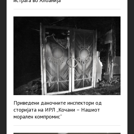
истрага во Албанија
Приведени даночните инспектори од
сторијата на ИРЛ „Кочани – Нашиот
морален компромис“