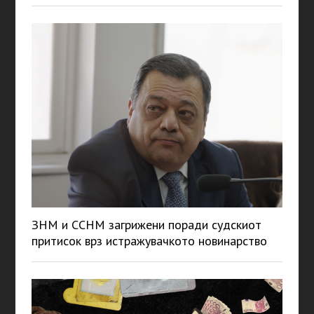
ЗНМ и ССНМ загрижени поради судскиот
притисок врз истражувачкото новинарство