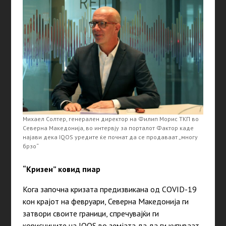
Михаeл Солтер, генерален директор на Филип Морис ТКП во
Северна Македонија, во интервју за порталот Фактор каде
најави дека IQOS уредите ќе почнат да се продаваат „многу
брзо“
“Кризен” ковид пиар
Кога започна кризата предизвикана од COVID-19
кон крајот на февруари, Северна Македонија ги
затвори своите граници, спречувајќи ги
корисниците на IQOS во земјата да да ги купуваат