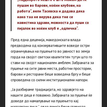
пушам во барови, ноќни клубови, на
работа“, вели Тасевска и додава дека
иако таа не верува дека тие се
навистина здрави, можноста да пуши со
пијалок во ноќен клуб е „одлична“.
Пред една деценија, македонската влада
предводена од конзервативците воведе остри
ограничувања на пушењето во јавност во земја
горда на својот светски квалитетен тутун што го
стави на својот национален амблем. Забраната за
пушење на сите јавни места, работни простории,
барови и ресторани беше воведена бргу и беше
спроведена со силни
институционални напори.
„Ја разбираме традицијата, но здравјето на
нашите деца е поважно. Забраната за пушење ќе
доведе до намалување на пушењето кај
малолетни лица “, оваа линија беше главното