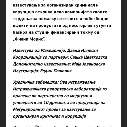
известување за организиран криминал и
корупција открива дека компанијата своите
тврдења за помалку штетните и побезбедни
ефекти на продуктите од несогорлив тутун ги
базира на студии финансирани токму од
„Филип Морис“.
Известува од Македонија: Давид Илиески
Координација со партнери: Сашка Цветковска
Дополнително известување: Маја Јовановска
Илустрација: Елдин Пашовиќ
Уредничка забелешка: Ова истражување
Истражувачката репортерска лабораторија го
правеше во партнерство со медиуми и
универзети во 10 држави, а во продукција на
Меѓународниот проект за изестување за
организиран криминал и корупција