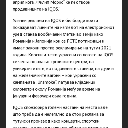
април кога „Филип Морис“ ќе ги отвори
продавниците на IQOS.“
Улични реклами на IQOS и билборди кои ги
покажуваат линиите на изгледот на електронскиот
уред станаа вообичаени глетки во земји како
Романија и Јапонија кои се FCTC потписници и
имаат закони против рекламирање на тутун 2021
година. Киосци и тезги украсени со логото на IQOS
се честа појава во трговските центри, на
универзитетите, во подземните станици, па дури и
на железничките вагони – кои украсени со
кампањата „Unsmoke“, патуваа илјадници
километри околу Романија меѓу за време на
јануари и февруари оваа година.
IQOS спонзорира големи настани на места каде
што треба да е нелегално да стои реклама за
тутунски производ како концерти, спортски
настани, а еден од нивните обиди со итрина да