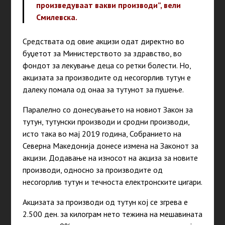
произведуваат вакви производи”, вели
Смилевска.
Средствата од овие акцизи одат директно во
буџетот за Министерството за здравство, во
фондот за лекување деца со ретки болести. Но,
акцизата за производите од несогорлив тутун е
далеку помала од онаа за тутунот за пушење.
Паралелно со донесувањето на новиот Закон за
тутун, тутунски производи и сродни производи,
исто така во мај 2019 година, Собранието на
Северна Македонија донесе измена на Законот за
акцизи. Додавање на износот на акциза за новите
производи, односно за производите од
несогорлив тутун и течноста електронските цигари.
Акцизата за производи од тутун кој се згрева е
2.500 ден. за килограм нето тежина на мешавината