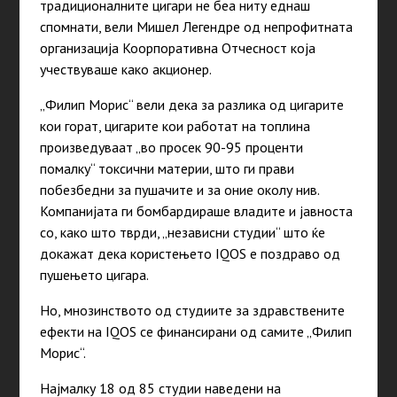
традиционалните цигари не беа ниту еднаш
спомнати, вели Мишел Легендре од непрофитната
организација Коорпоративна Отчесност која
учествуваше како
акционер.
„Филип Морис“ вели дека за разлика од цигарите
кои горат, цигарите кои работат на топлина
произведуваат „во просек 90-95 проценти
помалку“ токсични материи, што ги прави
побезбедни за пушачите и за оние околу нив.
Компанијата ги бомбардираше владите и јавноста
со, како што тврди, „независни студии“ што ќе
докажат дека користењето IQOS е поздраво од
пушењето цигара.
Но, мнозинството од студиите за здравствените
ефекти на IQOS се финансирани од самите „Филип
Морис“.
Најмалку 18 од 85 студии наведени на