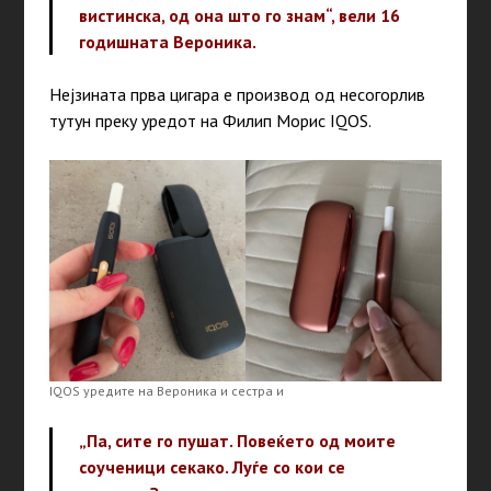
вистинска, од она што го знам“, вели 16
годишната Вероника.
Нејзината прва цигара е производ од несогорлив
тутун преку уредот на Филип Морис IQOS.
IQOS уредите на Вероника и сестра и
„Па, сите го пушат. Повеќето од моите
соученици секако. Луѓе со кои се