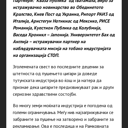
Партнери:
“Кваза публика” од Гватамала, Биро за
истражувачко новинарство во Обединетото
Кралство, Киев Пост од Украина, Рипорт РАИ3 од
Италија, Аристегуи Нотикиас од Мексико, РИСЕ
Романија, Куестион Публика од Колубмија,
Васеда Хроникл – Јапонија. Универзитетот Бах од
Англија – истражувачки партнер на
набљудувачката мисија на тобако индустријата
на организација СТОП.
Зголемената свест во последните децении за
штетноста од пушењето цигари ја доведе
тутунската индустрија во ќош и ја натера да
признае дека цигарите предизвикуваат рак и други
сериозни здравствени состојби.
Во многу земји моќната индустрија е погодена од
големи ограничувања. Меѓу нив најзагрижувачки се
забраните за пушење на затворено и забраните за
рекламирање. Ова е последица и на Рамковната