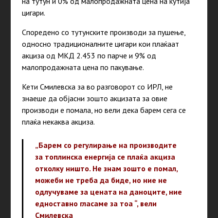
на тутун и 0% од малопродажната цена на кутија
цигари.
Споредено со тутунските производи за пушење,
односно традиционалните цигари кои плаќаат
акциза од МКД 2.453 по парче и 9% од
малопродажната цена по пакување.
Кети Смилевска за во разговорот со ИРЛ, не
знаеше да објасни зошто акцизата за овие
производи е помала, но вели дека барем сега се
плаќа некаква акциза.
„Барем со регулирање на производите
за топлинска енергија се плаќа акциза
отколку ништо. Не знам зошто е помал,
можеби не треба да биде, но ние не
одлучуваме за цената на даноците, ние
едноставно гласаме за тоа “, вели
Смилевска