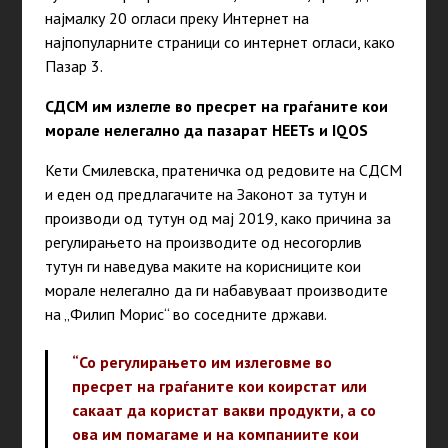
најмалку 20 огласи преку Интернет на
најпопуларните страници со интернет огласи, како
Пазар 3.
СДСМ им излегле во пресрет на граѓаните кои
морале нелегално да пазарат HEETs и IQOS
Кети Смилевска, пратеничка од редовите на СДСМ
и еден од предлагачите на Законот за тутун и
производи од тутун од мај 2019, како причина за
регулирањето на производите од несогорлив
тутун ги наведува маките на корисниците кои
морале нелегално да ги набавуваат производите
на „Филип Морис“ во соседните држави.
“Со регулирањето им излеговме во
пресрет на граѓаните кои коирстат или
сакаат да користат вакви продукти, а со
ова им помагаме и на компаниите кои