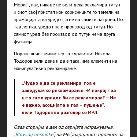
Морис“, пак, никаде не вели дека рекламира тутун
и сиот свој пристап кон корисниците го темели на
промоцијата на уредот, а не на самите патрони. По
таа логика, уредот не е производ од тутун. Но
самиот уред без производ од тутун нема друга
функција.
Поранешниот министер за здравство Никола
Тодоров вели дека и да е така, има елементи на
манипулативно рекламирање.
„Чудно е да се рекламира, тоа е
заведувачко рекламирање. -И покрај тоа
што само уредот би се рекламирал? – Не
е важно, асоцијата е таа – пушење”,
вели Тодоров во разговор со ИРЛ.
Оваа сторијиа е дел од серијата истражувања,
„
Blowing unsmoke
“, на Меѓународниот проектот за