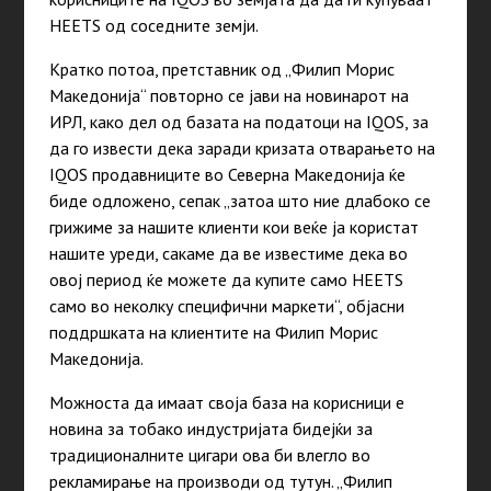
HEETS од соседните земји.
Кратко потоа, претставник од „Филип Морис
Македонија“ повторно се јави на новинарот на
ИРЛ, како дел од базата на податоци на IQOS, за
да го извести дека заради кризата отварањето на
IQOS продавниците во Северна Македонија ќе
биде одложено, сепак „затоа што ние длабоко се
грижиме за нашите клиенти кои веќе ја користат
нашите уреди, сакаме да ве известиме дека во
овој период ќе можете да купите само HEETS
само во неколку специфични маркети“, објасни
поддршката на клиентите на Филип Морис
Македонија.
Можноста да имаат своја база на корисници е
новина за тобако индустријата бидејќи за
традиционалните цигари ова би влегло во
рекламирање на производи од тутун. „Филип