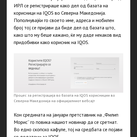
ИРЛ се регистрираше како дел од базата на
корисници на IQOS во Северна Македонија.
Пополнувајќи го своето име, адреса и мобилен
број тој се пријави да биде дел од базата што,
како што му беше кажано, ќе му даде некаков вид
придобивки како корисник на IQOS.
Процес за регистрација во базата на IQOS корисниции во
Северна Македонија на официјалниот вебсајт
Кон средината на јануари претставник на „Филип
Морис“ го повика нашиот новинар да се сретнат.
Во едно скопско кафуле, тој на средбата се појави
со додатоци за IQOS.