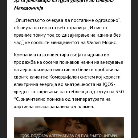
да ги рекламира на IQOS уредите во Северна
Македониија
„Општеството очекува да постапиме одговорно“,
објавува на својата веб-страница. „И ние го
правиме токму тоа со дизајнирање на иднина без
чад“, ќе соопшти менаџментот на Филип Морис.
Компанијата ја инвестира својата иднина во
продажба на сосема поинаков начин на внесување
на аеросолизиран никотин во белите дробови на
своите клиенти: Комерцијален систем кој користи
електрична енергија во внатрешноста на IQOS-
уредот за загревање на стебленца од тутун на 350
°C, значително пониска од температурата на
хартиена цигара запалена од пламен.