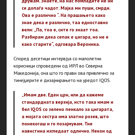
дружам. Знаете, на нас помладите не ни
се допаѓа чадот. Мајка ми пуши, смрди.
Ова е различно “. На прашањето како
знае дека е различно, таа едноставно
вели: „Па, тоа е, сите го знаат тоа.
Разбирам дека сепак е цигара, но не е
како старите“, одговара Вероника.
Според десетици интервјуа со малолетни
корисници спроведени од ИРЛ во Северна
Македонија, она што го прави ова привлечно за
тинејџерите е дизајнирањето на уредот IQOS.
„Имам две. Еден црн, или да кажеме
стандардната верзија, исто така имам и
бел IQOS со зелено пенкало за цигарата,
а мојата сестра има златно розев, што
понекогаш и го позајмувам. Тие
навистина изгледаат одлично. Некои од