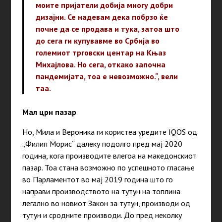
моите пријатели добија многу добри
дизајни. Се надевам дека побрзо ќе
почне да се продава и тука, затоа што
до сега ги купувавме во Србија во
големиот трговски центар на Књаз
Михајлова. Но сега, откако започна
пандемијата, тоа е невозможно.“, вели
таа.
Мал црн пазар
Но, Мила и Вероника ги користеа уредите IQOS од
„Филип Морис“ далеку подолго пред мај 2020
година, кога производите влегоа на македонскиот
пазар. Тоа стана возможно по успешното гласање
во Парламентот во мај 2019 година што го
направи производството на тутун на топлина
легално во новиот Закон за тутун, производи од
тутун и сродните производи. До пред неколку