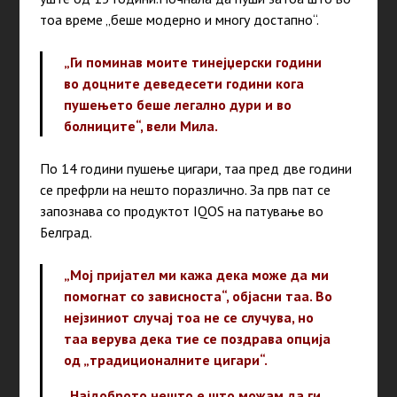
тоа време „беше модерно и многу достапно“.
„Ги поминав моите тинејџерски години
во доцните деведесети години кога
пушењето беше легално дури и во
болниците“, вели Мила.
По 14 години пушење цигари, таа пред две години
се префрли на нешто поразлично. За прв пат се
запознава со продуктот IQOS на патување во
Белград.
„Мој пријател ми кажа дека може да ми
помогнат со зависноста“, објасни таа. Во
нејзиниот случај тоа не се случува, но
таа верува дека тие се поздрава опција
од „традиционалните цигари“.
„Најдоброто нешто е што можам да ги