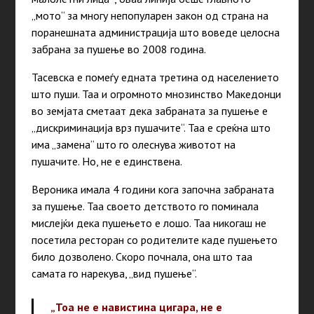
„мото“ за многу непопуларен закон од страна на
поранешната администрација што воведе целосна
забрана за пушење во 2008 година.
Тасевска е помеѓу едната третина од населението
што пуши. Таа и огромното мнозинство
Македонци
во земјата сметаат дека забраната за пушење е
„дискриминација врз пушачите“.
Таа е среќна што
има „замена“ што го олеснува животот на
пушачите. Но, не е единствена.
Вероника имала 4 години кога започна забраната
за пушење. Таа своето детството го
поминала
мислејќи дека пушењето е лошо. Таа никогаш не
посетила ресторан со родителите каде пушењето
било дозволено. Скоро почнала, она што таа
самата го нарекува, „вид пушење“.
„Тоа не е навистина цигара, не е