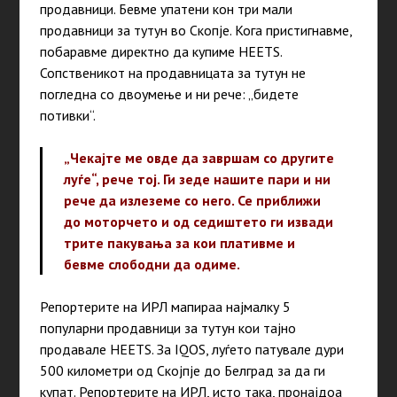
продавници. Бевме упатени кон три мали
продавници за тутун во Скопје. Кога пристигнавме,
побаравме директно да купиме HEETS.
Сопственикот на продавницата за тутун не
погледна со двоумење и ни рече: „бидете
потивки“.
„Чекајте ме овде да завршам со другите
луѓе“, рече тој. Ги зеде нашите пари и ни
рече да излеземе со него. Се приближи
до моторчето и од седиштето ги извади
трите пакувања за кои плативме и
бевме слободни да одиме.
Репортерите на ИРЛ мапираа најмалку 5
популарни продавници за тутун кои тајно
продавале HEETS. За IQOS, луѓето патувале дури
500 километри од Скојпје до Белград за да ги
купат. Репортерите на ИРЛ, исто така, пронајдоа