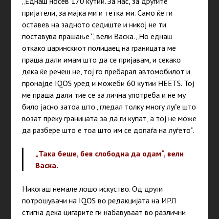
„Еднаш носев 170 кутии. За нас, за другите
пријатели, за мајка ми и тетка ми. Само ќе ги
оставев на задното седиште и никој не ти
поставува прашање “, вели Васка.
„Но еднаш
откако царинскиот полицаец на границата ме
праша дали имам што да се пријавам, и секако
дека ќе речеш не, тој го пребарал автомобилот и
пронајде IQOS уред и можеби 60 кутии HEETS. Тој
ме праша дали тие се за лична употреба и не му
било јасно затоа што „гледал толку многу луѓе што
возат преку границата за да ги купат, а тој не може
да разбере што е тоа што им се допаѓа на луѓето“.
„Така беше, бев слободна да одам“, вели
Васка.
Никогаш немале лошо искуство. Од други
потрошувачи на IQOS во редакцијата на ИРЛ
стигна дека цигарите ги набавуваат во различни