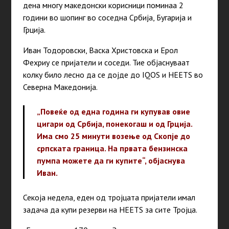
дена многу македонски корисници поминаа 2
години во шопинг во соседна Србија, Бугарија и
Грција.
Иван Тодоровски, Васка Христовска и Ерол
Фехриу се пријатели и соседи. Тие објаснуваат
колку било лесно да се дојде до IQOS и HEETS во
Северна Македонија.
„Повеќе од една година ги купував овие
цигари од Србија, понекогаш и од Грција.
Има смо 25 минути возење од Скопје до
српската граница. На првата бензинска
пумпа можете да ги купите“, објаснува
Иван.
Секоја недела, еден од тројцата пријатели имал
задача да купи резерви на HEETS за сите
Тројца.