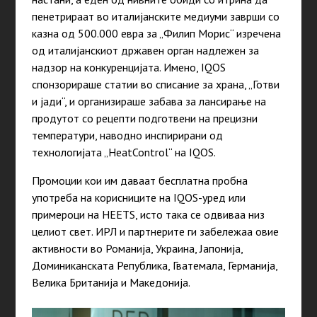
пенетрираат во италијанските медиуми заврши со
казна од 500.000 евра за „Филип Морис“ изречена
од италијанскиот државен орган надлежен за
надзор на конкуренцијата. Имено, IQOS
спонзорираше статии во списание за храна, „Готви
и јади“, и организираше забава за лансирање на
продутот со рецепти подготвени на прецизни
температури, наводно инспирирани од
технологијата „HeatControl“ на IQOS.
Промоции кои им даваат бесплатна пробна
употреба на корисниците на IQOS-уред или
примероци на HEETS, исто така се одвиваа низ
целиот свет. ИРЛ и партнерите ги забележаа овие
активности во Романија, Украина, Јапонија,
Доминиканската Република, Гватемала, Германија,
Велика Британија и Македонија.