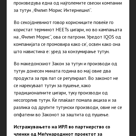
произведува една од најголемите свески компании
за тутун „Филип Морис Интернешнл“.
Во секојдневниот говор корисниците повеќе го
користат терминот HEETs цигари, но во кампањата
на „Филип Морис“, ова се патрони. Уредот IQOS од
компанијата се промовира како се’, освен како она
што навистина е: уред за конзумирање тутун.
Во македонскиот Закон за тутун и производи од
тутун донесен мината година во мај овие два
продукта за прв пат се регулираат. Во законот не
се нарекуваат тутун за пушење, како
традиционалните цигари, туку производи од
несогорлив тутун. Ќе плаќаат помала акциза и за
разлика од другите тутунски производи, овие не се
опфатени во Законот за заштита од пушење.
Истражувањето на ИРЛ во партнерство со
членки од Меѓународниот проектот за