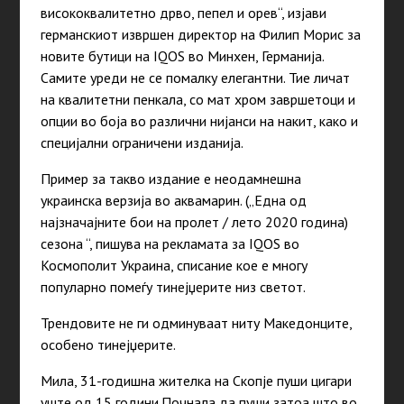
висококвалитетно дрво, пепел и орев“, изјави
германскиот извршен директор на Филип Морис за
новите бутици на IQOS во Минхен, Германија.
Самите уреди не се помалку елегантни. Тие личат
на квалитетни пенкала, со мат хром завршетоци и
опции во боја во различни нијанси на накит, како и
специјални ограничени изданија.
Пример за такво издание е неодамнешна
украинска верзија во аквамарин. („Една од
најзначајните бои на пролет / лето 2020 година)
сезона “, пишува на рекламата за IQOS во
Космополит Украина, списание кое е многу
популарно помеѓу тинејџерите низ светот.
Трендовите не ги одминуваат ниту Македонците,
особено тинејџерите.
Мила, 31-годишна жителка на Скопје пуши цигари
уште од 15 години.Почнала да пуши затоа што во