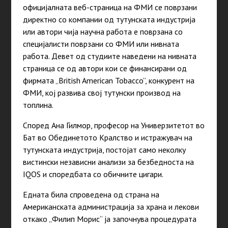
официјалната веб-страница на ФМИ се
поврзани
директно со компании од тутунската индустрија
или автори чија научна работа е
поврзана со
специјалисти поврзани со ФМИ или нивната
работа. Девет од студиите наведени на нивната
страница се од автори кои се финансирани од
фирмата „British American Tobacco”, конкурент на
ФМИ, кој развива свој тутунски производ на
топлина.
Според Ана Гилмор, професор на Универзитетот во
Бат во Обединетото Кралство и истражувач на
тутунската индустрија, постојат само неколку
вистински независни анализи за безбедноста на
IQOS и споредбата со обичните цигари.
Едната била спроведена од страна на
Американската администрација за храна и лекови
откако „Филип Морис“ ја започнува процедурата