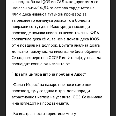
за продажба на IQOS во САД како „производ со
намален ризик“. ФДА го отфрла тврдењето на
ФМИ дека нивниот тутунски производ за
загревање го намалува ризикот од болести
поврзани со тутунот. Иако уредот може да
произведе помали нивоа на некои токсини, ФДА
соопштиле дека сè уште нема докази дека IQOS-
от е поздрав на долг рок. Другата анализа доаѓа
до истиот заклучок, но никогаш не била објавена.
Сепак, партнерот на OCCRP во Италија, успеаа да
пронајдат копија од извештајот.
“Првата цигара што ја пробав е Ајкос”
„Филип Морис“ на пазарот не носи само нов
производ, туку создава и трендови поради
атрактивниот изглед на уредите IQOS. Се внимава
и на изгледот на продавницата.
„Во внатрешноста користиме многу