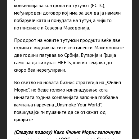
конвенција за контрола на тутунот (FCTC),
меѓународен договор кој има за цел да ја намали
побарувачката и понудата на тутун, а чијшто
потписник е и Северна Македонија.
Продорот на новите тутунски продукти веќе две
години е видлив на сите континенти. Македонците
две години патуваа во Србија, Бугарија и Грција
само за да си купат HEETs, кои во земјава до
скоро беа нерегулирани.
Во светло на новата бизнис стратегија на „Филип
Морис“, не беше големо изненадување кога
минатата година компанијата започна глобална
кампања наречена „Unsmoke Your World“,
повикувајќи ги пушачите да се откажат од
цигарите.
(Следува подолу) Како Филип Морис започнува