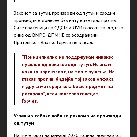
Законот за тутун
,
производи од тутун и сродни
производи е донесен без ниту еден глас против.
Сите пратеници на СДСМ и ДУИ гласаат за, додека
оние од ВМРО-ДПМНЕ се воздражани.
Пратеникот Влатко Ѓорчев не гласал.
“Принципиелно не поддржувам никакво
пушење од никаков вид тутун. Не знам
како го нарекуваат, но тоа е пушење. Не
гласав против, бидејќи тој закон опфаќа
и друга материја која беше предмет на
расправа”, вели конзервативецот
Ѓорчев.
Успешно тобако лоби за реклама на производи
од тутун
На почетокот на јануари 2020 година, новинар од