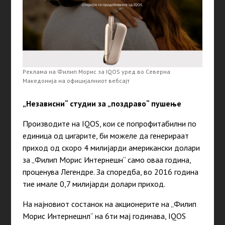
Реклама на Филип Морис за IQOS уред во Северна
Македонија на официјалниот вебсајт
„Независни“ студии за „поздраво“ пушење
Производите на IQOS, кои се попрофитабилни по
единица од цигарите, би можеле да генерираат
приход од скоро 4 милијарди американски долари
за „Филип Морис Интернешн“ само оваа година,
проценува Легендре. За споредба, во 2016 година
тие имале 0,7 милијарди долари приход.
На најновиот состанок на акционерите на „Филип
Морис Интернешнл“ на 6ти мај годинава, IQOS