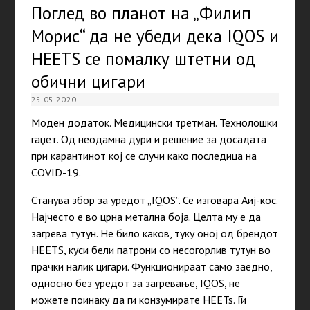
Поглед во планот на „Филип
Морис“ да не убеди дека IQOS и
HEETS се помалку штетни од
обични цигари
25.05.2020
Моден додаток. Медицински третман. Технолошки
гаџет. Од неодамна дури и решение за досадата
при карантинот кој се случи како последица на
COVID-19.
Станува збор за уредот „IQOS”. Се изговара Аиј-кос.
Најчесто е во црна метална боја. Целта му е да
загрева тутун. Не било каков, туку оној од брендот
HEETS, куси бели патрони со несогорлив тутун во
прачки налик цигари. Функционираат само заедно,
односно без уредот за загревање, IQOS, не
можете поинаку да ги конзумирате HEETs. Ги