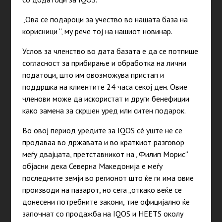
„Ова се подароци за учество во нашата база на
корисници “, му рече тој на нашиот новинар.
Услов за членство во дата базата е да се потпише
согласност за прибирање и обработка на лични
податоци, што им овозможува пристап и
поддршка на клиентите 24 часа секој ден. Овие
членови може да искористат и други бенефиции
како замена за скршен уред или ситен подарок.
Во овој период уредите за IQOS сè уште не се
продаваа во државата и во краткиот разговор
меѓу двајцата, претставникот на „Филип Морис“
објасни дека Северна Македонија е меѓу
последните земји во регионот што ќе ги има овие
производи на пазарот, но сега „откако веќе се
донесени потребните закони, тие официјално ќе
започнат со продажба на IQOS и HEETS околу