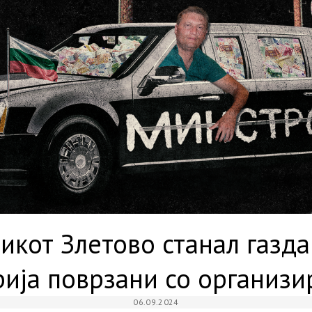
кот Злетово станал газда
рија поврзани со организ
06.09.2024