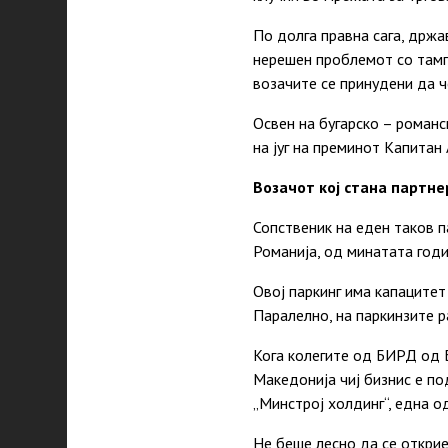
По долга правна сага, држа
нерешен проблемот со тампо
возачите се принудени да ч
Освен на бугарско – романск
на југ на преминот Капитан
Возачот кој стана партне
Сопственик на еден таков па
Романија, од минатата год
Овој паркинг има капацитет
Паралелно, на паркинзите р
Кога колегите од БИРД од Б
Македонија чиј бизнис е по
„Минстрој холдинг“, една о
Не беше лесно да се открие