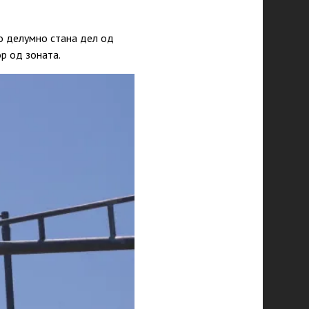
мо делумно стана дел од
р од зоната.