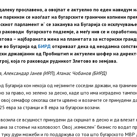
далеку прославено, а овојпат е актуелно по еден навидум н
 паркинзи се наоѓаат на бугарските гранични копнени пре
киот парламент и` се заканува на Бугарија со исклучување
 раководи бугарското подземје, а меѓу нив се и соработни
атова – најбараната жена на планетата за историски гран
е во Бугарија од
БИРД
откриваат дека од неодамна сопстве
ски државјанин од Пробиштип и актуелен шофер на директ
рој, која го раководи рудникот Злетово во земјава.
, Александар Јанев (ИРЛ), Атанас Чобанов (БИРД)
д Бугарија кон некоја од нејзините соседни држави, на граничн
о за право, но зелено за десно, каде што има изградено тампон
 овој семафор секогаш свети црвено и возачите се принудени да
25 евра за странци и 8 евра за бугарски возачи.
возила се всушност принудени да скршнат в десно и да влезат 
рана за стоење на коловозот. Овој „измислен“ бизнис го водат п
, туку дури можеби и го поддржува со тоа што бугарското МВР