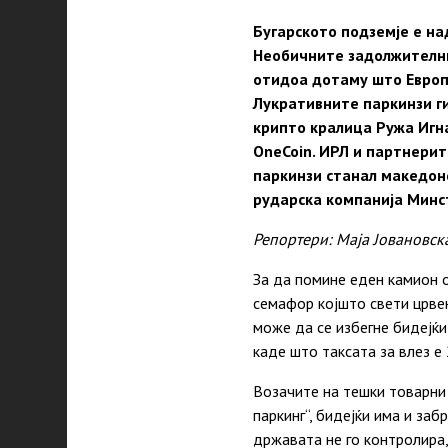
Бугарското подземје е на
Необичните задолжителни
отидоа дотаму што Европс
Лукративните паркинзи ги
крипто кралица Ружа Игн
OneCoin. ИРЛ и партнерит
паркинзи станал македон
рударска компанија Минст
Репортери: Maja Јовановска
За да помине еден камион о
семафор којшто свети црвен
може да се избегне бидејќи
каде што таксата за влез е 
Возачите на тешки товарни 
паркинг“, бидејќи има и заб
државата не го контролира