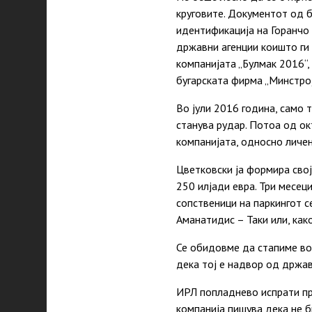
круговите. Документот од б
идентификација на Горанчо
државни агенции коишто ги 
компанијата „Булмак 2016“,
бугарската фирма „Минстрој
Во јули 2016 година, само 
станува рудар. Потоа од ок
компанијата, односно личен
Цветковски ја формира свој
250 илјади евра. Три месец
сопственици на паркингот с
Аманатидис – Таки или, как
Се обидовме да стапиме во 
дека тој е надвор од држав
ИРЛ попладнево испрати пр
компанија пишува дека не 