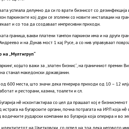
вата успеала делумно да си го врати бизнисот со дезинфекција 
н паркинзите кој дури се зголеми со новите инсталации на гр
екаат и со тоа да создаваат импресивни приходи.
ата граница, вакви платени тампон паркинзи има и на други гран
 Андреево и на Дунав мост 1 кај Русе, а со нив управуваат повр
р на „Мултигруп“
ркинг, којшто важи за „златен бизнис“, на граничниот премин Ви
ина станал македонски државјанин.
 од 600 места, што значи дека генерира приходи од 10 – 12 илј
аботат и ресторани, казина, тоалети и сл.
угарија нѐ исконтактираа со цел да прашаат кој е бизнисменот
д истрага на бугарските органи, почна потрагата на ИРЛ која нѐ
д водечките рударски компании во Бугарија која оперира и во зе
 идентитетот на Цветковски, со оглед на тоа дека неговото им