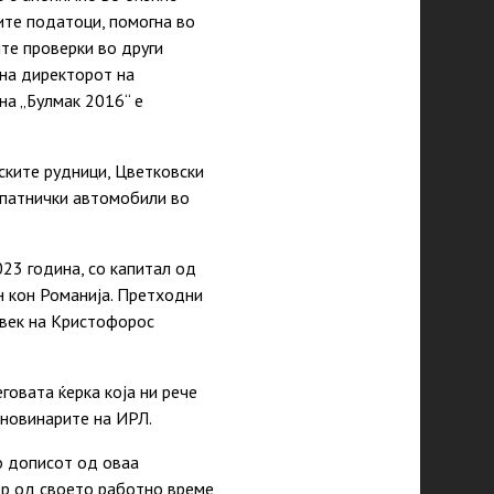
ите податоци, помогна во
те проверки во други
 на директорот на
на „Булмак 2016“ е
ските рудници, Цветковски
а патнички автомобили во
023 година, со капитал од
ин кон Романија. Претходни
овек на Кристофорос
говата ќерка која ни рече
 новинарите на ИРЛ.
о дописот од оваа
ор од своето работно време