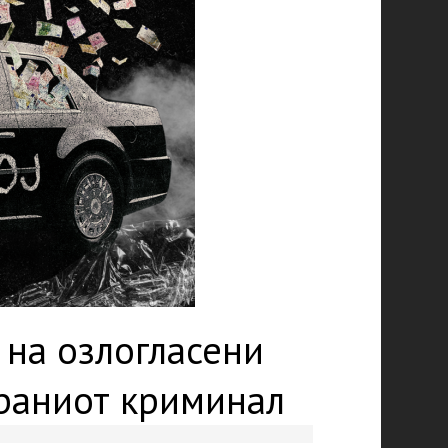
 на озлогласени
ираниот криминал