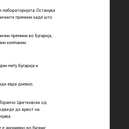
и лабораторијата. Останува
аничните премини каде што
ични премини во Бугарија,
зани компании.
дин меѓу Бугарија и
ади евра дневно.
 Горанчо Цветковски од
 одведе до врвот на
мјава.
е е анонимно во бизнис