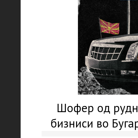
Шофер од рудни
бизниси во Буга