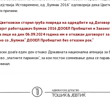
дејствија. Истовремено, од „Булмак 2016“ одговорија дека Цве
и причини.
Цветковски сторил груба повреда на одредбите од Договор
својот работодавач Булмак 2016 ДООЕЛ Пробиштип и Законот
а лице на ден 06.09.2024 година им е откажан договорот з
но со „Булмак“ ДООЕЛ Пробиштип без отказен рок.“
ски доаѓа еден ден откако Државната национална агенција за 
 во „златните паркинзи“, за кои постои сомневање дека се парав
минал.