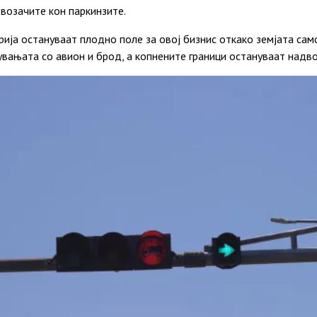
возачите кон паркинзите.
рија остануваат плодно поле за овој бизнис откако земјата са
увањата со авион и брод, а копнените граници остануваат надво