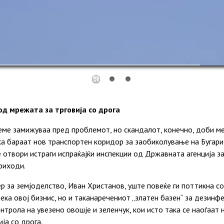
од мрежата за трговија со дрога
еме замижуваа пред проблемот, но скандалот, конечно, доби м
дека бараат нов транспортен коридор за заобиколување на Бугари
е отвори истраги испраќајќи инспекции од Државната агенција з
приходи.
ер за земјоделство, Иван Христанов, уште повеќе ги поттикна 
 дека овој бизнис, но и таканаречениот „златен базен“ за дезин
нтрола на увезено овошје и зеленчук, кои исто така се наоѓаат 
ја со дрога.