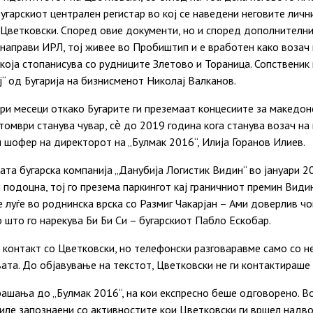
угарскиот централен регистар во кој се наведени неговите личн
 Цветковски. Според овие документи, но и според дополнителни
направи ИРЛ, тој живее во Пробиштип и е вработен како возач
 која стопанисува со рудниците Злетово и Тораница. Сопственик 
“ од Бугарија на бизнисменот Николај Валканов.
три месеци откако Бугарите ги преземаат концесиите за македон
томври станува чувар, сѐ до 2019 година кога станува возач н
 шофер на директорот на „Булмак 2016“, Илија Горанов Илиев.
ата бугарска компанија „Данубија Логистик Видин“ во јануари 2
и подоцна, тој го презема паркингот кај граничниот премин Вид
е луѓе во роднинска врска со Размиг Чакарјан – Ами доверлив ч
о што го нарекува Би Би Си – бугарскиот Пабло Ескобар.
контакт со Цветковски, но телефонски разговаравме само со не
ата. До објавување на текстот, Цветковски не ги контактираше
ашања до „Булмак 2016“, на кои експресно беше одговорено. В
биле запознаени со активностите кои Цветковски ги вршел надв