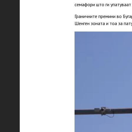
семафори што ги упатуваат 
Граничните премини во Буга
Шенген зоната и тоа за пат