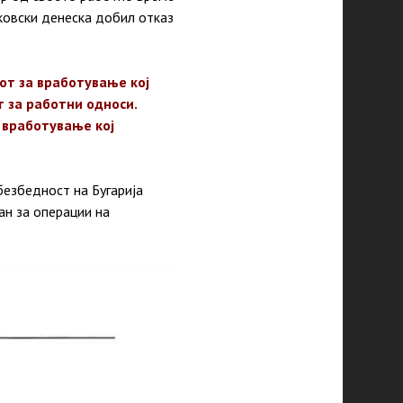
тковски денеска добил отказ
от за вработување кој
 за работни односи.
а вработување кој
безбедност на Бугарија
ан за операции на