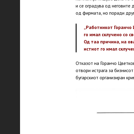
и се оградува од неговите 
од фирмата, но поради друг
„Работникот Горанчо 
го имал склучено со 
Од таа причина, на ов
истиот го имал склуче
Отказот на Горанчо Цветков
отвори истрага за бизнисот
бугарскиот организиран кри