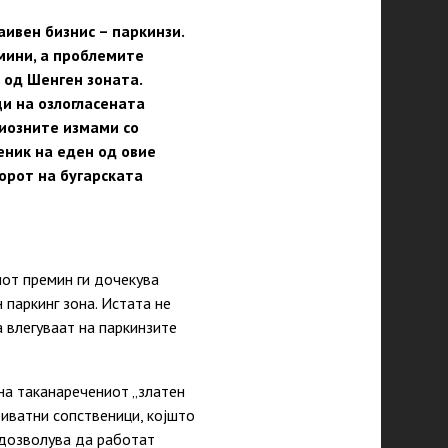
аивен бизнис – паркинзи.
мини, а проблемите
 од Шенген зоната.
ци на озлогласената
диозните измами со
ник на еден од овие
орот на бугарската
иот премин ги дочекува
 паркинг зона. Истата не
 влегуваат на паркинзите
на таканаречениот „златен
риватни сопственици, којшто
 дозволува да работат