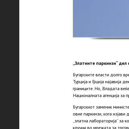
„Златните паркинзи“ дел 
Бугарските власти долго вр
Турција и Грција најавија 
границите. Но, Владата веќ
Националната агенција за 
Бугарскиот заменик минист
овие паркинзи, кога изјави
„златна лабораторија“ за ко
клучни во мрежата за тргови