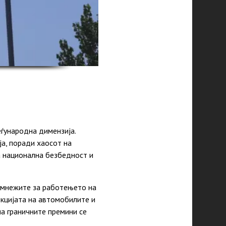
еѓународна димензија.
ја, поради хаосот на
а национална безбедност и
сомнежите за работењето на
фекцијата на автомобилите и
на граничните премини се