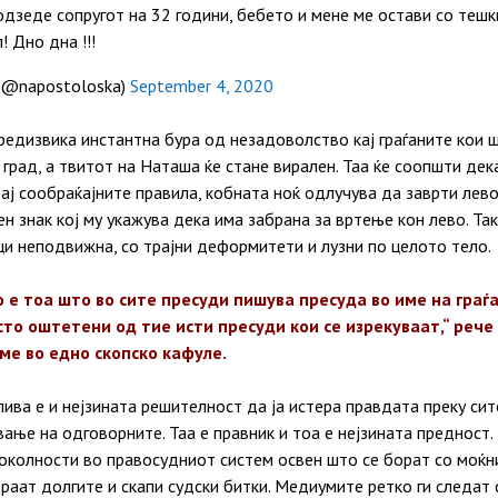
 одзеде сопругот на 32 години, бебето и мене ме остави со тешк
 Дно дна !!!
 (@napostoloska)
September 4, 2020
редизвика инстантна бура од незадоволство кај граѓаните кои 
 град, а твитот на Наташа ќе стане вирален. Таа ќе соопшти дек
рај сообраќајните правила, кобната ноќ одлучува да заврти лево
 знак кој му укажува дека има забрана за вртење кон лево. Так
ци неподвижна, со трајни деформитети и лузни по целото тело.
е тоа што во сите пресуди пишува пресуда во име на граѓа
сто оштетени од тие исти пресуди кои се изрекуваат,“ реч
вме во едно скопско кафуле.
лива е и нејзината решителност да ја истера правдата преку сит
вање на одговорните. Таа е правник и тоа е нејзината предност
 околности во правосудниот систем освен што се борат со моќн
ераат долгите и скапи судски битки. Медиумите ретко ги следат 