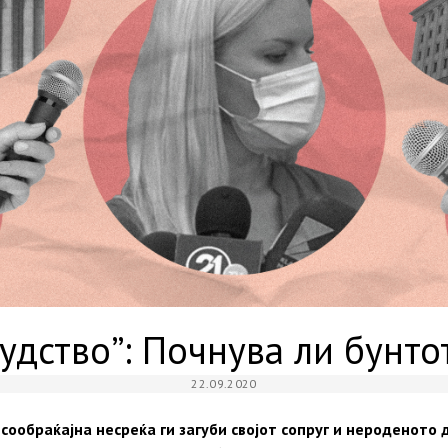
удство”: Почнува ли бунтот
22.09.2020
ообраќајна несреќа ги загуби својот сопруг и нероденото д