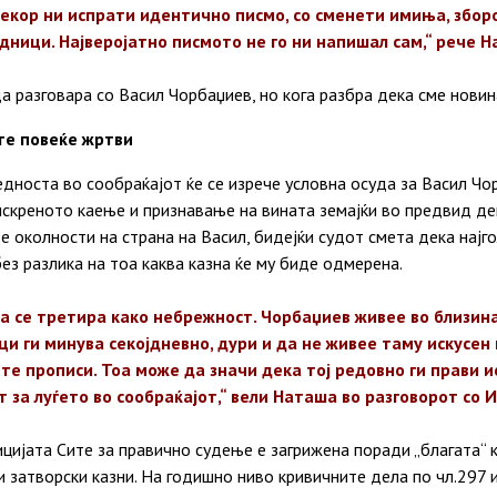
векор ни испрати идентично писмо, со сменети имиња, збор
дници. Најверојатно писмото не го ни напишал сам,“ рече 
 разговара со Васил Чорбаџиев, но кога разбра дека сме новин
те повеќе жртви
дноста во сообраќајот ќе се изрече условна осуда за Васил Чор
искреното каење и признавање на вината земајќи во предвид де
те околности на страна на Васил, бидејќи судот смета дека најго
без разлика на тоа каква казна ќе му биде одмерена.
да се третира како небрежност. Чорбаџиев живее во близин
ци ги минува секојдневно, дури и да не живее таму искусен 
те прописи. Тоа може да значи дека тој редовно ги прави 
 за луѓето во сообраќајот,“ вели Наташа во разговорот со И
ијата Сите за правично судење е загрижена поради „благата“ 
затворски казни. На годишно ниво кривичните дела по чл.297 и