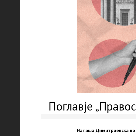
Поглавје „Правос
Наташа Димитриевска во с