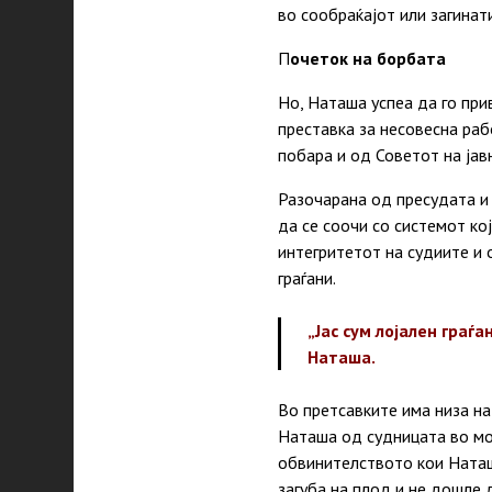
во сообраќајот или загина
П
очеток на борбата
Но, Наташа успеа да го при
преставка за несовесна раб
побара и од Советот на ја
Разочарана од пресудата и 
да се соочи со системот ко
интегритетот на судиите и 
граѓани.
„Јас сум лојален граѓ
Наташа.
Во претсавките има низа на
Наташа од судницата во мо
обвинителството кои Наташа
загуба на плод и не дошле