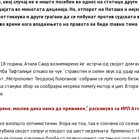
 овој случај не е ништо посебен во однос на стотици други
ијата во минатата деценија. Но, отпорот на Наташа и нејз
оттикнува и други граѓани да се побунат против судската в
 во време кога владеењето на правото ќе биде главна тема 
018 година, Атила Саид вознемирено ќе истрча од својот дом в
лба Тафталиџе откако ќе чуе “стравотен и силен звук од удар на
от „Метрополит Теодосиј Гологанов“ собрани се луѓе околу без
ка станува збор за сообрајна несреќа помеѓу мотор и џип. Втор
а.
скрено, мислев дека нема да преживее,“ раскажува за ИРЛ Ат
 се воопшто оптимистични. Згора на тоа, таа е соочена со созна
агубила својот сопруг и плодот од шест неделната бременост. Н
 и ќе почне отворена борба со правосудниот систем кој што на 