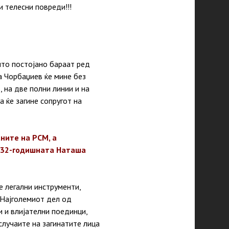
и телесни повреди!!!
што постојано бараат ред
а Чорбаџиев ќе мине без
, на две полни линии и на
а ќе загине сопругот на
ните на РСМ, а
е 32-годишната Наташа
е легални инструменти,
. Најголемиот дел од
и и влијателни поединци,
случаите на загинатите лица