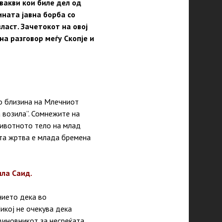
 вакви кои биле дел од
ината јавна борба со
ласт. Зачетокот на овој
на разговор меѓу Скопје и
о близина на Млечниот
 возила”. Сомнежите на
животното тело на млад
ата жртва е млада бремена
ила Саид.
нието дека во
икој не очекува дека
виновникот за несреќата,