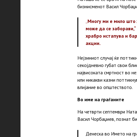
бизнисменот Васил Чорбаџи
„
Многу ми е мило што 
може да се заборави,“
храбро истапува и бар
акции.
Нејзиниот случај ќе поттик
секојдневно губат свои бли
највисоката смртност во не
или никакви казни поттикнув
влијание во општеството.
Во име на граѓаните
На четврти септември Наташ
Васил Чорбаџиев, познат би
Денеска во Името на гр