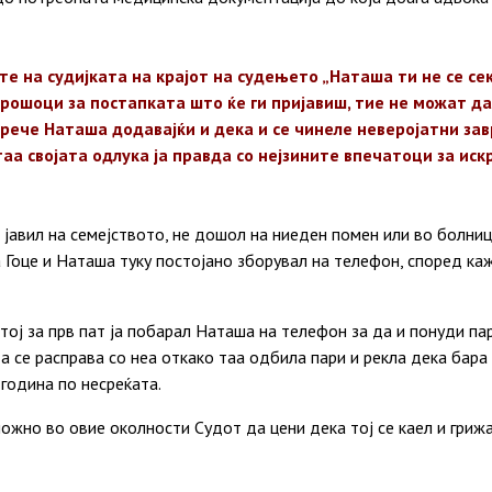
е на судијката на крајот на судењето „Наташа ти не се сек
трошоци за постапката што ќе ги пријавиш, тие не можат д
“ рече Наташа додавајќи и дека и се чинеле неверојатни за
таа својата одлука ја правда со нејзините впечатоци за ис
 јавил на семејството, не дошол на ниеден помен или во болниц
 Гоце и Наташа туку постојано зборувал на телефон, според к
ој за прв пат ја побарал Наташа на телефон за да и понуди пар
а се расправа со неа откако таа одбила пари и рекла дека бара
година по несреќата.
ожно во овие околности Судот да цени дека тој се каел и грижа