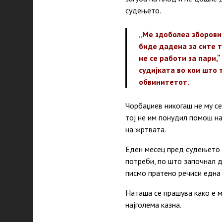
судењето.
„Ме здоболеа зборовит
биде дадена за сите 
не се работи за пари,
судијката во кои што 
обвинитетот.
Чорбаџиев никогаш не му се
тој не им понудил помош на
на жртвата.
Еден месец пред судењето т
потреби, по што започнал д
писмо пратено речиси една 
Наташа се прашува како е м
најголема казна.