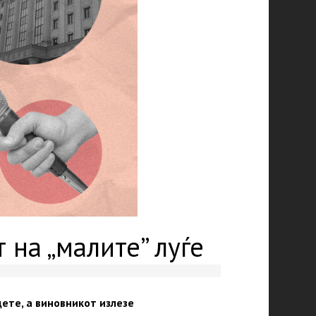
 на „малите” луѓе
ете, а виновникот излезе