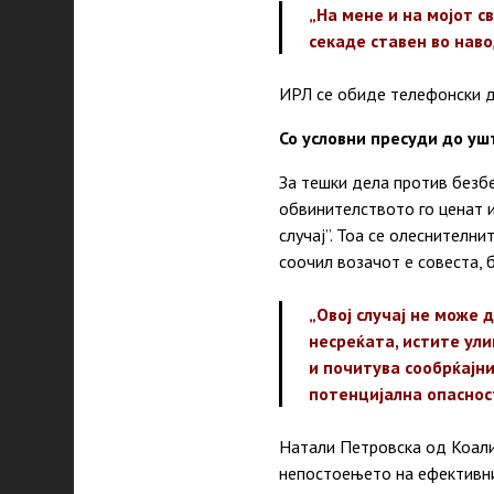
„На мене и на мојот с
секаде ставен во наво
ИРЛ се обиде телефонски да
Со условни пресуди до уш
За тешки дела против безбе
обвинителството го ценат 
случај”. Тоа се олеснителни
соочил возачот е совеста, 
„Овој случај не може 
несреќата, истите ули
и почитува сообрќајни
потенцијална опасност
Натали Петровска од Коалиц
непостоењето на ефективни 