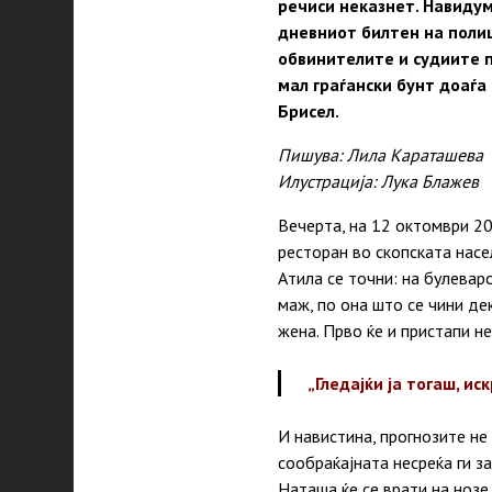
речиси неказнет. Навидум,
дневниот билтен на полиц
обвинителите и судиите п
мал граѓански бунт доаѓа
Брисел.
Пишува: Лила Караташева
Илустрација: Лука Блажев
Вечерта, на 12 октомври 2
ресторан во скопската насе
Атила се точни: на булевар
маж, по она што се чини де
жена. Прво ќе и пристапи не
„Гледајќи ја тогаш, и
И навистина, прогнозите не
сообраќајната несреќа ги з
Наташа ќе се врати на нозе