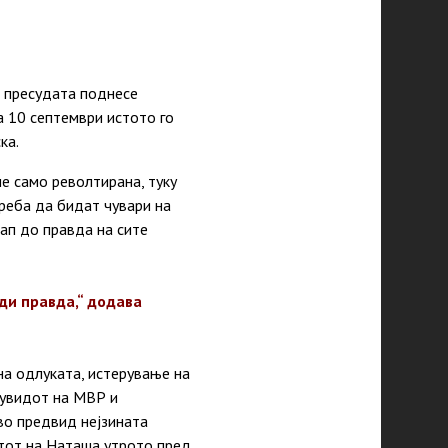
о пресудата поднесе
а 10 септември истото го
ка.
е само револтирана, туку
треба да бидат чувари на
ап до правда на сите
ди правда,“ додава
на одлуката, истерување на
 увидот на МВР и
во предвид нејзината
атот на Наташа утрото пред