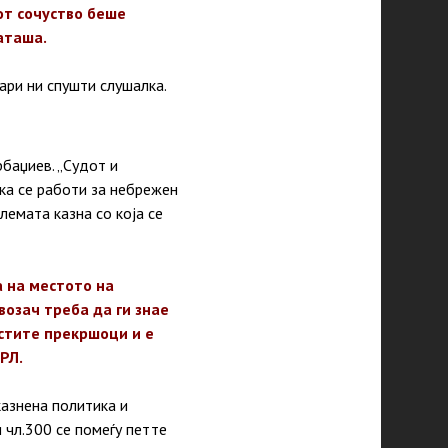
от сочуство беше
Наташа.
ари ни спушти слушалка.
баџиев. „Судот и
ка се работи за небрежен
лемата казна со која се
а на местото на
возач треба да ги знае
истите прекршоци и е
РЛ.
казнена политика и
 чл.300 се помеѓу петте