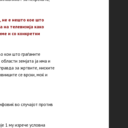
, не е нешто кое што
а на телевизија како
име и со конкретни
во кои што граѓаните
области земјата ја има и
 правда за жртвите, ниските
вниците се врски, моќ и
ифовиќ во случајот против
је 1 му изрече условна