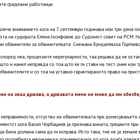
тите градежни работници.
влече вниманието кога на 7 септември годинава или три дена п
ота на судијката Елена Јосифовиќ до Судскиот совет на РСМ. Н
вни обвинители за обвинителката Снежана Бундалевска Ѓорѓиевс
според неа, процесните нерегуларности, таа решава да не остан
јшто и нанел неправда со тоа што ќе ги стави на тест оние кои 
обвинителите и со тоа на уставно гарантираното право на прист
анин на оваа држава, а државата мене не може да ми обезбе
 неправилности, отсуство на обвинителката при донесувањето 
ментот кога Васил Чорбаџиев ја признава вината, грешките при
 била должна сама да ги исправа. Исто така, тие не ја земале 
 до потребната медицинска документација до која доаѓа адвок