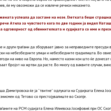
ев, ќе му овозможи да се извлече речиси неказнето.
жената успеала да застане на нозе. Глетката беше страшна
 рече Атила за чувството кога по две години ја видел Наташ
а одговорност од обвинителката и судијката со име и през
не и други граѓани да зборуваат јавно за неправедните пресуди 
ски на небезбедните улици и небезбедните градилишта. Во овие 
згоди на ниво на Европа. Но, наместо казни кои што ќе донесат
аат бројoт на жртви да расте. Во многу од ваквите случаи, вино
а Димитровска ќе ја “твитне” одлуката на Судијката Елена Јос
знисмен од Тетово со престојувалиште во Скопје.
аѓаните на РСМ судијата Елена Илиевска Јосифовиќ при ОС Скоп