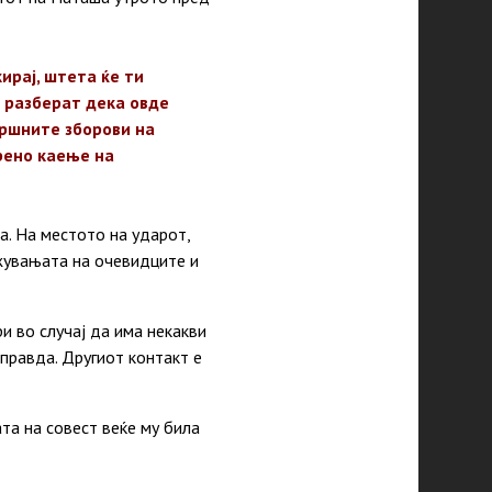
ирај, штета ќе ти
а разберат дека овде
вршните зборови на
крено каење на
а. На местото на ударот,
ажувањата на очевидците и
и во случај да има некакви
 правда. Другиот контакт е
та на совест веќе му била