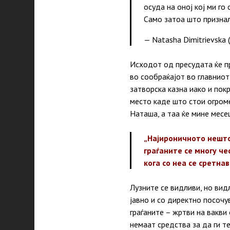
осуда на оној кој ми го
Само затоа што признал!
— Natasha Dimitrievska
Исходот од пресудата ќе п
во сообраќајот во главниот
затворска казна иако и пок
место каде што стои огромен
Наташа, а таа ќе мине месе
„Најироничното нешто 
граѓаните се многу че
кога со неа се сретна
Лузните се видливи, но вид
јавно и со директно посочу
граѓаните – жртви на вакви
немаат средства за да ги т