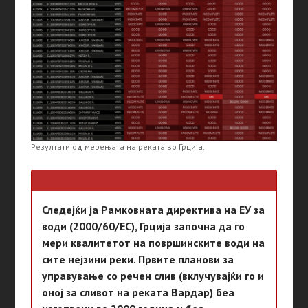
Резултати од мерењата на реката во Грција.
Следејќи ја Рамковната директива на ЕУ за
води (2000/60/EC), Грција започна да го
мери квалитетот на површинските води на
сите нејзини реки. Првите планови за
управување со речен слив (вклучувајќи го и
оној за сливот на реката Вардар) беа