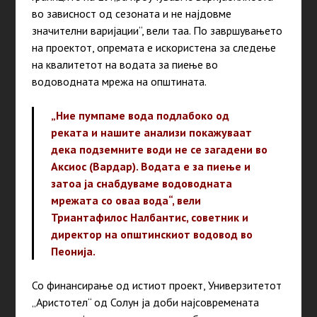
во зависност од сезоната и не најдовме
значителни варијации“, вели таа. По завршувањето
на проектот, опремата е искористена за следење
на квалитетот на водата за пиење во
водоводната мрежа на општината.
„Ние пумпаме вода подлабоко од
реката и нашите анализи покажуваат
дека подземните води не се загадени во
Аксиос (Вардар). Водата е за пиење и
затоа ја снабдуваме водоводната
мрежата со оваа вода“, вели
Триантафилос Налбантис, советник и
директор на општинскиот водовод во
Пеонија.
Со финансирање од истиот проект, Универзитетот
„Аристотел“ од Солун ја доби најсовремената