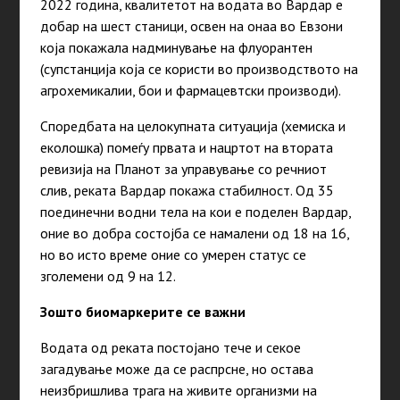
2022
година
, квалитетот на водата во Вардар е
добар на шест станици, освен на онаа во Евзони
која покажала надминување на флуорантен
(супстанција која се користи во производството на
агрохемикалии, бои и фармацевтски производи).
Споредбата на целокупната ситуација (хемиска и
еколошка) помеѓу првата и нацртот на втората
ревизија на Планот за управување со речниот
слив, реката Вардар покажа стабилност. Од 35
поединечни водни тела на кои е поделен Вардар,
оние во добра состојба се намалени од 18 на 16,
но во исто време оние со умерен статус се
зголемени од 9 на 12.
Зошто биомаркерите се важни
Водата од реката постојано тече и секое
загадување може да се распрсне, но остава
неизбришлива трага на живите организми на