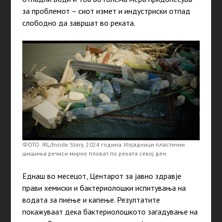
за проблемот – сиот измет и индустриски отпад
слободно да завршат во реката.
ФОТО: IRL/Inside Story, 2024 година. Илјадници пластични
шишиња речиси мирно пловат по реката секој ден.
Еднаш во месецот, Центарот за јавно здравје
прави хемиски и бактериолошки испитувања на
водата за пиење и капење. Резултатите
покажуваат дека бактериолошкото загадување на