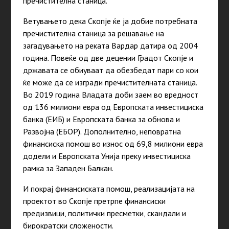
пречистителна станица.
Ветувањето дека Скопје ќе ја добие потребната
пречистителна станица за решавање на
загадувањето на реката Вардар датира од 2004
година
. Повеќе од две децении Градот Скопје и
државата се обиуваат да обезбедат пари со кои
ќе може да се изгради пречистителната станица.
Во 2019
година
Владата доби заем во вредност
од 136 милиони евра од Европската инвестициска
банка (ЕИБ) и Европската банка за обнова и
Развојна (ЕБОР). Дополнително, неповратна
финансиска помош во износ од 69,8 милиони евра
додели и Европската Унија преку инвестициска
рамка за Западен Балкан.
И покрај финансиската помош, реализацијата на
проектот во Скопје претрпе финансиски
предизвици, политички пресметки, скандали и
бирократски сложености.