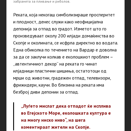
забранета за пливање и риболов.
Реката, која некогаш симболизираше просперитет
и плодност, денес служи
како
неофицијална
депонија за отпад во градот. Изметот што го
произведуваат околу 200 илјади домаќинства во
Скопје и околината, се исфрла директно во водата.
Една обиколка по течението на Вардар е доволна
за да се заклучи колкав е еколошкиот проблем –
„автентичниот декор“ на реката го чинат
илјадници пластични шишиња, остатотоци од
мрши од животни, градежен отпад, телевизори,
фрижидери, каучи. Во близина на реката има
безброј диви депонии за отпад.
„Луѓето мислат дека отпадот ќе исплива
во Егејското Море, еколошката култура е
на многу ниско ниво“, на шега
коментираат жители на Скопје.