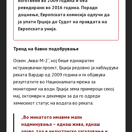
изготвени во 2009 година и беа
ревидирани во 2016 година. Поради
доцнење, Европската комисија одлучи да
ја упати Грција до Судот на правдата на
Европската унија.
Тренд на бавно подобрување
Освен „Aква-М-2“, кој беше еднократен
истражувачки проект, Грција редовно ја набљудува
реката Вардар од 2009
година
и ги објавува
резултатите во Националната мрежа за
мониторинг на води. Грција зема примероци секој
мај, октомври и декември за да го одреди
хемискиот статус на водата во реката.
„Во минатото имавме мали
надминувања – еднаш жива, еднаш
олово, тоа е индустриско загадување и