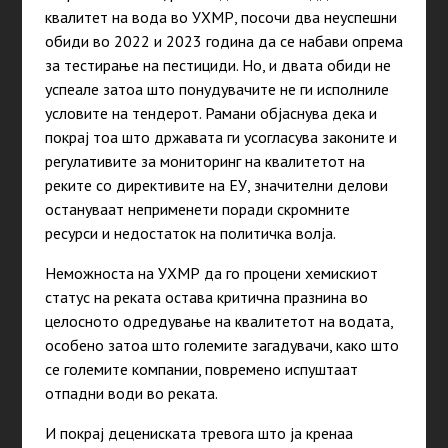
квалитет на вода во УХМР, посочи два неуспешни
обиди во 2022 и 2023
година
да се набави опрема
за тестирање на пестициди. Но, и двата обиди не
успеале затоа што понудувачите не ги исполниле
условите на тендерот. Рамани објаснува дека и
покрај тоа што државата ги усогласува законите и
регулативите за мониторинг на квалитетот на
реките со директивите на ЕУ, значителни делови
остануваат неприменети поради скромните
ресурси и недостаток на политичка волја.
Неможноста на УХМР да го процени хемискиот
статус на реката остава критична празнина во
целосното одредување на квалитетот на водата,
особено затоа што големите загадувачи,
како
што
се големите компании, повремено испуштаат
отпадни води во реката.
И покрај децениската тревога што ја кренаа