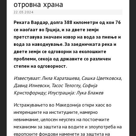
отровна храна
22.03.2024
Реката Вардар, долга 388 километри од кои 76
се наоѓаат во Грција, и за двете земји
претставува значаен извор на вода за пиење и
вода за наводнување. За заедничката река и
двете земји се одговорни за еколошките
проблеми, секоја од државите со различен
степен на одговорност.
Известуваат: Лила Караташева, Сашка Цветковска,
Давид Илиевски, Тасос Телоглу, Софија
Кристофориду; Илустрација: Лука Блажев
Истражувањето во Македонија откри хаос во
ингеренциите на институциите, намерно
невнимание, целосен неуспех на постоечките
механизми за заштита на водите и злоупотреба на
европските фондови наменети за заштита на