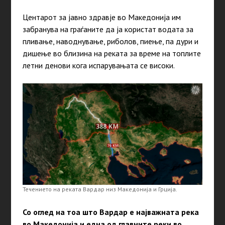
Центарот за јавно здравје во Македонија им
забранува на граѓаните да ја користат водата за
пливање, наводнување, риболов, пиење, па дури и
дишење во близина на реката за време на топлите
летни денови кога испарувањата се високи.
Течението на реката Вардар низ Македонија и Грција.
Со оглед на тоа што Вардар е најважната река
во Македонија и една од главните реки во