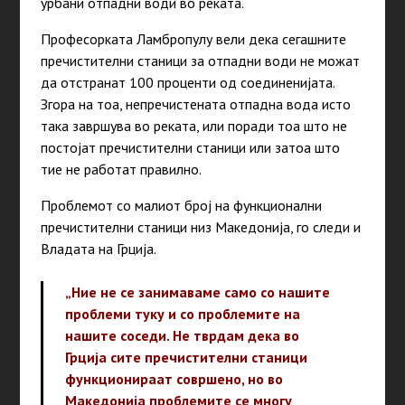
урбани отпадни води во реката.
Професорката Ламбропулу вели дека сегашните
пречистителни станици за отпадни води не можат
да отстранат 100 проценти од соединенијата.
Згора на тоа, непречистената отпадна вода исто
така завршува во реката, или поради тоа што не
постојат пречистителни станици или затоа што
тие не работат правилно.
Проблемот со малиот број на функционални
пречистителни станици низ Македонија, го следи и
Владата на Грција.
„Ние не се занимаваме само со нашите
проблеми туку и со проблемите на
нашите соседи. Не тврдам дека во
Грција сите пречистителни станици
функционираат совршено, но во
Македонија проблемите се многу