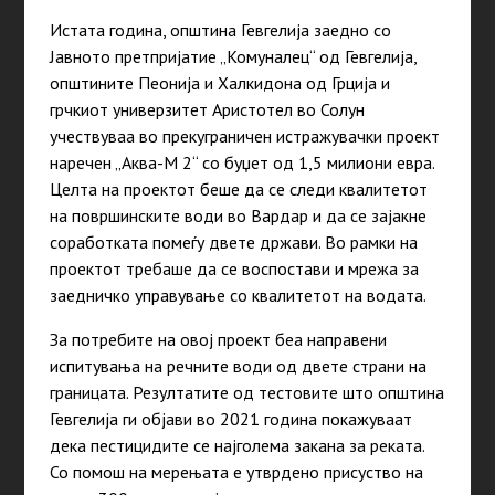
Истата
година
, општина Гевгелија заедно со
Јавното претпријатие „Комуналец“ од Гевгелија,
општините Пеонија и Халкидона од Грција и
грчкиот универзитет Аристотел во Солун
учествуваа во прекуграничен истражувачки проект
наречен „Аква-М 2“ со буџет од 1,5 милиони евра.
Целта на проектот беше да се следи квалитетот
на површинските води во Вардар и да се зајакне
соработката помеѓу двете држави. Во рамки на
проектот требаше да се воспостави и мрежа за
заедничко управување со квалитетот на водата.
За потребите на овој проект беа направени
испитувања на речните води од двете страни на
границата. Резултатите од тестовите што општина
Гевгелија ги објави во 2021
година
покажуваат
дека пестицидите се најголема закана за реката.
Со помош на мерењата е утврдено присуство на