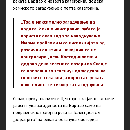
реката Вардар е четврта категорија, додека
хемиското загадување е петта категорија.
„Тоа е максимално загадување на
водата. Иако е неисправна, луѓето ја
користат оваа вода за наводнување.
Имаме проблеми и со инспекцијата од
различни општини, никој ништо не
контролира“, вели Костадиновски и
додава дека зелените пазари во Скопје
се преполни со зеленчук одгледуван во
скопските села кои ја користат реката
како
единствен извор за наводнување.
Сепак, преку анализите Центарот за јавно здравје
ја испитува загаденоста на Вардар само на
површинскиот слој на реката. Голем дел од
„здравјето“ на реката останува мистерија.