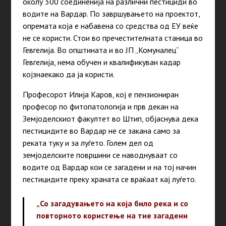
околу 300 соединенија на различни пестициди во
водите на Вардар. По завршувањето на проектот,
опремата која е набавена со средства од ЕУ веќе
не се користи. Стои во пречестителната станица во
Гевгелија. Во општината и во ЈП „Комуналец“
Гевгелија, нема обучен и квалификуван кадар
којзнае
како
да ја користи.
Професорот Илија Каров, кој е пензиониран
професор по фитопатологија и прв декан на
Земјоделскиот факултет во Штип, објаснува дека
пестицидите во Вардар не се закана само за
реката туку и за луѓето. Голем дел од
земјоделските површини се наводнуваат со
водите од Вардар
кои се
загадени и на тој начин
пестицидите преку храната се враќаат кај луѓето.
„Со загадувањето на
која било
река и со
повторното користење на тие загадени