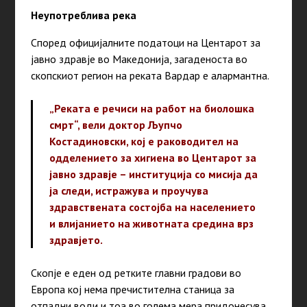
Неупотреблива река
Според официјалните податоци на Центарот за
јавно здравје во Македонија, загаденоста во
скопскиот регион на реката Вардар е алармантна.
„Реката е речиси на работ на биолошка
смрт“, вели доктор Љупчо
Костадиновски, кој е раководител на
одделението за хигиена во Центарот за
јавно здравје – институција со мисија да
ја следи, истражува и проучува
здравствената состојба на населението
и влијанието на животната средина врз
здравјето.
Скопје е еден од ретките главни градови во
Европа кој нема пречистителна станица за
отпадни води и тоа во голема мера придонесува