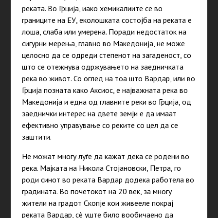
реката. Во Грција, иако хемикалиите се во
границите на ЕУ, еколошката состојба на реката е
лоша, слаба или умерена. Поради недостаток на
сигурни мерења, главно во Македонија, не може
целосно да се одреди степенот на загаденост, со
што се отежнува одржувањето на заедничката
река во живот. Со оглед на тоа што Вардар, или во
Грција позната
како
Аксиос, е најважната река во
Македонија и една од главните реки во Грција, од
заеднички интерес на двете земји е да имаат
ефективно управување со реките со цел да се
заштити.
Не можат многу луѓе да кажат дека се родени во
река. Мајката на Никола Стојановски, Петра, го
роди синот во реката Вардар додека работела во
градината. Во почетокот на 20
век
, за многу
жители на градот Скопје кои живееле покрај
реката Вардар, сè уште било вообичаено да