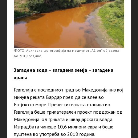
ФОТО: Архивска фотографија на медиумот „А1 он“ објавена
во 2019 година.
Загадена вода – загадена земја – загадена
храна
Гевгелија е последниот град во Македонија низ кој
минува реката Вардар пред да се влее во
Егејското море. Пречестителната станица во
Гевгелија беше трилатерален проект поддржан од
Македонија, од грчката и швајцарската влада.
Изградбата чинеше 10,6 милиони евра и беше
пуштена во употреба во 2018
година
.