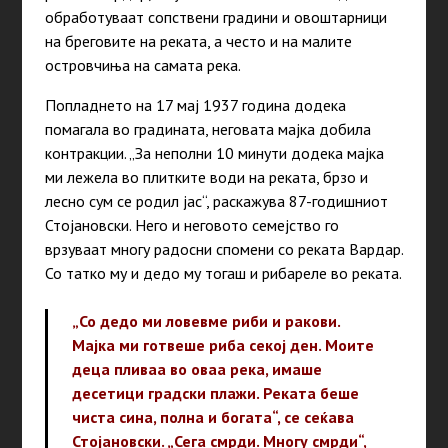
обработуваат сопствени градини и овоштарници
на бреговите на реката, а често и на малите
островчиња на самата река.
Попладнето на 17 мај 1937
година
додека
помагала во градината, неговата мајка добила
контракции. „За неполни 10
минути
додека мајка
ми лежела во плитките води на реката, брзо и
лесно сум се родил јас“, раскажува 87-годишниот
Стојановски. Него и неговото семејство го
врзуваат многу радосни спомени со реката Вардар.
Со татко му и дедо му тогаш и рибареле во реката.
„Со дедо ми ловевме риби и ракови.
Мајка ми готвеше риба секој
ден.
Моите
деца пливаа во оваа река, имаше
десетици градски плажи. Реката беше
чиста сина, полна и богата“, се сеќава
Стојановски. „Сега смрди. Многу смрди“,