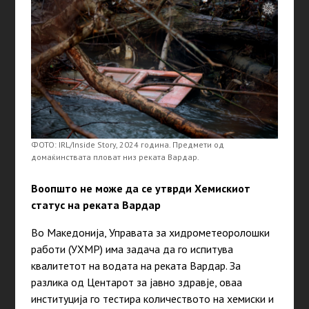
ФОТО: IRL/Inside Story, 2024 година. Предмети од
домаќинствата пловат низ реката Вардар.
Воопшто не може да се утврди Хемискиот
статус на реката Вардар
Во Македонија, Управата за хидрометеоролошки
работи (УХМР) има задача да го испитува
квалитетот на водата на реката Вардар. За
разлика од Центарот за јавно здравје, оваа
институција го тестира количеството на хемиски и