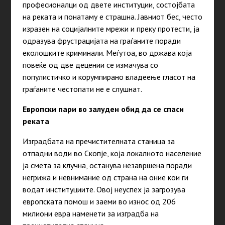
професионалци од двете институции, состојбата
на реката и понатаму е страшна. Јавниот бес, често
изразен на социјалните мрежи и преку протести, ја
одразува фрустрацијата на граѓаните поради
еколошките криминали. Меѓутоа, во држава која
повеќе од две децении се измачува со
популистичко и корумпирано владеење гласот на
граѓаните честопати не е слушнат.
Европски пари во залуден обид да се спаси
реката
Изградбата на пречистителната станица за
отпадни води во Скопје, која локалното население
ја смета за клучна, останува незавршена поради
негрижа и невнимание од страна на оние кои ги
водат институциите. Овој неуспех ја загрозува
европската помош и заеми во износ од 206
милиони евра наменети за изградба на