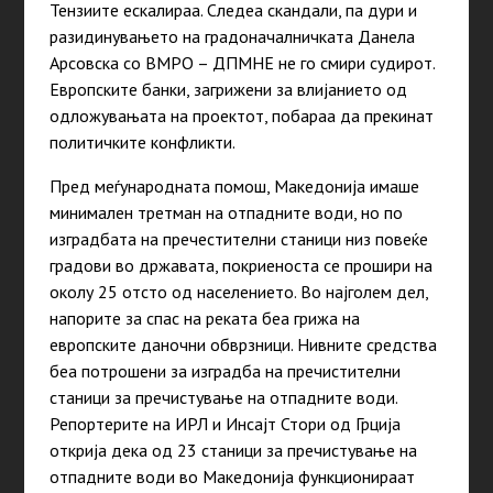
Тензиите ескалираа. Следеа скандали, па дури и
разидинувањето на градоначалничката Данела
Арсовска со ВМРО – ДПМНЕ не го смири судирот.
Европските банки, загрижени за влијанието од
одложувањата на проектот, побараа да прекинат
политичките конфликти.
Пред меѓународната помош, Македонија имаше
минимален третман на отпадните води, но по
изградбата на пречестителни станици низ повеќе
градови во државата, покриеноста се прошири на
околу 25 отсто од населението. Во
најголем
дел,
напорите за спас на реката беа грижа на
европските даночни обврзници. Нивните средства
беа потрошени за изградба на пречистителни
станици за пречистување на отпадните води.
Репортерите на ИРЛ и Инсајт Стори од Грција
открија дека од 23 станици за пречистување на
отпадните води во Македонија функционираат