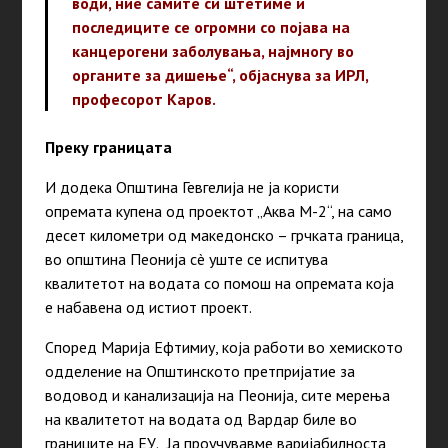
води, ние самите си штетиме и
последиците се огромни со појава на
канцерогени заболувања, најмногу во
органите за дишење“, објаснува за ИРЛ,
професорот Каров.
Преку границата
И додека Општина Гевгелија не ја користи
опремата купена од проектот „Аква М-2“, на само
десет километри од македонско – грчката граница,
во општина Пеонија сè уште се испитува
квалитетот на водата со помош на опремата која
е набавена од истиот проект.
Според Марија Ефтимиу, која работи во хемиското
одделение на Општинското претпријатие за
водовод и канализација на Пеонија, сите мерења
на квалитетот на водата од Вардар биле во
границите на ЕУ. „Ја проучувавме варијабилноста