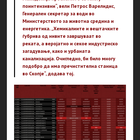
поинтензивни“, вели Петрос Варелидис,
Генерален секретар за води во
Министерството за животна средина и
енергетика. „Хемикалиите и вештачките
ѓубрива од нивите завршуваат во
реката, а веројатно и секое индустриско
загадување,
како
и урбаната
канализација. Очигледно, би било многу
подобро да има пречистителна станица
во Скопје“, додава тој.