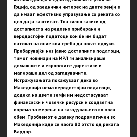
Грција, од заеднички интерес на двете земји е
да имаат ефективно управување со реката со
цел да ја заштитат. Тоа силно зависи од
достапноста на редовно прибирани и
веродостојни податоци кои ќе им бидат
патоказ на оние кои треба да носат одлуки.
Пребарувајќи низ јавно достапните податоци,
тимот новинари на ИРЛ ги анализираше
домашните и европските директиви и
мапираше дел од загадувачите.
Истражувањата покажуваат дека во
Македонија нема веродостојни податоци,
додека на двете земји им недостасуваат
финансиски и човечки ресурси и соодветна
опрема за мерење на загадувањето во полн
обем. Проблемот е далеку подраматичен во
Македонија каде се наоѓа 80 отсто од реката
Вардар.