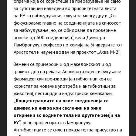
опрема која се користеше за пребарување не само
за супстанции наведени во приоритетната листа
на ЕУ за набљудување, туку и за многу други. „Се
фокусиравме главно на соединенијата на списокот
за набљудување, но, се обидовме да провериме
повеќе од 600 соединенија“, вели Димитра
Ламбропулу, професор по хемија на Универзитетот
Аристотел и научен водач на проектот „Аква М-2“.
Земени се примероци и од македонскиот и од
грчкиот дел на реката. Анализата идентификуваше
фармацевтски производи (антибиотици
кои се
користат за човечка употреба и антибиотици за
животни), пестициди и индустриски хемикалии.
„Концентрациите на овие соединенија се
движеа на нивоа
кои се
слични на оние
откриени во водните тела на другите земји на
ЕУ“,
рече професорката Лампропулу.
Антибиотиците се силен показател за присуство на