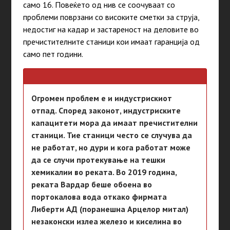
само 16. Повеќето од нив се соочуваат со
проблеми поврзани со високите сметки за струја,
недостиг на кадар и застареност на деловите во
пречистителните станици кои имаат гаранција од
само пет
години
.
Огромен проблем е и индустрискиот
отпад. Според законот, индустриските
капацитети мора да имаат пречистителни
станици. Тие станици често се случува да
не работат, но дури и кога работат може
да се случи протекување на тешки
хемикалии во реката. Во 2019 година,
реката Вардар беше обоена во
портокалова вода откако фирмата
Либерти АД (поранешна Арцелор митал)
незаконски излеа железо и киселина во