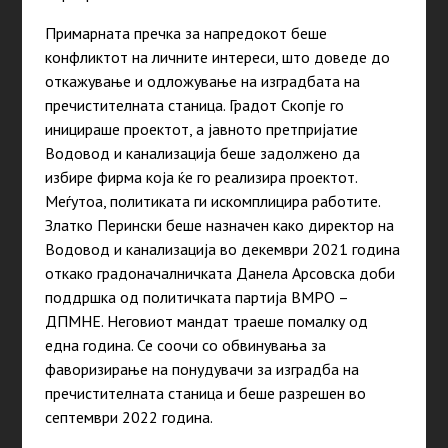
Примарната пречка за напредокот беше
конфликтот на личните интереси, што доведе до
откажување и одложување на изградбата на
пречистителната станица. Градот Скопје го
иницираше проектот, а јавното претпријатие
Водовод и канализација беше задолжено да
избире фирма која ќе го реализира проектот.
Меѓутоа, политиката ги искомплицира работите.
Златко Перински беше назначен
како
директор на
Водовод и канализација во декември 2021
година
откако градоначалничката Данела Арсовска доби
поддршка од политичката партија ВМРО –
ДПМНЕ. Неговиот мандат траеше помалку од
една
година
. Се соочи со обвинувања за
фаворизирање на понудувачи за изградба на
пречистителната станица и беше разрешен во
септември 2022
година
.