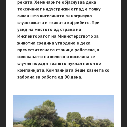
реката. Хемичарите објаснуваа дека
токсичниот индустриски отпад е толку
силен што киселината ги нагризува
слузокожата и ткивата кај рибите. При
увид на местото од страна на
Инспекторатот на Министерството за
животна средина утврдено е дека
пречестителната станица работела, а
излевањето на железо и киселина се
случил поради тоа што пукнал погон во
компанијата. Компанијата беше казнета со
забрана за работа од 90 дена.