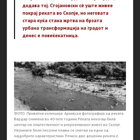
додава тој. Стојановски сè уште живее
покрај реката во Скопје, но неговата
стара куќа стана жртва на брзата
урбана трансформација на градот и
денес е повеќекатница.
ФОТО: Приватна колекција: Архивска фотографија од реката
Вардар снимена во 40-тите години.Реката некогаш била
центар на општествениот и рекреативниот живот во Скопје.
Нејзините бели песочни плажи се сметаа за една од
најдобрите карактеристики. Речиси две децении реката е