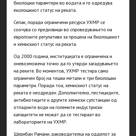
биолошки парамтери во водата и го одредува
еколошкиот статус на реката.
Сепак, поради ограничени ресурси УХМР се
соочува со предизвици во спроведувањето на
европските регулативи за процена на биолошкиот
и хемискиот статус на реката.
Од 2000
година
, институцијата е ограничена и
оневозможена точно да го утврди загадувањето
на реките. Во моментов, УХМР тестира само
ограничен број на тешки метали и три биолошки
параметри. Поради тоа, хемискиот статус на
реката е неодреден. Дополнително, пестицидите,
антибиотиците и другите хемиски супстанции од
отпадните води на големите индустриски
капацитети не можат да се тестираат во
лабораториите на УХМР.
Шерибан Рамани, раководителка на одделот за