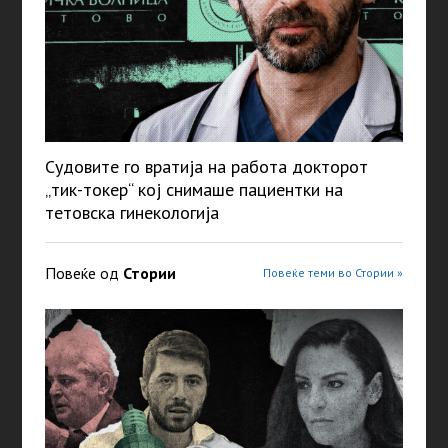
Судовите го вратија на работа докторот
„тик-токер“ кој снимаше пациентки на
тетовска гинекологија
Повеќе од
Стории
Повеќе теми во Стории »