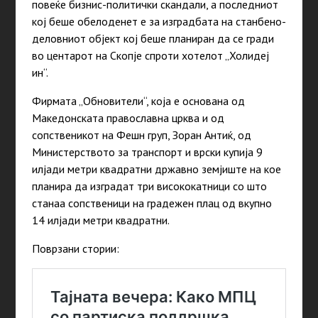
повеќе бизнис-политички скандали, а последниот
кој беше обелоденет е за изградбата на станбено-
деловниот објект кој беше планиран да се гради
во центарот на Скопје спроти хотелот „Холидеј
ин“.
Фирмата „Обновители“, која е основана од
Македонската православна црква и од
сопственикот на Фешн груп, Зоран Антиќ, од
Министерството за транспорт и врски купија 9
илјади метри квадратни државно земјиште на кое
планира да изградат три висококатници со што
станаа сопственици на градежен плац од вкупно
14 илјади метри квадратни.
Поврзани стории: