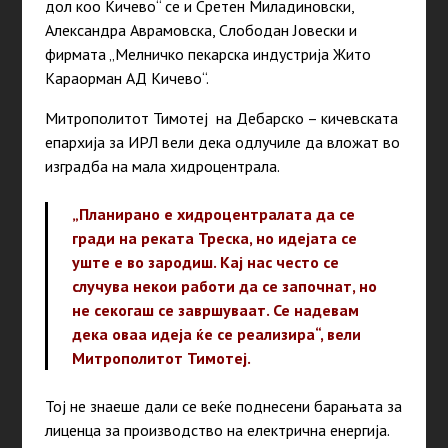
дол коо Кичево“ се и Сретен Миладиновски,
Александра Аврамовска, Слободан Јовески и
фирмата „Мелничко пекарска индустрија Жито
Караорман АД Кичево“.
Митрополитот Тимотеј на Дебарско – кичевската
епархија за ИРЛ вели дека одлучиле да вложат во
изградба на мала хидроцентрала.
„Планирано е хидроцентралата да се
гради на реката Треска, но идејата се
уште е во зародиш. Кај нас често се
случува некои работи да се започнат, но
не секогаш се завршуваат. Се надевам
дека оваа идеја ќе се реализира“, вели
Митрополитот Тимотеј.
Тој не знаеше дали се веќе поднесени барањата за
лиценца за производство на електрична енергија.