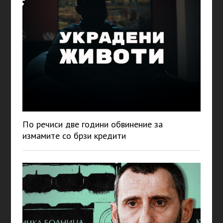
По речиси две години обвинение за
измамите со брзи кредити