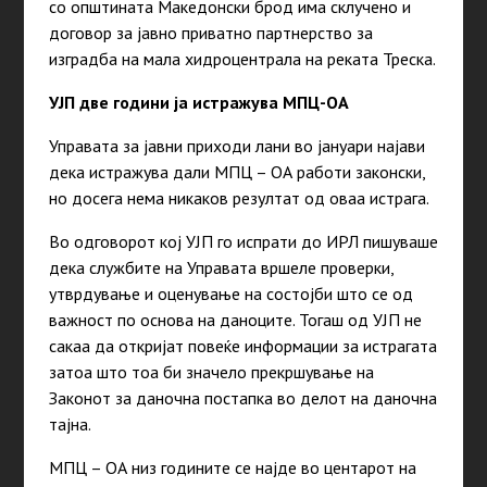
со општината Македонски брод има склучено и
договор за јавно приватно партнерство за
изградба на мала хидроцентрала на реката Треска.
УЈП две години ја истражува МПЦ-ОА
Управата за јавни приходи лани во јануари најави
дека истражува дали МПЦ – ОА работи законски,
но досега нема никаков резултат од оваа истрага.
Во одговорот кој УЈП го испрати до ИРЛ пишуваше
дека службите на Управата вршеле проверки,
утврдување и оценување на состојби што се од
важност по основа на даноците. Тогаш од УЈП не
сакаа да откријат повеќе информации за истрагата
затоа што тоа би значело прекршување на
Законот за даночна постапка во делот на даночна
тајна.
МПЦ – ОА низ годините се најде во центарот на