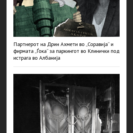
Партнерот на Дрин Ахмети во „Соравија“ и
фирмата „Ѓока“ за паркингот во Клинички под
истрага во Албанија