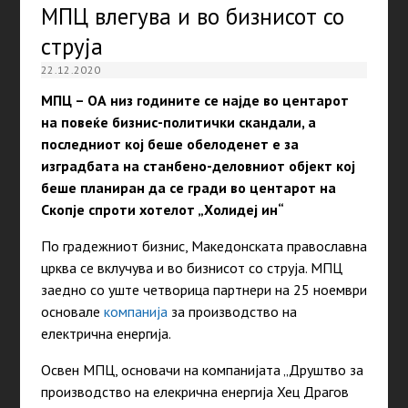
МПЦ влегува и во бизнисот со
струја
22.12.2020
МПЦ – ОА низ годините се најде во центарот
на повеќе бизнис-политички скандали, а
последниот кој беше обелоденет е за
изградбата на станбено-деловниот објект кој
беше планиран да се гради во центарот на
Скопје спроти хотелот „Холидеј ин“
По градежниот бизнис, Македонската православна
црква се вклучува и во бизнисот со струја. МПЦ
заедно со уште четворица партнери на 25 ноември
основале
компанија
за производство на
електрична енергија.
Освен МПЦ, основачи на компанијата „Друштво за
производство на елекрична енергија Хец Драгов