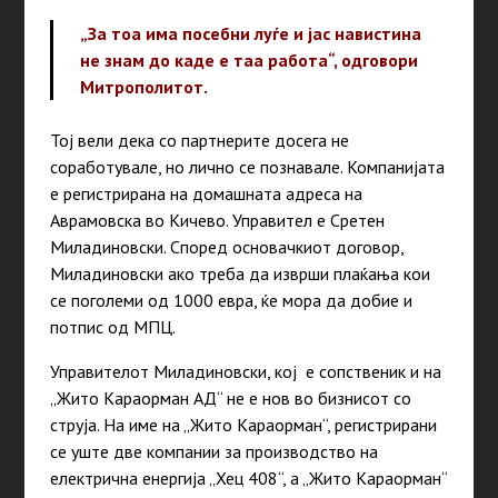
„За тоа има посебни луѓе и јас навистина
не знам до каде е таа работа“, одговори
Митрополитот.
Тој вели дека со партнерите досега не
соработувале, но лично се познавале. Компанијата
е регистрирана на домашната адреса на
Аврамовска во Кичево. Управител е Сретен
Миладиновски. Според основачкиот договор,
Миладиновски ако треба да изврши плаќања кои
се поголеми од 1000 евра, ќе мора да добие и
потпис од МПЦ.
Управителот Миладиновски, кој е сопственик и на
„Жито Караорман АД“ не е нов во бизнисот со
струја. На име на „Жито Караорман“, регистрирани
се уште две компании за производство на
електрична енергија „Хец 408“, а „Жито Караорман“