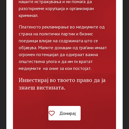
нашите истражувања и ни помага да
разоткриеме корупција и организиран
криминал.
Платеното рекламирање во медиумите од
страна на политички партии и бизнис
поединци влијае на содржината што се
објавува. Малите донации од граѓани имаат
огромен потенцијал да одиграат важна
општествена улога и да им ги вратат
медиумите на оние за кои постојат.
Инвестирај во твоето право да ја
знаеш вистината.
Донирај