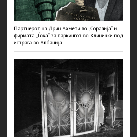
Партнерот на Дрин Ахмети во „Соравија“ и
фирмата „Ѓока“ за паркингот во Клинички под
истрага во Албанија