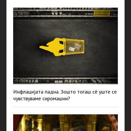
Инфлацијата падна. Зошто тогаш сè уште се
чувствуваме сиромашни?