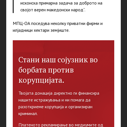
исконска примарна задача за доброто на
својот верен македонски народ“.
МПЦ-ОА поседува неколку приватни фирми и
илјадници хектари земјиште.
Стани наш сојузник во
борбата против
корупцијата.
Твојата донација директно ги финансира
нашите истражувања и ни помага да
разоткриеме корупција и организиран
криминал.
Платеното рекламирање во медиумите од