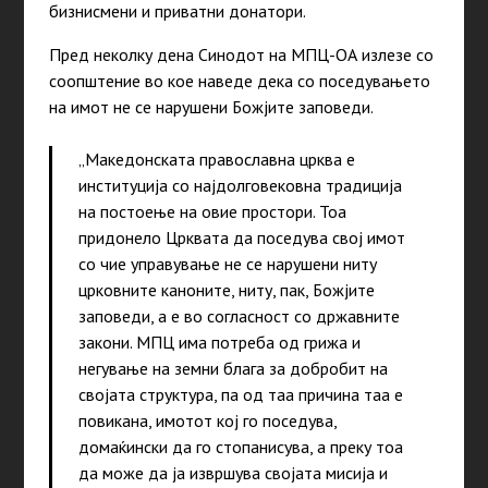
бизнисмени и приватни донатори.
Пред неколку дена Синодот на МПЦ-ОА излезе со
соопштение во кое наведе дека со поседувањето
на имот не се нарушени Божјите заповеди.
„Македонската православна црква е
институција со најдолговековна традиција
на постоење на овие простори. Тоа
придонело Црквата да поседува свој имот
со чие управување не се нарушени ниту
црковните каноните, ниту, пак, Божјите
заповеди, а е во согласност со државните
закони. МПЦ има потреба од грижа и
негување на земни блага за добробит на
својата структура, па од таа причина таа е
повикана, имотот кој го поседува,
домаќински да го стопанисува, а преку тоа
да може да ја извршува својата мисија и