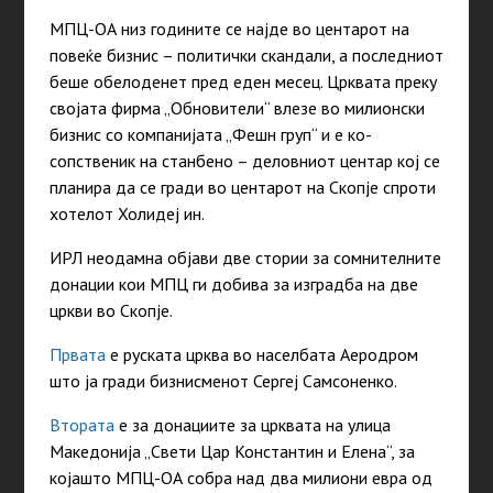
МПЦ-ОА низ годините се најде во центарот на
повеќе бизнис – политички скандали, а последниот
беше обелоденет пред еден месец. Црквата преку
својата фирма „Обновители“ влезе во милионски
бизнис со компанијата „Фешн груп“ и е ко-
сопственик на станбено – деловниот центар кој се
планира да се гради во центарот на Скопје спроти
хотелот Холидеј ин.
ИРЛ неодамна објави две стории за сомнителните
донации кои МПЦ ги добива за изградба на две
цркви во Скопје.
Првата
е руската црква во населбата Аеродром
што ја гради бизнисменот Сергеј Самсоненко.
Втората
е за донациите за црквата на улица
Македонија „Свети Цар Константин и Елена“, за
којашто МПЦ-ОА собра над два милиони евра од