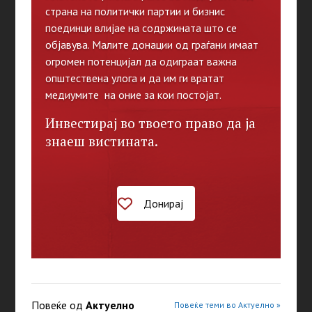
страна на политички партии и бизнис
поединци влијае на содржината што се
објавува. Малите донации од граѓани имаат
огромен потенцијал да одиграат важна
општествена улога и да им ги вратат
медиумите на оние за кои постојат.
Инвестирај во твоето право да ја
знаеш вистината.
Донирај
Повеќе од
Актуелно
Повеќе теми во Актуелно »