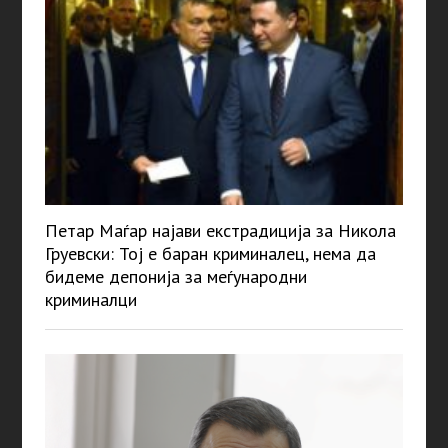
Петар Маѓар најави екстрадиција за Никола
Груевски: Тој е баран криминалец, нема да
бидеме депонија за меѓународни
криминалци