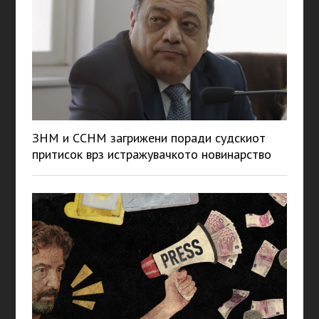
ЗНМ и ССНМ загрижени поради судскиот
притисок врз истражувачкото новинарство