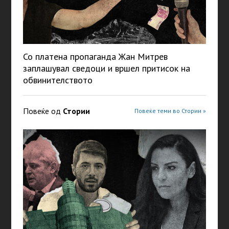
Со платена пропаганда Жан Митрев
заплашувал сведоци и вршел притисок на
обвинителството
Повеќе од
Стории
Повеќе теми во Стории »