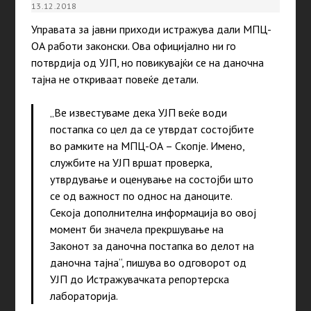
13.12.2018
Управата за јавни приходи истражува дали МПЦ-
ОА работи законски. Ова официјално ни го
потврдија од УЈП, но повикувајќи се на даночна
тајна не откриваат повеќе детали.
„Ве известуваме дека УЈП веќе води
постапка со цел да се утврдат состојбите
во рамките на МПЦ-ОА – Скопје. Имено,
службите на УЈП вршат проверка,
утврдување и оценување на состојби што
се од важност по однос на даноците.
Секоја дополнителна информација во овој
момент би значела прекршување на
Законот за даночна постапка во делот на
даночна тајна“, пишува во одговорот од
УЈП до Истражувачката репортерска
лабораторија.