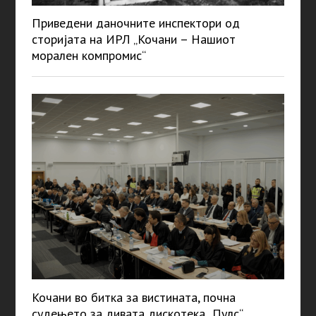
Приведени даночните инспектори од
сторијата на ИРЛ „Кочани – Нашиот
морален компромис“
Кочани во битка за вистината, почна
судењето за дивата дискотека „Пулс“