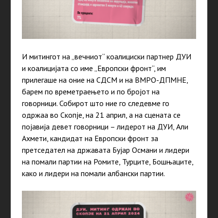
И митингот на „вечниот“ коалициски партнер ДУИ
и коалицијата со име „Европски фронт“, им
прилегаше на оние на СДСМ и на ВМРО-ДПМНЕ,
барем по времетраењето и по бројот на
говорници. Собирот што ние го следевме го
одржаа во Скопје, на 21 април, а на сцената се
појавија девет говорници – лидерот на ДУИ, Али
Ахмети, кандидат на Европски фронт за
претседател на државата Бујар Османи и лидери
на помали партии на Ромите, Турците, Бошњаците,
како и лидери на помали албански партии.