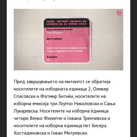
Пред завршувањето на митингот се обратија
носителите на изборната единица 2, Оливер
Спасовски и Фатмир Битиќи, носителите на
изборна емисија три Љупчо Николовски и Сања
Лукаревска. Носителите на изборна единица
четири Венко Филипче и Јована Тренчевска и
носителите на изборна единица пет Бисера
Костадиновска и Јован Митревски.