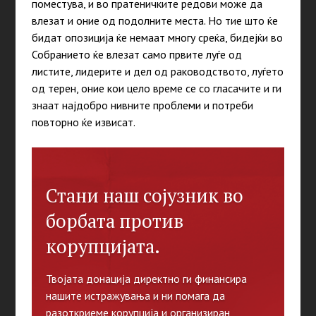
поместува, и во пратеничките редови може да
влезат и оние од подолните места. Но тие што ќе
бидат опозиција ќе немаат многу среќа, бидејќи во
Собранието ќе влезат само првите луѓе од
листите, лидерите и дел од раководството, луѓето
од терен, оние кои цело време се со гласачите и ги
знаат најдобро нивните проблеми и потреби
повторно ќе извисат.
Стани наш сојузник во
борбата против
корупцијата.
Твојата донација директно ги финансира
нашите истражувања и ни помага да
разоткриеме корупција и организиран