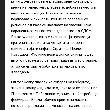
ќе им донесат повеќе гласови, оние кои се цело
време на терен, меѓу гласачите, добиваат често и
недобитни позиции. Но како носители се
појавуваат и личности, кои не се поврзани со
регионот од каде се надеваат на гласови. Така
поранешниот
министер за здравство од СДСМ,
Венко Филипче, иако е скопјанец, ја предводи
пратеничката листа во четвртата изборна
единица, која ги опфаќа Струмица, Прилеп и
Кавадарци. Филипче вели дека сепак има нешто
што го поврзува со регионот каде што го ставиле,
а тоа се неговите баби, кои потекнувале во
Кавадарци.
Од тоа колку гласови ќе соберат на изборите,
зависи и колку кандидати од листата ќе влезат во
Парламентот. Победниците, оние што ќе треба да
формираат Влада, обично првите на листите
потоа ги предлагаат за министри, па листата се