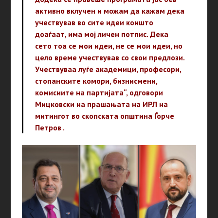
активно вклучен и можам да кажам дека
учествував во сите идеи коишто
доаѓаат, има мој личен потпис. Дека
сето тоа се мои идеи, не се мои идеи, но
цело време учествував со свои предлози.
Учествуваа луѓе академици, професори,
стопанските комори, бизнисмени,
комисиите на партијата“, одговори
Мицковски на прашањата на ИРЛ на
митингот во скопската општина Ѓорче
Петров .