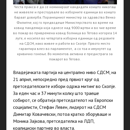
Честа пракса е да се номинираат кандидати коишто никогаш
не живееле и престојувале во изборните единици во коишто
бараат доверба. Поранешниот министер за здравство Венко
Филипче, кој го предводеше Министерството во време на
ковид пандемија која однесе над 9000 жртви и во чие време
во пожар во привремена ковид болница во Тетово изгореа 14
луѓе, е носител во четвртата изборна единици од редовите
на СДСМ, иако живее и работи во Скопје. Првото место
гарантира влез во парламентот, а со тоа и имунутет од
кривично гонење. Во моментов активна е предистрага за
пожарот во Тетово.
Владејачката партија на централно ниво СДСМ, на
21 април, непосредно пред првиот круг од
претседателските избори одржа митинг во Скопје.
За еден час и 37 минути колку што траеше
собирот, се обратија претседателот на Европски
социјалисти, Стефан Левен, лидерот на СДСМ
Димитар Ковачевски, потоа кратко зборуваше и
Моника Зајкова, претседателка на ЛДП,
коалициски партнер во власта.