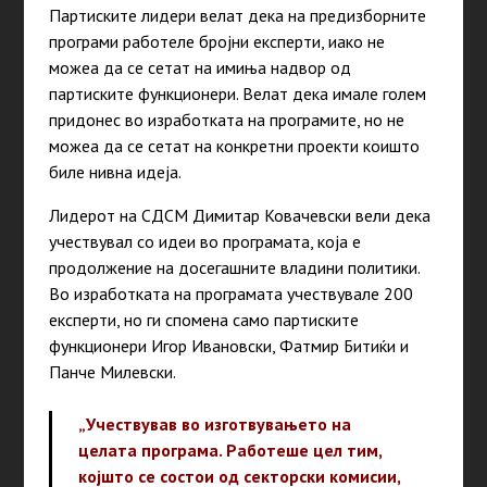
Партиските лидери велат дека на предизборните
програми работеле бројни експерти, иако не
можеа да се сетат на имиња надвор од
партиските функционери. Велат дека имале голем
придонес во изработката на програмите, но не
можеа да се сетат на конкретни проекти коишто
биле нивна идеја.
Лидерот на СДСМ Димитар Ковачевски вели дека
учествувал со идеи во програмата, која е
продолжение на досегашните владини политики.
Во изработката на програмата учествувале 200
експерти, но ги спомена само партиските
функционери Игор Ивановски, Фатмир Битиќи и
Панче Милевски.
„Учествував во изготвувањето на
целата програма. Работеше цел тим,
којшто се состои од секторски комисии,