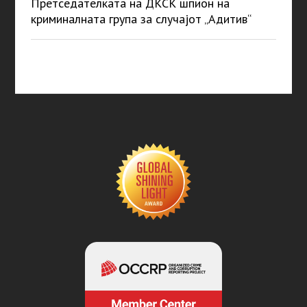
Претседателката на ДКСК шпион на
криминалната група за случајот „Адитив“