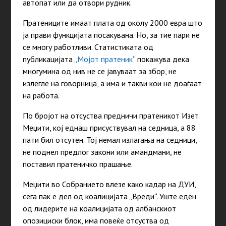
автопат или да отвори рудник.
Пратениците имаат плата од околу 2000 евра што
ја прави функцијата посакувана. Но, за тие пари не
се многу работливи. Статистиката од
публикацијата „
Мојот пратеник
“
покажува дека
многумина од нив не се јавуваат за збор, не
излегле на говорница, а има и такви кои не доаѓаат
на работа.
По бројот на отсуства предничи пратеникот Изет
Меџити, кој еднаш присуствувал на седница, а 88
пати бил отсутен. Тој немал излагања на седници,
не поднел предлог закони или амандмани, не
поставил пратеничко прашање.
Меџити во Собранието влезе како кадар на ДУИ,
сега пак е дел од коалицијата „Вреди“. Уште еден
од лидерите на коалицијата од албанскиот
опозициски блок, има повеќе отсуства од