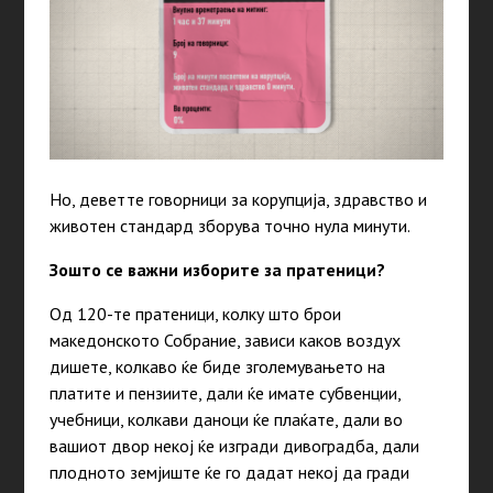
Но, деветте говорници за корупција, здравство и
животен стандард зборува точно нула минути.
Зошто се важни изборите за пратеници?
Од 120-те пратеници, колку што брои
македонското Собрание, зависи каков воздух
дишете, колкаво ќе биде зголемувањето на
платите и пензиите, дали ќе имате субвенции,
учебници, колкави даноци ќе плаќате, дали во
вашиот двор некој ќе изгради дивоградба, дали
плодното земјиште ќе го дадат некој да гради