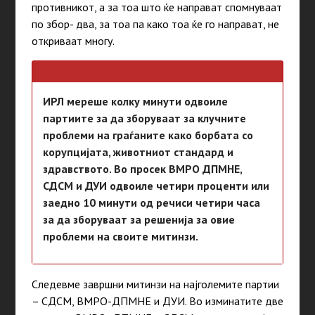
противникот, а за тоа што ќе направат спомнуваат
по збор- два, за тоа па како тоа ќе го направат, не
откриваат многу.
ИРЛ мереше колку минути одвоиле
партиите за да зборуваат за клучните
проблеми на граѓаните како борбата со
корупцијата, животниот стандард и
здравството. Во просек ВМРО ДПМНЕ,
СДСМ и ДУИ одвоиле четири проценти или
заедно 10 минути од речиси четири часа
за да зборуваат за решенија за овие
проблеми на своите митинзи.
Следевме завршни митинзи на најголемите партии
– СДСМ, ВМРО-ДПМНЕ и ДУИ. Во изминатите две