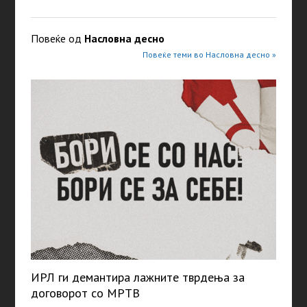
Повеќе од
Насловна десно
Повеќе теми во Насловна десно »
ИРЛ ги демантира лажните тврдења за
договорот со МРТВ