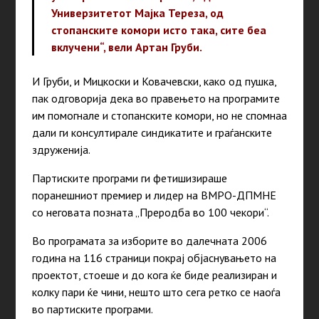
Универзитетот Мајка Тереза, од
стопанските комори исто така, сите беа
вклучени“, вели Артан Груби.
И Груби, и Мицкоски и Ковачевски, како од пушка,
пак одговорија дека во правењето на програмите
им помогнале и стопанските комори, но не спомнаа
дали ги консултирале синдикатите и граѓанските
здруженија.
Партиските програми ги фетишизираше
поранешниот премиер и лидер на ВМРО-ДПМНЕ
со неговата позната „Преродба во 100 чекори“.
Во програмата за изборите во далечната 2006
година на 116 страници покрај објаснувањето на
проектот, стоеше и до кога ќе биде реализиран и
колку пари ќе чини, нешто што сега ретко се наоѓа
во партиските програми.