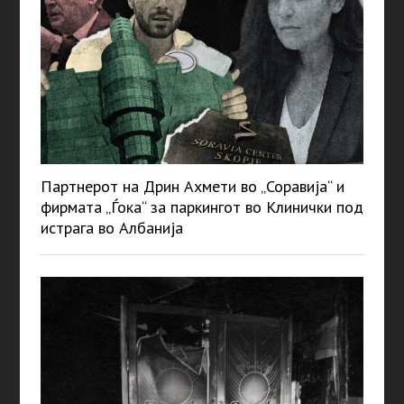
Партнерот на Дрин Ахмети во „Соравија“ и
фирмата „Ѓока“ за паркингот во Клинички под
истрага во Албанија