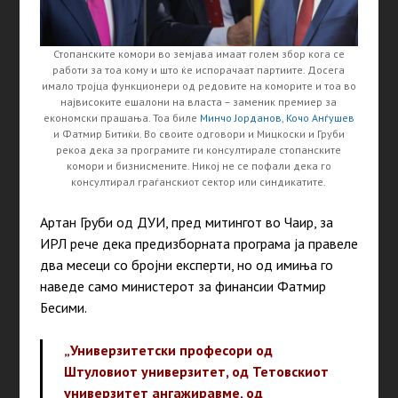
Стопанските комори во земјава имаат голем збор кога се
работи за тоа кому и што ќе испорачаат партиите. Досега
имало тројца функционери од редовите на коморите и тоа во
највисоките ешалони на власта – заменик премиер за
економски прашања. Тоа биле
Минчо Јорданов
,
Кочо Анѓушев
и Фатмир Битиќи. Во своите одговори и Мицкоски и Груби
рекоа дека за програмите ги консултирале стопанските
комори и бизнисмените. Никој не се пофали дека го
консултирал граѓанскиот сектор или синдикатите.
Артан Груби од ДУИ, пред митингот во Чаир, за
ИРЛ рече дека предизборната програма ја правеле
два месеци со бројни експерти, но од имиња го
наведе само министерот за финансии Фатмир
Бесими.
„Универзитетски професори од
Штуловиот универзитет, од Тетовскиот
универзитет ангажиравме, од