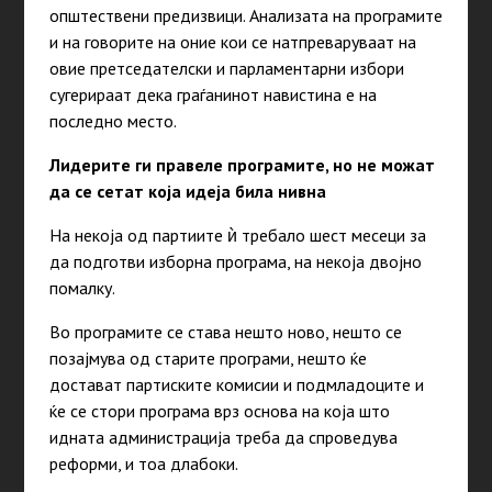
општествени предизвици. Анализата на програмите
и на говорите на оние кои се натпреваруваат на
овие претседателски и парламентарни избори
сугерираат дека граѓанинот навистина е на
последно место.
Лидерите ги правеле програмите, но не можат
да се сетат која идеја била нивна
На некоја од партиите ѝ требало шест месеци за
да подготви изборна програма, на некоја двојно
помалку.
Во програмите се става нешто ново, нешто се
позајмува од старите програми, нешто ќе
достават партиските комисии и подмладоците и
ќе се стори програма врз основа на која што
идната администрација треба да спроведува
реформи, и тоа длабоки.