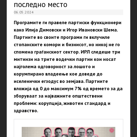
последно место
06.05.2024
Програмите ги правеле партиски функционери
како Илија Димовски и Игор Ивановски Шема.
Партиите во своите програми ги вклучиле
стопанските комори и бизнисот, но никој не го
спомена граѓанскиот сектор. ИРЛ следеше три
митинзи на трите водечки партии кои носат
најголема одговорност за лошото и
корумпирано владеење кое доведе до
иселенички егзодус во земјава. Партиите
вложија од 0 до максимум 7% од времето за да
зборуваат за најважните општествени
проблеми: корупција, животен стандард и
здравство.