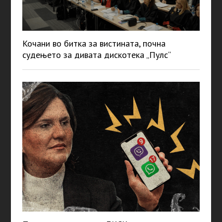
Кочани во битка за вистината, почна
судењето за дивата дискотека „Пулс“