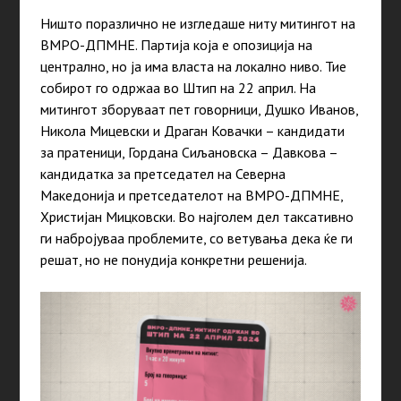
Ништо поразлично не изгледаше ниту митингот на
ВМРО-ДПМНЕ. Партија која е опозиција на
централно, но ја има власта на локално ниво. Тие
собирот го одржаа во Штип на 22 април.
На
митингот зборуваат пет говорници, Душко Иванов,
Никола Мицевски и Драган Ковачки – кандидати
за пратеници, Гордана Сиљановска – Давкова –
кандидатка за претседател на Северна
Македонија и претседателот на ВМРО-ДПМНЕ,
Христијан Мицковски. Во најголем дел таксативно
ги набројуваа проблемите, со ветувања дека ќе ги
решат, но не понудија конкретни решенија.