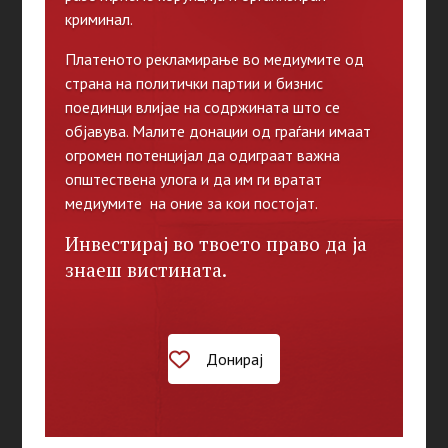
криминал.
Платеното рекламирање во медиумите од
страна на политички партии и бизнис
поединци влијае на содржината што се
објавува. Малите донации од граѓани имаат
огромен потенцијал да одиграат важна
општествена улога и да им ги вратат
медиумите на оние за кои постојат.
Инвестирај во твоето право да ја
знаеш вистината.
Донирај