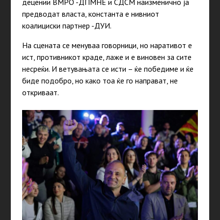
децении ВМРО -ДПМНЕ и СДСМ наизменично ја
предводат власта, константа е нивниот
коалициски партнер -ДУИ.
На сцената се менуваа говорници, но наративот е
ист, противникот краде, лаже и е виновен за сите
несреќи. И ветувањата се исти – ќе победиме и ќе
биде подобро, но како тоа ќе го направат, не
откриваат.