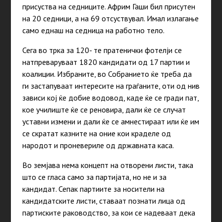
присуства на седниците. Африм Гаши бил присутен
на 20 седници, а на 69 отсуствувал. Имал излагање
само еднаш на седница на работно тело.
Сега во трка за 120- те пратенички фотелји се
натпреваруваат
1820 кандидати од 17 партии и
коалиции. Избраните, во Собранието ќе треба да
ги застапуваат интересите на граѓаните, оти од нив
зависи кој ќе добие водовод, каде ќе се гради пат,
кое училиште ќе се реновира, дали ќе се случат
уставни измени и дали ќе се амнестираат или ќе им
се скратат казните на оние кои краделе од
народот и проневериле од државната каса.
Во земјава нема концепт на отворени листи, така
што се гласа само за партијата, но не и за
кандидат. Сепак партиите за носители на
кандидатските листи, ставаат познати лица од
партиските раководство, за кои се надеваат дека