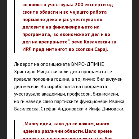
во коишто учествуваа 200 експерти од
своите области и во чијашто работа
нормално дека и јас учествував во
деловите на финализирањето на
програмата, во економскиот дел и во
дел на креирањето“, рече Ковачевски за
ИРЛ пред митингот во скопски Сарај.
Лидерот на опозициската ВМРО-ДПМНЕ
Христијан Мицкоски вели дека програмата се
правела половина година, а тој лично бил вклучен
два месеци. Во изработката на програмата
учествувале академици, професори, бизнисмени,
но ги наведе само партиските функционери Иванка
Василевска, Стефан Андоновски и Илија Димовски.
„Многу идеи, како да ви кажам, многу
идеи во различни области. Цело време
додека се правеше програмата јас бев