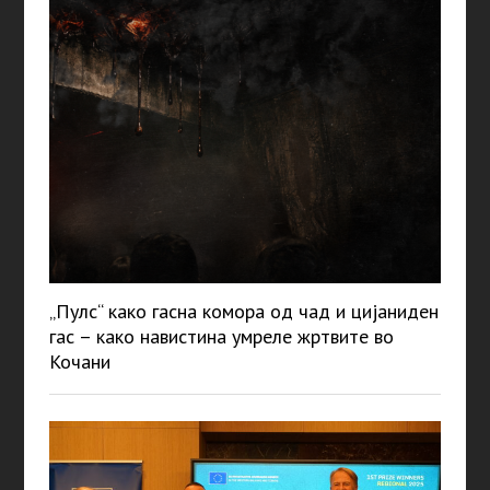
„Пулс“ како гасна комора од чад и цијаниден
гас – како навистина умреле жртвите во
Кочани