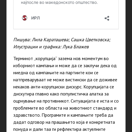
Пишува: Лила Караташева; Сашка Цветковска;
Илустрации и графика: Лука Блажев
Терминот „корупција“ зазема нов моментум во
изборниот кампањи и може да се заклучи дека од
ниедна од кампањите на партиите кои се
натпреваруваат не може вистински да се доживее
некаков анти-корупциски дискурс. Корупцијата се
дискутира главно како популистичка алатка за
оцрнување на противникот. Ситуацијата е иста и со
проблемите во областа на животниот стандард и
здравството. Програмите и кампањите треба да
дадат одговор на прашањето која е конкретната
понуда и дали таа ги рефлектира актуелните