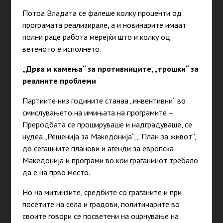
Потоа Владата се фалеше колку проценти од
програмата реализирале, а и новинарите имаат
полни раце работа мерејќи што и колку од
ветеното е исполнето.
„Дрва и камења“ за противниците, „трошки“ за
реалните проблеми
Партиите низ годините станаа „инвентивни“ во
смислувањето на имињата на програмите –
Преродбата се прошируваше и надградуваше, се
нудеа „Решенија за Македонија“, „ План за живот“,
до сегашните планови и агенди за европска
Македонија и програми во кои граѓанинот требало
да е на прво место.
Но на митинзите, средбите со граѓаните и при
посетите на села и градови, политичарите во
своите говори се посветени на оцрнување на