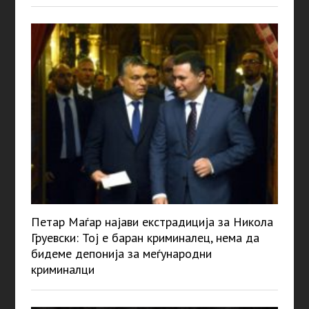
Петар Маѓар најави екстрадиција за Никола
Груевски: Тој е баран криминалец, нема да
бидеме депонија за меѓународни
криминалци