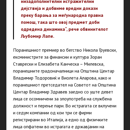
низадополнителни истражителни
дејствија и добвиме вредни докази
преку барања за меѓународна правна
помош, така што овој предмет доби
одредена динамика“, рече обвинителот
Љубомир Лапе.
Поранешниот премиер во бегство Никола Груевски,
ексминистрите за финансии и култура Зоран
Ставрески и Елизабета Канческа – Милевска,
поранешните градоначалници на Општина Центар
Владимир Тодоровиќ и Виолета Аларова, како и
поранешниот претседател на Советот на Општина
Центар Владимир Здравев заедно со уште девет
лица се осомничени за злоупотреба на службена
должност и перење пари. Во истрагата се вклучени
и седум компании од кои три се фирми
регистрирани во Италија, а едно од физичките
лица опфатени во истрагата е државјанин на