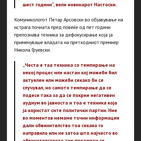
шест години“, вели новинарот Настоски.
Комуникологот Петар Арсовски во објавување на
истрага почната пред повеќе од пет години
препознава техника за дефокусирање која ја
применуваше владата на претходниот премиер
Никола Груевски.
„Честа е таа техника со темпирање на
некој процес или настан кој можеби бил
актуелен или можеби секако би се
случувал, но самото темпирање да се
подеси така за да се покрие негативен
аудиум во јавноста и тоа е техника која
ја користат сите политички партии. Ние
во моментов немаме точни информации
дали обвинителство тоа секако го
направило или не затоа што најчесто во
обвинителството тие предмети се