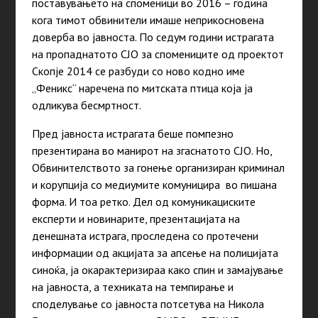
поставувањето на споменици во 2016 – година
кога тимот обвинители имаше неприкосновена
доверба во јавноста. По седум години истрагата
на пропаднатото СЈО за спомениците од проектот
Скопје 2014 се разбуди со ново кодно име
„Феникс“ наречена по митската птица која ја
одликува бесмртност.
Пред јавноста истрагата беше помпезно
презентирана во манирот на згаснатото СЈО. Но,
Обвинителството за гонење организиран криминал
и корупција со медиумите комуницира во пишана
форма. И тоа ретко. Дел од комуникациските
експерти и новинарите, презентацијата на
денешната истрага, проследена со протечени
информации од акцијата за апсење на полицијата
синоќа, ја окарактеризираа како спин и замајување
на јавноста, а техниката на темпирање и
споделување со јавноста потсетува на Никола