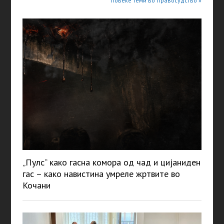
Повеќе теми во Правосудство »
„Пулс“ како гасна комора од чад и цијаниден
гас – како навистина умреле жртвите во
Кочани