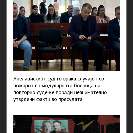
Апелацискиот суд го враќа случајот со
пожарот во модуларната болница на
повторно судење поради невнимателно
утврдени факти во пресудата