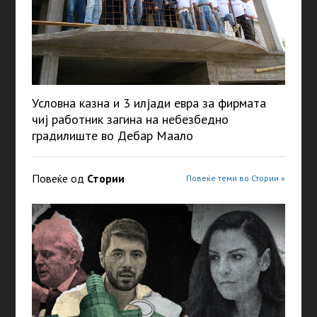
Условна казна и 3 илјади евра за фирмата
чиј работник загина на небезбедно
градилиште во Дебар Маaло
Повеќе од
Стории
Повеќе теми во Стории »