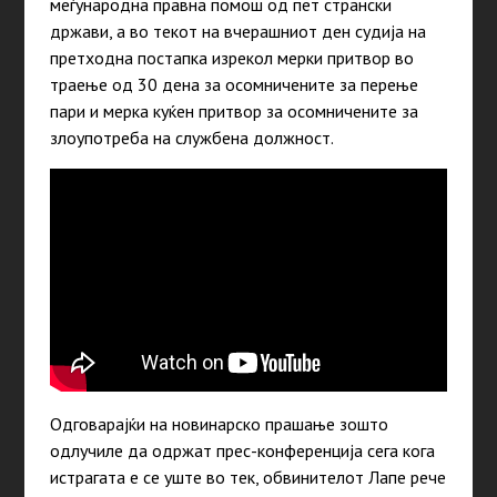
меѓународна правна помош од пет странски
држави, а во текот на вчерашниот ден судија на
претходна постапка изрекол мерки притвор во
траење од 30 дена за осомничените за перење
пари и мерка куќен притвор за осомничените за
злоупотреба на службена должност.
Одговарајќи на новинарско прашање зошто
одлучиле да одржат прес-конференција сега кога
истрагата е се уште во тек, обвинителот Лапе рече