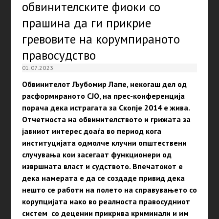
обвинителските фиоки со
прашина да ги прикрие
гревовите на корумпираното
правосудство
01.07.2023
Обвинителот Љубомир Лапе, некогаш дел од
расформираното СЈО, на прес-конференција
порача дека истрагата за Скопје 2014 е жива.
Отчетноста на обвинителството и грижата за
јавниот интерес доаѓа во период кога
институцијата одмолче клучни општествени
случувања кои засегаат функционери од
извршната власт и судството. Впечатокот е
дека намерата е да се создаде привид дека
нешто се работи на полето на справувањето со
корупцијата иако во реалноста правосудниот
систем со децении прикрива криминали и им