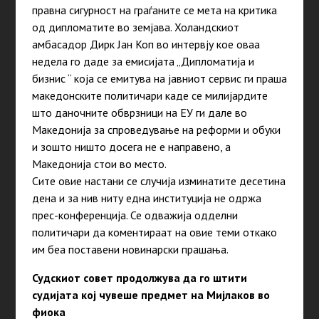
правна сигурност на граѓаните се мета на критика
од дипломатите во земјава. Холандскиот
амбасадор Дирк Јан Коп во интервју кое оваа
недела го даде за емисијата „Дипломатија и
бизнис “ која се емитува на јавниот сервис ги праша
македонските политичари каде се милијардите
што даночните обврзници на ЕУ ги дале во
Македонија за спроведување на реформи и обуки
и зошто ништо досега не е направено, а
Македонија стои во место.
Сите овие настани се случија изминатите десетина
дена и за нив ниту една институција не одржа
прес-конференција. Се одважија одделни
политичари да коментираат на овие теми откако
им беа поставени новинарски прашања.
Судскиот совет продолжува да го штити
судијата кој чувеше предмет на Мијлаков во
фиока