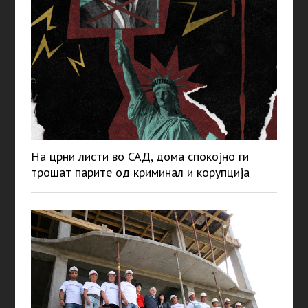
На црни листи во САД, дома спокојно ги
трошат парите од криминал и корупција