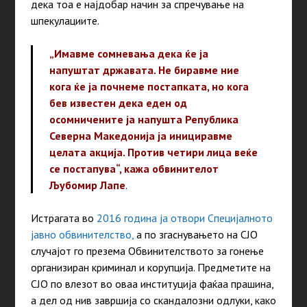
дека тоа е најдобар начин за спречување на
шпекулациите.
„Имавме сомневања дека ќе ја
напуштат државата. Не биравме ние
кога ќе ја почнеме постапката, но кога
бев известен дека еден од
осомничените ја напушта Република
Северна Македонија ја инициравме
целата акција. Против четири лица веќе
се постапува“, кажа обвинителот
Љубомир Лапе
.
Истрагата во
2016 година ја отвори Специјалното
јавно обвинителство,
а по згаснувањето на СЈО
случајот го презема Обвинителството за гонење
организиран криминал и корупција. Предметите на
СЈО по влезот во оваа институција фаќаа прашина,
а дел од нив завршија со скандалозни одлуки, како