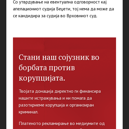
Со утврдување на евентуална одговорност кај
апелациониот судија Беџети, тој нема да може да
се кандидира за судија во Врховниот суд.
Стани наш сојузник во
борбата против
корупцијата.
Твојата донација директно ги финансира
нашите истражувања и ни помага да
разоткриеме корупција и организиран
криминал.
Платеното рекламирање во медиумите од