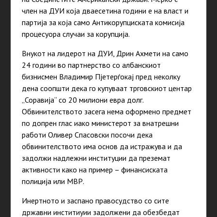
член на ДУИ која дваесетина години е на власт и
партија за која само Антикорупциската комисија
процесуора случаи за корупција.
Внукот на лидерот на ДУИ, Дрин Ахмети на само
24 години во партнерство со албанскиот
бизнисмен Владимир Пјетерѓокај пред неколку
дена соопшти дека го купуваат трговскиот центар
„Соравија“ со 20 милиони евра долг.
Обвинителството засега нема оформено предмет
по допрен глас иако министерот за внатрешни
работи Оливер Спасовски посочи дека
обвинителството има основ да истражува и да
задолжи надлежни институции да преземат
активности како на пример – финансиската
полиција или МВР.
Инертното и заспано правосудство со сите
државни инститиуии задолжени да обезбедат