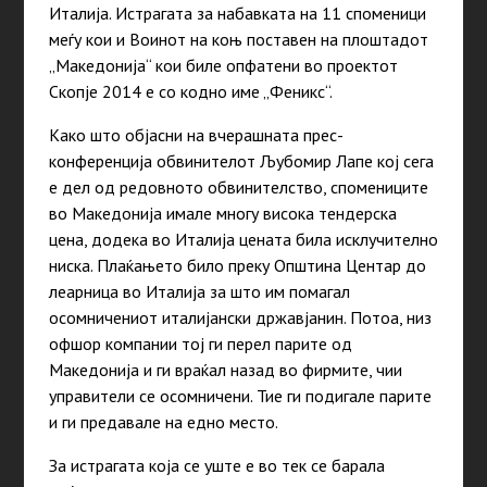
Италија. Истрагата за набавката на 11 споменици
меѓу кои и Воинот на коњ поставен на плоштадот
„Македонија“ кои биле опфатени во проектот
Скопје 2014 е со кодно име „Феникс“.
Како што објасни на вчерашната прес-
конференција обвинителот Љубомир Лапе кој сега
е дел од редовното обвинителство, спомениците
во Македонија имале многу висока тендерска
цена, додека во Италија цената била исклучително
ниска. Плаќањето било преку Општина Центар до
леарница во Италија за што им помагал
осомничениот италијански државјанин. Потоа, низ
офшор компании тој ги перел парите од
Македонија и ги враќал назад во фирмите, чии
управители се осомничени. Тие ги подигале парите
и ги предавале на едно место.
За истрагата која се уште е во тек се барала