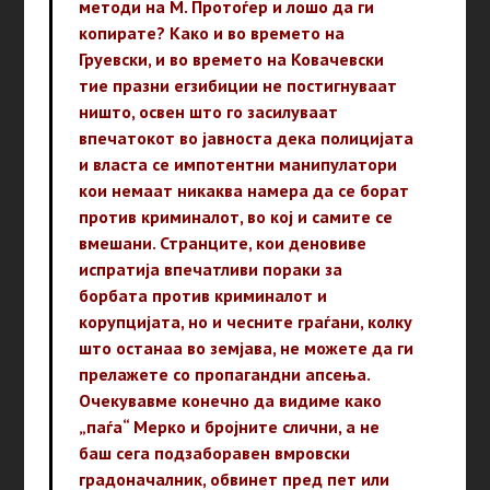
методи на М. Протоѓер и лошо да ги
копирате? Како и во времето на
Груевски, и во времето на Ковачевски
тие празни егзибиции не постигнуваат
ништо, освен што го засилуваат
впечатокот во јавноста дека полицијата
и власта се импотентни манипулатори
кои немаат никаква намера да се борат
против криминалот, во кој и самите се
вмешани. Странците, кои деновиве
испратија впечатливи пораки за
борбата против криминалот и
корупцијата, но и чесните граѓани, колку
што останаа во земјава, не можете да ги
прелажете со пропагандни апсења.
Очекувавме конечно да видиме како
„паѓа“ Мерко и бројните слични, а не
баш сега подзаборавен вмровски
градоначалник, обвинет пред пет или