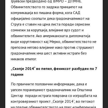
Груевски предводено од ВМРО – ДПМНЕ.
Обвинителството го задржа принципот на
комуникација во пишана форма, кога САД
официјално соопшти дека градоначалникот на
Струга е ставен на црна листа поради сериозни
сомнежи за корупција, влијание врз судот и
обвинителите. Ако американската дипломатија
виде коруптивност кај Мерко, обвинителството не
препозна негово влијание иако против струшкиот
градоначалник има шест активни истраги без
никаков епилог.
„Скопје 2014“ во пепел, фениксот разбуден по 7
години
По првичните половични информации, дека е
уапсен поранешниот градоначалник на Општина
Центар поради истрага поврзана со изградбата на
контроверзниот проект „Скопје 2014“, во петокот
на пладне обвинителството на прес-конференција