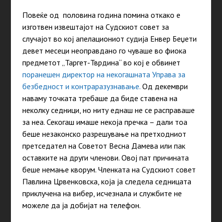
Повеќе од половина година помина откако е
изготвен извештајот на Судскиот совет за
случајот во кој апелациониот судија Енвер Беџети
девет месеци неоправдано го чуваше во фиока
предметот „Таргет-Тврдина“ во кој е обвинет
поранешен директор на некогашната Управа за
безбедност и контраразузнавање.
Од декември
наваму точката требаше да биде ставена на
неколку седници, но ниту еднаш не се расправаше
за неа. Секогаш имаше некоја пречка – дали тоа
беше незаконско разрешување на претходниот
претседател на Советот Весна Дамева или пак
оставките на други членови. Овој пат причината
беше немање кворум. Членката на Судскиот совет
Павлина Црвенковска, која ја следела седницата
приклучена на вибер, исчезнала и службите не
можеле да ја добијат на телефон.