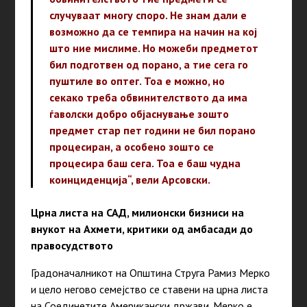
случуваат многу споро. Не знам дали е
возможно да се темпира на начин на кој
што ние мислиме. Но можеби предметот
бил подготвен од порано, а тие сега го
пуштиле во оптег. Тоа е можно, но
секако треба обвинителството да има
ѓаволски добро објаснување зошто
предмет стар пет години не бил порано
процесиран, а особено зошто се
процесира баш сега. Тоа е баш чудна
коинциденција“, вели Арсовски.
Црна листа на САД, милионски бизниси на
внукот на Ахмети, критики од амбасади до
правосудството
Градоначалникот на Општина Струга Рамиз Мерко
и цело негово семејство се ставени на црна листа
на Соединетите Американски држави. Мерко е