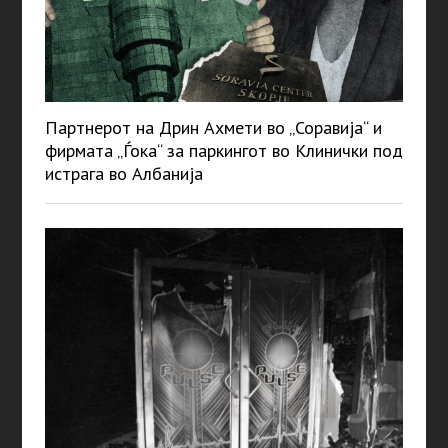
Партнерот на Дрин Ахмети во „Соравија“ и
фирмата „Ѓока“ за паркингот во Клинички под
истрага во Албанија