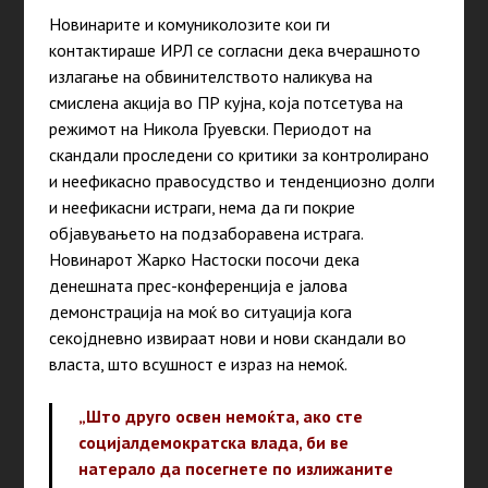
Новинарите и комуниколозите кои ги
контактираше ИРЛ се согласни дека вчерашното
излагање на обвинителството наликува на
смислена акција во ПР кујна, која потсетува на
режимот на Никола Груевски. Периодот на
скандали проследени со критики за контролирано
и неефикасно правосудство и тенденциозно долги
и неефикасни истраги, нема да ги покрие
објавувањето на подзаборавена истрага.
Новинарот Жарко Настоски посочи дека
денешната прес-конференција е јалова
демонстрација на моќ во ситуација кога
секојдневно извираат нови и нови скандали во
власта, што всушност е израз на немоќ.
„Што друго освен немоќта, ако сте
социјалдемократска влада, би ве
натерало да посегнете по излижаните