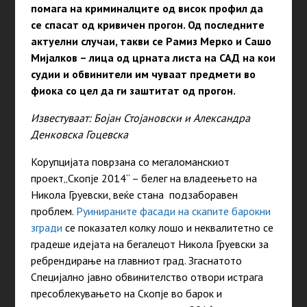
помага на криминалците од висок профил да
се спасат од кривичен прогон. Од последните
актуелни случаи, такви се Рамиз Мерко и Сашо
Мијалков – лица од црната листа на САД на кои
судии и обвинители им чуваат предмети во
фиока со цел да ги заштитат од прогон.
Известуваат: Бојан Стојановски и Александра
Денковска Гоцевска
Корупцијата поврзана со мегаломанскиот
проект„Скопје 2014“ – белег на владеењето на
Никола Груевски, веќе стана подзаборавен
проблем.
Руинираните фасади на скапите барокни
згради
се показател колку лошо и неквалитетно се
градеше идејата на бегалецот Никола Груевски за
ребрендирање на главниот град. Згаснатото
Специјално јавно обвинителство отвори истрага
пресоблекувањето на Скопје во барок и