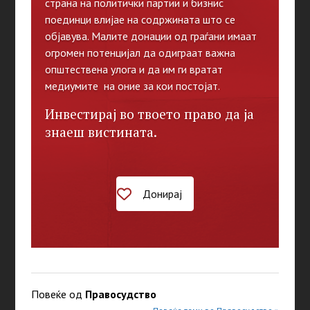
страна на политички партии и бизнис
поединци влијае на содржината што се
објавува. Малите донации од граѓани имаат
огромен потенцијал да одиграат важна
општествена улога и да им ги вратат
медиумите на оние за кои постојат.
Инвестирај во твоето право да ја
знаеш вистината.
Донирај
Повеќе од
Правосудство