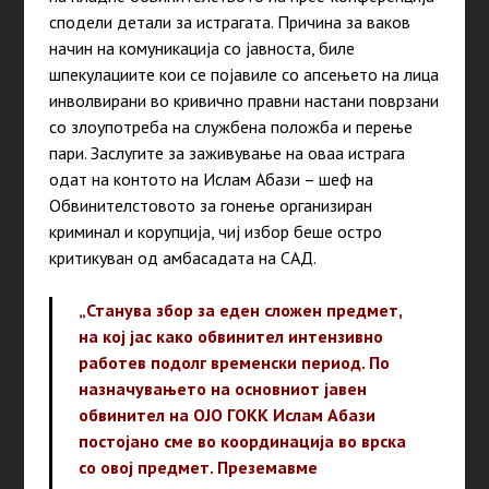
сподели детали за истрагата. Причина за ваков
начин на комуникација со јавноста, биле
шпекулациите кои се појавиле со апсењето на лица
инволвирани во кривично правни настани поврзани
со злоупотреба на службена положба и перење
пари. Заслугите за заживување на оваа истрага
одат на контото на Ислам Абази – шеф на
Обвинителстовото за гонење организиран
криминал и корупција, чиј избор беше остро
критикуван од амбасадата на САД.
„Станува збор за еден сложен предмет,
на кој јас како обвинител интензивно
работев подолг временски период. По
назначувањето на основниот јавен
обвинител на ОЈО ГОКК Ислам Абази
постојано сме во координација во врска
со овој предмет. Преземавме