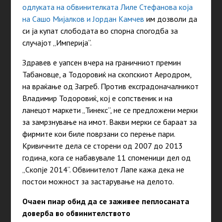
одлуката на обвинителката Лиле Стефанова која
на Сашо Мијалков и Јордан Камчев
им дозволи да
си ја купат слободата во спорна спогодба за
случајот „Империја“.
Здравев е уапсен вчера на граничниот премин
Табановце, а Тодоровиќ на скопскиот Аеродром,
на враќање од Загреб. Против ексградоначалникот
Владимир Тодоровиќ, кој е сопственик и на
ланецот маркети „Тинекс“, не се предложени мерки
за замрзнување на имот. Вакви мерки се бараат за
фирмите кои биле поврзани со перење пари.
Кривичните дела се сторени од 2007 до 2013
година, кога се набавувале 11 споменици дел од
„Скопје 2014“. Обвинителот Лапе кажа дека не
постои можност за застарување на делото.
Очаен пиар обид да се заживее пеплосаната
доверба во обвинителството