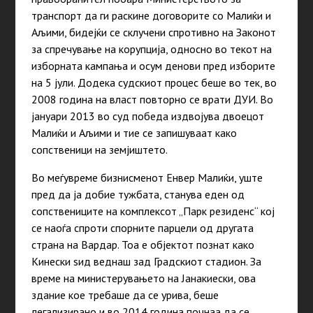
транспорт да ги раскине договорите со Малиќи и
Аљими, бидејќи се склучени спротивно на Законот
за спречување на корупција, односно во текот на
изборната кампања и осум денови пред изборите
на 5 јули. Додека судскиот процес беше во тек, во
2008 година на власт повторно се врати ДУИ. Во
јануари 2013 во суд победа издвојува двоецот
Малиќи и Аљими и тие се запишуваат како
сопственици на земјиштето.
Во меѓувреме бизнисменот Енвер Малиќи, уште
пред да ја добие тужбата, станува еден од
сопствениците на комплексот „Парк резиденс“ кој
се наоѓа спроти спорните парцели од другата
страна на Вардар. Тоа е објектот познат како
Кинески ѕид веднаш зад Градскиот стадион. За
време на министерувањето на Јанакиески, ова
здание кое требаше да се урива, беше
легализирано и во 2014 година почнаа да се