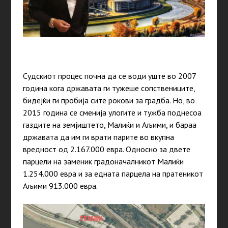
Судскиот процес почна да се води уште во 2007
година кога државата ги тужеше сопствениците,
бидејќи ги пробија сите рокови за градба. Но, во
2015 година се сменија улогите и тужба поднесоа
газдите на земјиштето, Малиќи и Аљими, и бараа
државата да им ги врати парите во вкупна
вредност од 2.167.000 евра. Односно за двете
парцели на заменик градоначалникот Малиќи
1.254.000 евра и за едната парцела на пратеникот
Аљими 913.000 евра.