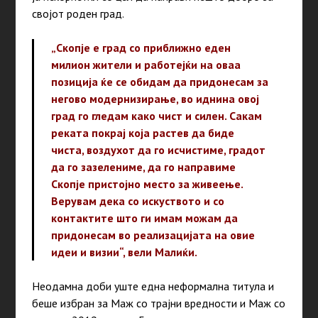
својот роден град.
„Скопје е град со приближно еден
милион жители и работејќи на оваа
позиција ќе се обидам да придонесам за
негово модернизирање, во иднина овој
град го гледам како чист и силен. Сакам
реката покрај која растев да биде
чиста, воздухот да го исчистиме, градот
да го зазелениме, да го направиме
Скопје пристојно место за живеење.
Верувам дека со искуството и со
контактите што ги имам можам да
придонесам во реализацијата на овие
идеи и визии“, вели Малиќи.
Неодамна доби уште една неформална титула и
беше избран за Маж со трајни вредности и Маж со