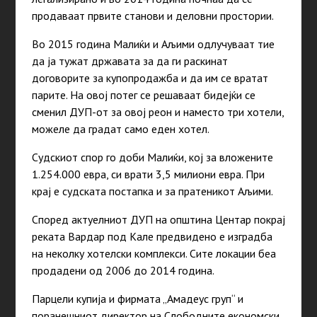
продаваат првите станови и деловни простории.
Во 2015 година Малиќи и Аљими одлучуваат тие
да ја тужат државата за да ги раскинат
договорите за купопродажба и да им се вратат
парите. На овој потег се решаваат бидејќи се
сменил ДУП-от за овој реон и наместо три хотели,
можеле да градат само еден хотел.
Судскиот спор го доби Малиќи, кој за вложените
1.254.000 евра, си врати 3,5 милиони евра. При
крај е судската постапка и за пратеникот Аљими.
Според актуелниот ДУП на општина Центар покрај
реката Вардар под Кале предвидено е изградба
на неколку хотелски комплекси. Сите локации беа
продадени од 2006 до 2014 година.
Парцели купија и фирмата „Амадеус груп“ и
поранешниот директор на Слободните економски