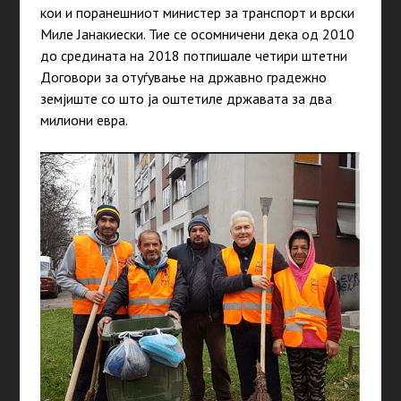
кои и поранешниот министер за транспорт и врски
Миле Јанакиески. Тие се осомничени дека од 2010
до средината на 2018 потпишале четири штетни
Договори за отуѓување на државно градежно
земјиште со што ја оштетиле државата за два
милиони евра.