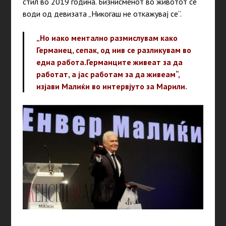
стил во 2019 година. Бизнисменот во животот се
води од девизата „Никогаш не откажувај се“.
„Но иако ментално размислувам како
Германец, сепак, од нив се разликувам во
една работа.Германците живеат за да
работат, а јас работам за да живеам“,
изјави Малиќи во интервјуто за Марили.