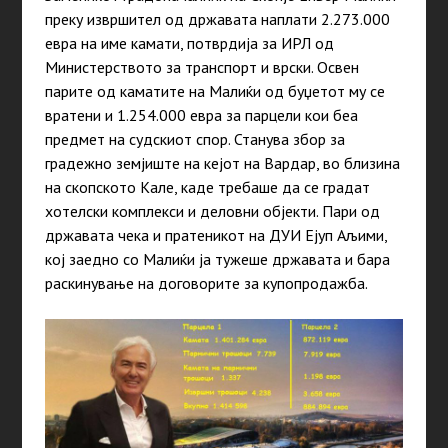
преку извршител од државата наплати 2.273.000
евра на име камати, потврдија за ИРЛ од
Министерството за транспорт и врски. Освен
парите од каматите на Малиќи од буџетот му се
вратени и 1.254.000 евра за парцели кои беа
предмет на судскиот спор. Станува збор за
градежно земјиште на кејот на Вардар, во близина
на скопското Кале, каде требаше да се градат
хотелски комплекси и деловни објекти. Пари од
државата чека и пратеникот на ДУИ Ејуп Аљими,
кој заедно со Малиќи ја тужеше државата и бара
раскинување на договорите за купопродажба.