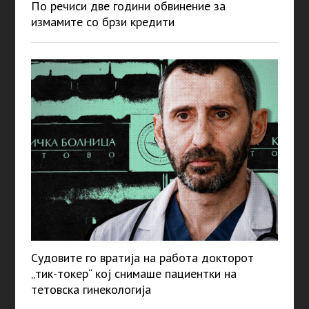
По речиси две години обвинение за
измамите со брзи кредити
Судовите го вратија на работа докторот
„тик-токер“ кој снимаше пациентки на
тетовска гинекологија