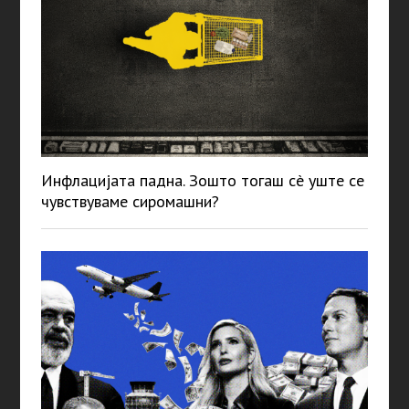
Инфлацијата падна. Зошто тогаш сè уште се
чувствуваме сиромашни?