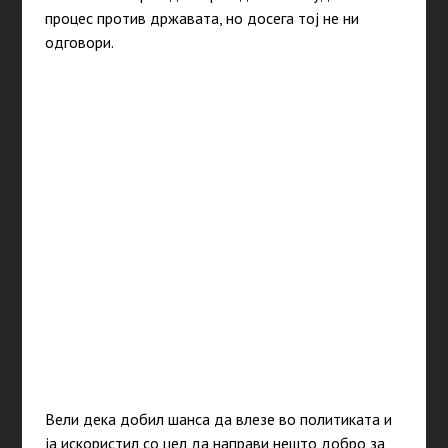
процес против државата, но досега тој не ни
одговори.
Вели дека добил шанса да влезе во политиката и
ја искористил со цел да направи нешто добро за