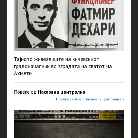
Тајното живеалиште на кичевскиот
градоначалник во зградата на сватот на
Ахмети
Повеќе од
Насловна централна
Повеќе теми во Насловна централна »