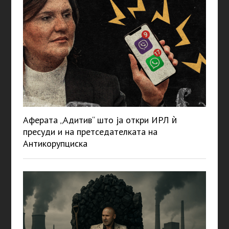
Аферата „Адитив“ што ја откри ИРЛ ѝ
пресуди и на претседателката на
Антикорупциска