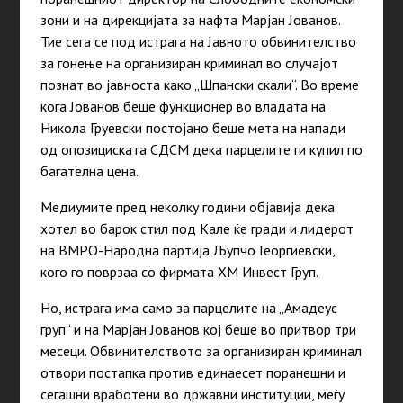
зони и на дирекцијата за нафта Марјан Јованов.
Тие сега се под истрага на Јавното обвинителство
за гонење на организиран криминал во случајот
познат во јавноста како „Шпански скали“. Во време
кога Јованов беше функционер во владата на
Никола Груевски постојано беше мета на напади
од опозициската СДСМ дека парцелите ги купил по
багателна цена.
Медиумите пред неколку години објавија дека
хотел во барок стил под Кале ќе гради и лидерот
на ВМРО-Народна партија Љупчо Георгиевски,
кого го поврзаа со фирмата ХМ Инвест Груп.
Но, истрага има само за парцелите на „Амадеус
груп“ и на Марјан Јованов кој беше во притвор три
месеци. Обвинителството за организиран криминал
отвори постапка против единаесет поранешни и
сегашни вработени во државни институции, меѓу