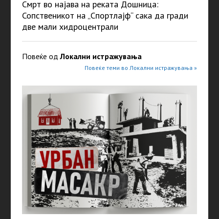
Смрт во најава на реката Дошница:
Сопственикот на „Спортлајф“ сака да гради
две мали хидроцентрали
Повеќе од
Локални истражувања
Повеќе теми во Локални истражувања »