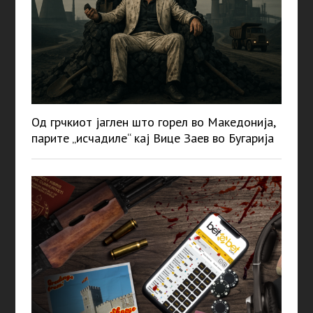
Од грчкиот јаглен што горел во Македонија,
парите „исчадиле“ кај Вице Заев во Бугарија