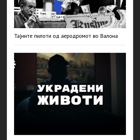
Тајните пилоти од аеродромот во Валона