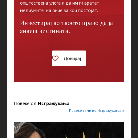
општествена улога и да им ги вратат
медиумите на оние за кои постојат.
Инвестирај во твоето право да ја
знаеш вистината.
Донирај
Повеќе од
Истражувањa
Повеќе теми во Истражувањa »