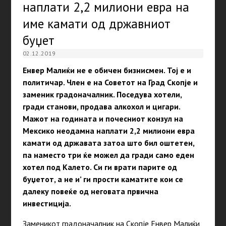
наплати 2,2 милиони евра на
име камати од државниот
буџет
02.12.2019
Енвер Малиќи не е обичен бизнисмен. Тој е и
политичар. Член е на Советот на Град Скопје и
заменик градоначалник. Поседува хотели,
гради станови, продава алкохол и цигари.
Мажот на годината и почесниот конзул на
Мексико неодамна наплати 2,2 милиони евра
камати од државата затоа што бил оштетен,
па наместо три ќе можел да гради само еден
хотел под Калето. Си ги врати парите од
буџетот, а не и’ ги прости каматите кои се
далеку повеќе од неговата првична
инвестиција.
Заменикот градоначалник на Скопје Енвер Малиќи