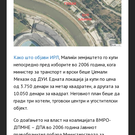
Како што објави ИРЛ
, Малиќи земјиштето го купи
непосредно пред изборите во 2006 година, кога
министер за транспорт и врски беше Џемали
Мехази од ДУИ. Едната локација ја купи по цена
од 3.750 денари за метар квадратен, а другата за
10.050 денари за квадрат. Неговиот план беше да
гради три хотели, трговски центри и угостителски
објект.
Со доаѓањето на власт на коалицијата ВМРО-
ДПМНЕ – ДПА во 2006 година Јавниот
правобранител побара Министерството за