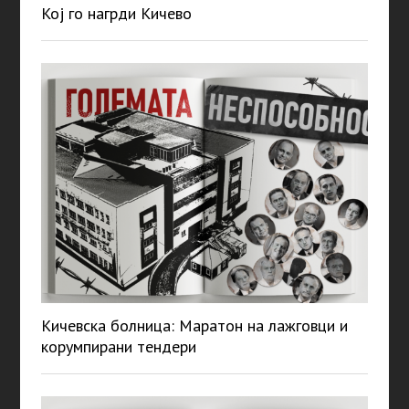
Кој го нагрди Кичево
Кичевска болница: Маратон на лажговци и
корумпирани тендери