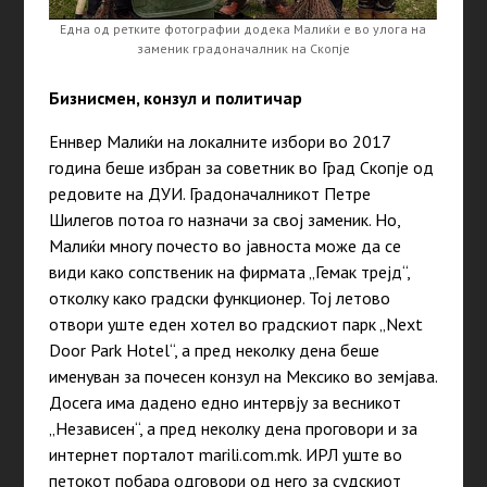
Една од ретките фотографии додека Малиќи е во улога на
заменик градоначалник на Скопје
Бизнисмен, конзул и политичар
Еннвер Малиќи на локалните избори во 2017
година беше избран за советник во Град Скопје од
редовите на ДУИ. Градоначалникот Петре
Шилегов потоа го назначи за свој заменик. Но,
Малиќи многу почесто во јавноста може да се
види како сопственик на фирмата „Гемак трејд“,
отколку како градски функционер. Тој летово
отвори уште еден хотел во градскиот парк „Next
Door Park Hotel“, а пред неколку дена беше
именуван за почесен конзул на Мексико во земјава.
Досега има дадено едно интервју за весникот
„Независен“, а пред неколку дена проговори и за
интернет порталот marili.com.mk. ИРЛ уште во
петокот побара одговори од него за судскиот