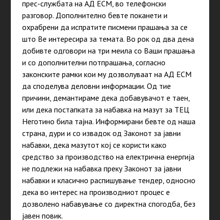
прес-службата на АД ЕСМ, во телефонски
разговор. Дополнително бевте поканети и
охрабрени да испратите писмени прашања за се
што Ве интересира за темата. Во рок од два дена
добивте одговори на три меила со Ваши прашања
и со дополнителни потпрашања, согласно
законските рамки кои му дозволуваат на АД ЕСМ
да споделува деловни информации. Од тие
причини, демантираме дека добавувачот е таен,
или дека постапката за набавка на мазут за ТЕЦ
Неготино била тајна. Информирани бевте од наша
страна, дури и со извадок од Законот за јавни
набавки, дека мазутот кој се користи како
средство за производство на електрична енергија
не подлежи на набавка преку Законот за јавни
набавки и класично распишување тендер, односно
дека во интерес на производниот процес е
дозволено набавување со директна спогодба, без
јавен повик.