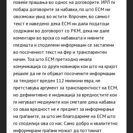
повеќе прашања во однос на договорите. ИРЛ ги
побара договорите за набавка, по што ЕСМ ни
овозможи увид во истите. Впрочем, во самиот
текст е наведено дека ЕСМ ни дала податоци
содржани во договорот со РКМ, дека ни дале
коментари во врска со набавката и нивните
гледишта и споделени информации се застапени
во посочениот текст на фер и транспарентен
начин. Тоа што ЕСМ претходно имала
комуникација со други новинари кои што на крајот
решиле да не ги објават посочените информации
за тендерот вреден 112 милиони евра, не
претставува аргумент за транспарентност на ЕСМ,
но дефинитивно е индикација за вредностите кои
ги негуваат медиумите кои сметале дека набавка
со оваа вредност не е предмет за информирање
на граѓаните, за што им благодариме на ЕСМ што
го споделија ова со нас. Само добро и квалитетно
информирани граѓани можат да поттикнат