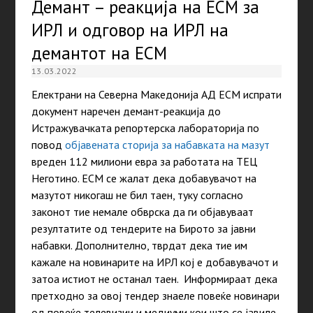
Демант – реакција на ЕСМ за
ИРЛ и одговор на ИРЛ на
демантот на ЕСМ
13.03.2022
Електрани на Северна Македонија АД ЕСМ испрати
документ наречен демант-реакција до
Истражувачката репортерска лабораторија по
повод
објавената сторија за набавката на мазут
вреден 112 милиони евра за работата на ТЕЦ
Неготино. ЕСМ се жалат дека добавувачот на
мазутот никогаш не бил таен, туку согласно
законот тие немале обврска да ги објавуваат
резултатите од тендерите на Бирото за јавни
набавки. Дополнително, тврдат дека тие им
кажале на новинарите на ИРЛ кој е добавувачот и
затоа истиот не останал таен. Информираат дека
претходно за овој тендер знаеле повеќе новинари
од повеќе телевизии и медиуми кои што се јавиле