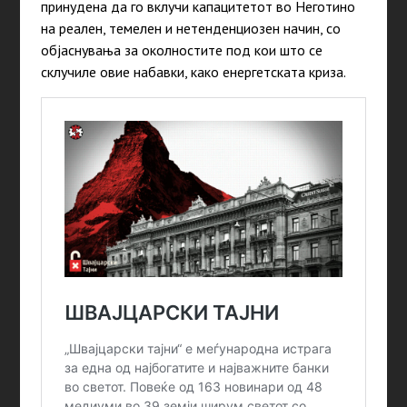
принудена да го вклучи капацитетот во Неготино
на реален, темелен и нетенденциозен начин, со
објаснувања за околностите под кои што се
склучиле овие набавки, како енергетската криза.