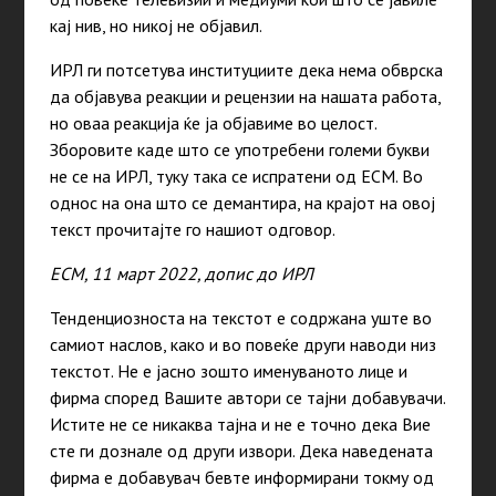
кај нив, но никој не објавил.
ИРЛ ги потсетува институциите дека нема обврска
да објавува реакции и рецензии на нашата работа,
но оваа реакција ќе ја објавиме во целост.
Зборовите каде што се употребени големи букви
не се на ИРЛ, туку така се испратени од ЕСМ. Во
однос на она што се демантира, на крајот на овој
текст прочитајте го нашиот одговор.
ЕСМ, 11 март 2022, допис до ИРЛ
Тенденциозноста на текстот е содржана уште во
самиот наслов, како и во повеќе други наводи низ
текстот. Не е јасно зошто именуваното лице и
фирма според Вашите автори се тајни добавувачи.
Истите не се никаква тајна и не е точно дека Вие
сте ги дознале од други извори. Дека наведената
фирма е добавувач бевте информирани токму од