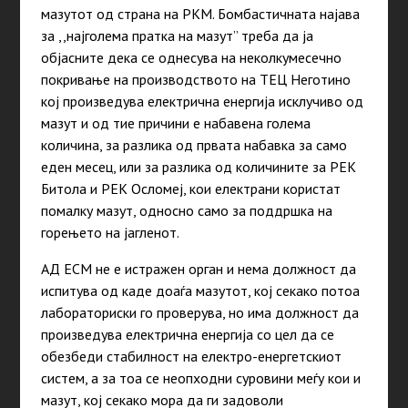
мазутот од страна на РКМ. Бомбастичната најава
за ,,најголема пратка на мазут” треба да ја
објасните дека се однесува на неколкумесечно
покривање на производството на ТЕЦ Неготино
кој произведува електрична енергија исклучиво од
мазут и од тие причини е набавена голема
количина, за разлика од првата набавка за само
еден месец, или за разлика од количините за РЕК
Битола и РЕК Осломеј, кои електрани користат
помалку мазут, односно само за поддршка на
горењето на јагленот.
АД ЕСМ не е истражен орган и нема должност да
испитува од каде доаѓа мазутот, кој секако потоа
лабораториски го проверува, но има должност да
произведува електрична енергија со цел да се
обезбеди стабилност на електро-енергетскиот
систем, а за тоа се неопходни суровини меѓу кои и
мазут, кој секако мора да ги задоволи