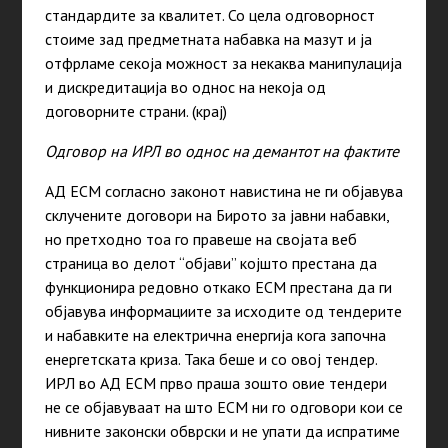
стандардите за квалитет. Со цела одговорност
стоиме зад предметната набавка на мазут и ја
отфрламе секоја можност за некаква манипулација
и дискредитација во однос на некоја од
договорните страни. (крај)
Одговор на ИРЛ во однос на демантот на фактите
АД ЕСМ согласно законот навистина не ги објавува
склучените договори на Бирото за јавни набавки,
но претходно тоа го правеше на својата веб
страница во делот “објави” којшто престана да
функционира редовно откако ЕСМ престана да ги
објавува информациите за исходите од тендерите
и набавките на електрична енергија кога започна
енергетската криза. Така беше и со овој тендер.
ИРЛ во АД ЕСМ прво праша зошто овие тендери
не се објавуваат на што ЕСМ ни го одговори кои се
нивните законски обврски и не упати да испратиме