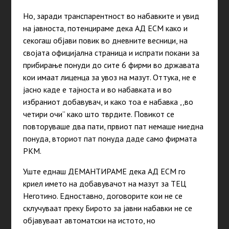
Но, заради транспарентност во набавките и увид
на јавноста, потенцираме дека АД ЕСМ како и
секогаш објави повик во дневните весници, на
својата официјална страница и испрати покани за
прибирање понуди до сите 6 фирми во државата
кои имаат лиценца за увоз на мазут. Оттука, не е
јасно каде е тајноста и во набавката и во
избраниот добавувач, и како тоа е набавка ,,во
четири очи” како што тврдите. Повикот се
повторуваше два пати, првиот пат немаше ниедна
понуда, вториот пат понуда даде само фирмата
РКМ.
Уште еднаш ДЕМАНТИРАМЕ дека АД ЕСМ го
криел името на добавувачот на мазут за ТЕЦ
Неготино. Едноставно, договорите кои не се
склучуваат преку Бирото за јавни набавки не се
објавуваат автоматски на истото, но