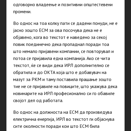
одговорно владеење и позитивни општестевени
промени.
Во однос на тоа колку пати се дадени понуди, не е
јасно зошто ЕСМ за ова посочува дека не е
објавено, кога во текстот е наведено за секој
повик поединечно дека пропаднал поради тоа
што немало пријавени компании, се повторувал и
потоа се пријавила една компанија. Ако се чита
текстот, ќе се види дека ИРЛ дополнително се
обратила и до ОКТА која што е добавувач на
мазут за РКМ и таму поставила прашање зошто
тие не се пријавиле на повиците, што укажува дека
новинарите на ИРЛ професионално си го обавиле
својот дел од работата.
Во однос на должноста на ЕСМ да произведува
електрична енергија, ИРЛ во текстот ги објаснува
сите околности поради кои што ЕСМ била