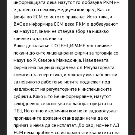
информацијата дека мазутот го добавува РКМ им
е дадена на неколку медиуми кои пред Вас се
јавија во ЕСМ со истото прашање. Исто така, и
ВАС ве информира ЕСМ дека РКМ е добавувачот
на мазутот, значи не станува збор за никакво
криење податок или за
Ваше дознавање. ПОТЕНЦИРАМЕ доставивме
покани до сите лиценцирани фирми за трговија со
мазут во Р. Северна Македонија. Наведената
фирма има лиценца издадена од Регулаторната
комисија за енергетика, и доколку има забелешки
за нејзиното работење, истите подлежат под
надлежност на регулаторните и инспекциските
субјекти. Како што Ве информиравме, мазутот
секојдневно се испитува во лабораторијата на
ТЕЦ Неготино и количини кои не ги задоволуваат
пропишаните државни стандарди нема да се
примат и нема да се исплатат. До овој момент АД
ЕСМ нема проблем со испораката и квалитетот на