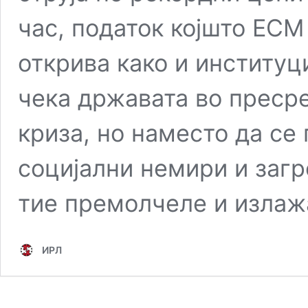
час, податок којшто ЕСМ
открива како и институц
чека државата во пресре
криза, но наместо да се
социјални немири и заг
тие премолчеле и изла
ИРЛ