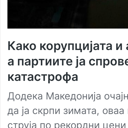
Како корупцијата и 
а партиите ја спро
катастрофа
Додека Македонија очајн
да ја скрпи зимата, оваа
струја по рекордни цени