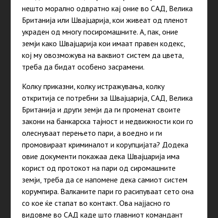
нешто морално одвратно кај оние во САД, Велика
Британија или Швајцарија, кои живеат од пленот
украден од многу посиромашните. А, пак, оние
земји како Швајцарија кои имаат правен кодекс,
кој му овозможува на ваквиот систем да цвета,
треба да бидат особено засрамени.
Колку приказни, колку истражувања, колку
откритија се потребни за Швајцарија, САД, Велика
Британија и други земји да ги променат своите
закони на банкарска тајност и недвижности кои го
олеснуваат перењето пари, а воедно и ги
промовираат криминалот и корупцијата? Додека
овие документи покажаа дека Швајцарија има
корист од протокот на пари од сиромашните
земји, треба да се напомене дека самиот систем
корумпира. Валканите пари го расипуваат сето она
со кое ќе стапат во контакт. Ова најјасно го
видовме во САД каде што главниот командант