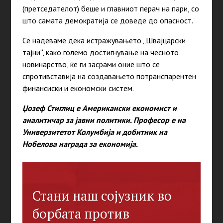
(претседателот) беше и главниот перач на пари, со
што самата демократија се доведе до опасност.
Се надеваме дека истражувањето „Швајцарски
тајни“, како големо достигнување на чесното
новинарство, ќе ги засрами оние што се
спротивставија на создавањето потранспарентен
финансиски и економски систем.
Џозеф Стиглиц е Американски економист и
аналитичар за јавни политики. Професор е на
Универзитетот Колумбија и добитник на
Нобелова награда за економија.
Стани наш сојузник во
борбата против