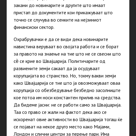
закани до новинарите и другите што имаат
пристап до документите кои прикажуваат што
точно се случува во сенките на нејзиниот
финансиски сектор.
Охрабрувачки е да се види дека новинарите
навистина веруваат во својата работа и се борат
за правото на знаење на тие што не се свесни што
сѐ се крие во Швајцарија. Политичарите од
развиените земји сакаат да ја осудуваат
корупцијата во странство. Но, токму вакви земји
како Швајцарија се тие што ја овозможуваат оваа
корупција со обезбедување безбедно засолниште
кое потоа им носи константен прилив на средства.
Да бидеме јасни: не се работи само за Швајцарија.
Таа со право се жали на фактот дека ако се
искоренат овие активности во Швајцарија тогаш ќе
се појават на некое друго место како Мајами,
Лондон и слични центри за перење пари. Има