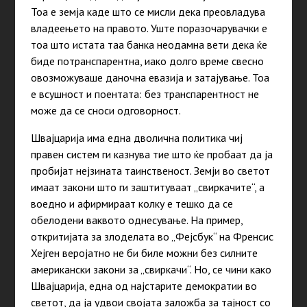
Тоа е земја каде што се мисли дека преовладува
владеењето на правото. Уште поразочарувачки е
тоа што истата таа банка неодамна вети дека ќе
биде потранспарентна, иако долго време свесно
овозможуваше даночна евазија и затајување. Тоа
е всушност и поентата: без транспарентност не
може да се сноси одговорност.
Швајцарија има една дволична политика чиј
правен систем ги казнува тие што ќе пробаат да ја
пробијат нејзината таинственост. Земји во светот
имаат закони што ги заштитуваат „свиркачите“, а
воедно и афирмираат колку е тешко да се
обелодени ваквото однесување. На пример,
откритијата за злоделата во „Фејсбук“ на Френсис
Хејген веројатно не би биле можни без силните
американски закони за „свиркачи“. Но, се чини како
Швајцарија, една од најстарите демократии во
светот, да ја удвои својата заложба за тајност со