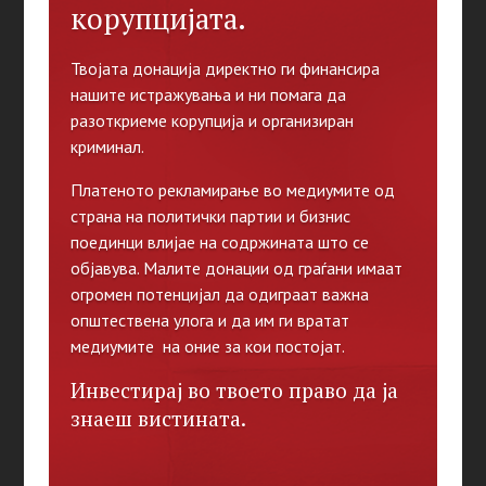
корупцијата.
Твојата донација директно ги финансира
нашите истражувања и ни помага да
разоткриеме корупција и организиран
криминал.
Платеното рекламирање во медиумите од
страна на политички партии и бизнис
поединци влијае на содржината што се
објавува. Малите донации од граѓани имаат
огромен потенцијал да одиграат важна
општествена улога и да им ги вратат
медиумите на оние за кои постојат.
Инвестирај во твоето право да ја
знаеш вистината.