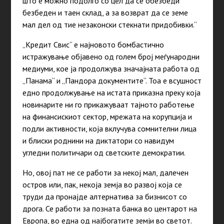
што е можно подолго со цел да се обезбеди
безбеден и таен склад, а за возврат да се земе
мал дел од тие незаконски стекнати придобивки.“
„Кредит Свис“ е најновото бомбастично
истражување објавено од голем број меѓународни
медиуми, кое ја продолжува значајната работа од
„Панама“ и „Пандора документите“. Тоа е всушност
едно продолжување на истата приказна преку која
новинарите ни го прикажуваат тајното работење
на финансискиот сектор, мрежата на корупција и
подли активности, која вклучува сомнителни лица
и блиски роднини на диктатори со навидум
угледни политичари од светските демократии.
Но, овој пат не се работи за некој мал, далечен
остров или, пак, некоја земја во развој која се
труди да пронајде алтернатива за бизнисот со
дрога. Се работи за позната банка во центарот на
Европа, во една од најбогатите земји во светот.