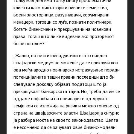
толку мал дел има толку многу проблематични
клиенти како диктатори и нивните семејства,
воени злосторници, разузнавачи, корумпирани
менаџери, трговци со луѓе, познати политичари,
богати бизнисмени и прекршувачи на човекови
права, тогаш што ли ќе видевме ако прозорецот
беше поголем?“
„Жално, но не и изненадувачки е што ниеден
швајцарски медиум не можеше да се приклучи кон
ова меѓународно новинарско истражување поради
потенцијалните тешки правни последици што би
следувале доколку објават податоци што ја
прекршуваат банкарската тајна. Но, треба да им се
оддаде пофалба и на новинарите од другите
земји кои се изложија на ризик и можно гонење од
страна на швајцарските власти. Швајцарија сигурно
ја разбира моќта на своето законодавство. Целта
е несомнено да се зачуваат овие бизнис-модели