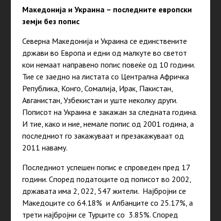
Македонија и Украина – последните европски
земји без попис
Северна Македонија и Украина се единствените
држави во Европа и едни од малкуте во светот
кои немаат направено попис повеќе од 10 години.
Тие се заедно на листата со Централна Афричка
Република, Конго, Сомалија, Ирак, Пакистан,
Авганистан, Узбекистан и уште неколку други.
Пописот на Украина е закажан за следната година.
И тие, како и ние, немале попис од 2001 година, а
последниот го закажуваат и презакажуваат од
2011 наваму.
Последниот успешен попис е спроведен пред 17
години. Според податоците од пописот во 2002,
државата има 2, 022, 547 жители. Најбројни се
Македоците со 64.18% и Албанците со 25.17%, а
трети најбројни се Турците со 3.85%. Според