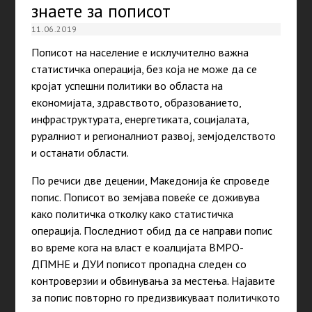
знаете за пописот
11.06.2019
Пописот на население е исклучително важна
статистичка операција, без која не може да се
кројат успешни политики во областа на
економијата, здравството, образованието,
инфраструктурата, енергетиката, социјалата,
руралниот и регионалниот развој, земјоделството
и останати области.
По речиси две децении, Македонија ќе спроведе
попис. Пописот во земјава повеќе се доживува
како политичка отколку како статистичка
операција. Последниот обид да се направи попис
во време кога на власт е коалцијата ВМРО-
ДПМНЕ и ДУИ пописот пропадна следен со
контроверзии и обвинувања за местења. Најавите
за попис повторно го предизвикуваат политичкото