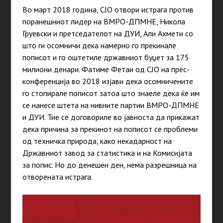
Во март 2018 година, СЈО отвори истрага против
поранешниот лидер на ВМРО-ДПМНЕ, Никола
Груевски и претседателот на ДУИ, Али Ахмети со
што ги осомничи дека намерно го прекинале
пописот и го оштетиле државниот буџет за 175
милиони денари. Фатиме Фетаи од СЈО на прес-
конференција во 2018 изјави дека осомничените
го стопирале пописот затоа што знаеле дека ќе им
се нанесе штета на нивните партии ВМРО-ДПМНЕ
и ДУИ. Тие се договориле во јавноста да прикажат
дека причина за прекинот на пописот се проблеми
од техничка природа, како некадарност на
Државниот завод за статистика и на Комисијата
за попис. Но до денешен ден, нема разрешница на
отворената истрага.