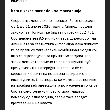
внимание.
Кога и каков попис ќе има Македонија
Според предлог-законот пописот ќе се спроведе
од 1 до 21 април 2020 година. Според предлог-
законот за Пописот ќе бидат потребни 522 751
000 денари или 8,5 милиони евра. Директорот на
Агенцијата за статистика информира дека пописот
ќе се прави со таканаречен комбиниран модел кој
што се спроведувал за прв пат во земјава. Тоа
значи дека истовремено ќе се попишуваат луѓе
преку директни интервјуа на терен, а ќе се
користат и базите на податоци креирани од
институциите. Дијаспората ќе може да се попише
на посебна веб апликација, а во населението ќе се
бројат само оние кои престојуваат надвор
помалку од една година, барем така тврдат
претставници на власта.