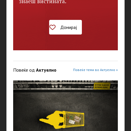
знаеш вистината.
Донирај
Повеќе од
Актуелно
Повеќе теми во Актуелно »