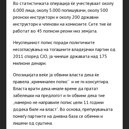
Во статистичката операција ќе учествуваат околу
6.000 лица, околу 5.000 попишувачи, околу 500
реонски инструктори и околу 200 државни
инструктори и членови на комисиите. Сите тие ќе
работат во 45 пописни реони низ земјата.
Неуспешниот попис поради политичките
несогласувања на тогашните владејачки партии од
2011 според СЈО, ја чинеше државата над 175
милиони денари.
Опозицијата веќе ја обвини власта дека ќе
правела „криминален попис“ и не ги консултира.
Власта врати дека имале време да пратат
забелешки на предлогот и ги обвини дека тие
„намерно не направиле попис цели 11 години
додека биле на власт“. Во основа, препукувањата
помеѓу партиите на дневна база се обемни и
лишени од суштина.