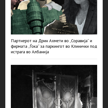
Партнерот на Дрин Ахмети во „Соравија“ и
фирмата „Ѓока“ за паркингот во Клинички под
истрага во Албанија