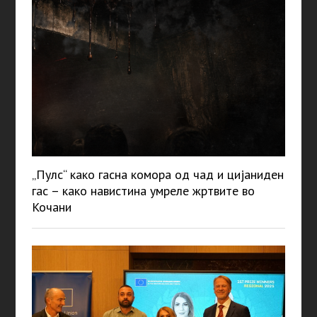
„Пулс“ како гасна комора од чад и цијаниден
гас – како навистина умреле жртвите во
Кочани