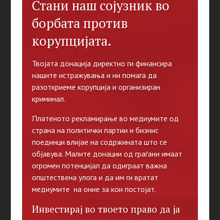
Стани наш сојузник во
борбата против
корупцијата.
Твојата донација директно ги финансира
нашите истражувања и ни помага да
разоткриеме корупција и организиран
криминал.
Платеното рекламирање во медиумите од
страна на политички партии и бизнис
поединци влијае на содржината што се
објавува. Малите донации од граѓани имаат
огромен потенцијал да одиграат важна
општествена улога и да им ги вратат
медиумите на оние за кои постојат.
Инвестирај во твоето право да ја