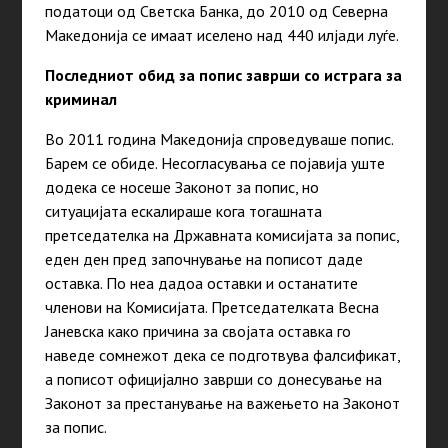
податоци од Светска Банка, до 2010 од Северна
Македонија се имаат иселено над 440 илјади луѓе.
Последниот обид за попис заврши со истрага за
криминал
Во 2011 година Македонија спроведуваше попис.
Барем се обиде. Несогласувања се појавија уште
додека се носеше Законот за попис, но
ситуацијата ескалираше кога тогашната
претседателка на Државната комисијата за попис,
еден ден пред започнување на пописот даде
оставка. По неа дадоа оставки и останатите
членови на Комисијата. Претседателката Весна
Јаневска како причина за својата оставка го
наведе сомнежот дека се подготвува фалсификат,
а пописот официјално заврши со донесување на
Законот за престанување на важењето на Законот
за попис.