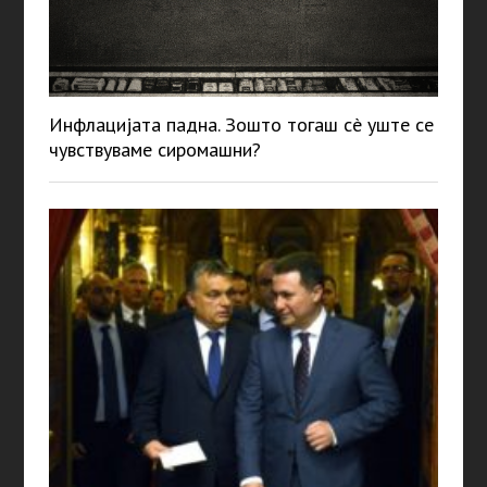
Инфлацијата падна. Зошто тогаш сè уште се
чувствуваме сиромашни?