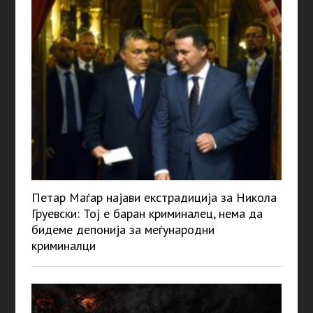
Петар Маѓар најави екстрадиција за Никола
Груевски: Тој е баран криминалец, нема да
бидеме депонија за меѓународни
криминалци