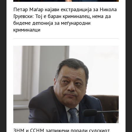
Петар Маѓар најави екстрадиција за Никола
Груевски: Тој е баран криминалец, нема да
бидеме депонија за меѓународни
криминалци
ЗНМ и ССНМ загрижени поради судскиот