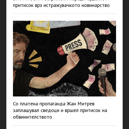
притисок врз истражувачкото новинарство
Со платена пропаганда Жан Митрев
заплашувал сведоци и вршел притисок на
обвинителството