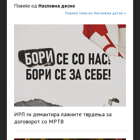
Повеќе од
Насловна десно
Повеќе теми во Насловна десно »
ИРЛ ги демантира лажните тврдења за
договорот со МРТВ