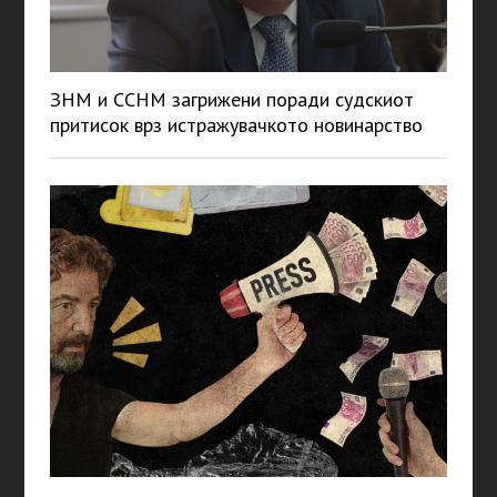
ЗНМ и ССНМ загрижени поради судскиот
притисок врз истражувачкото новинарство