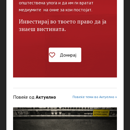
општествена улога и да им ги вратат
медиумите на оние за кои постојат.
Инвестирај во твоето право да ја
знаеш вистината.
Донирај
Повеќе од
Актуелно
Повеќе теми во Актуелно »