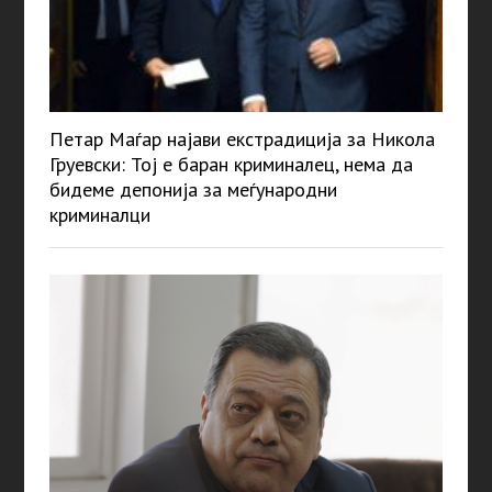
Петар Маѓар најави екстрадиција за Никола
Груевски: Тој е баран криминалец, нема да
бидеме депонија за меѓународни
криминалци