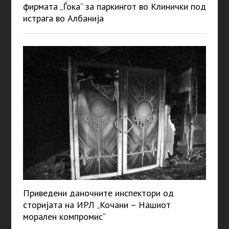
фирмата „Ѓока“ за паркингот во Клинички под
истрага во Албанија
Приведени даночните инспектори од
сторијата на ИРЛ „Кочани – Нашиот
морален компромис“