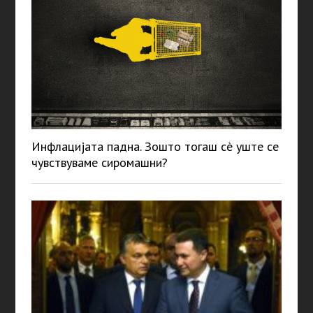
Инфлацијата падна. Зошто тогаш сè уште се
чувствуваме сиромашни?