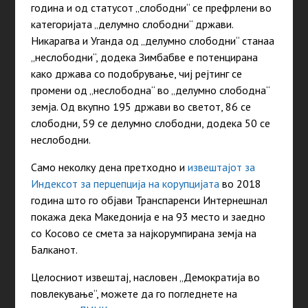
година и од статусот „слободни“ се префрлени во
категоријата „делумно слободни“ држави.
Никарагва и Уганда од „делумно слободни“ станаа
„неслободни“, додека Зимбабве е потенцирана
како држава со подобрување, чиј рејтинг се
промени од „неслободна“ во „делумно слободна“
земја. Од вкупно 195 држави во светот, 86 се
слободни, 59 се делумно слободни, додека 50 се
неслободни.
Само неколку дена претходно и
извештајот за
Индексот за перцепција на корупцијата
во 2018
година што го објави Транспаренси Интернешнал
покажа дека Македонија е на 93 место и заедно
со Косово се смета за најкорумпирана земја на
Балканот.
Целосниот извештај, насловен „Демократија во
повлекување“, можете да го погледнете на