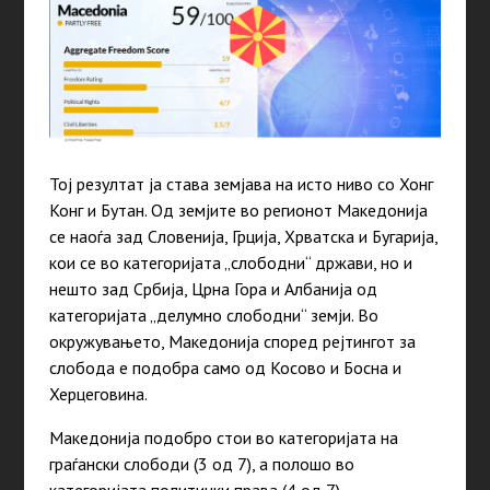
Тој резултат ја става земјава на исто ниво со Хонг
Конг и Бутан. Од земјите во регионот Македонија
се наоѓа зад Словенија, Грција, Хрватска и Бугарија,
кои се во категоријата „слободни“ држави, но и
нешто зад Србија, Црна Гора и Албанија од
категоријата „делумно слободни“ земји. Во
окружувањето, Македонија според рејтингот за
слобода е подобра само од Косово и Босна и
Херцеговина.
Македонија подобро стои во категоријата на
граѓански слободи (3 од 7), а полошо во