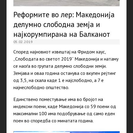
Реформите во лер: Македонија
делумно слободна земја и
најкорумпирана на Балканот
05.02.2019
Според најновиот извештај на Фридом хаус,
„Слободата во светот 2019“ Македонија и натаму
се наоѓа во групата делумно слободни земји.
Земјава и оваа година останува со вкупен рејтинг
од 3,5, на скала каде 1 е најслободно, а 7 е
најнеслободно општество.
Единствено поместување има во бројот на
индексни поени, каде Македонија со 59 поени од
максимални 100 има подобрување од само еден
поен во споредба со минатата година.