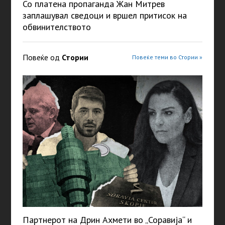
Со платена пропаганда Жан Митрев
заплашувал сведоци и вршел притисок на
обвинителството
Повеќе од
Стории
Повеќе теми во Стории »
Партнерот на Дрин Ахмети во „Соравија“ и