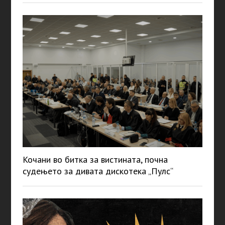
Кочани во битка за вистината, почна
судењето за дивата дискотека „Пулс“