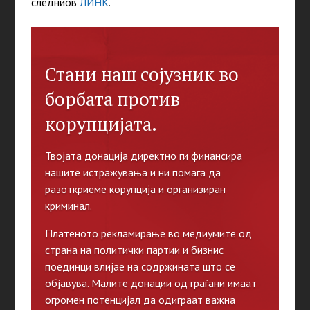
следниов
ЛИНК
.
Стани наш сојузник во
борбата против
корупцијата.
Твојата донација директно ги финансира
нашите истражувања и ни помага да
разоткриеме корупција и организиран
криминал.
Платеното рекламирање во медиумите од
страна на политички партии и бизнис
поединци влијае на содржината што се
објавува. Малите донации од граѓани имаат
огромен потенцијал да одиграат важна