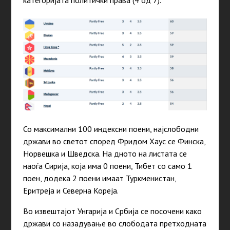
категоријата политички права (4 од 7).
Со максимални 100 индексни поени, најслободни
држави во светот според Фридом Хаус се Финска,
Норвешка и Шведска. На дното на листата се
наоѓа Сирија, која има 0 поени, Тибет со само 1
поен, додека 2 поени имаат Туркменистан,
Еритреја и Северна Кореја.
Во извештајот Унгарија и Србија се посочени како
држави со назадување во слободата претходната