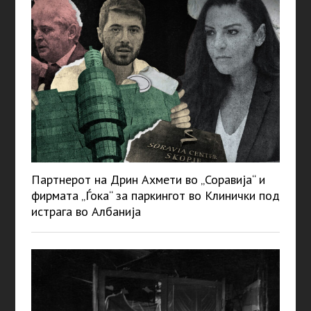
Партнерот на Дрин Ахмети во „Соравија“ и
фирмата „Ѓока“ за паркингот во Клинички под
истрага во Албанија