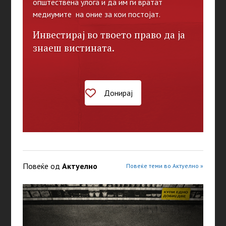
општествена улога и да им ги вратат
медиумите на оние за кои постојат.
Инвестирај во твоето право да ја
знаеш вистината.
Донирај
Повеќе од
Актуелно
Повеќе теми во Актуелно »