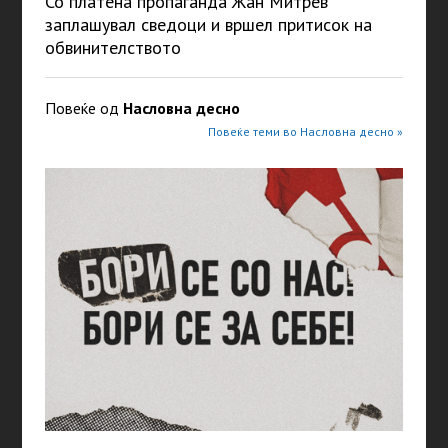
Со платена пропаганда Жан Митрев
заплашувал сведоци и вршел притисок на
обвинителството
Повеќе од
Насловна десно
Повеќе теми во Насловна десно »