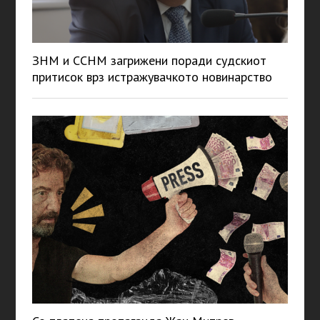
ЗНМ и ССНМ загрижени поради судскиот
притисок врз истражувачкото новинарство