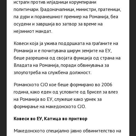
истраги против илјадници корумпирани
политичари. Градоначалници, министри, пратеници,
па дури и поранешниот премиер на Романија, беа
осудени и завршија во затвор за време на
нејзиниот мандат.
Ковеси која ја ужива поддршката на граѓаните на
Романија и е почитувана ширум земјите на ЕУ,
беше разрешена од својата функција од страна на
Владата на Романија, поради обвинувања за
злоупотреба на службена должност.
Романското СЈО кое беше формирано во 2006
година, како еден од условите од Брисел за влез
на Романија во ЕУ, служеше како урнек за
формирање на македонското СЈО.
Ковеси во ЕУ, Катица во притвор
Македонското специјално јавно обвинителство на