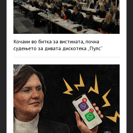
Кочани во битка за вистината, почна
судењето за дивата дискотека „Пулс“