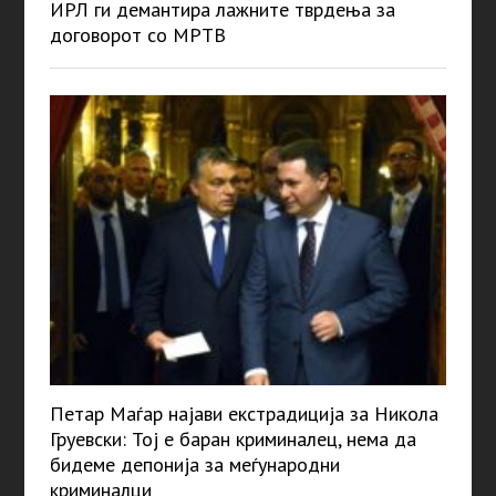
ИРЛ ги демантира лажните тврдења за
договорот со МРТВ
Петар Маѓар најави екстрадиција за Никола
Груевски: Тој е баран криминалец, нема да
бидеме депонија за меѓународни
криминалци