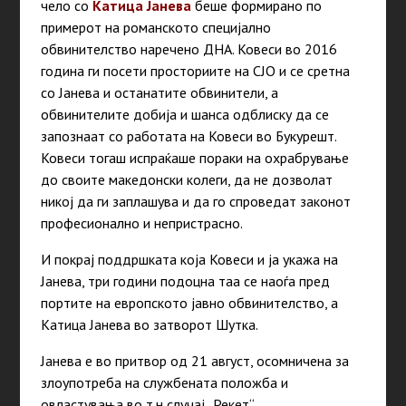
чело со
Катица Јанева
беше формирано по
примерот на романското специјално
обвинителство наречено ДНА. Ковеси во 2016
година ги посети просториите на СЈО и се сретна
со Јанева и останатите обвинители, а
обвинителите добија и шанса одблиску да се
запознаат со работата на Ковеси во Букурешт.
Ковеси тогаш испраќаше пораки на охрабрување
до своите македонски колеги, да не дозволат
никој да ги заплашува и да го спроведат законот
професионално и непристрасно.
И покрај поддршката која Ковеси и ја укажа на
Јанева, три години подоцна таа се наоѓа пред
портите на европското јавно обвинителство, а
Катица Јанева во затворот Шутка.
Јанева е во притвор од 21 август, осомничена за
злоупотреба на службената положба и
овластувања во т.н случај „Рекет“.