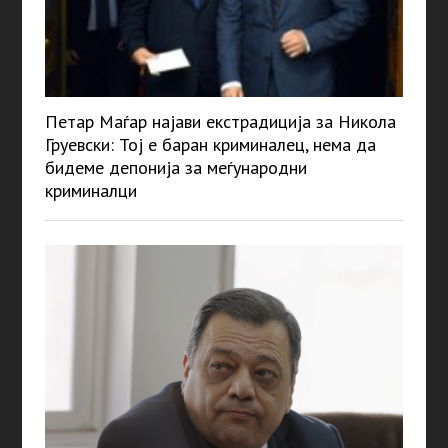
Петар Маѓар најави екстрадиција за Никола
Груевски: Тој е баран криминалец, нема да
бидеме депонија за меѓународни
криминалци