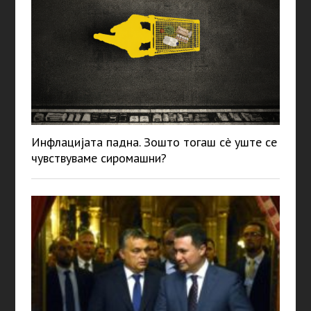
Инфлацијата падна. Зошто тогаш сè уште се
чувствуваме сиромашни?