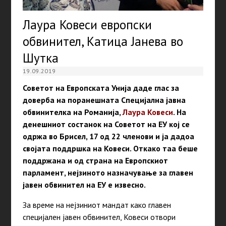
Лаура Ковеси европски
обвинител, Катица Јанева во
Шутка
19.09.2019
Советот на Европската Унија даде глас за
доверба на поранешната Специјална јавна
обвинителка на Романија,
Лаура Ковеси
. На
денешниот состанок на Советот на ЕУ кој се
одржа во Брисел, 17 од 22 членови и ја дадоа
својата поддршка на Ковеси. Откако таа беше
поддржана и од страна на Европскиот
парламент, нејзиното назначување за главен
јавен обвинител на ЕУ е извесно.
За време на нејзиниот мандат како главен
специјален јавен обвинител, Ковеси отвори