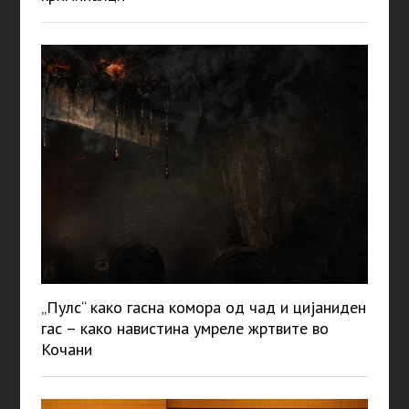
„Пулс“ како гасна комора од чад и цијаниден
гас – како навистина умреле жртвите во
Кочани