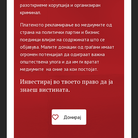
разоткриеме корупција и организиран
криминал.
Платеното рекламирање во медиумите од
страна на политички партии и бизнис
поединци влијае на содржината што се
објавува. Малите донации од граѓани имаат
огромен потенцијал да одиграат важна
општествена улога и да им ги вратат
медиумите на оние за кои постојат.
Инвестирај во твоето право да ја
знаеш вистината.
Донирај