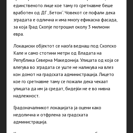
единственото лице кое таму го сретнавме беше
вработен од ДГ „Бетон“. Човекот се пофали дека
зградата е одлична и има многу ефикасна фасада,
за која Град Скопје потрошил околу 3 милиони
евра.
Локациски објектот се наоѓа веднаш под Скопско
Кале и само стотини метри од Владата на
Република Северна Македонија. Улицата од која се
влегува во зградата се уште не наликува на влез
кон домот на градската администрација. Лицето
кое го сретнавме таму се пожали дека чекаат
улицата да им ја средат, бидејќи не е во нивна
надлежност.
Градоначалникот локацијата ја оцени како
недолична и отфрлена за градската
администрација.