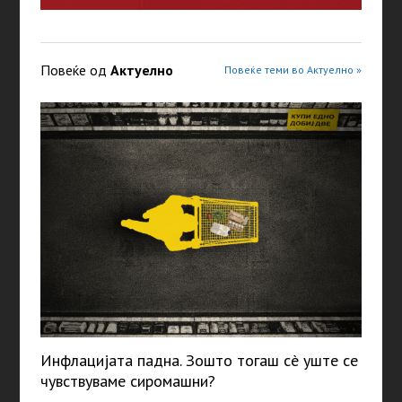
Повеќе од
Актуелно
Повеќе теми во Актуелно »
Инфлацијата падна. Зошто тогаш сè уште се
чувствуваме сиромашни?