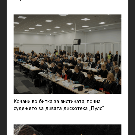
Кочани во битка за вистината, почна
судењето за дивата дискотека „Пулс“