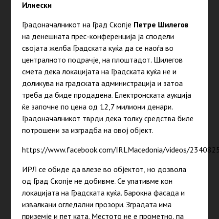
Илиески
Градоначалникот на Град Скопје
Петре Шилегов
на денешната прес-конференција ја сподели
својата желба Градската куќа да се наоѓа во
централното подрачје, на плоштадот. Шилегов
смета дека локацијата на Градската куќа не и
доликува на градската администрација и затоа
треба да биде продадена. Електронската аукција
ќе започне по цена од 12,7 милиони денари.
Градоначалникот тврди дека толку средства биле
потрошени за изградба на овој објект.
https://www.facebook.com/IRLMacedonia/videos/23408
ИРЛ се обиде да влезе во објектот, но дозвола
од Град Скопје не добивме. Се упативме кон
локацијата на Градската куќа. Барокна фасада и
извалкани огледални прозори. Зградата има
приземје и пет ката. Местото не е прометно, па