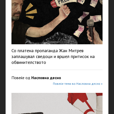
Со платена пропаганда Жан Митрев
заплашувал сведоци и вршел притисок на
обвинителството
Повеќе од
Насловна десно
Повеќе теми во Насловна десно »