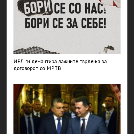
ИРЛ ги демантира лажните тврдења за
договорот со МРТВ