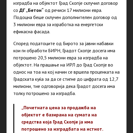
изградба на објектот Град Скопје склучил договор
со
ДГ „Бетон“
од речиси 17 милиони евра.
Подоцна беше склучен дополнителен договор од
3 милиони евра за изработка на енергетски
ефикасна фасада.
Според податоците од Бирото за јавни набавки
кои ги обработи БИРН, Градот Скопје досега има
потрошено 20,5 милиони евра за изградба на
објектот. На прашање на ИРЛ до Град Скопје во
однос на тоа на кој начин се вршела проценката на
Градската куќа за да се стигне до цифрата од 12,7
милиони, тие одговорија дека Градот досега има
толку потрошено за изградба.
„Почетната цена за продажба на
објектот е базирана на сумата на
средства која Град Скопје ја има
потрошено за изградбата на истиот.