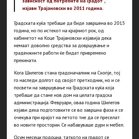
зависност од потребите на Градот“,
изјави Трајановски во 2011 година.
Градската куќа требаше да биде завршена во 2015
година, но по истекот на крајниот рок, од
кабинетот на Коце Трајановски изјавија дека
немаат доволно средства за довршување и
граденжните работи ќе бидат привремено
прекинати.
Кога Шилегов стана градоначалник на Скопје, тој
го наследи долгот од својот претходник, но и се
посвети на завршување на Градската куќа која
требаше да стане нов дом на целата градска
администрација. Февруари, оваа година Шилегов
изјави дека подготовките се во завршна фаза и се
очекува при крајот на летото тие да се преселат
во новите простории. Се набавуваше дури и мебел.
Осум месеци подоцна, таткото на градот се