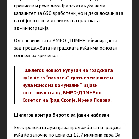
премисли и рече дека Градската куќа нема
капацитет за 650 вработени, но и дека локацијата
на објектот не и доликува на градската
администрација.
Од опозициската ВМРО-ДПМНЕ обвинија дека
зад продажбата на градската куќа има основан
сомнеж за криминал.
„Шилегов новиот купувач на градската
куќа ќе го “почасти”, гратис земјиште и
нула износ на комуналии“, изјави
советничката од ВМРО-ДПМНЕ во
Советот на Град Скопје, Ирена Попова.
Шилегов контра Бирото за јавни набавки
Електронската аукција за продажбата на Градска
куќа ќе започне по цена од 12,7 милиони евра. За