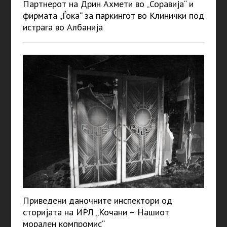
Партнерот на Дрин Ахмети во „Соравија“ и
фирмата „Ѓока“ за паркингот во Клинички под
истрага во Албанија
Приведени даночните инспектори од
сторијата на ИРЛ „Кочани – Нашиот
морален компромис“