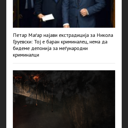
Петар Маѓар најави екстрадиција за Никола
Груевски: Тој е баран криминалец, нема да
бидеме депонија за меѓународни
криминалци