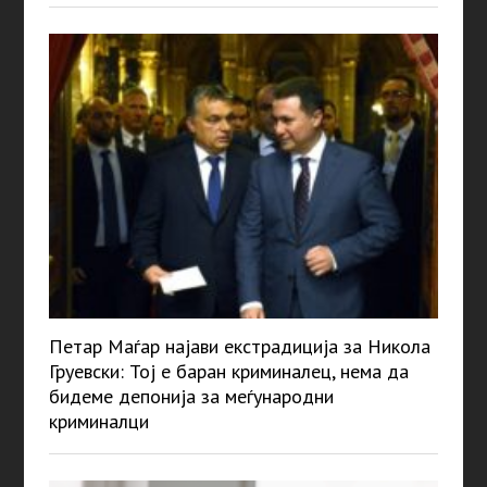
Петар Маѓар најави екстрадиција за Никола
Груевски: Тој е баран криминалец, нема да
бидеме депонија за меѓународни
криминалци