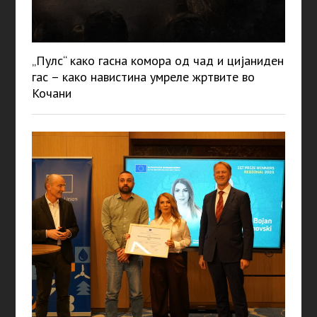
„Пулс“ како гасна комора од чад и цијаниден
гас – како навистина умреле жртвите во
Кочани