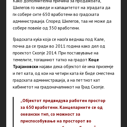
Како дополнителна причина за продажбата,
Шилегов го наведе и капацитетот на зградата да
ги собере сите 650 вработени во градската
администрација. Според Шилегов, таа не може да
собере повеќе од 350 вработени.
Градската куќа која се наоѓа веднаш под Кале,
почна да се гради во 2011 година како дел од
проектот Скопје 2014. При поставување на
темелите, тогашниот татко на градот
Коце
Трајановски
најави дека објектот ќе има приземје
и пет ката, од кои на четири ката ќе биде сместена
градската администрација, а на петтиот кат
кабинетот на градоначалникот на Град Скопје.
„Објектот предвидува работен простор
за 650 вработени. Канцелариите се од
океански тип, со можност за
приспособување на просторот во