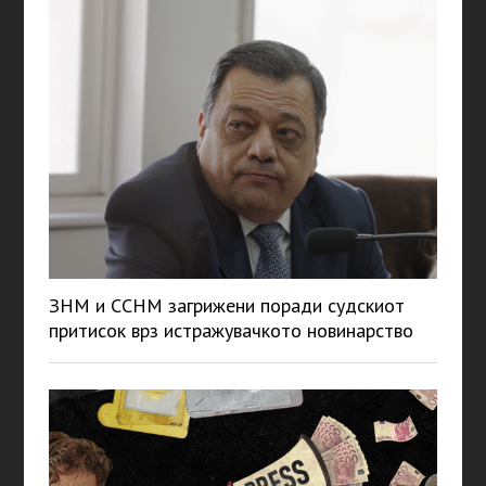
ЗНМ и ССНМ загрижени поради судскиот
притисок врз истражувачкото новинарство