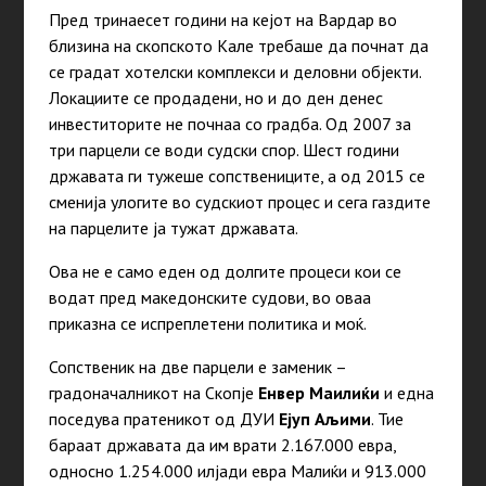
Пред тринаесет години на кејот на Вардар во
близина на скопското Кале требаше да почнат да
се градат хотелски комплекси и деловни објекти.
Локациите се продадени, но и до ден денес
инвеститорите не почнаа со градба. Од 2007 за
три парцели се води судски спор. Шест години
државата ги тужеше сопствениците, а од 2015 се
сменија улогите во судскиот процес и сега газдите
на парцелите ја тужат државата.
Ова не е само еден од долгите процеси кои се
водат пред македонските судови, во оваа
приказна се испреплетени политика и моќ.
Сопственик на две парцели е заменик –
градоначалникот на Скопје
Енвер Маилиќи
и една
поседува пратеникот од ДУИ
Ејуп Аљими
. Тие
бараат државата да им врати 2.167.000 евра,
односно 1.254.000 илјади евра Малиќи и 913.000