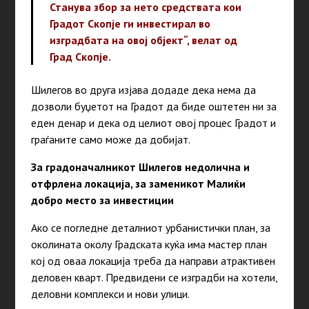
Станува збор за нето средствата кои
Градот Скопје ги инвестирал во
изградбата на овој објект“, велат од
Град Скопје.
Шилегов во друга изјава додаде дека нема да
дозволи буџетот на Градот да биде оштетен ни за
еден денар и дека од целиот овој процес Градот и
граѓаните само може да добијат.
За градоначалникот Шилегов недолична и
отфрлена локација, за заменикот Малиќи
добро место за инвестиции
Ако се погледне деталниот урбанистички план, за
околината околу Градската куќа има мастер план
кој од оваа локација треба да направи атрактивен
деловен кварт. Предвидени се изградби на хотели,
деловни комплекси и нови улици.