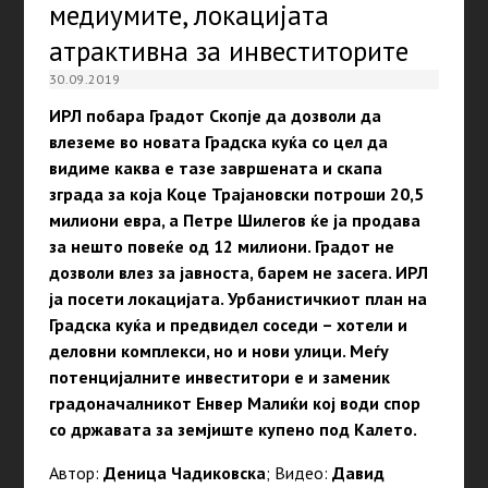
медиумите, локацијата
атрактивна за инвеститорите
30.09.2019
ИРЛ побара Градот Скопје да дозволи да
влеземе во новата Градска куќа со цел да
видиме каква е тазе завршената и скапа
зграда за која Коце Трајановски потроши 20,5
милиони евра, а Петре Шилегов ќе ја продава
за нешто повеќе од 12 милиони. Градот не
дозволи влез за јавноста, барем не засега. ИРЛ
ја посети локацијата. Урбанистичкиот план на
Градска куќа и предвидел соседи – хотели и
деловни комплекси, но и нови улици. Меѓу
потенцијалните инвеститори е и заменик
градоначалникот Енвер Малиќи кој води спор
со државата за земјиште купено под Калето.
Автор:
Деница Чадиковска
; Видео:
Давид