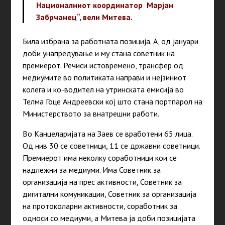
Националниот координатор Марјан
Забрчанец“, вели Митева.
Била избрана за работната позиција. A, oд јануари
доби унапредување и му стана советник на
премиерот. Речиси истовремено, трансфер од
медиумите во политиката направи и нејзиниот
колега и ко-водител на утринската емисија во
Телма Гоце Андреевски кој што стана портпарол на
Министерството за внатрешни работи.
Во Канцеларијата на Заев се вработени 65 лица.
Од нив 30 се советници, 11 се државни советници.
Премиерот има неколку соработници кои се
надлежни за медиуми. Има Советник за
организација на прес активности, Советник за
дигитални комуникации, Советник за организација
на протоколарни активности, соработник за
односи со медиуми, а Митева ја доби позицијата