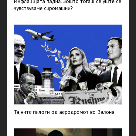
Инфлацијата падна. Зошто тогаш сè уште се
чувствуваме сиромашни?
Тајните пилоти од аеродромот во Валона