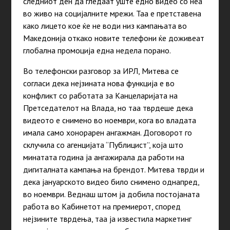
следниот ден да гледаат уште едно видео со неа
во живо на социјалните мрежи. Таа е претставена
како лицето кое ќе не води низ кампањата во
Македонија откако новите телефони ќе доживеат
глобална промоција една недела порано.
Во телефонски разговор за ИРЛ, Митева се
согласи дека нејзината нова функција е во
конфликт со работата за Канцеларијата на
Претседателот на Влада, но таа тврдеше дека
видеото е снимено во ноември, кога во владата
имала само хонорарен ангажман. Договорот го
склучила со агенцијата “Публицист”, која што
минатата година ја ангажирала да работи на
дигиталната кампања на брендот. Митева тврди и
дека јануарското видео било снимено однапред,
во ноември. Веднаш штом ја добила постојаната
работа во Кабинетот на премиерот, според
нејзините тврдења, таа ја известила маркетинг