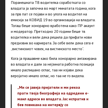
Поранешната ТВ водителка соработката со
владата ја започна во март минатата година, кога
за прв пат се појави и во улога на водител на
емисија за КОВИД 19 во организација на владата.
Тогаш беше хонорарно вработена како ПР акаунт
и модератор. Претходно 20 години беше тв
водителка и вели дека решила да прифати нови
предизвик во кариерата. За себе вели дека сега е
„вистинскиот човек, на вистинското место“.
Кога ја прашавме како била хонорарно ангажирана
во владата и дали за нејзината работна позиција
имало распишано оглас, таа ни изјави дека
веројатно имало оглас, но таа не го видела.
„Ми се јавија пријатели и ми рекоа
прати твоја биографија на одредени е-
маил адреси во владата. Јас испратив и
бев повикана на интервју со