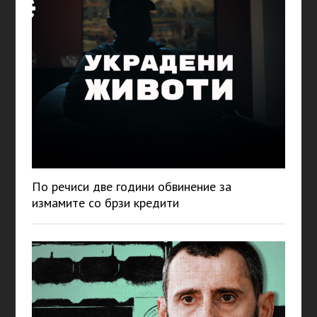
По речиси две години обвинение за
измамите со брзи кредити