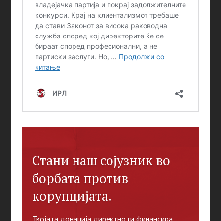
Стани наш сојузник во
борбата против
корупцијата.
Твојата донација директно ги финансира