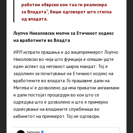
работни обврски кои таа ги реализира
за Владата“, беше одговорот што стигна
од владата.
Љупчо Николовски молчи за Етичкиот кодекс
на вработните во Владта
ИРЛ испрати прашања и до вицепремиерот Љупчо
Николовски во чија што функција е опишан уште
еден аспект од неговиот широк мандат: Тој е
задолжен за почитување на Етичкиот кодекс на
вработените во владата. Го прашавме дали на
Митева и’ е дозволено да има приватни ангажмани
и дали постојат процедури во кои што се
одредува што е дозволено и што е примерно
однесување на владините службеници во
кабинетот на премиерот. Тој не одговори.