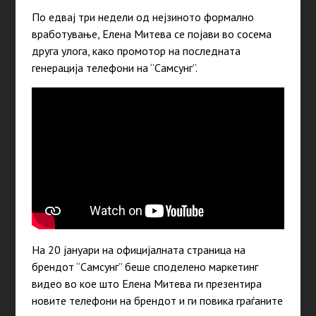
По едвај три недели од нејзиното формално
вработување, Елена Митева се појави во сосема
друга улога, како промотор на последната
генерација телефони на “Самсунг”.
На 20 јануари на официјалната страница на
брендот “Самсунг” беше споделено маркетинг
видео во кое што Елена Митева ги презентира
новите телефони на брендот и ги повика граѓаните