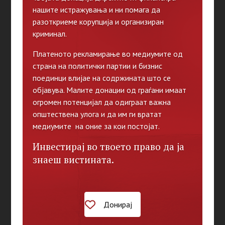
нашите истражувања и ни помага да
разоткриеме корупција и организиран
криминал.
Платеното рекламирање во медиумите од
страна на политички партии и бизнис
поединци влијае на содржината што се
објавува. Малите донации од граѓани имаат
огромен потенцијал да одиграат важна
општествена улога и да им ги вратат
медиумите на оние за кои постојат.
Инвестирај во твоето право да ја
знаеш вистината.
Донирај