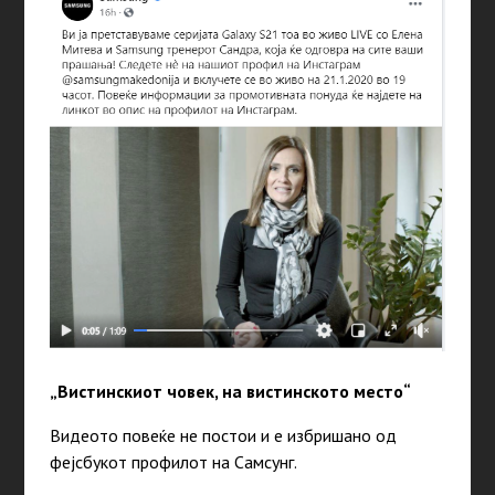
„Вистинскиот човек, на вистинското место“
Видеото повеќе не постои и е избришано од
фејсбукот профилот на Самсунг.