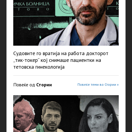
Судовите го вратија на работа докторот
„тик-токер“ кој снимаше пациентки на
тетовска гинекологија
Повеќе од
Стории
Повеќе теми во Стории »