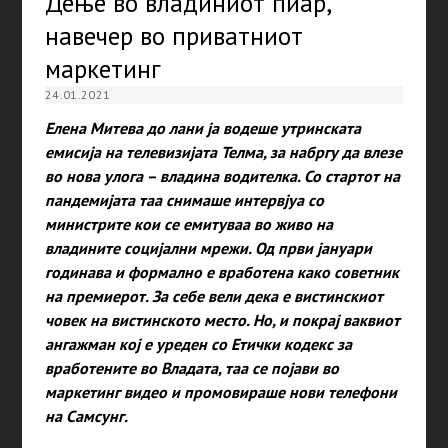
Дење во владиниот пиар,
навечер во приватниот
маркетинг
24.01.2021
Елена Митева до лани ја водеше утринската
емисија на телевизијата Телма, за набргу да влезе
во нова улога – владина водителка. Со стартот на
пандемијата таа снимаше интервјуа со
министрите кои се емитуваа во живо на
владините социјални мрежи. Од први јануари
годинава и формално е вработена како советник
на премиерот. За себе вели дека е вистинскиот
човек на вистинското место. Но, и покрај ваквиот
ангажман кој е уреден со Етички кодекс за
вработените во Владата, таа се појави во
маркетинг видео и промовираше нови телефони
на Самсунг.