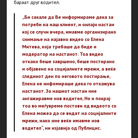
бараат друг водител.
„Би сакале да Ве информираме дека за
потреби на наш клиент, и онлајн настан
кој се случи вчера, имавме организирано
снимање на најавно видео со Елена
Митева, која требаше да биде и
модератор на настанот. Тоа видео
откако беше завршено, беше постирано
и објавено на социјалните мрежи, а веќе
следниот ден по неговото постирање,
Елена не инфомираше дека го откажува
настанот. За нашиот настан ние
ангажиравме нов водител, Но и покрај
тоа во меѓувреме постови од видеото со
Елена можеа да се видат на социјалните
мрежи, иако ние веќе имавме нов
водител“, ни изјавија од Публицис.