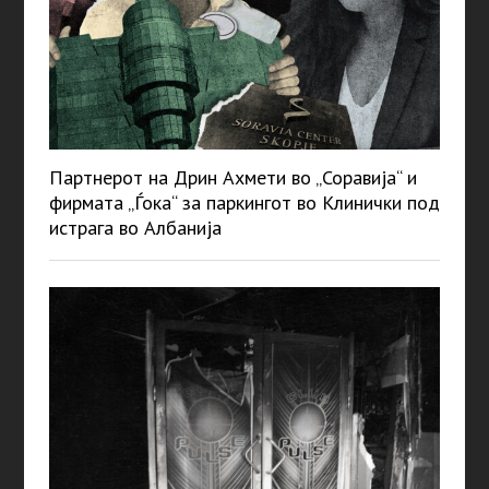
Партнерот на Дрин Ахмети во „Соравија“ и
фирмата „Ѓока“ за паркингот во Клинички под
истрага во Албанија