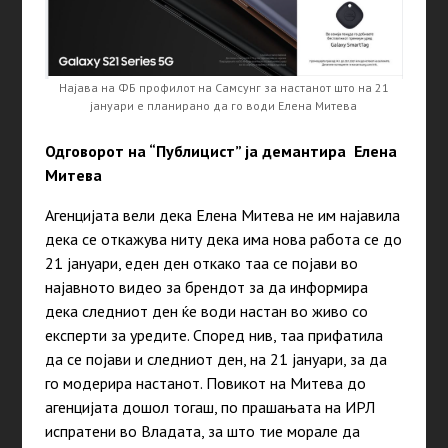
Најава на ФБ профилот на Самсунг за настанот што на 21
јануари е планирано да го води Елена Митева
Одговорот на “Публицист” ја демантира Елена
Митева
Агенцијата вели дека Елена Митева не им најавила
дека се откажува ниту дека има нова работа се до
21 јануари, еден ден откако таа се појави во
најавното видео за брендот за да информира
дека следниот ден ќе води настан во живо со
експерти за уредите. Според нив, таа прифатила
да се појави и следниот ден, на 21 јануари, за да
го модерира настанот. Повикот на Митева до
агенцијата дошол тогаш, по прашањата на ИРЛ
испратени во Владата, за што тие морале да