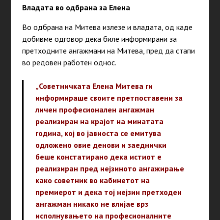
Владата во одбрана за Елена
Во одбрана на Митева излезе и владата, од каде
добивме одговор дека биле информирани за
претходните ангажмани на Митева, пред да стапи
во редовен работен однос.
„Советничката Елена Митева ги
информираше своите претпоставени за
личен професионален ангажман
реализиран на крајот на минатата
година, кој во јавноста се емитува
одложено овие денови и заеднички
беше констатирано дека истиот е
реализиран пред нејзиното ангажирање
како советник во кабинетот на
премиерот и дека тој нејзин претходен
ангажман никако не влијае врз
исполнувањето на професионалните