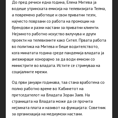
До пред речиси една година, Елена Митева ја
водеше утринската емисија на телевизијата Телма,
а повремено работеше и свои приватни тезги,
најчесто поврзани со работа на промоции на
брендови и разни настани за приватни клиенти.
Нејзиното работно искуство вклучува и други
проекти на телевизиите како Сител. Првата работа
во политика на Митева и беше водителството,
кога минатата година среде пандемија владата ја
ангажираше хонорарно за да води емисии со
министрите во владата. Истите се стримуваа на
социјалните мрежи.
Од први јануари годинава, таа стана вработена со
полно работно време во Кабинетот на
претседателот на Владата Зоран Заев. На
страницата на Владата може да се прочита
нејзината плата и називот на функцијата: Советник
за организација на медиумски настани.