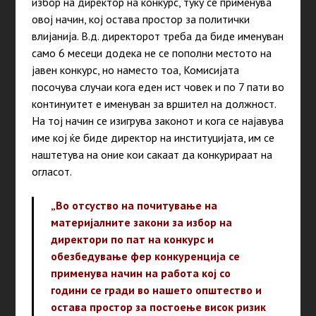
избор на директор на конкурс, туку се применува
овој начин, кој остава простор за политички
влијанија. В.д. директорот треба да биде именуван
само 6 месеци додека не се пополни местото на
јавен конкурс, но наместо тоа, Комисијата
посочува случаи кога еден ист човек и по 7 пати во
континуитет е именуван за вршител на должност.
На тој начин се изигрува законот и кога се најавува
име кој ќе биде директор на институцијата, им се
наштетува на оние кои сакаат да конкурираат на
огласот.
„Во отсуство на почитување на
материјалните закони за избор на
директори по пат на конкурс и
обезбедување фер конкуренција се
применува начин на работа кој со
години се гради во нашето општество и
остава простор за постоење висок ризик