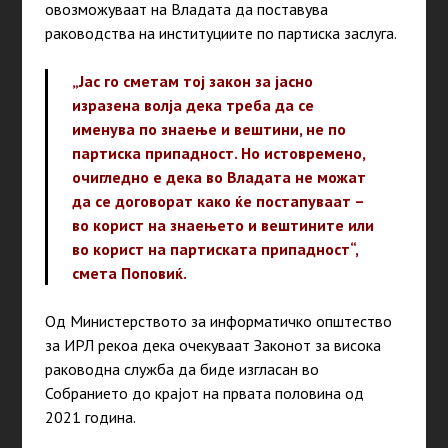
овозможуваат на Владата да поставува
раководства на институциите по партиска заслуга.
„Јас го сметам тој закон за јасно
изразена волја дека треба да се
именува по знаење и вештини, не по
партиска припадност. Но истовремено,
очигледно е дека во Владата не можат
да се договорат како ќе постапуваат –
во корист на знаењето и вештините или
во корист на партиската припадност“,
смета Поповиќ.
Од Министерството за информатичко општество
за ИРЛ рекоа дека очекуваат Законот за висока
раководна служба да биде изгласан во
Собранието до крајот на првата половина од
2021 година.