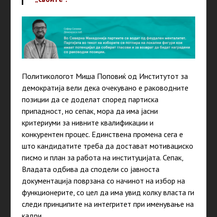
Политикологот Миша Поповиќ од Институтот за
демократија вели дека очекувано е раководните
позиции да се доделат според партиска
припадност, но сепак, мора да има јасни
критериуми за нивните квалификации и
конкурентен процес. Единствена промена сега е
што кандидатите треба да достават мотивациско
писмо и план за работа на институцијата. Сепак,
Владата одбива да сподели со јавноста
документација поврзана со начинот на избор на
функционерите, со цел да има увид колку власта ги
следи принципите на интегритет при именување на
кадри.