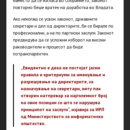
наместо да се изгласа во Собранието, законот
повторно беше вратен на доработка во Владата.
Ако некогаш се усвои законот, државните
секретари и дел од директорите, би се бирале по
професионални, а на по партиски заслуги. Законот
предвидува да се усложни изборот на високи
раководители и процесот да биде
потранспарентен.
„Евидентно е дека не постојат јасни
правила и критериуми за именување и
разрешување на директорите, за
назначување на секретари, ниту пак
отворен натпревар за најголемиот број
на овие позиции со што се нарушува
принципот на заслуги“, изјавија за ИРЛ
од Министерството за информатичко
општество.