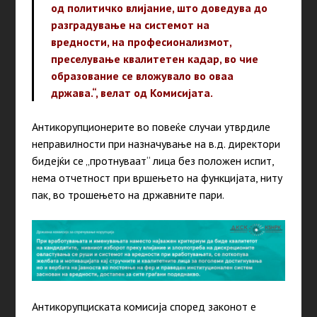
од политичко влијание, што доведува до
разградување на системот на
вредности, на професионализмот,
преселување квалитетен кадар, во чие
образование се вложувало во оваа
држава.“, велат од Комисијата.
Антикорупционерите во повеќе случаи утврдиле
неправилности при назначување на в.д. директори
бидејќи се „протнуваат“ лица без положен испит,
нема отчетност при вршењето на функцијата, ниту
пак, во трошењето на државните пари.
Антикорупциската комисија според законот е