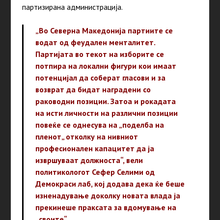
партизирана администрација.
„Во Северна Македонија партиите се
водат од феудален менталитет.
Партијата во текот на изборите се
потпира на локални фигури кои имаат
потенцијал да соберат гласови и за
возврат да бидат наградени со
раководни позиции. Затоа и рокадата
на исти личности на различни позиции
повеќе се однесува на „поделба на
пленот„ отколку на нивниот
професионален капацитет да ја
извршуваат должноста“, вели
политикологот Сефер Селими од
Демокраси лаб, кој додава дека ќе беше
изненадување доколку новата влада ја
прекинеше праксата за вдомување на
„своите“.