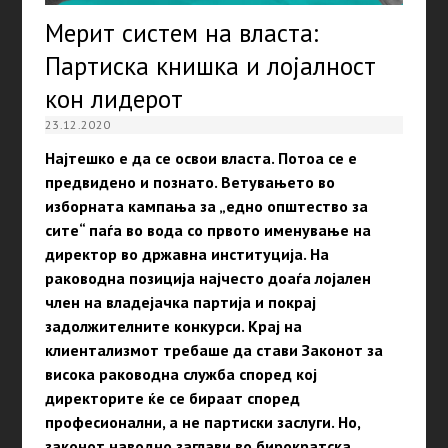
Мерит систем на власта:
Партиска книшка и лојалност
кон лидерот
23.12.2020
Најтешко е да се освои власта. Потоа се
е
предвидено и познато. Ветувањето во
изборната кампања за „едно општество за
сите“ паѓа во вода со првото именување на
директор во државна институција. На
раководна позиција најчесто доаѓа лојален
член на владејачка партија и покрај
задолжителните конкурси. Крај на
клиентализмот требаше да стави Законот за
висока раководна служба според кој
директорите ќе се бираат според
професионални, а не партиски заслуги. Но,
законот наводно заглави во бирократска