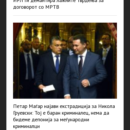
ИРЛ ги демантира лажните тврдења за
договорот со МРТВ
Петар Маѓар најави екстрадиција за Никола
Груевски: Тој е баран криминалец, нема да
бидеме депонија за меѓународни
криминалци