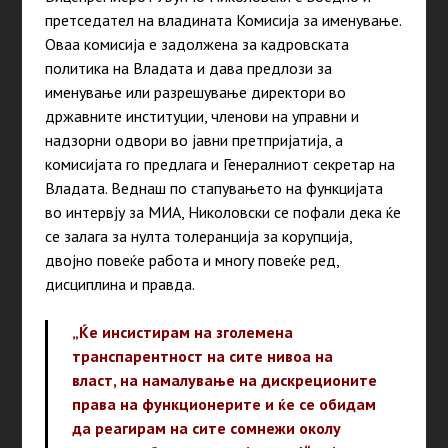
претседател на владината Комисија за именување.
Оваа комисија е задолжена за кадровската
политика на Владата и дава предлози за
именување или разрешување директори во
државните институции, членови на управни и
надзорни одвори во јавни претпријатија, а
комисијата го предлага и Генералниот секретар на
Владата. Веднаш по стапувањето на функцијата
во интервју за МИА, Николовски се пофали дека ќе
се залага за нулта толеранција за корупција,
двојно повеќе работа и многу повеќе ред,
дисциплина и правда.
„Ќе инсистирам на зголемена
транспарентност на сите нивоа на
власт, на намалување на дискреционите
права на функционерите и ќе се обидам
да реагирам на сите сомнежи околу