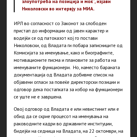
злоупотреба на позиција и моќ“, изјави
Николовски во интервју за МИА.
ИРЛ во согласност со Законот за слободен
пристап до информации од јавен карактер и
водејќи се од патоказот кој го постави
Николовски, од Владата ги побара записниците од
Комисијата за именување, како и биографиите,
мотивационите писма и плановите за работа на
именуваните функционери. Но, наместо бараната
документација од Владата добивме список на
објавени огласи за повеќе директорски позиции и
одговор дека постапката за избор на функционери
се уште не е завршена.
Овој одговор од Владата е или невистинит или е
обид да се скрие процесот на именувања на
раководните кадри во државните институции,
бидејќи на седница на Владата, на 22 октомври, на