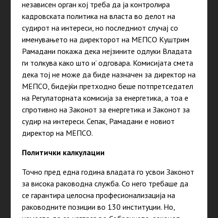
независен орган кој треба да ја контролира
кадровската политика на власта во делот на
судирот на интереси, но последниот случај со
именувањето на директорот на МЕПСО Куштрим
Рамадани покажа дека нејзините одлуки Владата
ги толкува како што и’ одговара. Комисијата смета
дека тој не може да биде назначен за директор на
МЕПСО, бидејќи претходно беше потпретседател
на Регулаторната комисија за енергетика, а тоа е
спротивно на Законот за енергетика и Законот за
судир на интереси. Сепак, Рамадани е новиот
директор на МЕПСО.
Политички калкулации
Точно пред една година владата го усвои Законот
за висока раководна служба. Со него требаше да
се гарантира целосна професионализација на
раководните позиции во 130 институции. Но,