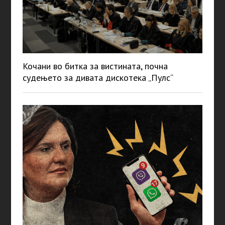
Кочани во битка за вистината, почна
судењето за дивата дискотека „Пулс“