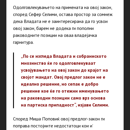
Одолговлекувањето на примената на овој закон,
според Сефер Селими, остава простор за сомнеж
дека Владата не е заинтересирана да го усвои
овој закон, барем не додека ги пополни
раководните позиции на оваа владејачка
гарнитура.
„По се изгледа Владата и собраниското
мнозинство ќе го одолговлекуваат
усвојувањето на овој закон до крајот на
својот мандат. Овој предлог закон не е
идеално решение, но сепак е добро
решение кое ќе го отежни именувањето
на раководни позиции само врз основа
на партиска припадност“, изјави Селими.
Според Миша Поповиќ овој предлог-закон ги
поправа постојните недостатоци кои и’