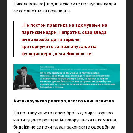
Николовски кој тврди дека сите именувани кадри
се соодветни за позицијата.
„Не постои практика на вдомување на
партиски кадри. Напротив, оваа влада
има заложба да ги зајакне
критериумите за назначување на
функционери“, вели Николовски.
Антикоруписка реагира, власта ноншалантна
На поставувањето голем број в.д. директори во
институциите реагира Антикорупциската комисија,
бидејќи не се почитуваат законските одредби за