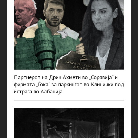
Партнерот на Дрин Ахмети во „Соравија“ и
фирмата „Ѓока“ за паркингот во Клинички под
истрага во Албанија