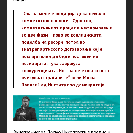
„Ова за мене е индиција дека немало
компетитивен процес. Односно,
компетитивниот процес е неформален и
во две фази – прво во коалициската
поделба на ресори, потоа во
внатрепартиското договарање кој е
повлијателен да биде поставен на
позицијата. Тука завршува
конкуренцијата. Но тоа не е она што го
очекуваат граѓаните“, вели Миша
Поповиќ од Институт за демократија.
Вицепремиерот Љупчо Николовски е воедно и