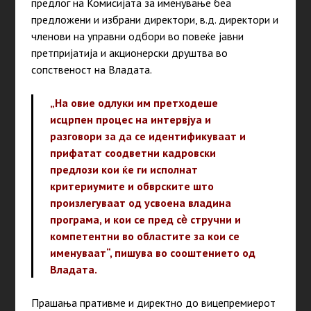
предлог на Комисијата за именување беа
предложени и избрани директори, в.д. директори и
членови на управни одбори во повеќе јавни
претпријатија и акционерски друштва во
сопственост на Владата.
„На овие одлуки им претходеше
исцрпен процес на интервјуа и
разговори за да се идентификуваат и
прифатат соодветни кадровски
предлози кои ќе ги исполнат
критериумите и обврските што
произлегуваат од усвоена владина
програма, и кои се пред сѐ стручни и
компетентни во областите за кои се
именуваат“, пишува во сооштението од
Владата.
Прашања пративме и директно до вицепремиерот