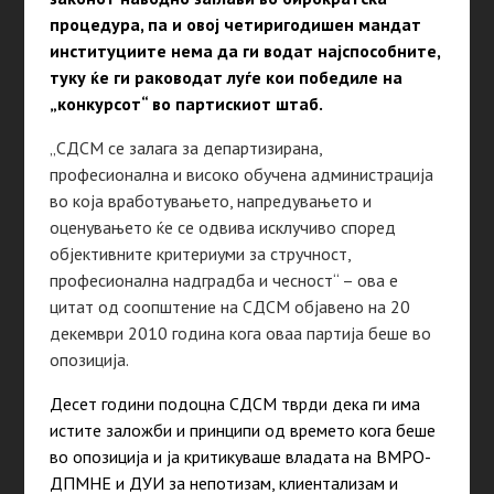
процедура, па и овој четиригодишен мандат
институциите нема да ги водат најспособните,
туку ќе ги раководат луѓе кои победиле на
„конкурсот“ во партискиот штаб.
„СДСМ се залага за департизирана,
професионална и високо обучена администрација
во која вработувањето, напредувањето и
оценувањето ќе се одвива исклучиво според
објективните критериуми за стручност,
професионална надградба и чесност“ – ова е
цитат од соопштение на СДСМ објавено на 20
декември 2010 година кога оваа партија беше во
опозиција.
Десет години подоцна СДСМ тврди дека ги има
истите заложби и принципи од времето кога беше
во опозиција и ја критикуваше владата на ВМРО-
ДПМНЕ и ДУИ за непотизам, клиентализам и