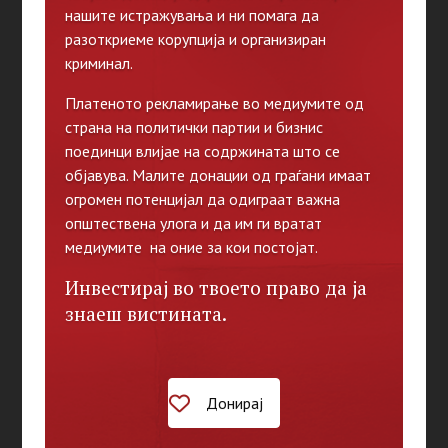
нашите истражувања и ни помага да
разоткриеме корупција и организиран
криминал.
Платеното рекламирање во медиумите од
страна на политички партии и бизнис
поединци влијае на содржината што се
објавува. Малите донации од граѓани имаат
огромен потенцијал да одиграат важна
општествена улога и да им ги вратат
медиумите на оние за кои постојат.
Инвестирај во твоето право да ја
знаеш вистината.
Донирај