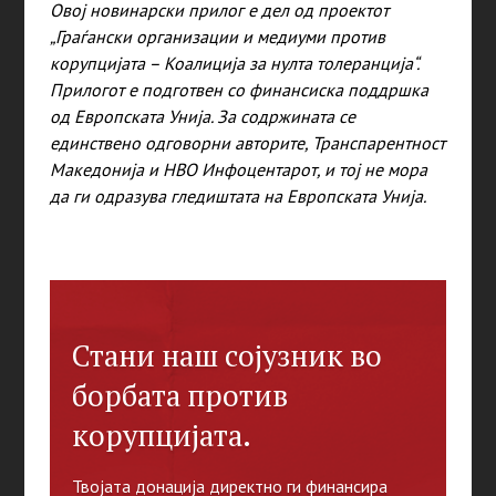
Овој новинарски прилог e дел од проектот
„Граѓански организации и медиуми против
корупцијата – Коалиција за нулта толеранција“.
Прилогот е подготвен со финансиска поддршка
од Европската Унија. За содржината се
единствено одговорни авторите, Транспарентност
Македонија и НВО Инфоцентарот, и тој не мора
да ги одразува гледиштата на Европската Унија.
Стани наш сојузник во
борбата против
корупцијата.
Твојата донација директно ги финансира