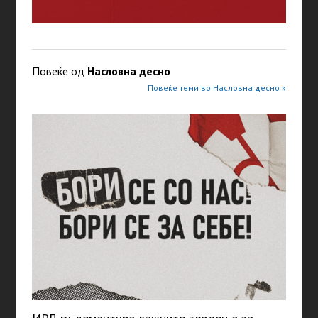
Повеќе од
Насловна десно
Повеќе теми во Насловна десно »