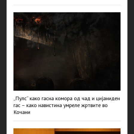
„Пулс“ како гасна комора од чад и цијаниден
гас – како навистина умреле жртвите во
Кочани