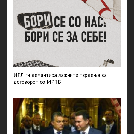
ИРЛ ги демантира лажните тврдења за
договорот со МРТВ