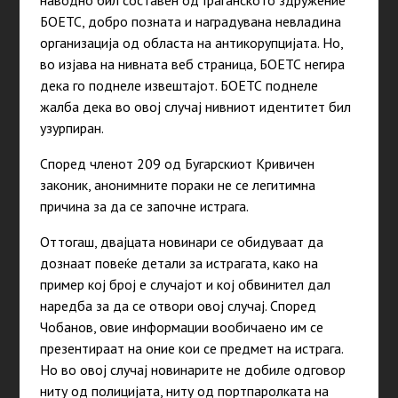
БОЕТС, добро позната и наградувана невладина
организација од областа на антикорупцијата. Но,
во изјава на нивната веб страница, БОЕТС негира
дека го поднеле извештајот. БОЕТС поднеле
жалба дека во овој случај нивниот идентитет бил
узурпиран.
Според членот 209 од Бугарскиот Кривичен
законик, анонимните пораки не се легитимна
причина за да се започне истрага.
Оттогаш, двајцата новинари се обидуваат да
дознаат повеќе детали за истрагата, како на
пример кој број е случајот и кој обвинител дал
наредба за да се отвори овој случај. Според
Чобанов, овие информации вообичаено им се
презентираат на оние кои се предмет на истрага.
Но во овој случај новинарите не добиле одговор
ниту од полицијата, ниту од портпаролката на