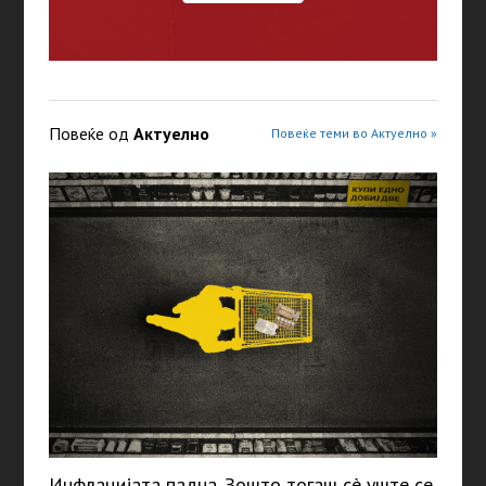
Повеќе од
Актуелно
Повеќе теми во Актуелно »
Инфлацијата падна. Зошто тогаш сè уште се