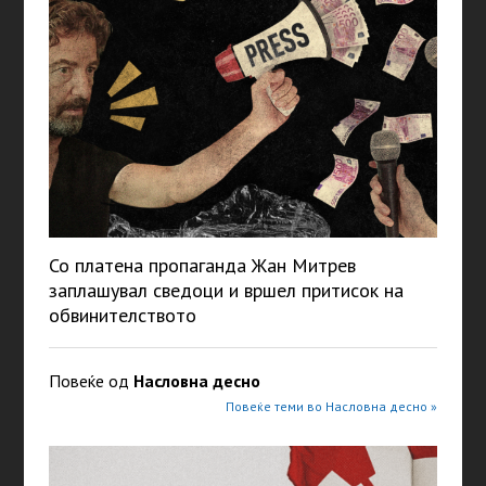
Со платена пропаганда Жан Митрев
заплашувал сведоци и вршел притисок на
обвинителството
Повеќе од
Насловна десно
Повеќе теми во Насловна десно »