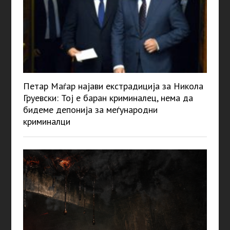
Петар Маѓар најави екстрадиција за Никола
Груевски: Тој е баран криминалец, нема да
бидеме депонија за меѓународни
криминалци