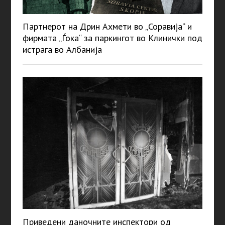
Партнерот на Дрин Ахмети во „Соравија“ и
фирмата „Ѓока“ за паркингот во Клинички под
истрага во Албанија
Приведени даночните инспектори од