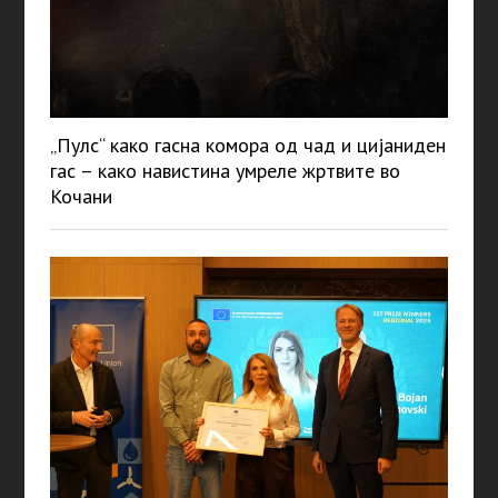
„Пулс“ како гасна комора од чад и цијаниден
гас – како навистина умреле жртвите во
Кочани