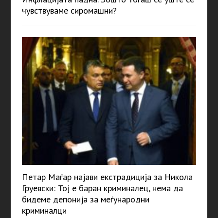
чувствуваме сиромашни?
Петар Маѓар најави екстрадиција за Никола
Груевски: Тој е баран криминалец, нема да
бидеме депонија за меѓународни
криминалци