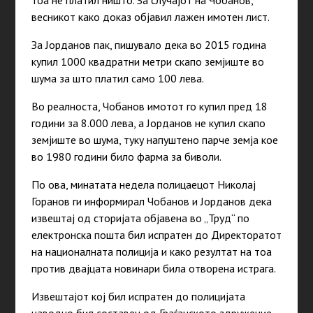
весникот како доказ објавил лажен имотен лист.
За Јорданов пак, пишувало дека во 2015 година
купил 1000 квадратни метри скапо земјиште во
шума за што платил само 100 лева.
Во реалноста, Чобанов имотот го купил пред 18
години за 8.000 лева, а Јорданов не купил скапо
земјиште во шума, туку напуштено парче земја кое
во 1980 години било фарма за биволи.
По ова, минатата недела полицаецот Николај
Горанов ги информирал Чобанов и Јорданов дека
извештај од сторијата објавена во „Труд“ по
електронска пошта бил испратен до Директоратот
на националната полиција и како резултат на тоа
против двајцата новинари била отворена истрага.
Извештајот кој бил испратен до полицијата
наводно бил составен од Граѓанското здружение