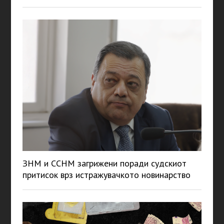
ЗНМ и ССНМ загрижени поради судскиот
притисок врз истражувачкото новинарство