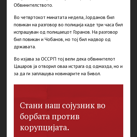
Обвинителството.
Во четвртокот минатата недела, Јорданов бил
повикан на разговор во полиција каде три часа бил
испрашуван од полицаецот Горанов. На разговор
бил повикан и Чобанов, но тој бил надвор од
државата.
Во изјава за ОССРП тој вели дека обвинителот
Цацаров ја отворил оваа истрага од одмазда, но и
за да ги заплашува новинарите на Бивол.
Стани наш сојузник во
борбата против
корупцијата.