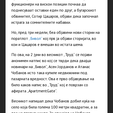
функционери на вискои позиции почнаа да
поднесуваат оставки еден по друг, а бугарскиот
обвинител, Сотир Цацаров, објави дека започнал
истрага за сомнителните набавки.
Но, пред три недели, беа објавени нови стории на
поратлот
„Бивол“
кој прв ја објави сторијата, во
кои и Цацаров е вмешан во истата шема.
По ова, на 2 јуни во весникот „Труд“ се појави
анонимен натпис во кој се тврди дека двајца
новинари на „Бивол“, Асен Јорданов и Атанас
Чобанов исто така купиле недвижнини под
пазарната вредност. Ова е прво објавување на
било каков напис во „Труд“ кој е поврзан со
аферата „ApartmentGate“.
Весникот напишал дека Чобанов добил куќа на
село која била голема 100 метри квадратни, а за
тоа не платил ништо. За случајот на Чобанов,