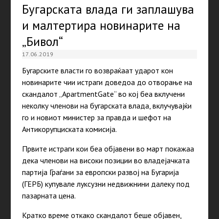
Бугарската влада ги заплашува
и малтертира новинарите на
„Бивол“
17.06.2019
Бугарските власти го возвраќаат ударот кон
новинарите чии истраги доведоа до отворање на
скандалот „ApartmentGate“ во кој беа вклучени
неколку членови на бугарската влада, вклучувајќи
го и новиот министер за правда и шефот на
Антикорупциската комисија.
Првите истраги кои беа објавени во март покажаа
дека членови на високи позиции во владејачката
партија Граѓани за европски развој на Бугарија
(ГЕРБ) купувале луксузни недвижнини далеку под
пазарната цена.
Кратко време откако скандалот беше објавен,