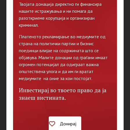
Твојата донација директно ги финансира
нашите истражувања и ни помага да
разоткриеме корупција и организиран
криминал.
Платеното рекламирање во медиумите од
страна на политички партии и бизнис
поединци влијае на содржината што се
објавува. Малите донации од граѓани имаат
огромен потенцијал да одиграат важна
општествена улога и да им ги вратат
медиумите на оние за кои постојат.
Инвестирај во твоето право да ја
знаеш вистината.
Донирај