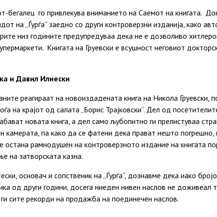
т-бегалец го привлекува вниманието на Саемот на книгата. До
ндот на „Ѓурѓа“ заедно со други контроверзни изданија, како а
арите низ годините предупредуваа дека не е дозволиво хитлеро
супермаркети. Книгата на Груевски е всушност неговиот докторск
ка и Давил Илиески
аните реагираат на новоиздадената книга на Никола Груевски, 
наоѓа на крајот од салата „Борис Трајковски“. Дел од посетители
набават новата книга, а дел само љубопитно ги прелистуваа стр
 камерата, па како да се фатени дека прават нешто погрешно,
 не остана рамнодушен на контроверзното издание на книгата п
е на затворската казна.
ески, основач и сопственик на „Ѓурѓа“, дознавме дека иако број
ика од други години, досега ниеден нивен наслов не доживеал т
 ги сите рекорди на продажба на поединечен наслов.