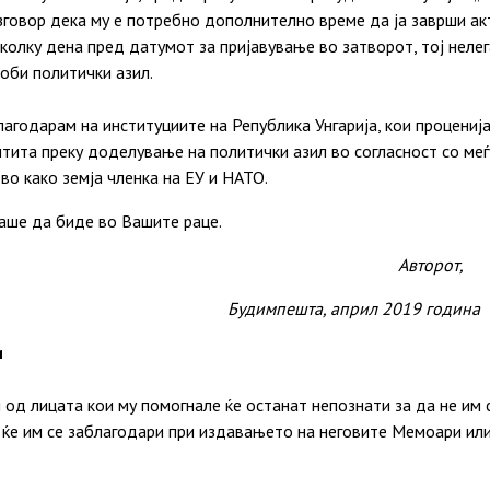
зговор дека му е потребно дополнително време да ја заврши ак
колку дена пред датумот за пријавување во затворот, тој неле
доби политички азил.
агодарам на институциите на Република Унгарија, кои процениј
тита преку доделување на политички азил во согласност со ме
во како земја членка на ЕУ и НАТО.
маше да биде во Вашите раце.
торот,
та, април 2019 година
и
л од лицата кои му помогнале ќе останат непознати за да не им 
 ќе им се заблагодари при издавањето на неговите Мемоари ил