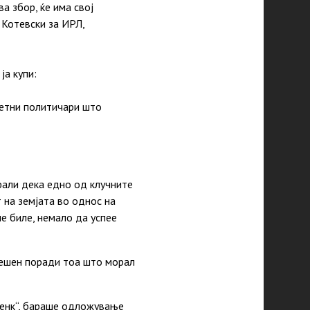
а збор, ќе има свој
 Котевски за ИРЛ,
ја купи:
метни политичари што
офали дека едно од клучните
 на земјата во однос на
е биле, немало да успее
спешен поради тоа што морал
„Тенк“, бараше одложување