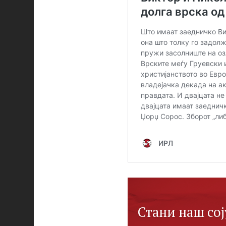
Стани наш сој