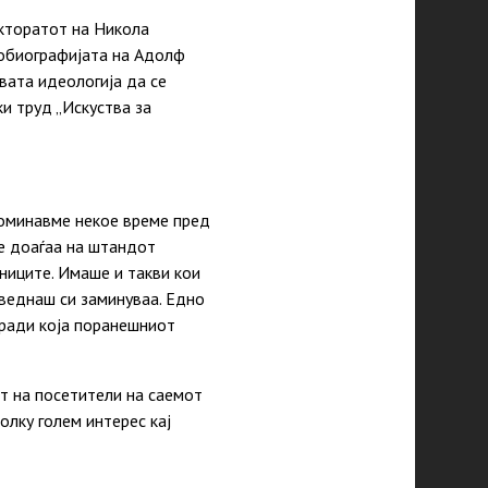
кторатот на Никола
втобиографијата на Адолф
вата идеологија да се
и труд „Искуства за
поминавме некое време пред
те доаѓаа на штандот
аниците. Имаше и такви кои
 веднаш си заминуваа. Едно
оради која поранешниот
от на посетители на саемот
олку голем интерес кај