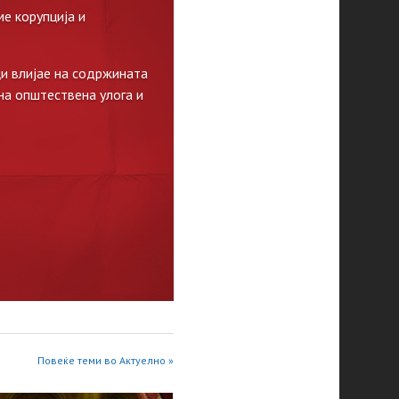
е корупција и
и влијае на содржината
на општествена улога и
Повеќе теми во Актуелно »