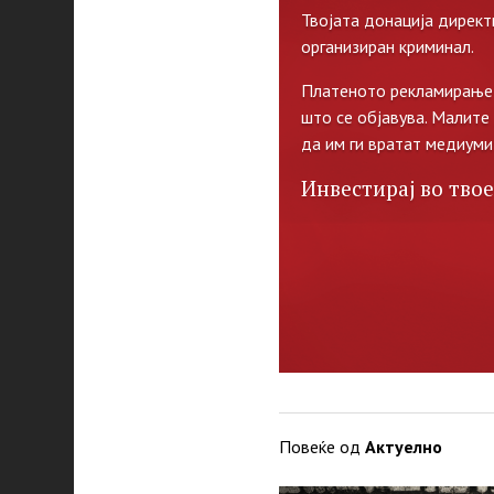
Твојата донација директ
организиран криминал.
Платеното рекламирање 
што се објавува. Малите
да им ги вратат медиуми
Инвестирај во твое
Повеќе од
Актуелно