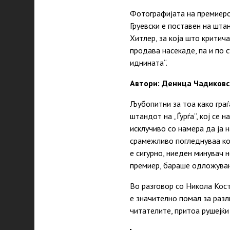
Фотографијата на премиеро
Груевски е поставен на шта
Хитлер, за која што критич
продава насекаде, па и по 
иднината“.
Автори: Деница Чадиковс
Љубопитни за тоа како граѓ
штандот на „Ѓурѓа“, кој се 
исклучиво со намера да ја 
срамежливо погледнуваа кон
е сигурно, ниеден минувач
премиер, бараше одложувањ
Во разговор со Никола Кост
е значително помал за разл
читателите, притоа рушејќи