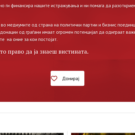
но ги финансира нашите истражувања и ни помага да разоткрием
во медиумите од страна на политички партии и бизнис поединц
 донации од граѓани имаат огромен потенцијал да одиграат важ
те на оние за кои постојат.
то право да ја знаеш вистината.
Донирај