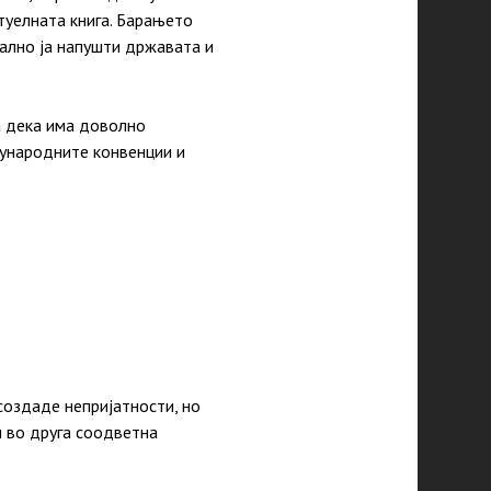
туелната книга. Барањето
гално ја напушти државата и
а дека има доволно
ѓународните конвенции и
создаде непријатности, но
и во друга соодветна