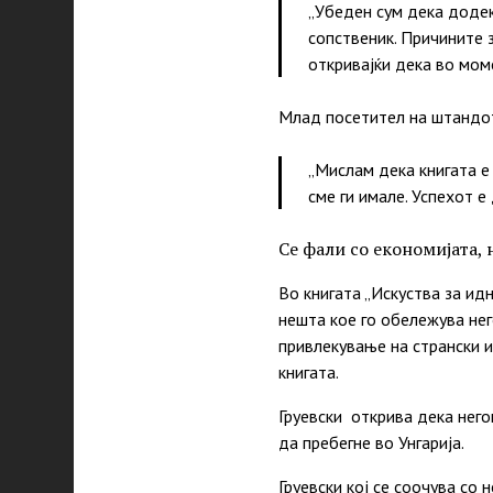
„Убеден сум дека додек
сопственик. Причините 
откривајќи дека во мом
Млад посетител на штандот 
„Мислам дека книгата е
сме ги имале. Успехот е
Се фали со економијата,
Во книгата „Искуства за ид
нешта кое го обележува нег
привлекување на странски и
книгата.
Груевски открива дека него
да пребегне во Унгарија.
Груевски кој се соочува со