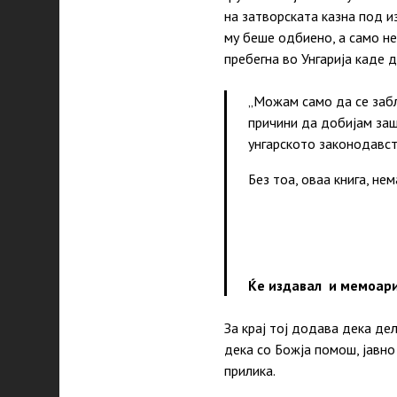
на затворската казна под и
му беше одбиено, а само не
пребегна во Унгарија каде 
„Можам само да се забл
причини да добијам заш
унгарското законодавст
Без тоа, оваа книга, не
Ав
Будимпеш
Ќе издавал и мемоар
За крај тој додава дека де
дека со Божја помош, јавно
прилика.