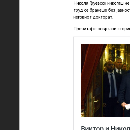
Никола Груевски никогаш не
труд се бранеше без јавнос
неговиот докторат.
Прочитајте поврзани стори