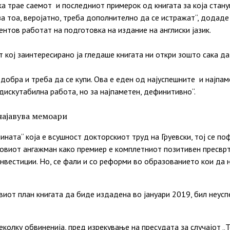
а трае саемот и последниот примерок од книгата за која станув
за тоа, веројатно, треба дополнително да се истражат“, додаде
ентов работат на подготовка на издание на англиски јазик.
кој заинтересирано ја гледаше книгата ни откри зошто сака да 
 добра и треба да се купи. Ова е еден од најуспешните и најпа
 дискутабилна работа, но за најпаметен, дефинитивно“.
 најавува мемоари
нината“ која е всушност докторскиот труд на Груевски, тој се п
овиот ангажман како премиер е комплетниот позитивен пресврт
нвестиции. Но, се фали и со реформи во образованието кои да н
виот план книгата да биде издадена во јануари 2019, бил неу
 неколку обвиненија, пред изрекување на пресудата за случајот 