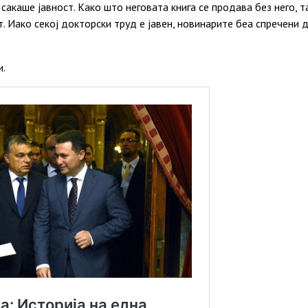
 сакаше јавност. Како што неговата книга се продава без него, 
т. Иако секој докторски труд е јавен, новинарите беа спречени 
и.