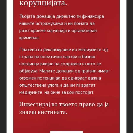
корупцијата.
Твојата донација директно ги финансира
нашите истражувања и ни помага да
разоткриеме корупција и организиран
криминал.
Платеното рекламирање во медиумите од
страна на политички партии и бизнис
поединци влијае на содржината што се
објавува. Малите донации од граѓани имаат
огромен потенцијал да одиграат важна
општествена улога и да им ги вратат
медиумите на оние за кои постојат.
Инвестирај во твоето право да ја
знаеш вистината.