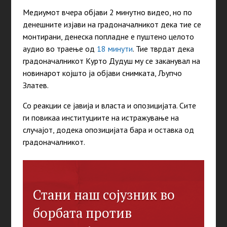
Медиумот вчера објави 2 минутно видео, но по
денешните изјави на градоначалникот дека тие се
монтирани, денеска попладне е пуштено целото
аудио во траење од
18 минути
. Тие тврдат дека
градоначалникот Курто Дудуш му се заканувал на
новинарот којшто ја објави снимката, Љупчо
Златев.
Со реакции се јавија и власта и опозицијата. Сите
ги повикаа институциите на истражување на
случајот, додека опозицијата бара и оставка од
градоначалникот.
Стани наш сојузник во
борбата против