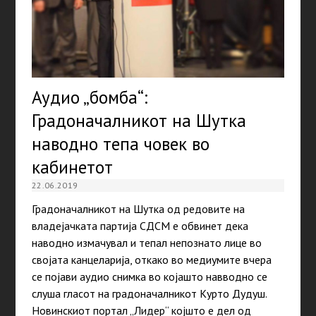
Аудио „бомба“:
Градоначалникот на Шутка
наводно тепа човек во
кабинетот
22.06.2019
Градоначалникот на Шутка од редовите на
владејачката партија СДСМ е обвинет дека
наводно измачувал и тепал непознато лице во
својата канцеларија, откако во медиумите вчера
се појави аудио снимка во којашто навводно се
слуша гласот на градоначалникот Курто Дудуш.
Новинскиот портал „Лидер“ којшто е дел од