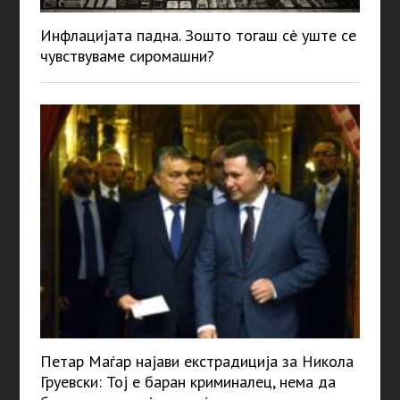
Инфлацијата падна. Зошто тогаш сè уште се
чувствуваме сиромашни?
Петар Маѓар најави екстрадиција за Никола
Груевски: Тој е баран криминалец, нема да