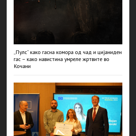
„Пулс“ како гасна комора од чад и цијаниден
гас – како навистина умреле жртвите во
Кочани