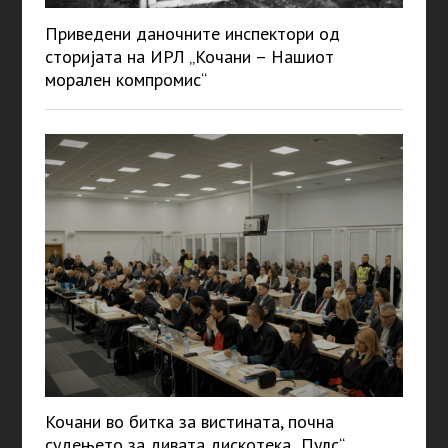
Приведени даночните инспектори од
сторијата на ИРЛ „Кочани – Нашиот
морален компромис“
Кочани во битка за вистината, почна
судењето за дивата дискотека „Пулс“