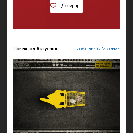
Донирај
Повеќе од
Актуелно
Повеќе теми во Актуелно »