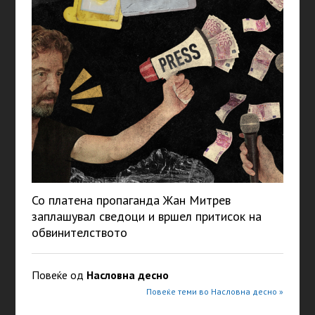
Со платена пропаганда Жан Митрев
заплашувал сведоци и вршел притисок на
обвинителството
Повеќе од
Насловна десно
Повеќе теми во Насловна десно »