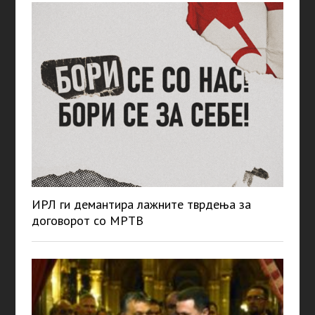
ИРЛ ги демантира лажните тврдења за
договорот со МРТВ