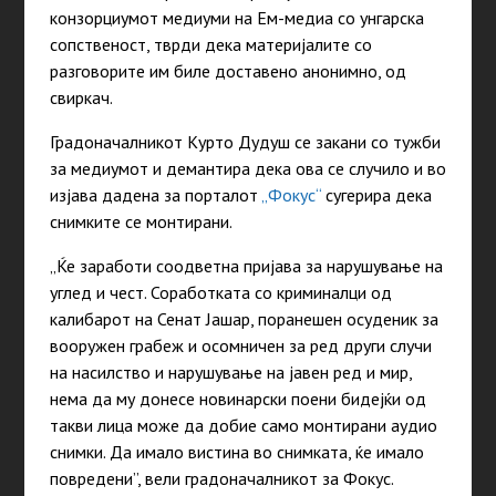
конзорциумот медиуми на Ем-медиа со унгарска
сопственост, тврди дека материјалите со
разговорите им биле доставено анонимно, од
свиркач.
Градоначалникот Курто Дудуш се закани со тужби
за медиумот и демантира дека ова се случило и во
изјава дадена за порталот
„Фокус“
сугерира дека
снимките се монтирани.
„Ќе заработи соодветна пријава за нарушување на
углед и чест. Соработката со криминалци од
калибарот на Сенат Јашар, поранешен осуденик за
вооружен грабеж и осомничен за ред други случи
на насилство и нарушување на јавен ред и мир,
нема да му донесе новинарски поени бидејќи од
такви лица може да добие само монтирани аудио
снимки. Да имало вистина во снимката, ќе имало
повредени”, вели градоначалникот за Фокус.