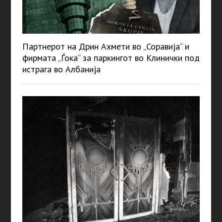
Партнерот на Дрин Ахмети во „Соравија“ и
фирмата „Ѓока“ за паркингот во Клинички под
истрага во Албанија