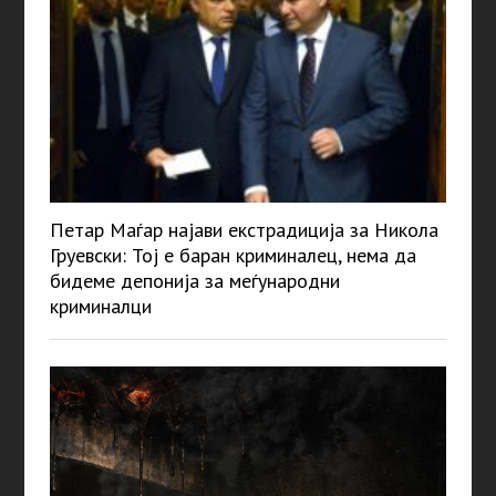
Петар Маѓар најави екстрадиција за Никола
Груевски: Тој е баран криминалец, нема да
бидеме депонија за меѓународни
криминалци