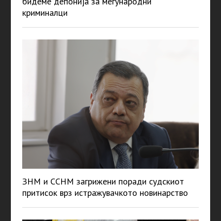
бидеме депонија за меѓународни
криминалци
ЗНМ и ССНМ загрижени поради судскиот
притисок врз истражувачкото новинарство