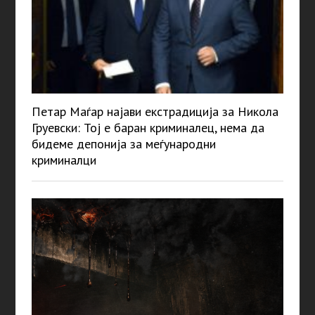
Петар Маѓар најави екстрадиција за Никола
Груевски: Тој е баран криминалец, нема да
бидеме депонија за меѓународни
криминалци