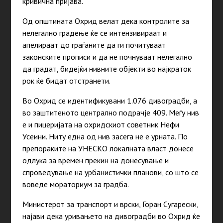
кривична пријава.
Од општината Охрид велат дека контролите за
нелегално градење ќе се интензивираат и
апелираат до граѓаните да ги почитуваат
законските прописи и да не почнуваат нелегално
да градат, бидејќи нивните објекти во најкраток
рок ќе бидат отстранети.
Во Охрид се идентификувани 1.076 дивоградби, а
во заштитеното централно подрачје 409. Меѓу нив
е и пицеријата на охридскиот советник Нефи
Усеини. Ниту една од нив засега не е урната. По
препораките на УНЕСКО локалната власт донесе
одлука за времен прекин на донесување и
спроведување на урбанистички планови, со што се
воведе мораториум за градба.
Министерот за транспорт и врски, Горан Сугарески,
најави дека уривањето на дивоградби во Охрид ќе