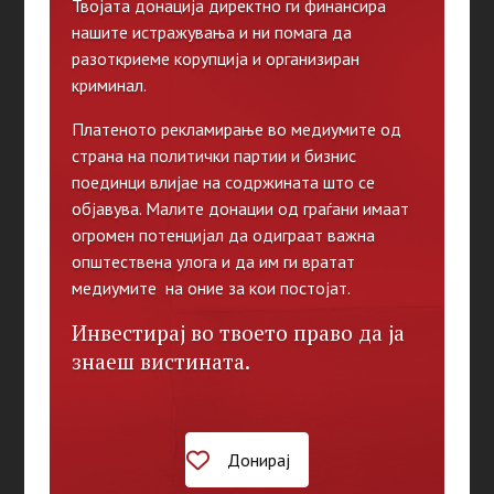
Твојата донација директно ги финансира
нашите истражувања и ни помага да
разоткриеме корупција и организиран
криминал.
Платеното рекламирање во медиумите од
страна на политички партии и бизнис
поединци влијае на содржината што се
објавува. Малите донации од граѓани имаат
огромен потенцијал да одиграат важна
општествена улога и да им ги вратат
медиумите на оние за кои постојат.
Инвестирај во твоето право да ја
знаеш вистината.
Донирај