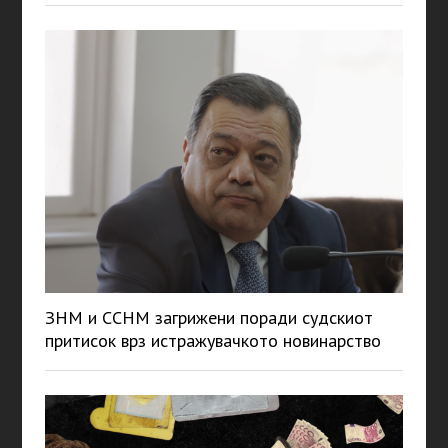
ЗНМ и ССНМ загрижени поради судскиот
притисок врз истражувачкото новинарство