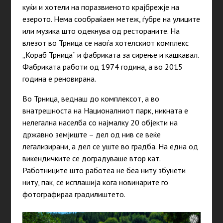
куќи и хотели на поразвиеното крајбрежје на
езерото. Нема сообраќаен метеж, ѓубре на улиците
или музика што одекнува од рестораните. На
влезот во Трница се наоѓа хотелскиот комплекс
„Кораб Трница“ и фабриката за сирење и кашкавал.
Фабриката работи од 1974 година, а во 2015
година е реновирана.
Во Трница, веднаш до комплексот, а во
внатрешноста на Националниот парк, никната е
нелегална населба со најмалку 20 објекти на
државно земјиште – дел од нив се веќе
легализирани, а дел се уште во градба. На една од
викендичките се доградуваше втор кат.
Работниците што работеа не беа ниту збунети
ниту, пак, се исплашија кога новинарите го
фотографираа градилиштето.