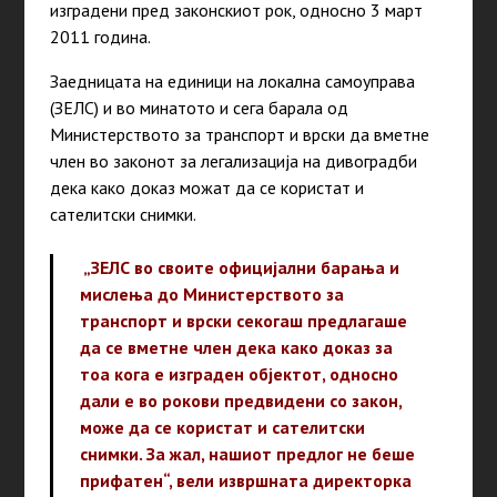
изградени пред законскиот рок, односно 3 март
2011 година.
Заедницата на единици на локална самоуправа
(ЗЕЛС) и во минатото и сега барала од
Министерството за транспорт и врски да вметне
член во законот за легализација на дивоградби
дека како доказ можат да се користат и
сателитски снимки.
„ЗЕЛС во своите официјални барања и
мислења до Министерството за
транспорт и врски секогаш предлагаше
да се вметне член дека како доказ за
тоа кога е изграден објектот, односно
дали е во рокови предвидени со закон,
може да се користат и сателитски
снимки. За жал, нашиот предлог не беше
прифатен“, вели извршната директорка