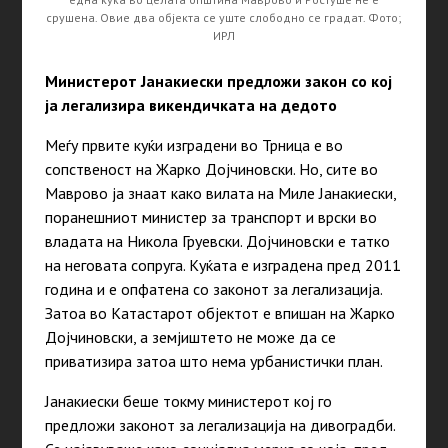
срушена. Овие два објекта се уште слободно се градат. Фото;
ИРЛ
Министерот Јанакиески предложи закон со кој
ја легализира викендичката на дедото
Меѓу првите куќи изградени во Трница е во
сопственост на Жарко Дојчиновски. Но, сите во
Маврово ја знаат како вилата на Миле Јанакиески,
поранешниот министер за транспорт и врски во
владата на Никола Груевски. Дојчиновски е татко
на неговата сопруга. Куќата е изградена пред 2011
година и е опфатена со законот за легализација.
Затоа во Катастарот објектот е впишан на Жарко
Дојчиновски, а земјиштето не може да се
приватизира затоа што нема урбанистички план.
Јанакиески беше токму министерот кој го
предложи законот за легализација на дивоградби.