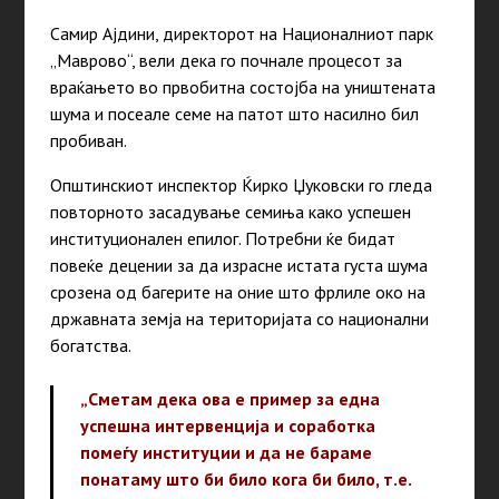
Самир Ајдини, директорот на Националниот парк
„Маврово“, вели дека го почнале процесот за
враќањето во првобитна состојба на уништената
шума и посеале семе на патот што насилно бил
пробиван.
Општинскиот инспектор Ќирко Џуковски го гледа
повторното засадување семиња како успешен
институционален епилог. Потребни ќе бидат
повеќе децении за да израсне истата густа шума
срозена од багерите на оние што фрлиле око на
државната земја на територијата со национални
богатства.
„Сметам дека ова е пример за една
успешна интервенција и соработка
помеѓу институции и да не бараме
понатаму што би било кога би било, т.е.