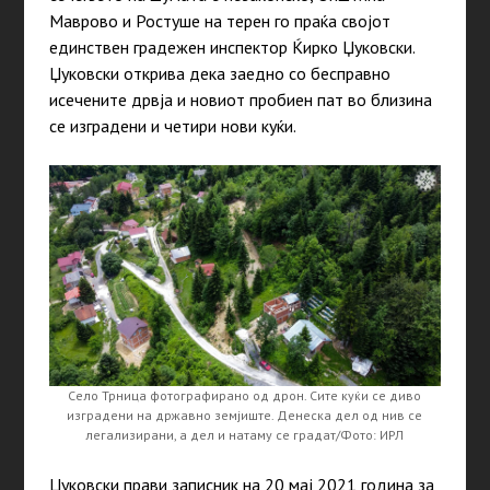
Маврово и Ростуше на терен го праќа својот
единствен градежен инспектор Ќирко Џуковски.
Џуковски открива дека заедно со бесправно
исечените дрвја и новиот пробиен пат во близина
се изградени и четири нови куќи.
Село Трница фотографирано од дрон. Сите куќи се диво
изградени на државно земјиште. Денеска дел од нив се
легализирани, а дел и натаму се градат/Фото: ИРЛ
Џуковски прави записник на 20 мај 2021 година за