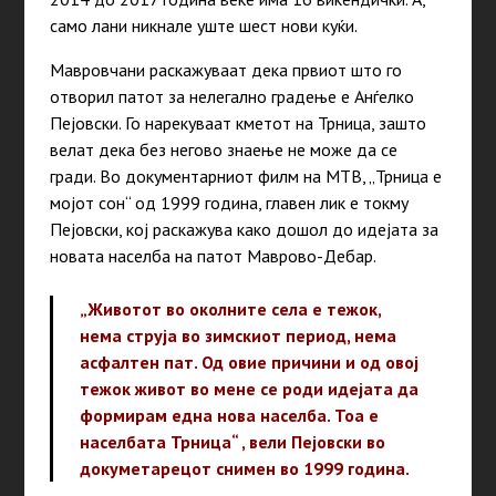
само лани никнале уште шест нови куќи.
Мавровчани раскажуваат дека првиот што го
отворил патот за нелегално градење е Анѓелко
Пејовски. Го нарекуваат кметот на Трница, зашто
велат дека без негово знаење не може да се
гради. Во документарниот филм на МТВ, „Трница е
мојот сон“ од 1999 година, главен лик е токму
Пејовски, кој раскажува како дошол до идејата за
новата населба на патот Маврово-Дебар.
„Животот во околните села е тежок,
нема струја во зимскиот период, нема
асфалтен пат. Од овие причини и од овој
тежок живот во мене се роди идејата да
формирам една нова населба. Тоа е
населбата Трница“ , вели Пејовски во
докуметарецот снимен во 1999 година.