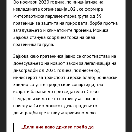
Во ноември 2020 година, по иницијатива на
невладината организација „О2“, се формира
Интерпартиска парламентарна група од 39
пратеници за заштита на природата, борба против
загадувањето и климатските промени. Моника
Зајкова станува координаторка на оваа
пратеничката група.
Зајкова како пратеничка јавно се спротивстави на
донесувањето на новиот закон за легализација на
дивоградби од 2021 година, поднесен од
министерот за транспорт и врски Благој Бочварски.
Заедно со уште тројца свои сопартијци, таа
испрати барање до претседателот Стево
Пендаровски да не го потпишува законот
наведувајќи во дописот дека градењето
дивоградби претставува кривично дело.
„Дали ние како држава треба да