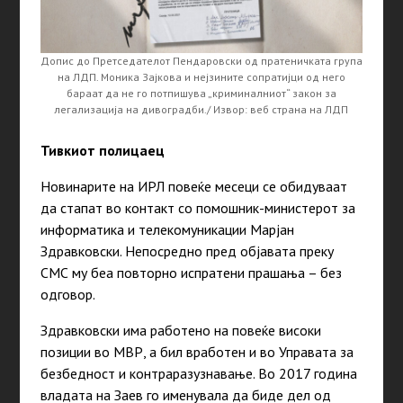
Допис до Претседателот Пендаровски од пратеничката група
на ЛДП. Моника Зајкова и нејзините сопратијци од него
бараат да не го потпишува „криминалниот“ закон за
легализација на дивоградби./ Извор: веб страна на ЛДП
Тивкиот полицаец
Новинарите на ИРЛ повеќе месеци се обидуваат
да стапат во контакт со помошник-министерот за
информатика и телекомуникации Марјан
Здравковски. Непосредно пред објавата преку
СМС му беа повторно испратени прашања – без
одговор.
Здравковски има работено на повеќе високи
позиции во МВР, а бил вработен и во Управата за
безбедност и контраразузнавање. Во 2017 година
владата на Заев го именувала да биде дел од