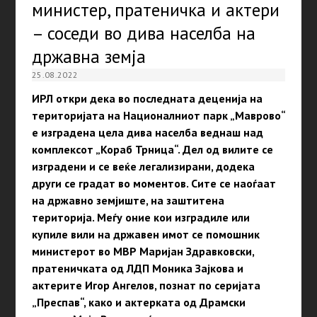
министер, пратеничка и актери
– соседи во дива населба на
државна земја
25.08.2022
ИРЛ откри дека во последната деценија на
територијата на Националниот парк „Маврово“
е изградена цела дива населба веднаш над
комплексот „Кораб Трница“. Дел од вилите се
изградени и се веќе легализирани, додека
други се градат во моментов. Сите се наоѓаат
на државно земјиште, на заштитена
територија. Меѓу оние кои изградиле или
купиле вили на државен имот се помошник
министерот во МВР Маријан Здравковски,
пратеничката од ЛДП Моника Зајкова и
актерите Игор Ангелов, познат по серијата
„Преспав“, како и актерката од Драмски