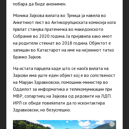
побара да биде анонимен.
Моника Зајкова вилата во Трница ја навела во
Анкетниот лист во Антикорупциската комисија кога
првпат станува пратеничка во македонското
Собрание во 2020 година. Ја пријавила како имот
на родители стекнат во 2018 година. Објектот е
запишан во Катастарот на име на нејзиниот татко
Бранко Зајков.
На истата парцела каде што се наоѓа вилата на
Зајкови има уште еден објект кој е во сопственост
на Марјан Здравковски, помошник-министер во
Одделот за информатика и телекомуникации при
МВР, сопартиец на Зајкова од редовите на ЛДП.
ИРЛ се обиде повеќепати да го исконтактира
Здравковски, но безуспешно.