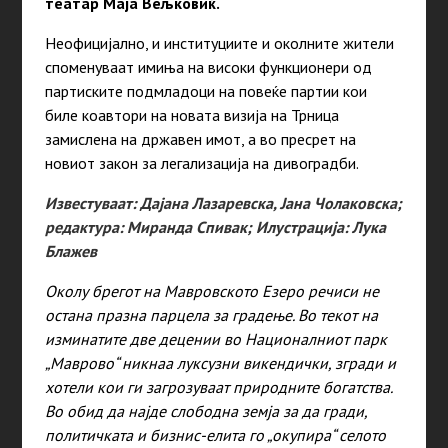
театар Маја Вељковиќ.
Неофицијално, и институциите и околните жители
споменуваат имиња на високи функционери од
партиските подмладоци на повеќе партии кои
биле коавтори на новата визија на Трница
замислена на државен имот, а во пресрет на
новиот закон за легализација на дивоградби.
Известуваат: Дајана Лазаревска, Јана Чолаковска;
редактура: Миранда Спивак; Илустрација: Лука
Блажев
Околу брегот на Мавровското Езеро речиси не
остана празна парцела за градење. Во текот на
изминатите две децении во Националниот парк
„Маврово“ никнаа луксузни викендички, згради и
хотели кои ги загрозуваат природните богатства.
Во обид да најде слободна земја за да гради,
политичката и бизнис-елита го „окупира“ селото