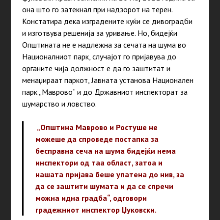
она што го затекнал при надзорот на терен.
Констатира дека изградените куќи се дивоградби
и изготвува решенија за уривање. Но, бидејќи
Општината не е надлежна за сечата на шума во
Националниот парк, случајот го пријавува до
органите чија должност е да го заштитат и
менаџираат паркот, Јавната установа Национален
парк „Маврово“ и до Државниот инспекторат за
шумарство и ловство.
„Општина Маврово и Ростуше не
можеше да спроведе постапка за
бесправна сеча на шума бидејќи нема
инспектори од таа област, затоа и
нашата пријава беше упатена до нив, за
да се заштити шумата и да се спречи
можна идна градба“, одговори
градежниот инспектор Џуковски.