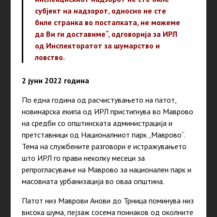
субјект на надзорот, односно не сте
биле странка во постапката, не можеме
да Ви ги доставиме“, одговорија за ИРЛ
од Инспекторатот за шумарство и
ловство.
2 јуни 2022 година
По една година од расчистувањето на патот,
новинарска екипа од ИРЛ пристигнува во Маврово
на средби со општинската администрација и
претставници од Националниот парк „Маврово“.
Тема на службените разговори е истражувањето
што ИРЛ го прави неколку месеци за
репрогласување на Маврово за национален парк и
масовната урбанизација во оваа општина.
Патот низ Маврови Анови до Трница поминува низ
висока шума, пејзаж сосема поинаков од околните