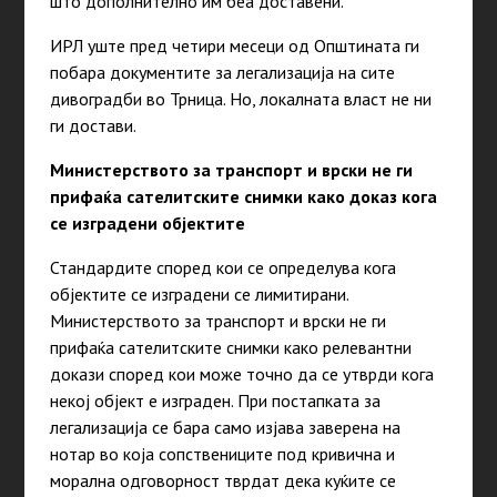
што дополнително им беа доставени.
ИРЛ уште пред четири месеци од Општината ги
побара документите за легализација на сите
дивоградби во Трница. Но, локалната власт не ни
ги достави.
Министерството за транспорт и врски не ги
прифаќа сателитските снимки како доказ кога
се изградени објектите
Стандардите според кои се определува кога
објектите се изградени се лимитирани.
Министерството за транспорт и врски не ги
прифаќа сателитските снимки како релевантни
докази според кои може точно да се утврди кога
некој објект е изграден. При постапката за
легализација се бара само изјава заверена на
нотар во која сопствениците под кривична и
морална одговорност тврдат дека куќите се