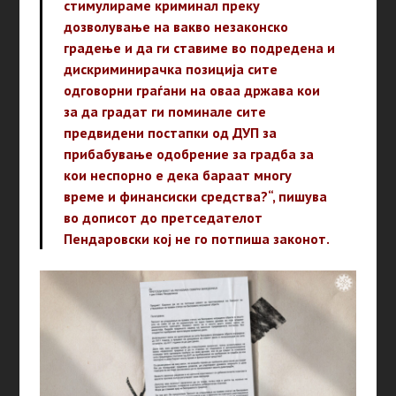
стимулираме криминал преку
дозволување на вакво незаконско
градење и да ги ставиме во подредена и
дискриминирачка позиција сите
одговорни граѓани на оваа држава кои
за да градат ги поминале сите
предвидени постапки од ДУП за
прибабување одобрение за градба за
кои неспорно е дека бараат многу
време и финансиски средства?“, пишува
во дописот до претседателот
Пендаровски кој не го потпиша законот.