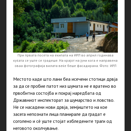
При првата посета на екипата на ИРЛ во април годинава
куќата се уште се градеше. На крајот на јуни кога е направена
оваа фотографија вилата веќе беше фасадирана. Фото: ИРЛ
Местото каде што лани беа исечени стотици дрвја
за да се пробие патот низ шумата не е вратено во
првобитна состојба и покрај наредбата од
Државниот инспекторат за шумарство и ловство.
Не се насадени нови дрвја, земјиштето на кое
засега непознати лица планирале да градат е
соголено и сè уште стојат избледените траги од
неговото околчување.