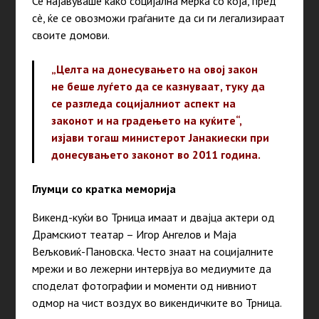
Се најавуваше како социјална мерка со која, пред
сè, ќе се овозможи граѓаните да си ги легализираат
своите домови.
„Целта на донесувањето на овој закон
не беше луѓето да се казнуваат, туку да
се разгледа социјалниот аспект на
законот и на градењето на куќите“,
изјави тогаш министерот Јанакиески при
донесувањето законот во 2011 година.
Глумци со кратка меморија
Викенд-куќи во Трница имаат и двајца актери од
Драмскиот театар – Игор Ангелов и Маја
Вељковиќ-Пановска. Често знаат на социјалните
мрежи и во лежерни интервјуа во медиумите да
споделат фотографии и моменти од нивниот
одмор на чист воздух во викендичките во Трница.