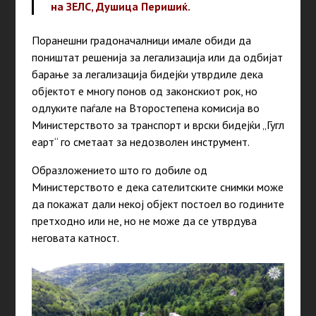
на ЗЕЛС, Душица Перишиќ.
Поранешни градоначалници имале обиди да
поништат решенија за легализација или да одбијат
барање за легализација бидејќи утврдиле дека
објектот е многу понов од законскиот рок, но
одлуките паѓале на Второстепена комисија во
Министерството за транспорт и врски бидејќи „Гугл
еарт“ го сметаат за недозволен инструмент.
Образложението што го добиле од
Министерството е дека сателитските снимки може
да покажат дали некој објект постоел во годините
претходно или не, но не може да се утврдува
неговата катност.