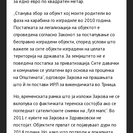
за едно евро по квадратен метар.
„Станува збор за објект кој моите родители во
фаза на карабина го изградиле во 2010 година.
Постапката за легализација на објектот е
спроведена согласно Законот за постапување со
бесправно изградени објекти, според услови што
важеле за сите објекти изградени на целата
територија на државата. За земјиштето не е
поведена постапка за приватизација. Сите давачки
и комуналии се уплатени врз основа на проценка
на Општината“, одговори Зајкова на прашањата
што ѝ ги постави ИРЛ за викендичката во Трница.
Но, временската рамка што ја изложи Зајкова не се
вклопува со фактичката теренска состојба ако се
погледнат сателитските снимки на „Гугл мапс“. Во
2011 г. куќите на Зајкова и Здравковски не
постојат. Објектите првпат се појавуваат дури по
2014 година. Но, како што потврди и локалната