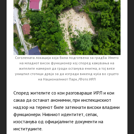
Соголената локација која била подготвена за градба. Името
на младиот висок функционер кој според кажувања на
жителите намерил да гради останува енигма, а тој веќе
уништил стотици дрвја за да изгради викенд-куќа во срцето
на Националниот Парк./Фото:ИРЛ
Според жителите со кои разговараше ИРЛ и кои
сакаа да останат анонимни, при инспекцискиот
надзор на теренот биле затекнати високи владини
функционери. Нивниот идентитет, сепак,
изостанува од официјалните документи на
институциите.