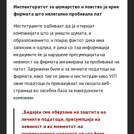
Инспекторатот за шумарство и ловство ја крие
фирмата што нелегално пробивала пат
Институциите одбиваат да ја откријат
компанијата што ја уништи шумата, а
образложението, и покрај фактот дека има
записник и одлука, е дека со таа информација
медиумите ќе ја нарушеле пресумпцијата на
невиност на фирмата ангажирана за пробивање на
патот. Загрижени биле и за личните податоци на
фирмата, иако тие се јавни и институции како УЈП
овие податоци ги прикажуваат на својата веб-
страница во засебна база за македонските
компании.
„Бидејќи сме обврзани на заштита на
личните податоци, пресумпција на
невиност и во моментот на
инспекцискиот надзорот не сте биле