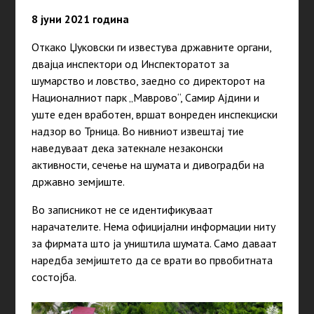
8 јуни 2021 година
Откако Џуковски ги известува државните органи,
двајца инспектори од Инспекторатот за
шумарство и ловство, заедно со директорот на
Националниот парк „Маврово“, Самир Ајдини и
уште еден вработен, вршат вонреден инспекциски
надзор во Трница. Во нивниот извештај тие
наведуваат дека затекнале незаконски
активности, сечење на шумата и дивоградби на
државно земјиште.
Во записникот не се идентификуваат
нарачателите. Нема официјални информации ниту
за фирмата што ја уништила шумата. Само даваат
наредба земјиштето да се врати во првобитната
состојба.