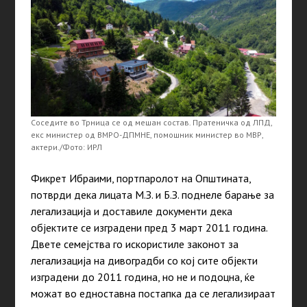
Соседите во Трница се од мешан состав. Пратеничка од ЛПД,
екс министер од ВМРО-ДПМНЕ, помошник министер во МВР,
актери./Фото: ИРЛ
Фикрет Ибраими, портпаролот на Општината,
потврди дека лицата М.З. и Б.З. поднеле барање за
легализација и доставиле документи дека
објектите се изградени пред 3 март 2011 година.
Двете семејства го искористиле законот за
легализација на дивоградби со кој сите објекти
изградени до 2011 година, но не и подоцна, ќе
можат во едноставна постапка да се легализираат