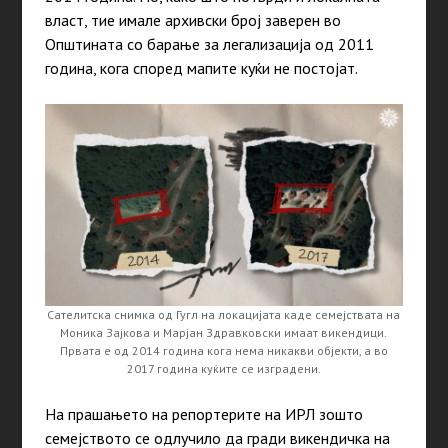
власт, тие имале архивски број заверен во
Општината со барање за легализација од 2011
година, кога според мапите куќи не постојат.
Сателитска снимка од Гугл на локацијата каде семејствата на
Моника Зајкова и Марјан Здравковски имаат викендици.
Првата е од 2014 година кога нема никакви објекти, а во
2017 година куќите се изградени.
На прашањето на репортерите на ИРЛ зошто
семејството се одлучило да гради викендичка на