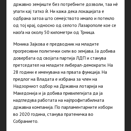
државно земјиште без потребните дозволи, таа нè
упати кај татко ѝ. Ни кажа дека локацијата е
одбрана затоа што семејството имало и потекло
од тој крај, односно од селото Лазарополе кое се
наоѓа на околу 50 километри од Трница.
Моника Зајкова е предводник на младите
прогресивни политички сили во земјава. Ја добива
довербата од својата партија ЛДП и станува
претседател на младите либерал-демократи. На
28 години е именувана на првата функција. На
предлог на Владата е избрана за член на
Надзорниот одбор на Државна лотарија на
Македонија и ја добива привилегијата да ја
надгледува работата на најпрофитабилната
државна компанија. По парламентарните избори
во 2020 година, станува пратеничка во
Собранието.