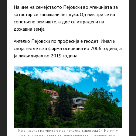
На име на семејството Пејовски во Агенцијата за
катастар се запишани пет куќи. Од нив три се на
сопствено земјиште, а две се изградени на
државна земја.
Анѓелко Пејовски по професија е геодет. Имал и
своја геодетска фирма основана во 2006 година, а
ја ликвидирал во 2019 година.
На списокот на уривање се неколку дивоградби. Но, ниту
една куќа во целата општина Маврово и Ростуше не е