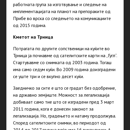
работната група за изготвување и следење на
имплементацијата на планот на препораките од
Прибе во врска со следењето на комуникациите
од 2015 година.
Кметот на Трница
Потрагата по другите сопственици на куќите во
Трница ја почнавме од сателитските карти на „Гугл“.
Стартувавме со снимката од 2003 година. Тогаш
има само седум куќи. Во 2009 година доизградени
се уште три и се вкупно десет куќи.
Заедничко за сите е што се градат без одобрение,
на државно земјиште. Можност за легализација
добиваат само тие што се изградени пред 3 март
2011 година, кога е донесен законот за
легализација. Но, градењето и натаму продолжува.
Според сателитските снимки, во периодот од
2014 до 2017 година веќе има 16 викендички. А,