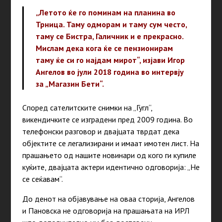
„Летото ќе го поминам на планина во
Трница. Таму одморам и таму сум често,
таму се Бистра, Галичник и е прекрасно.
Мислам дека кога ќе се пензионирам
таму ќе си го најдам мирот“, изјави Игор
Ангелов во јули 2018 година во
интервју
за „Магазин Бети“
.
Според сателитските снимки на „Гугл“,
викендичките се изградени пред 2009 година. Во
телефонски разговор и двајцата тврдат дека
објектите се легализирани и имаат имотен лист. На
прашањето од нашите новинари од кого ги купиле
куќите, двајцата актери идентично одговорија: „Не
се сеќавам“.
До денот на објавување на оваа сторија, Ангелов
и Пановска не одговорија на прашањата на ИРЛ