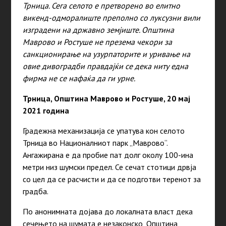
Трница. Сега селото е претворено во елитно
викенд-одморалиште преполно со луксузни вили
изградени на државно земјиште. Општина
Маврово и Ростуше не презема чекори за
санкционирање на узурпаторите и уривање на
овие дивоградби правдајќи се дека ниту една
фирма не се нафаќа да ги урне.
Трница, Општина Маврово и Ростуше, 20 мај
2021 година
Градежна механизација се упатува кон селото
Трница во Националниот парк „Маврово“.
Ангажирана е да пробие пат долг околу 100-ина
метри низ шумски предел. Се сечат стотици дрвја
со цел да се расчисти и да се подготви теренот за
градба.
По анонимната дојава до локалната власт дека
сечењето на шумата е незаконско, Општина