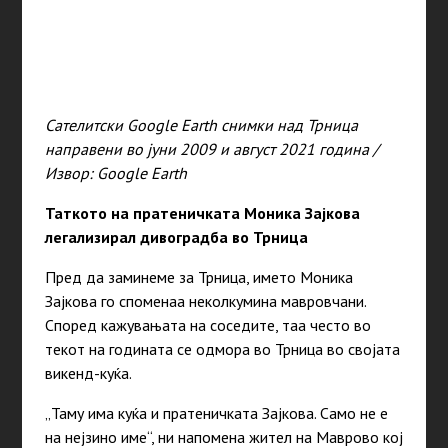
Сателитски Google Earth снимки над Трница
направени во јуни 2009 и август 2021 година /
Извор: Google Earth
Таткото на пратеничката Моника Зајкова
легализирал дивоградба во Трница
Пред да заминеме за Трница, името Моника
Зајкова го споменаа неколкумина мавровчани.
Според кажувањата на соседите, таа често во
текот на годината се одмора во Трница во својата
викенд-куќа.
„Таму има куќа и пратеничката Зајкова. Само не е
на нејзино име“, ни напомена жител на Маврово кој